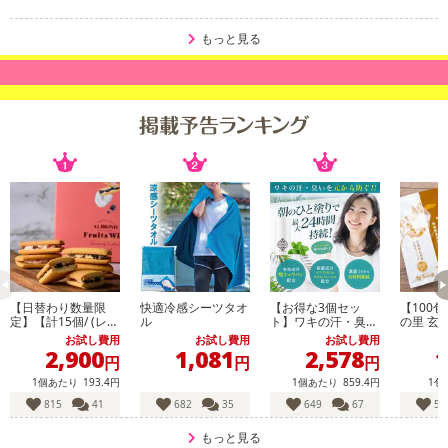
もっと見る
【日替わり数量限
快適冷感シーツタオ
【お得な3個セッ
【100
定】【計15個/ (レー
ル
ト】ワキの汗・臭い
の里 玄米茶 
ズン9個＆ストロベ
を元から防ぐ 薬用
《静岡茶
お試し費用
お試し費用
お試し費用
リーミルク6個)】フ
デオドラントスティ
ッグお徳
2,900
1,081
2,578
1
円
円
円
ルーツウィッチ【先
ック20g
行チケット利用N
1個あたり
193.4円
1個あたり
859.4円
1包
G】
815
41
682
35
649
67
52
もっと見る