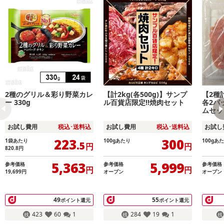
2種のグリル＆彩り野菜カレ
【計2kg(各500g)】サンプ
【2種計
ー 330g
ル百貨店限定!!焼肉セット
各2パ
ムセッ
お試し費用
税込･送料込
お試し費用
税込･送料込
お試し
223
300
1袋あたり
100gあたり
100gあ
.5
円
円
820.8
円
5,363
5,999
参考価格
参考価格
参考価格
円
円
19,699
円
オープン
オープン
49
55
ポイント還元
ポイント還元
423
60
1
284
19
1