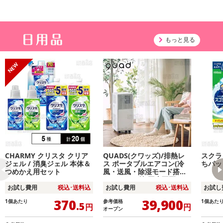
もっと見る
CHARMY クリスタ クリア
QUADS(クワッズ)/排熱レ
スクラ
ジェル / 消臭ジェル 本体＆
ス ポータブルエアコン(冷
ちパッ
つめかえ用セット
風・送風・除湿モード搭載/
キャスター付/工事不要)/QS
671WH
お試し費用
税込･送料込
お試し費用
税込･送料込
お試し
370
39,900
1個あたり
参考価格
1個あた
.5
円
円
オープン