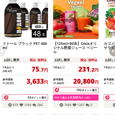
ドトール ブラック PET 480
【125ml×90本】Oisixオリ
カゴメ
ml
ジナル野菜ジュース ベジー
サラダ 
ル
お試し費用
税込･送料込
お試し費用
税込･送料込
お試し
75
231
1本あたり
1本あたり
1本あた
.7
.2
円
円
248.4
円
3,633
20,800
参考価格
参考価格
参考価格
円
円
11,923
円
21,060
円
オープン
192
ポイント還元
33
9,500
ポイント還元
今すぐ使える
円クーポン
870
1593
284
7669
1267
0