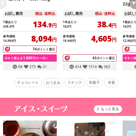
22g
お試し費用
税込･送料込
お試し費用
税込･送料込
お試し
134
38
1個あたり
1本あたり
1個あた
.9
.4
円
円
248.4
円
162
円
162
円
8,094
4,605
参考価格
参考価格
参考価格
円
円
14,904
円
19,440
円
12,960
円
74
ポイント還元
1,880
42
今すぐ使える
円クーポン
ポイント還元
今すぐ
68
275
21
414
1514
363
チョコレート
おつまみ
スナック
和菓子
米菓
もっと見る