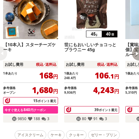
【10本入】スターチーズケ
世にもおいしいチョコっと
【賞味
ーキ
ブラウニー 45g
個】宝
ルーツ
お試し費用
税込･送料込
お試し費用
税込･送料込
お試し
168
106
1本あたり
1個あたり
1個あた
.1
円
円
248.4
円
1,680
4,243
参考価格
参考価格
参考価格
円
円
オープン
9,936
円
5,310
円
15
ポイント還元
840
39
今すぐ使える
円クーポン
ポイント還元
9850
188
3
80
91
3
アイスクリーム
ケーキ
クッキー
ゼリー・プリン