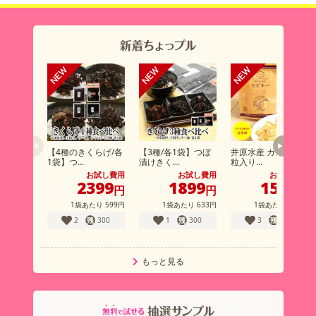
【4種のきくらげ/各
【3種/各1袋】つぼ
井原水産 カズチー 7
1袋】つ...
漬けきく...
粒入り...
お試し費用
お試し費用
お試し費用
2399
1899
1580
円
円
円
1袋あたり
599円
1袋あたり
633円
1袋あたり
790円
2
300
1
300
3
100
もっと見る