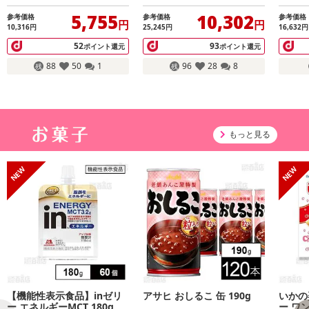
5,755
10,302
参考価格
参考価格
参考価格
円
円
10,316
円
25,245
円
16,632
円
52
93
ポイント還元
ポイント還元
88
50
1
96
28
8
もっと見る
【機能性表示食品】inゼリ
アサヒ おしるこ 缶 190g
いかの
ー エネルギーMCT 180g
ー ワ