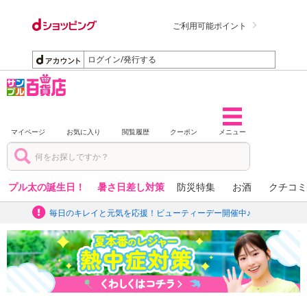
ご利用可能ポイント
ログイン/発行する
マイページ
お気に入り
閲覧履歴
クーポン
メニュー
プル太の誕生日！
暑さ日差し対策
防災特集
お酒
クチコミ
毎日のキレイと元気を応援！ビューティーデー開催中♪