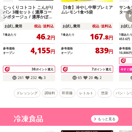
じっくりコトコト こんがり
【5食】冷やし中華プレミア
サン&
パン 3種セット ( 濃厚コー
ムレモン1食×5袋
ターの
ンポタージュ / 濃厚かぼち
ゃポタージュ / 濃厚クラム
ポタージュ )
お試し費用
税込･送料込
お試し費用
税込･送料込
お試し
46
167
1食あたり
1食あたり
1個あた
.2
.8
円
円
453.6
円
4,155
839
参考価格
参考価格
参考価格
円
円
オープン
オープン
10,886
円
38
7
ポイント還元
ポイント還元
今すぐ
261
232
3
65
20
2
ドレッシング
調味料
即席麺
レトルト
惣菜
パン・シ
もっと見る