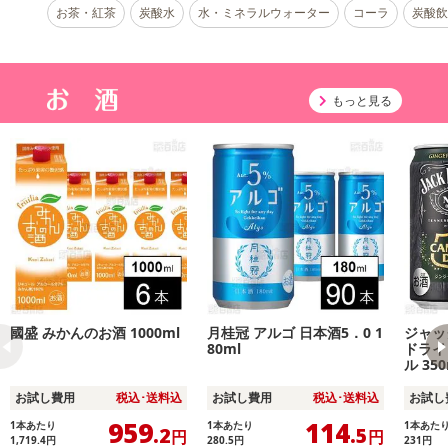
お茶・紅茶
炭酸水
水・ミネラルウォーター
コーラ
炭酸飲
もっと見る
國盛 みかんのお酒 1000ml
月桂冠 アルゴ 日本酒5．0 1
ジャッ
80ml
ドライ
ル 350
お試し費用
税込･送料込
お試し費用
税込･送料込
お試し
959
114
1本あたり
1本あたり
1本あた
.2
.5
円
円
1,719.4
円
280.5
円
231
円