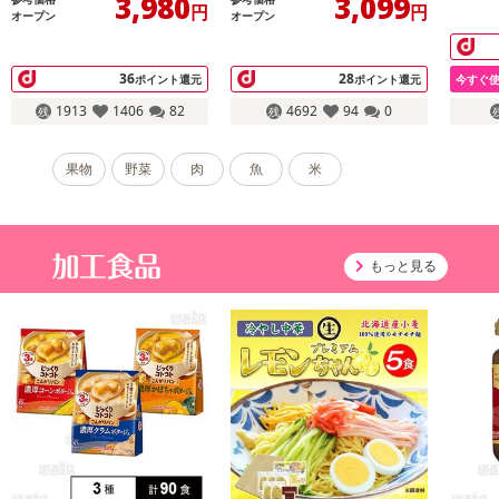
3,980
3,099
円
円
オープン
オープン
36
28
ポイント還元
ポイント還元
今すぐ
1913
1406
82
4692
94
0
果物
野菜
肉
魚
米
もっと見る