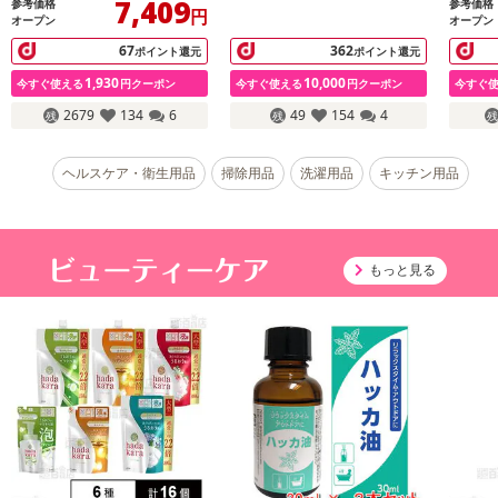
7,409
参考価格
参考価格
円
オープン
オープン
67
362
ポイント還元
ポイント還元
1,930
10,000
今すぐ使える
円クーポン
今すぐ使える
円クーポン
今すぐ
2679
134
6
49
154
4
ヘルスケア・衛生用品
掃除用品
洗濯用品
キッチン用品
もっと見る