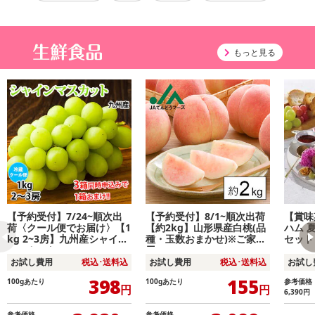
もっと見る
【予約受付】7/24~順次出
【予約受付】8/1~順次出荷
【賞味
荷〈クール便でお届け〉【1
【約2kg】山形県産白桃(品
ハム 
kg 2~3房】九州産シャイン
種・玉数おまかせ)※ご家庭
セット
マスカット
用
お試し費用
税込･送料込
お試し費用
税込･送料込
お試し
398
155
100gあたり
100gあたり
参考価格
円
円
6,390
円
参考価格
参考価格