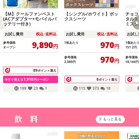
【M】クールファンベスト
【シングル/ホワイト】ボッ
チョコ
(ACアダプター+モバイルバ
クスシーツ
タルト
ッテリー付き)
ミスタ
お試し費用
税込･送料込
お試し費用
税込･送料込
お試し
9,890
970
参考価格
1枚あたり
1個あた
円
円
オープン
151.2
円
970
参考価格
参考価格
円
2,080
円
18,144
円
89
ポイント還元
1,910
8
今すぐ使える
円クーポン
ポイント還元
199
23
1
115
373
18
もっと見る