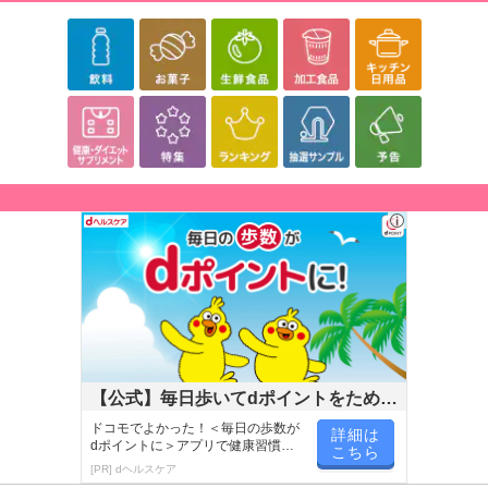
【公式】毎日歩いてdポイントをためよ
う！
ドコモでよかった！＜毎日の歩数が
詳細は
dポイントに＞アプリで健康習慣が
こちら
楽しく続く！
[PR] dヘルスケア