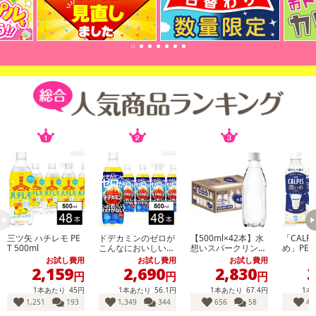
三ツ矢 ハチレモ PE
ドデカミンのゼロが
【500ml×42本】水
「CALP
T 500ml
こんなにおいしいわ
想いスパークリング
め」PET 
けがない PET 500ml
強炭酸水 500ml ラ
お試し費用
お試し費用
お試し費用
ベルレス 無糖
2,159
2,690
2,830
3
円
円
円
1本あたり
45円
1本あたり
56.1円
1本あたり
67.4円
1本
1,251
193
1,349
344
656
58
42