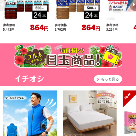
864
864
参考価格
参考価格
参考価格
円
円
5,443
円
5,702
円
3,234
円
もっと見る
もっと見る
5,146
18,134
4,
参考価格
参考価格
参考価格
円
円
21,254
円
オープン
オープン