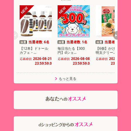
当選者数
6名
当選者数
1名
当選者数
5名
抽選
抽選
抽選
【12本】ドトール
毎日当たる【300
【6個】かけうま！
カフェ・...
円】dショ...
明太クリー...
2026-08-21
2026-08-08
2026-08-20
応募締切
応募締切
応募締切
23:59:59.0
23:59:59.0
23:59:59.0
もっと見る