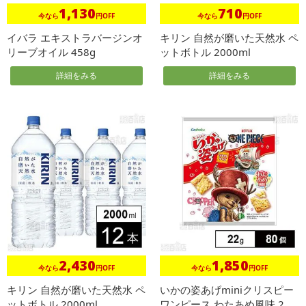
1,130
710
今なら
円OFF
今なら
円OFF
イバラ エキストラバージンオ
キリン 自然が磨いた天然水 ペ
リーブオイル 458g
ットボトル 2000ml
詳細をみる
詳細をみる
2,430
1,850
今なら
円OFF
今なら
円OFF
キリン 自然が磨いた天然水 ペ
いかの姿あげminiクリスピー
ットボトル 2000ml
ワンピース わたあめ風味 2...