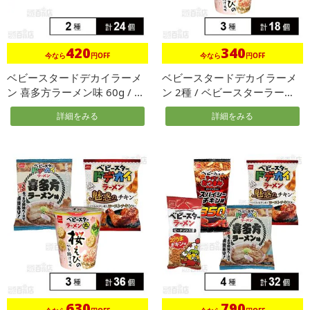
420
340
今なら
円OFF
今なら
円OFF
ベビースタードデカイラーメ
ベビースタードデカイラーメ
ン 喜多方ラーメン味 60g / ...
ン 2種 / ベビースターラーメ
ン...
詳細をみる
詳細をみる
630
790