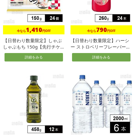
1,410
790
今なら
円OFF
今なら
円OFF
【日替わり数量限定】しゃぶ
【日替わり数量限定】ハーシ
しゃぶもち 150g【先行チケ
ー ストロベリーフレーバーシ
ット...
ロップ...
詳細をみる
詳細をみる