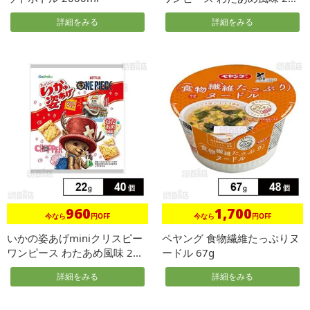
詳細をみる
詳細をみる
960
1,700
今なら
円OFF
今なら
円OFF
いかの姿あげminiクリスピー
ペヤング 食物繊維たっぷりヌ
ワンピース わたあめ風味 2...
ードル 67g
詳細をみる
詳細をみる