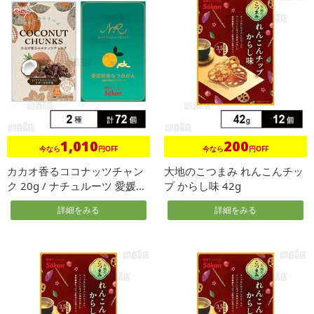
1,010
200
今なら
円OFF
今なら
円OFF
カカオ香るココナッツチャン
大地のこつまみ れんこんチッ
ク 20g / ナチュルーツ 愛媛...
プ からし味 42g
詳細をみる
詳細をみる