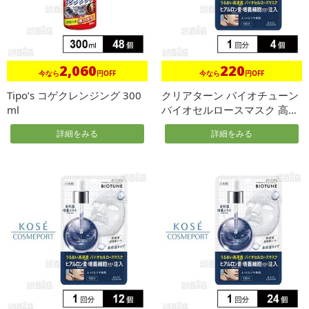
2,060
220
今なら
円OFF
今なら
円OFF
Tipo’s コゲクレンジング 300
クリアターン バイオチューン
ml
バイオセルロースマスク 高保
湿...
詳細をみる
詳細をみる