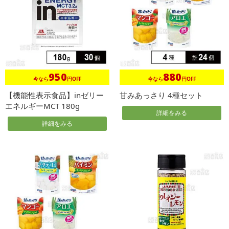
950
880
今なら
円OFF
今なら
円OFF
【機能性表示食品】inゼリー
甘みあっさり 4種セット
エネルギーMCT 180g
詳細をみる
詳細をみる