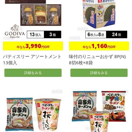
3,990
1,160
今なら
円OFF
今なら
円OFF
パティスリー アソートメント
味付のりニューおかず 8P(N)
13個入
8切6枚×8袋
詳細をみる
詳細をみる