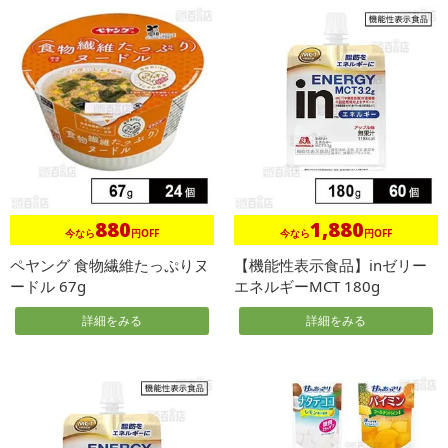
880
1,880
今なら
円OFF
今なら
円OFF
ペヤング 食物繊維たっぷりヌ
【機能性表示食品】inゼリー
ードル 67g
エネルギーMCT 180g
詳細をみる
詳細をみる