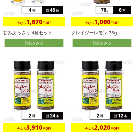
1,670
1,060
今なら
円OFF
今なら
円OFF
甘みあっさり 4種セット
クレイジーレモン 78g
詳細をみる
詳細をみる
3,910
2,020
今なら
円OFF
今なら
円OFF