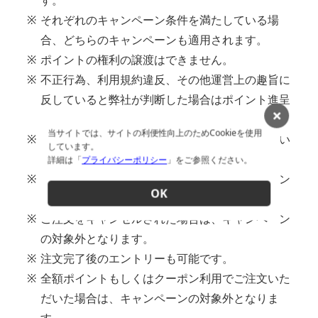
す。
※
それぞれのキャンペーン条件を満たしている場
合、どちらのキャンペーンも適用されます。
※
ポイントの権利の譲渡はできません。
※
不正行為、利用規約違反、その他運営上の趣旨に
反していると弊社が判断した場合はポイント進呈
対象外といたします。
当サイトでは、サイトの利便性向上のためCookieを使用
※
このキャンペーンは予告無く変更・中止させてい
しています。
ただく場合がございます。
詳細は「
プライバシーポリシー
」をご参照ください。
※
ショッピングのメンテナンスなどの関係でキャン
OK
ペーンに参加できない場合がございます。
※
ご注文をキャンセルされた場合は、キャンペーン
の対象外となります。
※
注文完了後のエントリーも可能です。
※
全額ポイントもしくはクーポン利用でご注文いた
だいた場合は、キャンペーンの対象外となりま