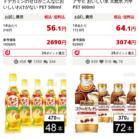
ドデカミンのゼロがこんなにお
アサヒ おいしい水 天然水 六甲
いしいわけがない PET 500ml
PET 600ml
お試し費用
税込･送料込
お試し費用
税込･送料込
56
64
1本あたり
1本あたり
.1
.1
円
円
216
円
172.8
円
参考価格
参考価格
2690
3074
円
円
10368円
8294円
24
28
ポイント還元
ポイント還元
458
1350
344
939
510
76