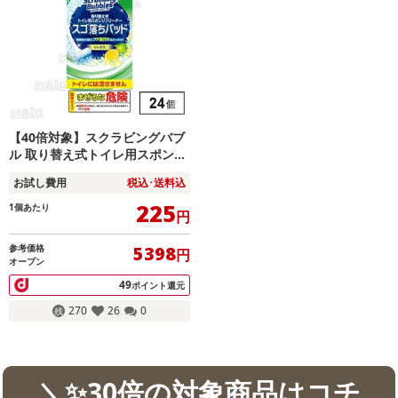
【40倍対象】スクラビングバブ
ル 取り替え式トイレ用スポンジ
クリーナー スゴ落ちパッド 替え
お試し費用
税込･送料込
225
1個あたり
円
参考価格
5398
円
オープン
49
ポイント還元
270
26
0
＼✨30倍の対象商品はコチ