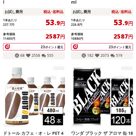
l
ml
お試し費用
税込･送料込
お試し費用
税込･送料込
53
53
1本あたり
1本あたり
.9
.9
円
円
237.7
円
226.8
円
参考価格
参考価格
2587
2587
円
円
11405円
10886円
23
23
ポイント還元
ポイント還元
68
2558
555
182
2073
519
ドトール カフェ・オ・レ PET 4
ワンダ ブラック ザ アロマ 缶 18