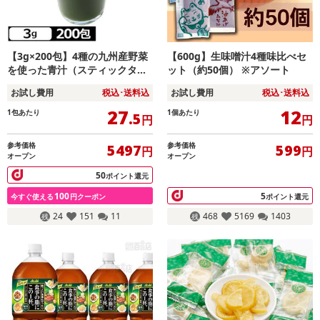
【3g×200包】4種の九州産野菜
【600g】生味噌汁4種味比べセ
を使った青汁（スティックタイ
ット（約50個） ※アソート
プ）苦さを抑えた味わい◎
お試し費用
税込･送料込
お試し費用
税込･送料込
27
12
1包あたり
1個あたり
.5
円
円
参考価格
参考価格
5497
599
円
円
オープン
オープン
50
ポイント還元
100
5
今すぐ使える
円クーポン
ポイント還元
24
151
11
468
5169
1403