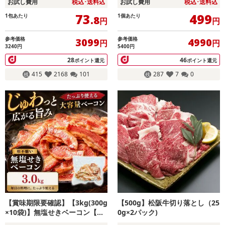
お試し費用
税込･送料込
お試し費用
税込･送料込
73
499
1包あたり
1個あたり
.8
円
円
参考価格
参考価格
3099
4990
円
円
3240円
5400円
28
46
ポイント還元
ポイント還元
415
2168
101
287
7
0
【賞味期限要確認】【3kg(300g
【500g】松阪牛切り落とし（25
×10袋)】無塩せきベーコン【形
0g×2パック)
不揃い】