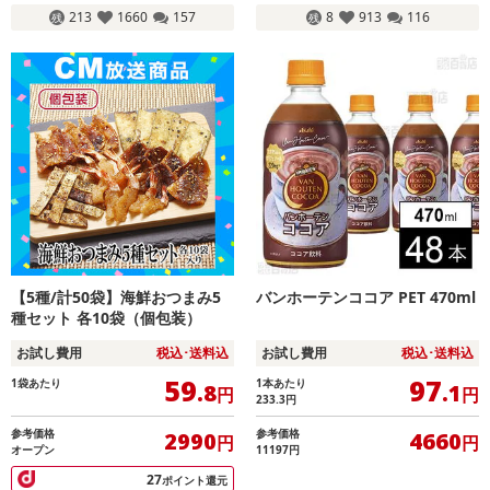
213
1660
157
8
913
116
【5種/計50袋】海鮮おつまみ5
バンホーテンココア PET 470ml
種セット 各10袋（個包装）
お試し費用
税込･送料込
お試し費用
税込･送料込
59
97
1袋あたり
1本あたり
.8
.1
円
円
233.3
円
参考価格
参考価格
2990
4660
円
円
オープン
11197円
27
ポイント還元