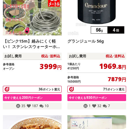
【ピンク15m】絡みにくく軽
グランジュール 56g
い！ ステンレスウォーターホー
ス (散水パターン：7種類切替可)
お試し費用
税込･送料込
お試し費用
税込･送料込
1969
3999
1個あたり
参考価格
.8
円
円
41250
円
オープン
参考価格
7879
円
165000円
36
71
ポイント還元
ポイント還元
200
930
今すぐ使える
円クーポン
今すぐ使える
円クーポン
35
187
10
1
32
7