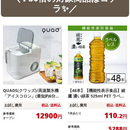
ラ✨／
QUADS(クワッズ)/高速製氷機
【48本】【機能性表示食品】綾
「アイスコロン」(最短約6分の
鷹 濃い緑茶 525ml PET ラベル
高速製氷/大容量タンク搭載/タ
レス
お試し費用
税込･送料込
お試し費用
税込･送料込
ッチパネル簡単操作/自動クリー
ン機能)/QS547WH
110
12900
1本あたり
参考価格
.2
円
円
オープン
参考価格
5288
円