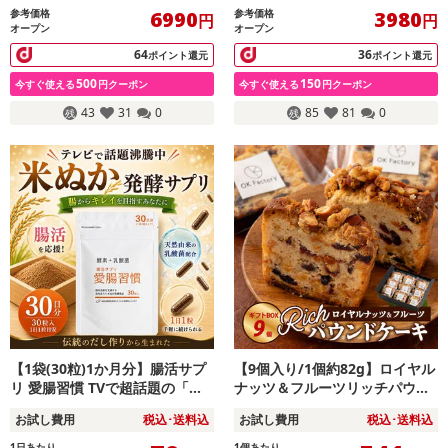
参考価格
参考価格
6990
3980
円
円
オープン
オープン
64
36
ポイント還元
ポイント還元
500
150
今すぐ使える
円クーポン
今すぐ使える
円クーポン
43
31
0
85
81
0
【1袋(30粒)1か月分】腸活サプ
【9個入り/1個約82g】ロイヤル
リ 愛腸習慣 TVで超話題の「米
ナッツ＆フルーツリッチパウン
ぬか」サプリ♪腸から美人を目指
ドケーキ【ギフトBOX】
お試し費用
税込･送料込
お試し費用
税込･送料込
す！
1日あたり
1個あたり