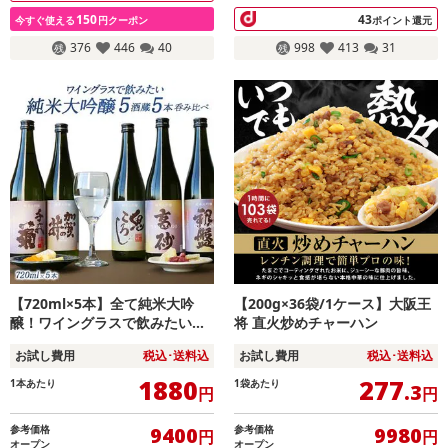
150
43
今すぐ使える
円クーポン
ポイント還元
376
446
40
998
413
31
【720ml×5本】全て純米大吟
【200g×36袋/1ケース】大阪王
醸！ワイングラスで飲みたい厳
将 直火炒めチャーハン
選5酒［JS13］
お試し費用
税込･送料込
お試し費用
税込･送料込
1880
277
1本あたり
1袋あたり
.3
円
円
参考価格
参考価格
9400
9980
円
円
オープン
オープン