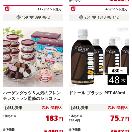
オープン
117
48
ポイント還元
ポイント還元
159
399
2
261
1613
142
ハーゲンダッツ＆人気のフレン
ドトール ブラック PET 480ml
チレストラン監修のショコラア
イスボール
お試し費用
税込･送料込
お試し費用
税込･送料込
183
75
1個あたり
1本あたり
.7
円
円
248.4
円
参考価格
参考価格
5490
3633
円
円