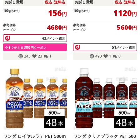
お試し費用
税込･送料込
お試し費用
税込･送料込
156
1120
100gあたり
100gあたり
円
円
参考価格
参考価格
4680
5600
円
円
オープン
オープン
43
ポイント還元
300
51
今すぐ使える
円クーポン
ポイント還元
243
23
1
493
1
0
ワンダ ロイヤルラテ PET 500m
ワンダ クリアブラック PET 500