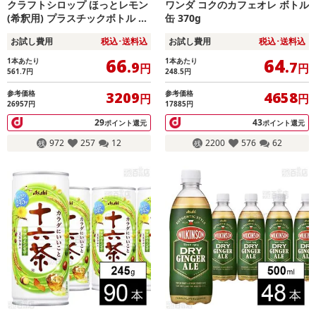
クラフトシロップ ほっとレモン
ワンダ コクのカフェオレ ボトル
(希釈用) プラスチックボトル 47
缶 370g
0ml
お試し費用
税込･送料込
お試し費用
税込･送料込
66
64
1本あたり
1本あたり
.9
.7
円
円
561.7
円
248.5
円
参考価格
参考価格
3209
4658
円
円
26957円
17885円
29
43
ポイント還元
ポイント還元
972
257
12
2200
576
62