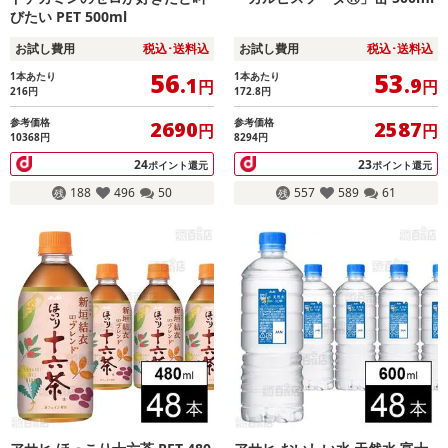
びたい PET 500ml
お試し費用
税込･送料込
お試し費用
税込･送料込
56
53
1本あたり
1本あたり
.1
.9
円
円
216
円
172.8
円
参考価格
参考価格
2690
2587
円
円
10368円
8294円
24
23
ポイント還元
ポイント還元
188
496
50
557
589
61