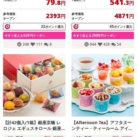
79
541
.8
.3
円
円
参考価格
参考価格
2393
4871
円
円
オープン
オープン
22
45
ポイント還元
ポイント還元
620
2000
今すぐ使える
円クーポン
今すぐ使える
円クーポン
248
111
8
844
428
54
【計42個入/1箱】銀座京橋 レ
【Afternoon Tea】アフタヌー
ロジェ エギュスキロール 銀座プ
ンティー・ティールーム アイス
チガトー（化粧箱入り）
＆シャーベット【のし可】