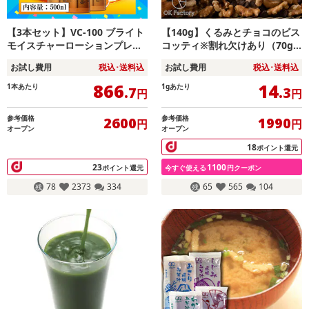
【3本セット】VC-100 ブライト
【140g】くるみとチョコのビス
モイスチャーローションプレミ
コッティ※割れ欠けあり（70g×
アムDX 500ml
2袋）
お試し費用
税込･送料込
お試し費用
税込･送料込
866
14
1本あたり
1gあたり
.7
.3
円
円
参考価格
参考価格
2600
1990
円
円
オープン
オープン
18
ポイント還元
23
1100
ポイント還元
今すぐ使える
円クーポン
78
2373
334
65
565
104