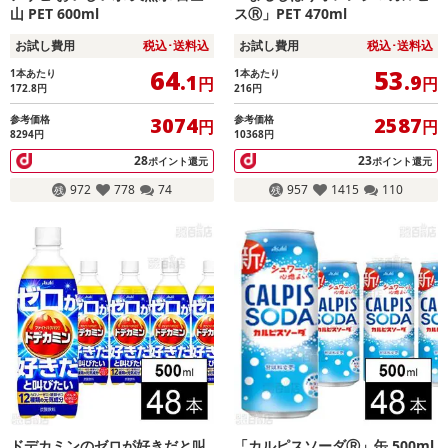
山 PET 600ml
スⓇ」PET 470ml
お試し費用
税込･送料込
お試し費用
税込･送料込
64
53
1本あたり
1本あたり
.1
.9
円
円
172.8
円
216
円
参考価格
参考価格
3074
2587
円
円
8294円
10368円
28
23
ポイント還元
ポイント還元
972
778
74
957
1415
110
ドデカミンのゼロが好きだと叫
「カルピスソーダⓇ」缶 500ml