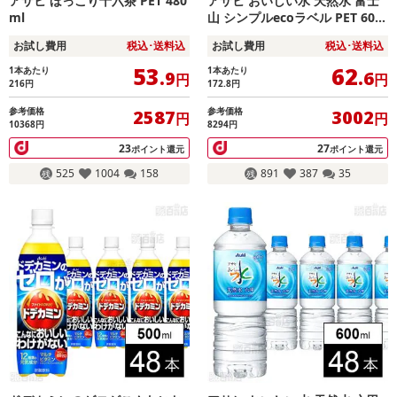
アサヒ ほっこり十六茶 PET 480
アサヒ おいしい水 天然水 富士
ml
山 シンプルecoラベル PET 600
ml
お試し費用
税込･送料込
お試し費用
税込･送料込
53
62
1本あたり
1本あたり
.9
.6
円
円
216
円
172.8
円
参考価格
参考価格
2587
3002
円
円
10368円
8294円
23
27
ポイント還元
ポイント還元
525
1004
158
891
387
35