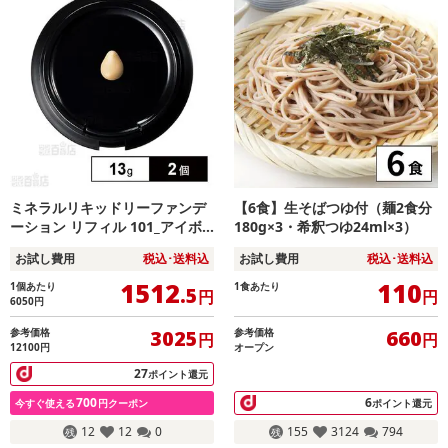
ミネラルリキッドリーファンデ
【6食】生そばつゆ付（麺2食分
ーション リフィル 101_アイボ
180g×3・希釈つゆ24ml×3）
リー 13g ※リニューアル前商品
お試し費用
税込･送料込
お試し費用
税込･送料込
1512
110
1個あたり
1食あたり
.5
円
円
6050
円
参考価格
参考価格
3025
660
円
円
12100円
オープン
27
ポイント還元
700
6
今すぐ使える
円クーポン
ポイント還元
12
12
0
155
3124
794