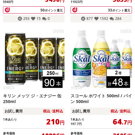
5940円
11923円
50
33
ポイント還元
ポイント還元
293
15
0
877
1592
284
キリン メッツ ジ・エナジー 缶
スコール ホワイト 500ml / パイ
250ml
ン 500ml
お試し費用
税込･送料込
お試し費用
税込･送料込
210
64
1本あたり
1本あたり
.7
円
円
197.7
円
参考価格
参考価格