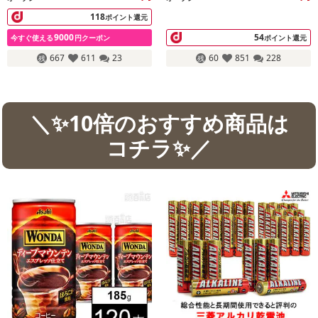
118
ポイント還元
9000
54
今すぐ使える
円クーポン
ポイント還元
667
611
23
60
851
228
＼✨10倍のおすすめ商品は
コチラ✨／