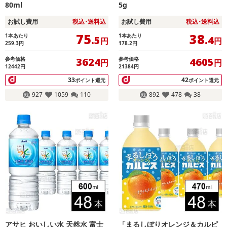
80ml
5g
お試し費用
税込･送料込
お試し費用
税込･送料込
75
38
1本あたり
1本あたり
.5
.4
円
円
259.3
円
178.2
円
参考価格
参考価格
3624
4605
円
円
12442円
21384円
33
42
ポイント還元
ポイント還元
927
1059
110
892
478
38
アサヒ おいしい水 天然水 富士
「まるしぼりオレンジ＆カルピ