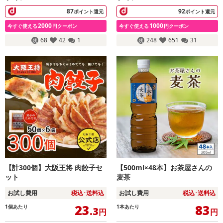
87
92
ポイント還元
ポイント還元
2000
1000
今すぐ使える
円クーポン
今すぐ使える
円クーポン
68
42
1
248
651
31
【計300個】大阪王将 肉餃子セ
【500ml×48本】お茶屋さんの
ット
麦茶
お試し費用
税込･送料込
お試し費用
税込･送料込
23
83
1個あたり
1本あたり
.3
円
円