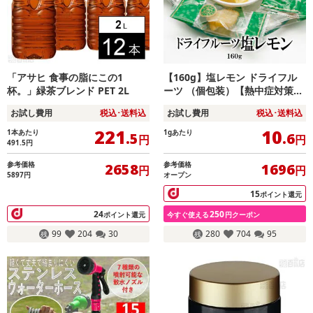
「アサヒ 食事の脂にこの1
【160g】塩レモン ドライフル
杯。」緑茶ブレンド PET 2L
ーツ （個包装）【熱中症対策】
皮まで美味しく
お試し費用
税込･送料込
お試し費用
税込･送料込
221
10
1本あたり
1gあたり
.5
.6
円
円
491.5
円
参考価格
参考価格
2658
1696
円
円
5897円
オープン
15
ポイント還元
24
250
ポイント還元
今すぐ使える
円クーポン
99
204
30
280
704
95