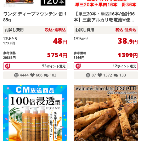
ワンダ ディープマウンテン 缶 1
【単三20本・単四16本/合計36
85g
本】三菱アルカリ乾電池※使用
期限5年
お試し費用
税込･送料込
お試し費用
税込･送料込
48
38
1本あたり
1本あたり
.9
円
円
173.9
円
参考価格
参考価格
5754
1399
円
円
20866円
3166円
53
12
ポイント還元
ポイント還元
4444
666
103
87
1372
133