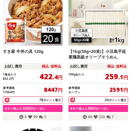
すき家 牛丼の具 120g
【1kg(50g×20束)】小豆島手延
素麺高級オリーブそうめん
お試し費用
税込･送料込
お試し費用
税込･送料込
422
259
1食あたり
100gあたり
.4
.1
円
円
853.2
円
参考価格
参考価格
8447
2591
円
円
17064円
オープン
78
24
ポイント還元
ポイント還元
1030
200
今すぐ使える
円クーポン
今すぐ使える
円クーポン
8
99
5
68
220
7