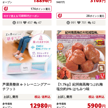
18896
3105
円
円
オープン
9487円
174
ポイント還元
13890
28
今すぐ使える
円クーポン
ポイント還元
819
457
47
991
701
62
芦屋美整体 e-トレーニングアー
【1.7kg】紀州南高梅つぶれ梅
チフット
塩分約3% はちみつ味
お試し費用
税込･送料込
お試し費用
税込･送料込
12980
5900
参考価格
参考価格
円
円
オープン
オープン