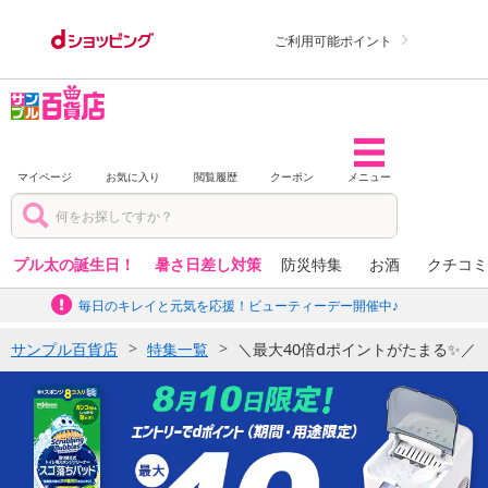
ご利用可能ポイント
マイページ
お気に入り
閲覧履歴
クーポン
メニュー
プル太の誕生日！
暑さ日差し対策
防災特集
お酒
クチコミ
毎日のキレイと元気を応援！ビューティーデー開催中♪
サンプル百貨店
特集一覧
＼最大40倍dポイントがたまる✨／