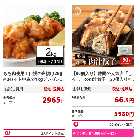
もも肉使用！自慢の唐揚げ2kg
【90個入り】静岡の人気店「し
※2セット申込で1kgプレゼント!
るし」の肉汁餃子（30個入り×3
プロが絶賛☆レンチンOK！
袋）
お試し費用
税込･送料込
お試し費用
税込･送料込
66
2965
1個あたり
参考価格
.5
円
円
オープン
参考価格
5980
円
オープン
55
ポイント還元
27
1380
ポイント還元
今すぐ使える
円クーポン