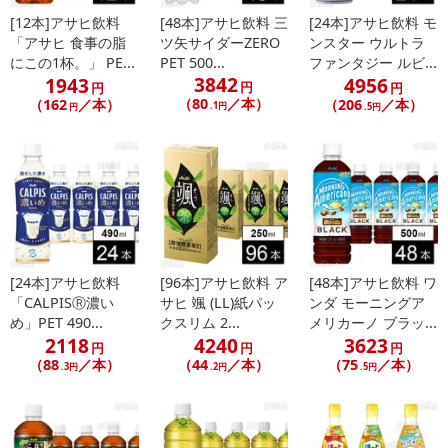
[12本]アサヒ飲料
[48本]アサヒ飲料 三
[24本]アサヒ飲料 モ
「アサヒ 食事の脂
ツ矢サイダーZERO
ンスター ウルトラ
にこの1杯。」 PE...
PET 500...
ファンタジー ルビ...
3842
1943
4956
円
円
円
（80
／本）
（162
／本）
（206
／本）
.1円
円
.5円
[24本]アサヒ飲料
[96本]アサヒ飲料 ア
[48本]アサヒ飲料 ワ
「CALPISⓇ濃い
サヒ 颯 (LL)紙パッ
ンダ モーニングア
め」PET 490...
クスリム 2...
メリカーノ ブラッ...
2118
4240
3623
円
円
円
（88
／本）
（44
／本）
（75
／本）
.3円
.2円
.5円