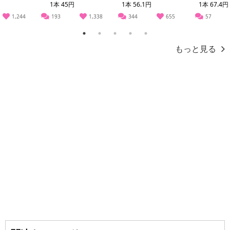
金はいたしかねます。
1本 45円
1本 56.1円
1本 67.4円
※商品到着前に退会されますと商品のお届けはできません。また、
1,244
193
1,338
344
655
57
退会と同時に登録情報が抹消されるため、返金は致しかねますの
1
2
3
4
5
で、ご注意ください。
もっと見る
※発送予定日は前後する場合がございます。また商品によって発送
日が異なります。
※サンプル百貨店よりお届けするサンプルは、ご利用いただいた後
のご感想をいただくことを目的としており、転売等は固く禁じま
す。
転売等、目的以外での利用が確認された場合は、サービス利用を停
止させていただきます。
発送日カレンダー