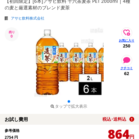
【初回限定】[6本]アサヒ飲料 十六茶麦茶 PET 2000ml | 4種
の麦と厳選素材のブレンド麦茶
アサヒ飲料株式会社
残り
0
250
62
タップで拡大表示
お試し費用
税込･送料込
864
参考価格
円
2754
円