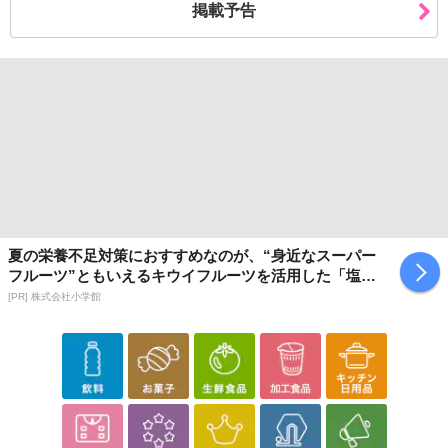
掲載予告
夏の栄養不足対策におすすめなのが、“身近なスーパー
フルーツ”ともいえるキウイフルーツを活用した「塩キ
ウイ」
[PR] 株式会社小学館