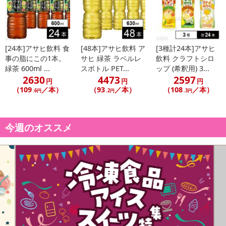
[24本]アサヒ飲料 食
[48本]アサヒ飲料 ア
[3種計24本]アサヒ
事の脂にこの1本。
サヒ 緑茶 ラベルレ
飲料 クラフトシロ
緑茶 600ml ...
スボトル PET...
ップ (希釈用) 3...
2630
4473
2597
円
円
円
（109
／本）
（93
／本）
（108
／本）
.6円
.2円
.3円
今週のオススメ