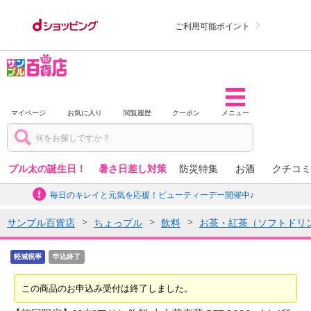
ご利用可能ポイント
マイページ
お気に入り
閲覧履歴
クーポン
メニュー
プル太の誕生日！
暑さ日差し対策
防災特集
お酒
クチコミ
毎日のキレイと元気を応援！ビューティーデー開催中♪
サンプル百貨店
ちょっプル
飲料
お茶・紅茶（ソフトドリ
軽減税率
申込終了
この商品のお申込み受付は終了しました。