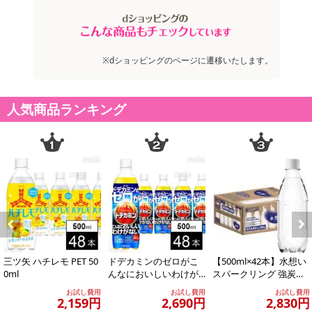
※お申込み後のキャンセルはお受けできません。
記載されている内容を必ずご確認いただき、お届けする商品セット
にご納得いただきましたうえでお申し込みください。
※dショッピングのページに遷移いたします。
※パッケージ変更や商品リニューアル(成分など含む)等により、参考
の掲載画像や画像内のバーコードなど、お届け商品と多少異なる場
合がございます。
人気商品ランキング
また、[新たな加工食品の原料原産地表示制度]の経過措置期間の終
了により、商品詳細内に記載の原産国・原材料の表記が旧表記の場
合がございます。
あらかじめご了承いただいた上でお申込みください。なお、本理由
によるお申込み後のキャンセル・返品交換は対応いたしかねます。
【お支払いについて】
※送料はお試し費用に含まれております。
※お支払い方法は、電話料金合算払い、クレジットカード払い、dポ
Previous
Next
イントがご利用いただけます。
三ツ矢 ハチレモ PET 50
ドデカミンのゼロがこ
【500ml×42本】水想い
0ml
んなにおいしいわけが
スパークリング 強炭酸
【発送・お届け・商品について】
ない PET 500ml
水 500ml ラベルレス
お試し費用
お試し費用
お試し費用
無...
2,159円
2,690円
2,830円
※会員様のご都合でお受取りいただけない場合、商品の再発送や返