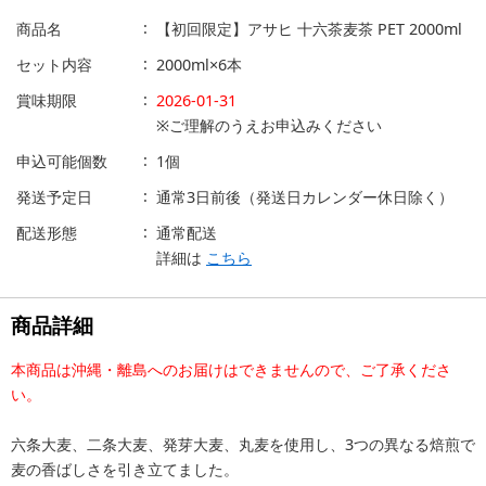
商品名
【初回限定】アサヒ 十六茶麦茶 PET 2000ml
セット内容
2000ml×6本
賞味期限
2026-01-31
※ご理解のうえお申込みください
申込可能個数
1個
発送予定日
通常3日前後（発送日カレンダー休日除く）
配送形態
通常配送
詳細は
こちら
商品詳細
本商品は沖縄・離島へのお届けはできませんので、ご了承くださ
い。
六条大麦、二条大麦、発芽大麦、丸麦を使用し、3つの異なる焙煎で
麦の香ばしさを引き立てました。