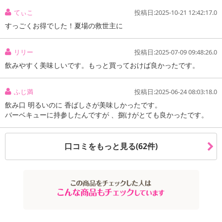
てぃこ
投稿日:2025-10-21 12:42:17.0
すっごくお得でした！夏場の救世主に
リリー
投稿日:2025-07-09 09:48:26.0
飲みやすく美味しいです。もっと買っておけば良かったです。
ふじ満
投稿日:2025-06-24 08:03:18.0
飲み口 明るいのに 香ばしさが美味しかったです。
注意事項
バーベキューに持参したんですが 、捌けがとても良かったです。
※本商品は、ちょっプルをお申込みいただくのが「初めて」の方が
対象です。
口コミをもっと見る(62件)
ひとり1回、かつ、同一世帯1回までお申込みが可能です。
同一ユーザー、同一世帯または同一のご住所からの複数のお申込み
等、サンプル百貨店が不正な応募であると判断した場合は、キャン
セル・会員の退会措置をとる場合がございます。
また、返金には応じかねますので、予めご了承ください。
【キャンセルについて】