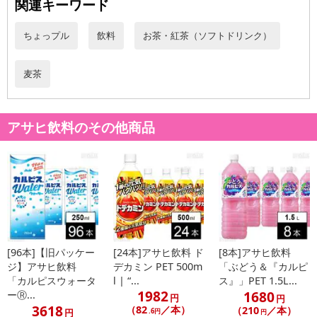
関連キーワード
ちょっプル
飲料
お茶・紅茶（ソフトドリンク）
休業日
麦茶
■
その他共通および商品カテゴリー別注意事項（※必ずご確認くだ
さい）
アサヒ飲料のその他商品
こちらの情報は
2026-07-09 14:08:36.0
での情報となります。
[96本]【旧パッケー
[24本]アサヒ飲料 ド
[8本]アサヒ飲料
ジ】アサヒ飲料
デカミン PET 500m
「ぶどう＆『カルピ
「カルピスウォータ
l | “...
ス』」PET 1.5L...
1982
1680
ーⓇ...
円
円
3618
（82
／本）
（210
／本）
円
.6円
円