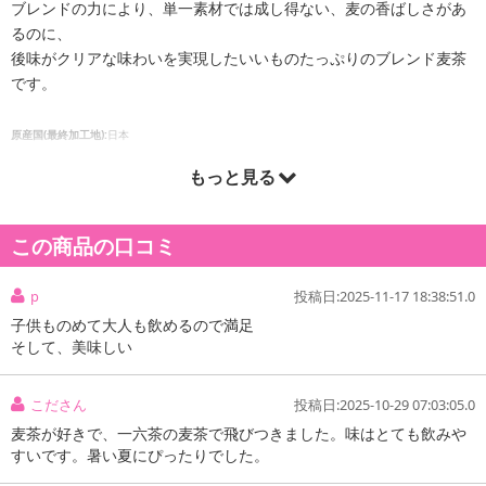
ブレンドの力により、単一素材では成し得ない、麦の香ばしさがあ
るのに、
後味がクリアな味わいを実現したいいものたっぷりのブレンド麦茶
です。
原産国(最終加工地):
日本
もっと見る
注意事項:
・実際にお届けする商品とパッケージ等が異なる場合がございますので、あらかじめ
ご了承ください。
この商品の口コミ
p
投稿日:2025-11-17 18:38:51.0
子供ものめて大人も飲めるので満足
そして、美味しい
こださん
投稿日:2025-10-29 07:03:05.0
麦茶が好きで、一六茶の麦茶で飛びつきました。味はとても飲みや
すいです。暑い夏にぴったりでした。