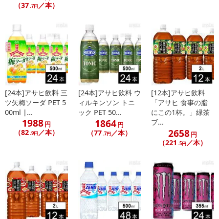
（37
／本）
.7円
[24本]アサヒ飲料 三
[24本]アサヒ飲料 ウ
[12本]アサヒ飲料
ツ矢梅ソーダ PET 5
ィルキンソン トニ
「アサヒ 食事の脂
00ml |...
ック PET 50...
にこの1杯。」緑茶
1988
1864
ブ...
円
円
2658
（82
／本）
（77
／本）
.9円
円
.7円
（221
／本）
.5円