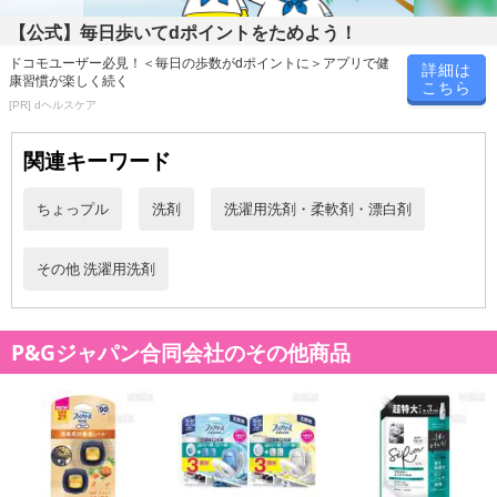
※お支払い方法は、電話料金合算払い、クレジットカード、dポイン
【公式】毎日歩いてdポイントをためよう！
トの利用となります。
ドコモユーザー必見！＜毎日の歩数がdポイントに＞アプリで健
詳細は
康習慣が楽しく続く
こちら
[PR] dヘルスケア
【発送・お届け・商品について】
※お申込み頂きました商品の同梱、お届けの日時指定はいたしかね
関連キーワード
ます。
※会員様のご都合でお受取りいただけない場合、商品の再発送や返
ちょっプル
洗剤
洗濯用洗剤・柔軟剤・漂白剤
金はいたしかねます。
また、お届け日時のご指定は、お受けできません。宅配業者からの
その他 洗濯用洗剤
不在票にてご対応ください。
※発送予定日は前後する場合がございます。また商品によって発送
日が異なります。
P&Gジャパン合同会社のその他商品
※dショッピングサンプル百貨店よりお届けする商品は、ご利用いた
だいた後のご感想をいただくことを目的としており、転売等は固く
禁じます。
転売等、目的以外での利用が確認された場合は、サービス利用を停
止させていただきます。