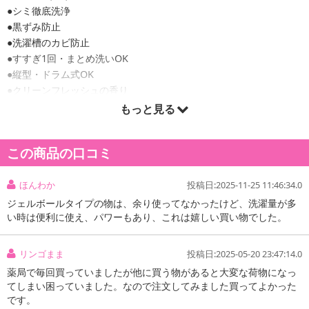
●シミ徹底洗浄
●黒ずみ防止
●洗濯槽のカビ防止
●すすぎ1回・まとめ洗いOK
●縦型・ドラム式OK
●クリーンフレッシュの香り
※1…2023年3月P&G調べ。Yシャツのエリ汚れ。クリーニング店レ
もっと見る
ギュラーコース比。汚れの度合いにより、汚れ落ちの程度は異なり
ます。
この商品の口コミ
※2…全ての菌の増殖を抑えるわけではありません。
※3…2023年7月時点の市場No.1液体洗濯用洗剤とNo.1酸素系液体
漂白剤の併用での比較(P&G調べ)。汚れの度合いにより、汚れ落ち
ほんわか
投稿日:2025-11-25 11:46:34.0
の程度は異なります。漂白剤は洗濯機直投入の条件でテスト。
ジェルボールタイプの物は、余り使ってなかったけど、洗濯量が多
い時は便利に使え、パワーもあり、これは嬉しい買い物でした。
リンゴまま
投稿日:2025-05-20 23:47:14.0
薬局で毎回買っていましたが他に買う物があると大変な荷物になっ
てしまい困っていました。なので注文してみました買ってよかった
です。