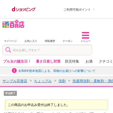
ご利用可能ポイント
マイページ
お気に入り
閲覧履歴
クーポン
メニュー
プル太の誕生日！
暑さ日差し対策
防災特集
お酒
クチコミ
令和8年熊本地震による、荷物のお届けへの影響について
サンプル百貨店
ちょっプル
洗剤
洗濯用洗剤・柔軟剤・漂
申込終了
この商品のお申込み受付は終了しました。