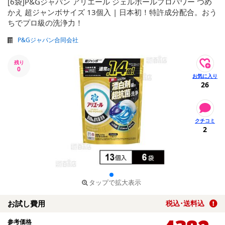
[6袋]P&Gジャパン アリエール ジェルボールプロパワー つめ
かえ 超ジャンボサイズ 13個入 | 日本初！特許成分配合。おう
ちでプロ級の洗浄力！
P&Gジャパン合同会社
残り
0
26
2
タップで拡大表示
お試し費用
税込･送料込
参考価格