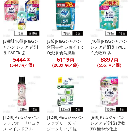
[3種計10個]P&Gジ
[3袋]P&Gジャパン
[16個]P&Gジャパン
ャパン レノア 超消
合同会社 ジョイ PR
レノア超消臭1WEE
臭1WEEK 柔...
O洗浄 食洗機用...
K 柔軟剤 み...
5444
6119
8897
円
円
円
（544
／個）
（2039
／袋）
（556
／個）
.4円
.7円
.1円
[12個]P&Gジャパン
[12個]P&Gジャパン
[8個]P&Gジャパン
レノアオードリュク
ファブリーズ イー
レノア 超消臭(柔軟
ス マインドフル...
ジークリップ 抗...
剤) 極やわ仕上...