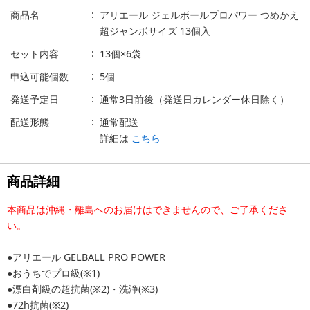
商品名
アリエール ジェルボールプロパワー つめかえ
超ジャンボサイズ 13個入
セット内容
13個×6袋
申込可能個数
5個
発送予定日
通常3日前後（発送日カレンダー休日除く）
配送形態
通常配送
詳細は
こちら
商品詳細
本商品は沖縄・離島へのお届けはできませんので、ご了承くださ
い。
●アリエール GELBALL PRO POWER
●おうちでプロ級(※1)
●漂白剤級の超抗菌(※2)・洗浄(※3)
●72h抗菌(※2)