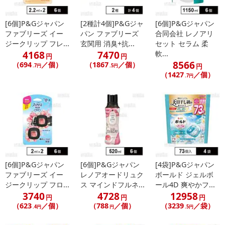
発送日カレンダー
[6個]P&Gジャパン
[2種計4個]P&Gジャ
[6個]P&Gジャパン
ファブリーズ イー
パン ファブリーズ
合同会社 レノアリ
ジークリップ フレ...
玄関用 消臭+抗...
セット セラム 柔
4168
7470
軟...
円
円
8566
（694
／個）
（1867
／個）
円
.7円
.5円
（1427
／個）
.7円
休業日
■
その他共通および商品カテゴリー別注意事項（※必ずご確認くだ
さい）
[6個]P&Gジャパン
[6個]P&Gジャパン
[4袋]P&Gジャパン
ファブリーズ イー
レノアオードリュク
ボールド ジェルボ
こちらの情報は
2026-07-09 14:08:36.0
での情報となります。
ジークリップ フロ...
ス マインドフルネ...
ール4D 爽やかフ...
3740
4728
12958
円
円
円
（623
／個）
（788
／個）
（3239
／袋）
.4円
円
.5円