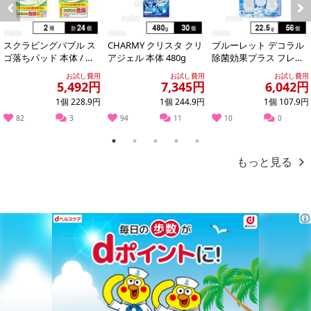
注意事項
Previous
Next
お申込みの際は 「商品情報」に記載されている「注意事項」を
スクラビングバブル ス
CHARMY クリスタ クリ
ブルーレット デコラル
必ずご確認ください。
ゴ落ちパッド 本体 / つ
アジェル 本体 480g
除菌効果プラス フレッ
け替え用
シュソープ 22.5g
お試し費用
お試し費用
お試し費用
5,492円
7,345円
6,042円
【キャンセルについて】
1個 228.9円
1個 244.9円
1個 107.9円
※お申込み後のキャンセルはお受けできません。
記載されている内容を必ずご確認いただき、お届けする商品セット
82
3
94
11
10
0
にご納得いただきましたうえでお申し込みください。
1
2
3
4
5
※パッケージ変更や商品リニューアル(成分など含む)等により、参考
もっと見る
の掲載画像や画像内のバーコードなど、お届け商品と多少異なる場
合がございます。
また、[新たな加工食品の原料原産地表示制度]の経過措置期間の終
了により、商品詳細内に記載の原産国・原材料の表記が旧表記の場
合がございます。
あらかじめご了承いただいた上でお申込みください。なお、本理由
によるお申込み後のキャンセル・返品交換は対応いたしかねます。
【お支払いについて】
※送料はお試し費用に含まれております。