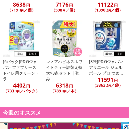
8638
7176
11122
円
円
円
（719
／個）
（598
／個）
（1390
／個）
.9円
円
.3円
[6パック]P&Gジャ
レノアハピネスホワ
[3袋]P&Gジャパン
パン ファブリーズ
イトティー詰替え特
アリエール ジェル
トイレ用クリーン・
大×8点セット | 強
ボール プロ つめ...
11591
ラ...
み...
円
4402
6318
（3863
／袋）
円
円
.7円
（733
／パック）
（789
／本）
.7円
.8円
今週のオススメ