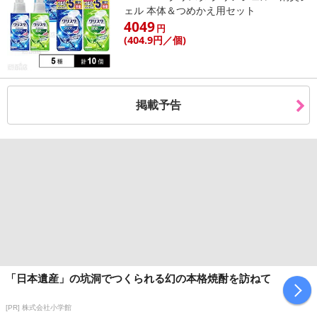
ェル 本体＆つめかえ用セット
4049
円
(404
.9円
／個)
掲載予告
「日本遺産」の坑洞でつくられる幻の本格焼酎を訪ねて
[PR] 株式会社小学館