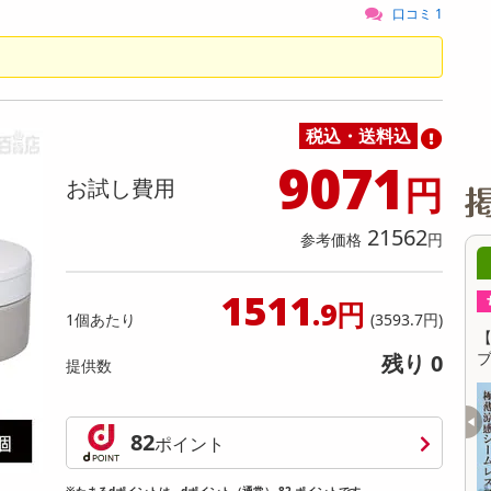
缶詰・瓶詰・ジャム・はちみつ
ミールキット
チョコレート
トクホ
果実酒・梅酒
住居用洗剤
日用品
スポーツサプリメント・ドリンク
チェア・ソファ
財布・小物
パソコン・プリンター・パソコン周辺機器
家具・寝具
口コミ 1
料理の素
ナッツ・ドライフルーツ
栄養ドリンク・エナジードリンク
チューハイ・カクテル
洗剤ギフト
ヘルスケア・衛生用品
健康グッズ
インテリア雑貨
時計
記録メディア・メモリーカード
マタニティ
乾物・海苔・粉物
ゼリー・プリン
お茶・紅茶（茶葉）
ノンアルコール飲料
その他 洗剤
キッチン雑貨・食器・消耗品
アウトドア・イベント用品・DIY・工具
アクセサリー
その他 ベビー・キッズ・マタニティ
スマートフォン・携帯電話・タブレットアクセ
リー
カレー・シチュー
和菓子
コーヒー(豆・インスタント）
ビール・ワイン・お酒ギフト
調理器具・鍋・包丁
その他 インテリア・家具
ファッション雑貨
電池
税込・送料込
電球・蛍光灯・照明
9071
円
お試し費用
AV機器
その他 家電
21562
参考価格
円
08月08日17時00分 ～
08月08日17
1511
ちょっプル
ちょっプル
2
0
.9円
1個あたり
(3593.7円)
【3枚セット】遮熱カットで節電対策！ エア
【XLサイズ/ベージュ
コン室外機用カバー
ブラ
残り 0
提供数
提供数 100
お試し費用
82
1,299
ポイント
円
※たまるdポイントは、dポイント（通常） 82 ポイントです。