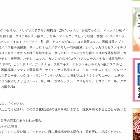
)グリセリル、トリイソステアリン酸PEG－20グリセリル、合成ワックス、イソノナン酸イ
ワリ種子油、グリチルレチン酸ステアリル、アルガニアスピノサ核油、酢酸ベンジルスルフ
、パルミトイルトリペプチド－5、炭、アスペルギルス／コメ発酵エキス、乳酸桿菌／ブド
菌／ハス種子発酵液、サッカロミセス／デイリリー花発酵液、シゾサッカロミセス／イチジ
カロミセス／オオムギ種子発酵エキス、サッカロミセス／加水分解チョロギ塊茎発酵液、ガ
ハチミツ発酵液、ハチミツエキス、カンジダボンビコラ／(グルコース／ナタネ油脂肪酸メ
ラミドNP、セラミドEOP、アーチチョーク葉エキス、テトラヘキシルデカン酸アスコルビ
、乳酸桿菌／マテチャ葉発酵液、ザイモモナス培養エキス、マルトデキストリン、グレープ
ズステロール、シクロヘキサン－1，4－ジカルボン酸ビスエトキシジグリコール、エチル
リン酸ポリグリセリル－2、水、BG、水添レシチン、グリセリン、トコフェロール、クエ
水酸化Na
らないでください。
中止してください。そのまま化粧品類の使用を続けますと、症状を悪化させることがありま
す。
黒ずみ等の異常があらわれた場合。
らわれた場合。
らずにすぐに洗い流してください。目に異物感が残る場合は、眼科医にご相談ください。