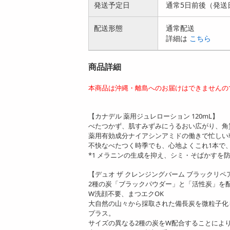
発送予定日
通常5日前後（発送
配送形態
通常配送
詳細は
こちら
商品詳細
本商品は沖縄・離島へのお届けはできませんの
【カナデル 薬用ジュレローション 120mL】
べたつかず、肌すみずみにうるおい広がり、角
薬用有効成分ナイアシンアミドの働きで忙しい
不快なべたつく時季でも、心地よくこれ1本で
*1 メラニンの生成を抑え、シミ・そばかすを
【デュオ ザ クレンジングバーム ブラックリペア
2種の炭「ブラックパウダー」と「活性炭」を
W洗顔不要、まつエクOK
大自然の山々から採取された備長炭を微粒子化
プラス。
サイズの異なる2種の炭をW配合することによ