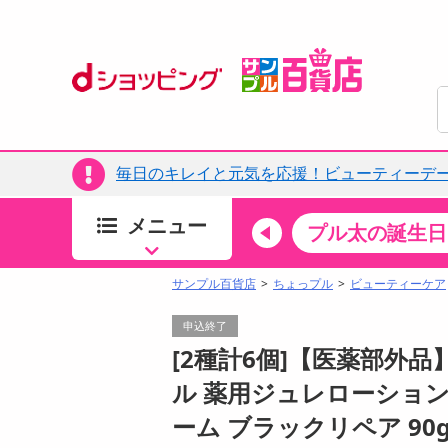
毎日のキレイと元気を応援！ビューティーデー
メニュー
ちょっプルカテゴリ
キッチン・日用品
食品
プル太の誕生日
すべ
食品・調味料
サンプル百貨店
ちょっプル
ビューティーケア
生鮮食品
申込終了
加工食品
[2種計6個]【医薬部外
お菓子
ル 薬用ジュレローション 
アイス・スイーツ
ーム ブラックリペア 90
飲料