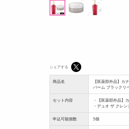
オープン
3,790
参考価格
参考価格
円
シェアする
商品名
【医薬部外品】カナデ
バーム ブラックリペ
セット内容
・【医薬部外品】カナ
・デュオ ザ クレン
申込可能個数
5個