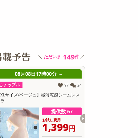
その他 キッチン・日用品
その他 ファッション
サ
149
＼
／
ただいま
件
時00分 ～
08月08日17時00分 ～
ちょっプル
ち
97
24
187
10
】極薄涼感シームレス
【ピンク15m】絡みにくく軽い！ ステンレ
【
スウォーターホース (散水パターン：7種類
グ
切替可)
提供数 67
提供数 35
お試し費用
お試し費用
1,399
3,999
円
円