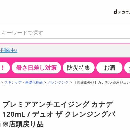
開催中♪
！
暑さ日差し対策
防災特集
お酒
て見る
特設コーナー
食品・調味料
生鮮食品
お菓子
アイス・スイーツ
飲料
お酒
洗剤
キッチン・日用品
健康・ダイエット
医薬品・医薬部外
インテリア・家具
ファッション
家電
ベビー・キッズ・
ペット用品
加工食品
ヘアケア・ボディ
ビューティーケア
特集一覧
スキンケア・基礎化粧品
クレンジング
【医薬部外品】カナデル 薬用ジュレロー
クチコミで選ばれた人気商品
米・雑穀
肉・肉加工品
スナック菓子
アイスクリーム・シャーベット
水・ミネラルウォーター・炭酸水
ビール・発泡酒・新ジャンル
キッチン・台所用洗剤
掃除用具
健康食品・飲料
第二類医薬品
収納用品
トップス
生活家電
ベビーおむつ・トイレ用品
犬用品
カップ麺・乾麺・パスタ
ヘアケア・スタイリング
スキンケア・基礎化粧品
パン・シリアル・コーンフレーク
魚介類・シーフード・水産加工品
クッキー・クラッカー
ケーキ・スイーツ
お茶・紅茶（ソフトドリンク）
ワイン
洗濯用洗剤・柔軟剤・漂白剤
洗濯用品
ダイエット
指定第二類医薬品
寝具・布団
ボトムス
キッチン家電
授乳グッズ
猫用品
インスタント・レトルト・冷凍食品・惣菜
ボディケア
ベースメイク・メイクアップ・ネイル
品】プレミアアンチエイジング カナデ
サンプリング
チーズ・ヨーグルト・乳製品・卵
フルーツ・果物・果物加工品
キャンディ・ガム・タブレット
お菓子・スイーツギフト
コーヒー（ソフトドリンク）
日本酒・焼酎
バス・お風呂用洗剤
トイレ・バス用品
サプリメント
第三類医薬品
マット・カーペット・クッション
シューズ
冷房・暖房器具・空調
食事グッズ
その他 ペット用品
ナチュラル・オーガニックコスメ
120mL / デュオ ザ クレンジングバ
抽選サンプル
調味料・ドレッシング・油
野菜・きのこ
せんべい・米菓
果実・野菜・清涼・乳飲料
洋酒・リキュール
トイレ用洗剤
タオル
美容サプリメント・ドリンク
医薬部外品
テーブル・デスク・カウンター
バッグ
美容・健康家電
ベビー用品・雑貨
香水・アロマ
g ※店頭戻り品