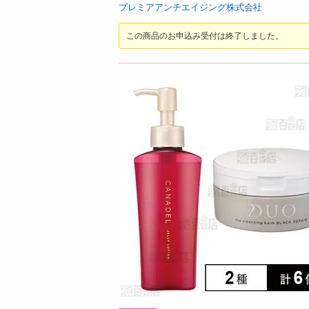
お酒
プレミアアンチエイジング株式会社
洗剤
この商品のお申込み受付は終了しました。
キッチン・日用品
ヘアケア・ボディケア
ビューティーケア
健康・ダイエット・サプリメント
医薬品・医薬部外品
インテリア・家具・収納・寝具
日19時00分 ～
08月08日17時00分 ～
ファッション
ちょっプル
4
0
184
13
家電
水流快眠マット(省エネ、
【グレー／Lサイズ相当】ひんやりパジャマ
ベビー・キッズ・マタニティ
機能、USB給電)/WAT
上下セット（メンズ・半ズボンタイプ）
ペット用品
提供数 100
提供数 109
資格・学習
お試し費用
お試し費用
14,900
1,499
円
円
掲載予告