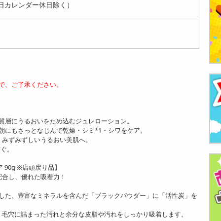
日カレンダー休日除く）
で、ご了承ください。
質層にうるおいをため込むジュレローション。
朝にもさっとなじんで乾燥・シミ*1・シワをケア。
、みずみずしいうるおい美肌へ。
防ぐ。
 90g ※店頭戻り品】
配合し、優れた吸着力！
した、豊富なミネラルを含んだ「ブラックパウダー」に「活性炭」を
り毛穴に詰まった汚れと余分な皮脂や汚れをしっかり吸着します。