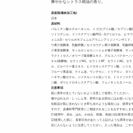
爽やかなシトラス精油の香り。
原産国(最終加工地):
日本
原材料:
パルミチン酸エチルヘキシル、トリ(カプリル酸／カプリン酸
ソトリデシル、イソステアリン酸PEG－6グリセリル、ヒマ
ォニルD－セリルホモフェニルアラニンアミジノベンザミド
ウ果汁発酵液、乳酸桿菌／セイヨウナシ果汁発酵液、乳酸桿
ク果実発酵液、サッカロミセス／ハトムギ種子発酵液、サッ
ラクトミセス／オリーブ葉発酵エキス、グルコノバクター／
チル)発酵物、セラミドNG、セラミドAP、セラミドAG、セ
ル、ビルベリー葉エキス、ヒドロキシステアリン酸、シリカ
フルーツ果皮油、ライム油、ウンデカン、トリデカン、ダイ
ヘキサン酸セチル、ジメチルシリル化シリカ、トリイソステア
ン酸、ポリヒドロキシステアリン酸、フェノキシエタノール、
注意事項:
肌に異常が生じていないかよく注意して使用してください。
傷やはれもの・しっしん等、異常のある部位にはお使いにな
化粧品が肌に合わないとき即ち次のような場合には、使用を
すので、皮膚科専門医等にご相談されることをおすすめしま
(1)使用中、赤み、はれ、かゆみ、刺激、色抜け(白斑等)や
(2)使用した肌に、直射日光があたって上記のような異常があ
目に入らないように注意してください。入った場合は、こす