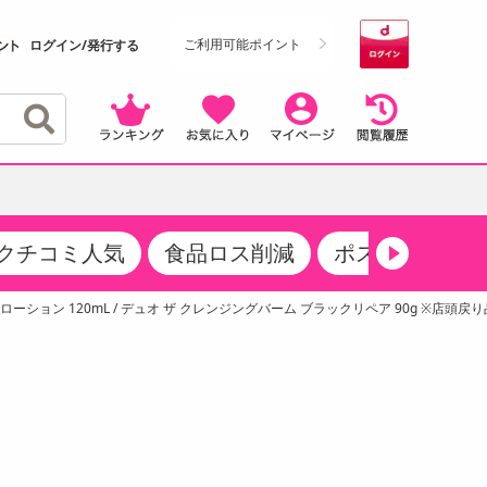
ご利用可能ポイント
ログイン/発行する
クチコミ人気
食品ロス削減
ポストにお届け
クーポン
・サプリメント
品
・収納・寝具
マタニティ
ケア
商品限定クーポン
ション 120mL / デュオ ザ クレンジングバーム ブラックリペア 90g ※店頭戻り
食品ギフト
おつまみ
ココア・チョコレート飲料
その他 アルコール飲料
弁当箱・水筒・弁当グッズ
下着・ルームウェア
その他 食品
製菓・製パン材料
飲料ギフト
生活雑貨
メンズ
その他 お菓子・スイーツ
その他 飲料
スポーツ・アウトドア用品
ベビー・キッズ
介護用品
レッグウェア