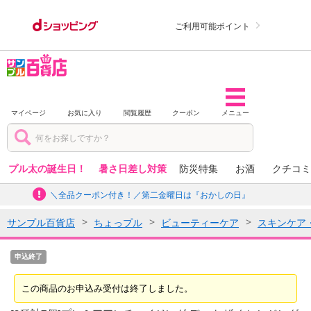
ご利用可能ポイント
マイページ
お気に入り
閲覧履歴
クーポン
メニュー
プル太の誕生日！
暑さ日差し対策
防災特集
お酒
クチコミ
＼全品クーポン付き！／第二金曜日は『おかしの日』
サンプル百貨店
ちょっプル
ビューティーケア
スキンケア
申込終了
この商品のお申込み受付は終了しました。