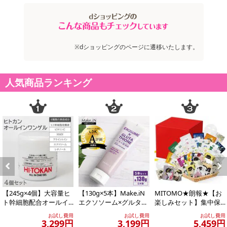
菌／セイヨウナシ果汁発酵液、乳酸桿菌／ハス種子発酵液、サッカロミセス／デイリリー花発
酵液、シゾサッカロミセス／イチジク果実発酵液、サッカロミセス／ハトムギ種子発酵液、サ
ッカロミセス／オオムギ種子発酵エキス、サッカロミセス／加水分解チョロギ塊茎発酵液、ガ
ラクトミセス／オリーブ葉発酵エキス、グルコノバクター／ハチミツ発酵液、ハチミツエキ
※dショッピングのページに遷移いたします。
ス、カンジダボンビコラ／(グルコース／ナタネ油脂肪酸メチル)発酵物、セラミドNG、セラミ
ドAP、セラミドAG、セラミドNP、セラミドEOP、アーチチョーク葉エキス、テトラヘキシル
デカン酸アスコルビル、ビルベリー葉エキス、ヒドロキシステアリン酸、シリカ、乳酸桿菌／
人気商品ランキング
マテチャ葉発酵液、ザイモモナス培養エキス、マルトデキストリン、グレープフルーツ果皮
油、ライム油、ウンデカン、トリデカン、ダイズステロール、シクロヘキサン－1，4－ジカル
ボン酸ビスエトキシジグリコール、エチルヘキサン酸セチル、ジメチルシリル化シリカ、トリ
イソステアリン酸ポリグリセリル－2、水、BG、水添レシチン、グリセリン、トコフェロー
ル、クエン酸、ポリヒドロキシステアリン酸、フェノキシエタノール、水酸化Na
注意事項:
肌に異常が生じていないかよく注意して使用してください。
傷やはれもの・しっしん等、異常のある部位にはお使いにならないでください。
Previous
Next
化粧品が肌に合わないとき即ち次のような場合には、使用を中止してください。そのまま化粧
【245g×4個】大容量ヒ
【130g×5本】Make.iN
MITOMO★朗報★【お
品類の使用を続けますと、症状を悪化させることがありますので、皮膚科専門医等にご相談さ
ト幹細胞配合オールイ
エクソソーム×グルタチ
楽しみセット】集中保
れることをおすすめします。
ンワンゲル
オン どろ×泡洗顔
湿マスクパック100枚増
お試し費用
お試し費用
お試し費用
(1)使用中、赤み、はれ、かゆみ、刺激、色抜け(白斑等)や黒ずみ等の異常があらわれた場合。
量の300枚...
3,299円
3,199円
5,459円