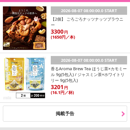
必ずご確認ください。
2026-08-07 08:00:00.0 START
【キャンセルについて】
【2個】 ごろごろナッツナッツブラウニ
※お申込み後のキャンセルはお受けできません。
ー
3300
記載されている内容を必ずご確認いただき、お届けする商品セット
円
(1650
円
／本)
にご納得いただきましたうえでお申し込みください。
※パッケージ変更や商品リニューアル(成分など含む)等により、参考
の掲載画像や画像内のバーコードなど、お届け商品と多少異なる場
合がございます。
2026-08-07 08:00:00.0 START
また、[新たな加工食品の原料原産地表示制度]の経過措置期間の終
香るAroma Brew Tea ほうじ茶×カモミー
了により、商品詳細内に記載の原産国・原材料の表記が旧表記の場
ル 9g(5包入) / ジャスミン茶×ホワイトリ
合がございます。
リー 9g(5包入)
あらかじめご了承いただいた上でお申込みください。なお、本理由
3201
円
によるお申込み後のキャンセル・返品交換は対応いたしかねます。
(16
.1円
／杯)
【お支払いについて】
※送料はお試し費用に含まれております。
掲載予告
※お支払い方法は、電話料金合算払い、クレジットカード、dポイン
トの利用となります。