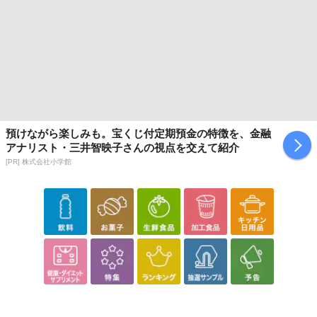
【発送・お届け・商品について】
※お申込み頂きました商品の同梱、お届けの日時指定はいたしかね
ます。
※会員様のご都合でお受取りいただけない場合、商品の再発送や返
金はいたしかねます。
また、お届け日時のご指定は、お受けできません。宅配業者からの
不在票にてご対応ください。
預けながら楽しみも。宝くじ付定期預金の特徴を、金融
アナリスト・三井智映子さんの視点を交えて紹介
※発送予定日は前後する場合がございます。また商品によって発送
[PR] 株式会社小学館
日が異なります。
※dショッピングサンプル百貨店よりお届けする商品は、ご利用いた
だいた後のご感想をいただくことを目的としており、転売等は固く
禁じます。
転売等、目的以外での利用が確認された場合は、サービス利用を停
止させていただきます。
発送日カレンダー