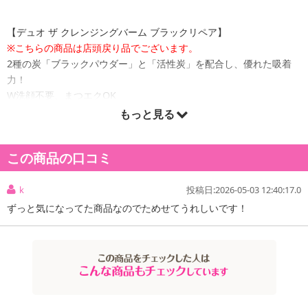
【デュオ ザ クレンジングバーム ブラックリペア】
※こちらの商品は店頭戻り品でございます。
2種の炭「ブラックパウダー」と「活性炭」を配合し、優れた吸着
力！
W洗顔不要、まつエクOK
大自然の山々から採取された備長炭を微粒子化した、豊富なミネラ
もっと見る
ルを含んだ「ブラックパウダー」に「活性炭」をプラス。
サイズの異なる2種の炭をW配合することにより毛穴に詰まった汚れ
この商品の口コミ
と余分な皮脂や汚れをしっかり吸着します。
爽やかなシトラス精油の香り。
k
投稿日:2026-05-03 12:40:17.0
ずっと気になってた商品なのでためせてうれしいです！
原産国(最終加工地):
日本
原材料:
パルミチン酸エチルヘキシル、トリ(カプリル酸／カプリン酸)グリセリル、トリイソステアリン
酸PEG－20グリセリル、合成ワックス、イソノナン酸イソトリデシル、イソステアリン酸PEG
－6グリセリル、ヒマワリ種子油、グリチルレチン酸ステアリル、アルガニアスピノサ核油、酢
酸ベンジルスルフォニルD－セリルホモフェニルアラニンアミジノベンザミド、パルミトイルト
リペプチド－5、炭、アスペルギルス／コメ発酵エキス、乳酸桿菌／ブドウ果汁発酵液、乳酸桿