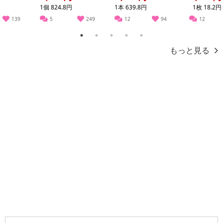
(2)使用した肌に、直射日光があたって上記のような異常があらわれた場合。
1個 824.8円
1本 639.8円
1枚 18.2円
目に入らないように注意してください。入った場合は、こすらずにすぐに洗い流してくださ
139
5
249
12
94
12
い。目に異物感が残る場合は、眼科医にご相談ください。
1
2
3
4
5
もっと見る
【デュオメン ザ オールインワンローション】
長時間保湿をかなえるオールインワンローションです。保湿、テカ
リケア、毛穴ケア*1、肌荒れ対策*2、シェービング後の肌もケアし
ます。
6種の精油によるナチュラルノーブル調の香り
*1 うるおいにより毛穴を目立たなくする *2 予防すること
原産国(最終加工地):
日本
【デュオメン ザ オールインワンローション】