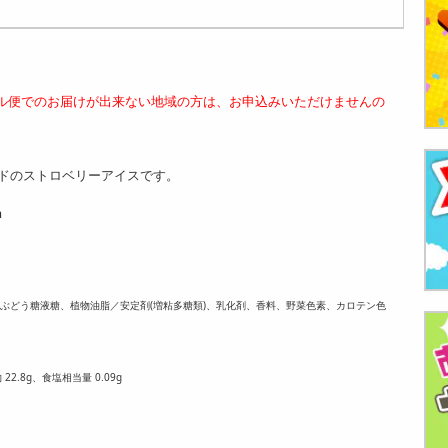
ル便でのお届けが出来ない地域の方は、お申込みいただけませんの
ドのストロベリーアイスです。
m
糖ぶどう糖液糖、植物油脂／安定剤(増粘多糖類)、乳化剤、香料、野菜色素、カロテン色
22.8g、食塩相当量 0.09g