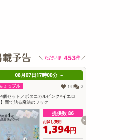
その他 キッチン・日用品
その他 ファッション
サ
453
＼
／
ただいま
件
08月07日17時00分 ～
08月07日17時0
ちょっプル
ちょっプル
0
0
福重ね招き猫
【ネイビー】EOO+go!go
提供数 26
お試し費用
お
2,980
1
円