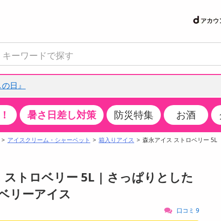
しの日』
！
暑さ日差し対策
防災特集
お酒
て見る
特設コーナー
食品・調味料
生鮮食品
お菓子
アイス・スイーツ
飲料
お酒
洗剤
キッチン・日用品
健康・ダイエット
医薬品・医薬部外
インテリア・家具
ファッション
家電
ベビー・キッズ・
ペット用品
加工食品
ヘアケア・ボディ
ビューティーケア
特集一覧
アイスクリーム・シャーベット
箱入りアイス
森永アイス ストロベリー 5L
クチコミで選ばれた人気商品
米・雑穀
肉・肉加工品
スナック菓子
アイスクリーム・シャーベット
水・ミネラルウォーター・炭酸水
ビール・発泡酒・新ジャンル
キッチン・台所用洗剤
掃除用具
健康食品・飲料
第二類医薬品
収納用品
トップス
生活家電
ベビーおむつ・トイレ用品
犬用品
カップ麺・乾麺・パスタ
ヘアケア・スタイリング
スキンケア・基礎化粧品
パン・シリアル・コーンフレーク
魚介類・シーフード・水産加工品
クッキー・クラッカー
ケーキ・スイーツ
お茶・紅茶（ソフトドリンク）
ワイン
洗濯用洗剤・柔軟剤・漂白剤
洗濯用品
ダイエット
指定第二類医薬品
寝具・布団
ボトムス
キッチン家電
授乳グッズ
猫用品
インスタント・レトルト・冷凍食品・惣菜
ボディケア
ベースメイク・メイクアップ・ネイル
 ストロベリー 5L | さっぱりとした
サンプリング
チーズ・ヨーグルト・乳製品・卵
フルーツ・果物・果物加工品
キャンディ・ガム・タブレット
お菓子・スイーツギフト
コーヒー（ソフトドリンク）
日本酒・焼酎
バス・お風呂用洗剤
トイレ・バス用品
サプリメント
第三類医薬品
マット・カーペット・クッション
シューズ
冷房・暖房器具・空調
食事グッズ
その他 ペット用品
ナチュラル・オーガニックコスメ
ベリーアイス
抽選サンプル
調味料・ドレッシング・油
野菜・きのこ
せんべい・米菓
果実・野菜・清涼・乳飲料
洋酒・リキュール
トイレ用洗剤
タオル
美容サプリメント・ドリンク
医薬部外品
テーブル・デスク・カウンター
バッグ
美容・健康家電
ベビー用品・雑貨
香水・アロマ
口コミ 9