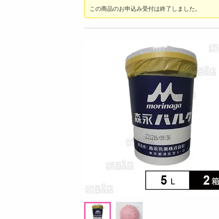
お酒
この商品のお申込み受付は終了しました。
洗剤
キッチン・日用品
ヘアケア・ボディケア
ビューティーケア
健康・ダイエット・サプリメント
医薬品・医薬部外品
インテリア・家具・収納・寝具
08月07日17時00分 ～
08月07日1
ファッション
ちょっプル
ちょっプル
0
19
4
家電
ポ
【3種セット】かかとどうスルん！そうスル
【30枚入り】CICA
ベビー・キッズ・マタニティ
んDX ローズ＋ベビーマイルド＋グレープ
ム【日本製】
フルーツ各1袋
ペット用品
提供数 380
資格・学習
お試し費用
1,120
円
掲載予告