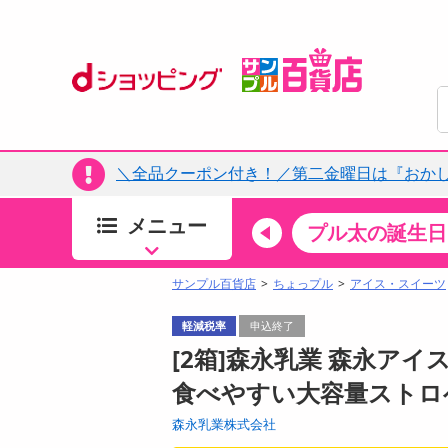
＼全品クーポン付き！／第二金曜日は『おか
メニュー
ちょっプルカテゴリ
キッチン・日用品
食品
プル太の誕生日
すべ
食品・調味料
サンプル百貨店
ちょっプル
アイス・スイーツ
生鮮食品
軽減税率
申込終了
加工食品
[2箱]森永乳業 森永アイス
お菓子
食べやすい大容量ストロ
アイス・スイーツ
森永乳業株式会社
飲料