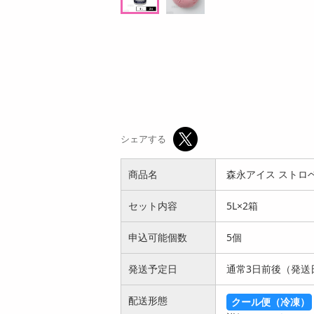
ン
オープン
参考価格
373
1袋あたり
8
.4
円
円
シェアする
商品名
森永アイス ストロベ
セット内容
5L×2箱
申込可能個数
5個
発送予定日
通常3日前後（発送
配送形態
クール便（冷凍）