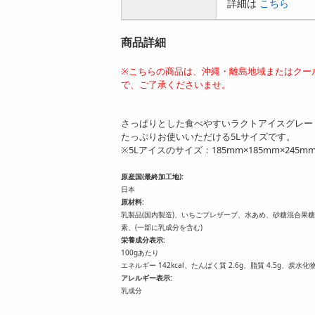
詳細は
こちら
商品詳細
※こちらの商品は、沖縄・離島地域またはクー
で、ご了承くださいませ。
さっぱりとした食べやすいラクトアイスグレー
たっぷりお使いいただける5Lサイズです。
※5Lアイスのサイズ：185mm×185mm×245m
原産国(最終加工地):
日本
原材料:
乳製品(国内製造)、いちごプレザーブ、水あめ、砂糖混合果
素、(一部に乳成分を含む)
栄養成分表示:
100gあたり
エネルギー 142kcal、たんぱく質 2.6g、脂質 4.5g、炭水化物 
アレルギー表示:
乳成分