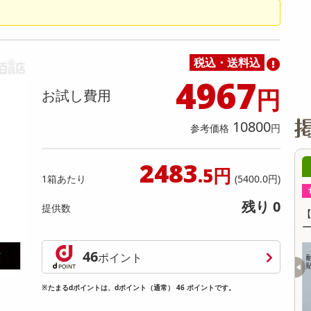
缶詰・瓶詰・ジャム・はちみつ
ミールキット
チョコレート
トクホ
果実酒・梅酒
住居用洗剤
日用品
スポーツサプリメント・ドリンク
チェア・ソファ
財布・小物
パソコン・プリンター・パソコン周辺機器
家具・寝具
料理の素
ナッツ・ドライフルーツ
栄養ドリンク・エナジードリンク
チューハイ・カクテル
洗剤ギフト
ヘルスケア・衛生用品
健康グッズ
インテリア雑貨
時計
記録メディア・メモリーカード
マタニティ
乾物・海苔・粉物
ゼリー・プリン
お茶・紅茶（茶葉）
ノンアルコール飲料
その他 洗剤
キッチン雑貨・食器・消耗品
アウトドア・イベント用品・DIY・工具
アクセサリー
その他 ベビー・キッズ・マタニティ
スマートフォン・携帯電話・タブレットアクセ
リー
税込・送料込
カレー・シチュー
和菓子
コーヒー(豆・インスタント）
ビール・ワイン・お酒ギフト
調理器具・鍋・包丁
その他 インテリア・家具
ファッション雑貨
電池
4967
円
お試し費用
電球・蛍光灯・照明
AV機器
10800
参考価格
円
その他 家電
2483
7時00分 ～
08月07日17時00分 ～
.5円
1箱あたり
(5400.0円)
ちょっプル
105
6
14
0
残り 0
提供数
フェイスマスクプレミア
【4個セット／ボタニカルピンク×イエロ
ー】面で貼る魔法のフック
提供数 264
提供数 86
46
ポイント
お試し費用
お試し費用
815
1,394
円
円
※たまるdポイントは、dポイント（通常） 46 ポイントです。