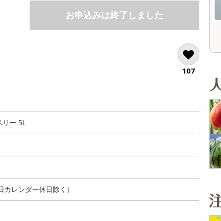
オープン
2,178
参考価格
参考価格
円
お申込みは終了しました
27
348
1枚あたり
1個あたり
.2
.5
円
円
107
リー 5L
日カレンダー休日除く）