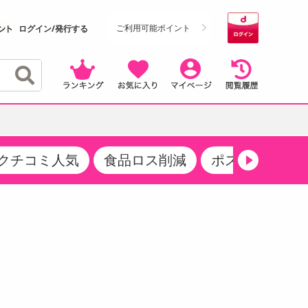
ご利用可能ポイント
ログイン/発行する
クチコミ人気
食品ロス削減
ポストにお届け
クーポン
・サプリメント
品
・収納・寝具
マタニティ
ケア
商品限定クーポン
食品ギフト
おつまみ
ココア・チョコレート飲料
その他 アルコール飲料
弁当箱・水筒・弁当グッズ
下着・ルームウェア
その他 食品
製菓・製パン材料
飲料ギフト
生活雑貨
メンズ
その他 お菓子・スイーツ
その他 飲料
スポーツ・アウトドア用品
ベビー・キッズ
介護用品
レッグウェア