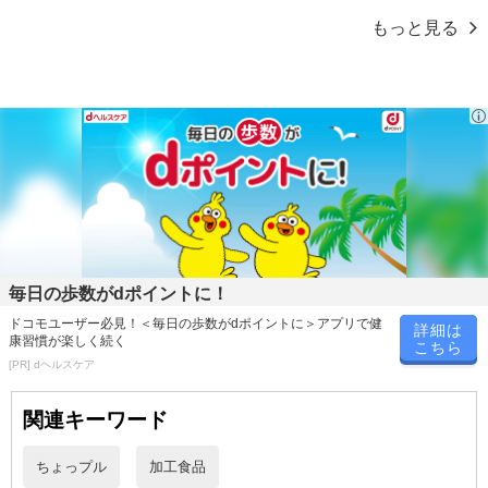
もっと見る
【キャンセルについて】
※お申込み後のキャンセルはお受けできません。
記載されている内容を必ずご確認いただき、お届けする商品セット
にご納得いただきましたうえでお申し込みください。
※パッケージ変更や商品リニューアル(成分など含む)等により、参考
の掲載画像や画像内のバーコードなど、お届け商品と多少異なる場
合がございます。
また、[新たな加工食品の原料原産地表示制度]の経過措置期間の終
了により、商品詳細内に記載の原産国・原材料の表記が旧表記の場
合がございます。
あらかじめご了承いただいた上でお申込みください。なお、本理由
毎日の歩数がdポイントに！
によるお申込み後のキャンセル・返品交換は対応いたしかねます。
ドコモユーザー必見！＜毎日の歩数がdポイントに＞アプリで健
詳細は
康習慣が楽しく続く
こちら
【お支払いについて】
[PR] dヘルスケア
※送料はお試し費用に含まれております。
関連キーワード
※お支払い方法は、電話料金合算払い、クレジットカード、dポイン
トの利用となります。
ちょっプル
加工食品