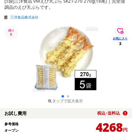
[5袋]三洋食品 VMえび天ぷら SKZT-270 270g(18尾) | 完全油
調品のえび天ぷらです。
三洋食品株式会社
残り
0
3
タップで拡大表示
お試し費用
税込･送料込
4268
参考価格
円
オープン