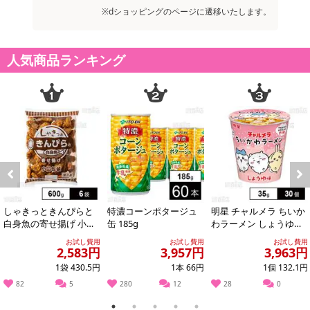
※dショッピングのページに遷移いたします。
人気商品ランキング
注意事項
こちらの商品はクール便(冷凍)でのお届けとなります。確実に受
け取りが可能な方のみお申し込みください。
※こちらの商品は、沖縄・離島地域またはクール便でのお届けが出
来ない地域の方は、お申込みいただけませんので、ご了承ください
ませ。
Previous
Next
※配送時に、ご不在でお受け取りいただけなかった場合、通常より
しゃきっときんぴらと
特濃コーンポタージュ
明星 チャルメラ ちいか
保管期間が短くなっておりますので、お早目に配送業者へ再配達を
白身魚の寄せ揚げ 小口
缶 185g
わラーメン しょうゆ味
包装 600g
35g
ご連絡ください。
お試し費用
お試し費用
お試し費用
2,583円
3,957円
3,963円
※保管期間切れにより返送となった場合は、配送元に返送となりま
1袋 430.5円
1本 66円
1個 132.1円
す。お申込みは、キャンセル返金とさせていただきます。
82
5
280
12
28
0
※クロネコメンバーズへご登録いただきましても「再配達依頼・お
届け日変更」をお受けが出来ません。
1
2
3
4
5