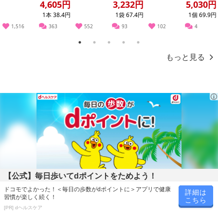
0g
4,605円
3,232円
5,030円
記載されている内容を必ずご確認いただき、お届けする商品セット
1本 38.4円
1袋 67.4円
1個 69.9円
にご納得いただきましたうえでお申し込みください。
1,516
363
552
93
102
4
※パッケージ変更や商品リニューアル(成分など含む)等により、参考
の掲載画像や画像内のバーコードなど、お届け商品と多少異なる場
1
2
3
4
5
合がございます。
もっと見る
また、[新たな加工食品の原料原産地表示制度]の経過措置期間の終
了により、商品詳細内に記載の原産国・原材料の表記が旧表記の場
合がございます。
あらかじめご了承いただいた上でお申込みください。なお、本理由
によるお申込み後のキャンセル・返品交換は対応いたしかねます。
【お支払いについて】
※送料はお試し費用に含まれております。
※お支払い方法は、電話料金合算払い、クレジットカード、dポイン
トの利用となります。
【公式】毎日歩いてdポイントをためよう！
ドコモでよかった！＜毎日の歩数がdポイントに＞アプリで健康
詳細は
習慣が楽しく続く！
【発送・お届け・商品について】
こちら
[PR] dヘルスケア
※お申込み頂きました商品の同梱、お届けの日時指定はいたしかね