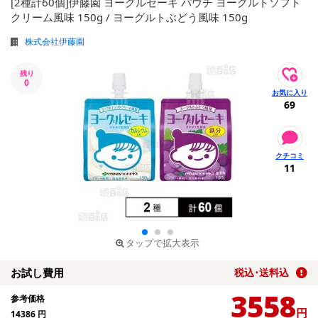
[2種計60個]伊藤園 ヨーグルセーキ パウチ ヨーグルトソフト
クリーム風味 150g / ヨーグルトぶどう風味 150g
株式会社伊藤園
残り
0
69
11
タップで拡大表示
お試し費用
税込･送料込
3558
参考価格
円
14386
円