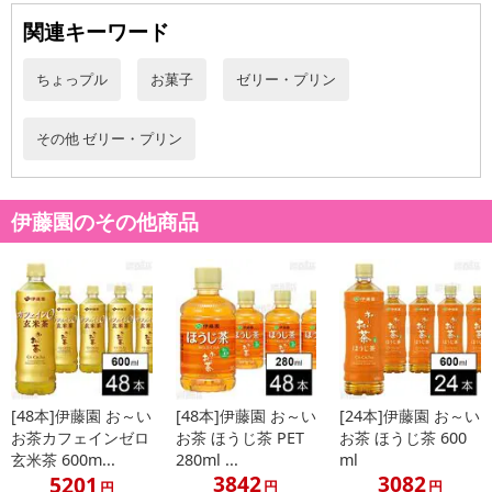
ます。
関連キーワード
※会員様のご都合でお受取りいただけない場合、商品の再発送や返
金はいたしかねます。
ちょっプル
お菓子
ゼリー・プリン
また、お届け日時のご指定は、お受けできません。宅配業者からの
不在票にてご対応ください。
※発送予定日は前後する場合がございます。また商品によって発送
その他 ゼリー・プリン
日が異なります。
※dショッピングサンプル百貨店よりお届けする商品は、ご利用いた
だいた後のご感想をいただくことを目的としており、転売等は固く
伊藤園のその他商品
禁じます。
転売等、目的以外での利用が確認された場合は、サービス利用を停
止させていただきます。
発送日カレンダー
[48本]伊藤園 お～い
[48本]伊藤園 お～い
[24本]伊藤園 お～い
お茶カフェインゼロ
お茶 ほうじ茶 PET
お茶 ほうじ茶 600
玄米茶 600m...
280ml ...
ml
3842
3082
5201
円
円
円