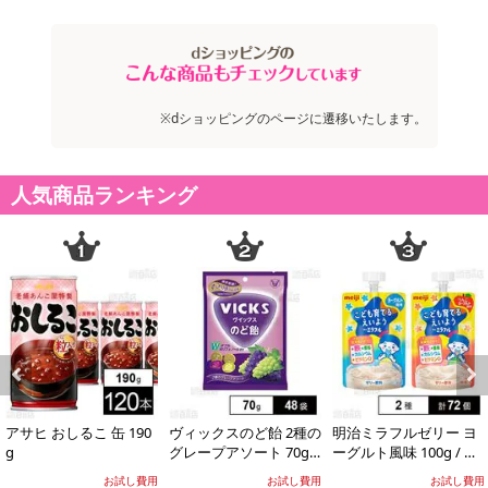
※dショッピングのページに遷移いたします。
人気商品ランキング
注意事項
お申込みの際は 「商品情報」に記載されている「注意事項」を
Previous
Next
必ずご確認ください。
アサヒ おしるこ 缶 190
ヴィックスのど飴 2種の
明治ミラフルゼリー ヨ
g
グレープアソート 70g
ーグルト風味 100g / り
【キャンセルについて】
※供試品
んごヨーグルト風味 10
※お申込み後のキャンセルはお受けできません。
お試し費用
お試し費用
お試し費用