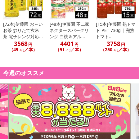
[72本]伊藤園 お～い
[48本]伊藤園 不二家
[15本]伊藤園 熟トマ
お茶 炒りたて玄米
ネクタースパークリ
ト PET 730g | 完熟
茶 電子レンジ対応...
ング 白桃＆アル...
トマト...
3568
4401
3758
円
円
円
（49
／本）
（91
／本）
（250
／本）
.6円
.7円
.6円
今週のオススメ