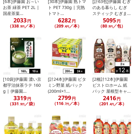
[6本]伊藤園 お～い
[30本]伊藤園 熟トマ
[計63包]伊藤園 むぎ
お茶 緑茶 PET 2L |
ト PET 730g | 完熟
のある暮らし むぎ
国産茶葉...
トマト...
スティック むぎま...
2033
6282
5095
円
円
円
（338
／本）
（209
／本）
（80
／包）
.9円
.4円
.9円
[10袋]伊藤園 濃い京
[計24本]伊藤園 ビタ
[2種計12本]伊藤園
都宇治抹茶ラテ 160
ミン野菜 紙パック
ビストロホーム 紙
g | 伊藤園...
(200ml×1...
パック 屋根型キャ...
2799
3319
2416
円
円
円
（116
／本）
（331
／袋）
（201
／本）
.7円
.9円
.4円