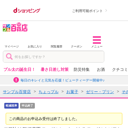
ご利用可能ポイント
マイページ
お気に入り
閲覧履歴
クーポン
メニュー
プル太の誕生日！
暑さ日差し対策
防災特集
お酒
クチコミ
毎日のキレイと元気を応援！ビューティーデー開催中♪
サンプル百貨店
ちょっプル
お菓子
ゼリー・プリン
そ
軽減税率
申込終了
この商品のお申込み受付は終了しました。