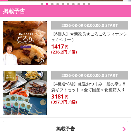
掲載予告
2026-08-09 08:00:00.0 START
【6個入】★新改良★ごろごろフィナンシ
ェ ( ベリー )
1417
円
(236
.2円
／個)
2026-08-09 08:00:00.0 START
【4種/計8袋】厳選おつまみ「碧の幸」8
袋ギフトセット＜全て国産＞化粧箱入り
3181
円
(397
.7円
／袋)
掲載予告