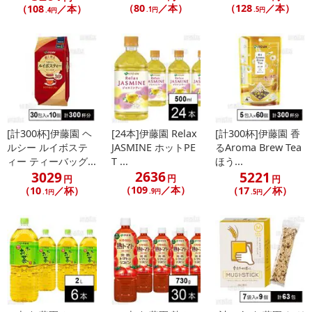
（80
／本）
（128
／本）
（108
／本）
.1円
.5円
.4円
休業日
■
その他共通および商品カテゴリー別注意事項（※必ずご確認くだ
さい）
[計300杯]伊藤園 ヘ
[24本]伊藤園 Relax
[計300杯]伊藤園 香
こちらの情報は
2026-07-09 14:13:35.0
での情報となります。
ルシー ルイボステ
JASMINE ホットPE
るAroma Brew Tea
ィー ティーバッグ...
T ...
ほう...
2636
3029
5221
円
円
円
（109
／本）
（10
／杯）
（17
／杯）
.9円
.1円
.5円