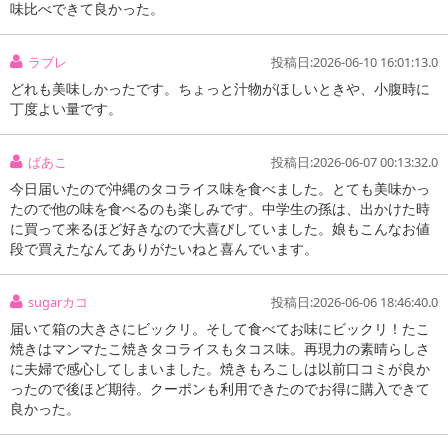
味比べできて良かった。
ラブレ
投稿日:2026-06-10 16:01:13.0
どれも美味しかったです。ちょっと汁物がほしいときや、小腹時に
丁度よい量です。
ばあこ
投稿日:2026-06-07 00:13:32.0
今日届いたので沖縄のタコライス味を食べました。とても美味かっ
たので他の味を食べるのも楽しみです。中学生の孫は、出かけた時
に買って来るほど好きなので大喜びしていました。娘もこんなお値
段で買えたなんてありがたいねと喜んでいます。
sugarカコ
投稿日:2026-06-06 18:46:40.0
届いて箱の大きさにビックリ。そして食べてお味にビックリ！たこ
焼きはマンマたこ焼きタコライスもタコス味。再現力の素晴らしさ
に夫婦で感心してしまいました。焼きもろこしは以前口コミが良か
ったので後ほど期待。クーポンも利用できたのでお得に購入できて
良かった。