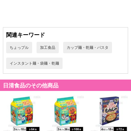
【お椀で食べるご当地カップヌードル 関西土産たこ焼き味】
各地の名物料理の味わいを「カップヌードル」流にアレンジした、
お土産にぴったりな"ご当地カップヌードル"！
関連キーワード
甘辛ソースにマヨネーズをアクセントにした、たこ焼き味のお椀で
食べるカップヌードル。
ちょっプル
加工食品
カップ麺・乾麺・パスタ
【お椀で食べるご当地カップヌードル 北海道土産焼もろこし味】
インスタント麺・袋麺・乾麺
ご当地限定のカップヌードルが誕生！
香ばしい醤油ベースにコーンの甘みがきいた焼もろこし味のお椀で
食べるカップヌードル
日清食品のその他商品
【お椀で食べるご当地カップヌードル 沖縄土産タコライス味】
肉とトマトの旨みをベースに "タコライス" でおなじみのクミンやガ
ーリックなどのスパイスをきかせた、やみつきになる味わいのサル
サ風スープが特長。