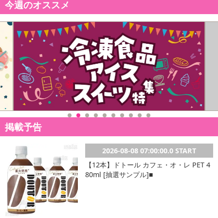
今週のオススメ
掲載予告
2026-08-08 07:00:00.0 START
【お椀で食べるご当地カップヌードル 沖縄土産タコライス味】
【12本】ドトール カフェ・オ・レ PET 4
80ml [抽選サンプル]■