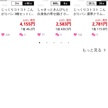
Previous
Next
じっくりコトコト こん
しゃきっときんぴらと
じっくりコトコト こん
がりパン 3種セット ( 濃
白身魚の寄せ揚げ 小口
がりパン 濃厚クラムポ
厚コーンポタージュ /
包装 600g
タージュ カップ 25.3g
お試し費用
お試し費用
お試し費用
濃厚か...
4,155円
2,583円
2,781円
1食 46.2円
1袋 430.5円
1食 115.9円
226
3
77
5
142
5
本商品は沖縄・離島へのお届けはできませんので、ご了承くださ
い。
1
2
3
4
5
もっと見る
お湯を注ぐだけで簡単に食べられる"お椀サイズ"。
小腹がすいたときに便利な少量サイズの4食パック。
味噌汁(みそ汁)・スープの代わりに食べられる具付きインスタントラ
ーメン。
個包装されているので、ご家族や友人へのプチギフトにも最適。
即席麺(即席めん)袋ラーメンは買いだめがおすすめ。
カップ麺(カップめん)と一緒にストックしておくと便利！
旅行・トラベル、防災備蓄、非常食、巣ごもり消費、ストック、お
手軽昼食、間食、おやつ、夜食などにあると便利。