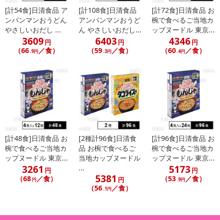
[計54食]日清食品 ア
[計108食]日清食品
[計72食]日清食品 お
ンパンマンおうどん
アンパンマンおうど
椀で食べるご当地カ
【お椀で食べるご当地カップヌードル 関西土産たこ焼き味】
やさしいおだし ...
ん やさしいおだし...
ップヌードル 東京...
3609
6403
4346
円
円
円
（66
／食）
（59
／食）
（60
／食）
.9円
.3円
.4円
[計48食]日清食品 お
[2種計96食]日清食
[計96食]日清食品 お
椀で食べるご当地カ
品 お椀で食べるご
椀で食べるご当地カ
ップヌードル 東京...
当地カップヌードル
ップヌードル 東京...
3261
5173
...
円
円
5381
（68
／食）
（53
／食）
円
円
.9円
（56
／食）
.1円
【お椀で食べるご当地カップヌードル 北海道土産焼もろこし味】