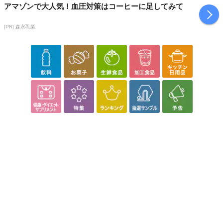
【お支払いについて】
アマゾンで大人気！血圧対策はコーヒーに足してみて
※送料はお試し費用に含まれております。
※お支払い方法は、電話料金合算払い、クレジットカード、dポイン
[PR] 森永乳業
トの利用となります。
【発送・お届け・商品について】
※お申込み頂きました商品の同梱、お届けの日時指定はいたしかね
ます。
※会員様のご都合でお受取りいただけない場合、商品の再発送や返
金はいたしかねます。
また、お届け日時のご指定は、お受けできません。宅配業者からの
不在票にてご対応ください。
※発送予定日は前後する場合がございます。また商品によって発送
日が異なります。
※dショッピングサンプル百貨店よりお届けする商品は、ご利用いた
だいた後のご感想をいただくことを目的としており、転売等は固く
禁じます。
転売等、目的以外での利用が確認された場合は、サービス利用を停
止させていただきます。