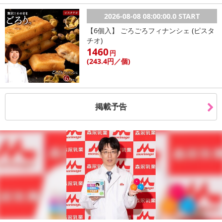
2026-08-08 08:00:00.0 START
注意事項
【6個入】 ごろごろフィナンシェ (ピスタ
チオ)
お申込みの際は 「商品情報」に記載されている「注意事項」を
1460
円
必ずご確認ください。
(243
.4円
／個)
【キャンセルについて】
※お申込み後のキャンセルはお受けできません。
記載されている内容を必ずご確認いただき、お届けする商品セット
掲載予告
にご納得いただきましたうえでお申し込みください。
※パッケージ変更や商品リニューアル(成分など含む)等により、参考
の掲載画像や画像内のバーコードなど、お届け商品と多少異なる場
合がございます。
また、[新たな加工食品の原料原産地表示制度]の経過措置期間の終
了により、商品詳細内に記載の原産国・原材料の表記が旧表記の場
合がございます。
あらかじめご了承いただいた上でお申込みください。なお、本理由
によるお申込み後のキャンセル・返品交換は対応いたしかねます。