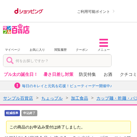
ご利用可能ポイント
マイページ
お気に入り
閲覧履歴
クーポン
メニュー
プル太の誕生日！
暑さ日差し対策
防災特集
お酒
クチコミ
毎日のキレイと元気を応援！ビューティーデー開催中♪
サンプル百貨店
ちょっプル
加工食品
カップ麺・乾麺・パ
軽減税率
申込終了
この商品のお申込み受付は終了しました。