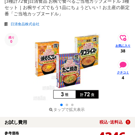
[3種計72食]日清食品 お椀で食べるご当地カップヌードル 3種
セット | お椀サイズでもう1品にちょうどいい！お土産の新定
番「ご当地カップヌードル」
日清食品株式会社
残り
0
38
4
タップで拡大表示
お試し費用
税込･送料込
参考価格