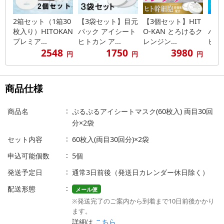
2箱セット（1箱30
【3袋セット】目元
【3個セット】HIT
【5
枚入り）HITOKAN
パック アイシート
O-KAN とろけるク
パッ
プレミア...
ヒトカン ア...
レンジン...
ヒトカ
2548
1750
3980
円
円
円
商品仕様
商品名
ぷるぷるアイシートマスク(60枚入) 両目30回
分×2袋
セット内容
60枚入(両目30回分)×2袋
申込可能個数
5個
発送予定日
通常3日前後（発送日カレンダー休日除く）
配送形態
メール便
※発送完了のご案内から到着まで10日前後かかり
ます。
詳細は
こちら