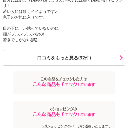
リ！
若い人には凄くイイようです♪
息子のお気に入りです。
目の下にしか貼っていないのに
顔がプルンプルンなの!
驚きでしかない(笑)
見た目年齢でお悩みの方、目元集中ケアに特化にしたアイマス
ク！！
口コミをもっと見る(32件)
話題の成分プロテオグリカン(保湿成分)に3種類のコラーゲン(保湿成
分)を配合したアイマスク。大きめシートが涙袋からこめかみまでを
すっぽりカバーしてくれるので、目元がふっくらプルプルに！！
・セット内容：60枚入(両目30回分)×2袋
・原産国（最終加工地）：日本
・原材料/材質/素材：水、グリセリン、DPG、エタノール、BG、ゴ
ボウ根エキス、レモン果実エキス、オランダガラシ葉/ 茎エキス、
セージ葉エキス、サボンソウ葉エキス、アセチルヘキサペプチド-
※dショッピングのページに遷移いたします。
8、水溶性コラーゲン、加水分解コラーゲン、サクシニルアテロコラ