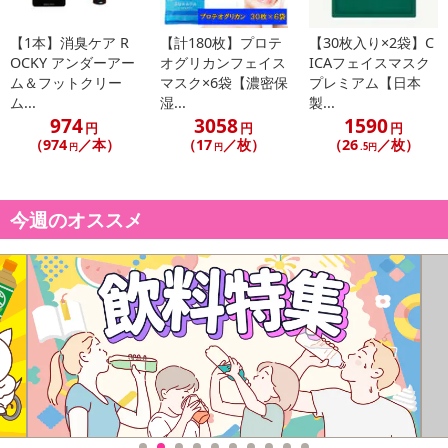
【1本】消臭ケア R
【計180枚】プロテ
【30枚入り×2袋】C
OCKY アンダーアー
オグリカンフェイス
ICAフェイスマスク
ム＆フットクリー
マスク×6袋【濃密保
プレミアム【日本
ム...
湿...
製...
974
3058
1590
円
円
円
（974
／本）
（17
／枚）
（26
／枚）
円
円
.5円
今週のオススメ