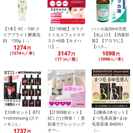
■
その他共通および商品カテゴリー別注意事項（※必ずご確認くだ
さい）
【1本】VC－100 ク
【計180枚】ガラク
ハッカ油30ml天然
こちらの情報は
2026-07-09 14:13:35.0
での情報となります。
リアブライト酵素洗
トミセスフェイスマ
【虫よけ】【消臭対
顔 150g | ...
スク×6袋【キメハ
策】【アロマに】
1274
リ】...
【バス...
円
3147
1098
（1274
／本）
円
円
円
（17
／枚）
（1098
／本）
.5円
円
【10本セット】BT2
【計300枚セット】
【2種各2本セット】
1×stimmung (ステ
拭くだけ簡単！！美
まつ毛美容液+まゆ
ィモン) ...
容液でクレンジング
毛美容液 BAERU
1737
オー...
（...
円