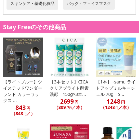
禁じます。
スキンケア・基礎化粧品
パック・フェイスマスク
転売等、目的以外での利用が確認された場合は、サービス利用を停
止させていただきます。
Stay Freeのその他商品
【配送伝票番号について】
※こちらの商品については商品の発送完了後、
配送伝票番号がマイページに表示されない場合もございます。予
めご了承ください。
発送日カレンダー
【ライトブルー】ツ
【3本セット】CICA
【1本】i-samu ライ
イステッドワンダー
クリアブライト酵素
トアップミルキージ
ランド カラーワッ
洗顔 150g×3本...
ェル 70g S...
2699
1248
クス ...
円
円
843
（899
／本）
（1248
／本）
円
.7円
円
（843
／）
円
休業日