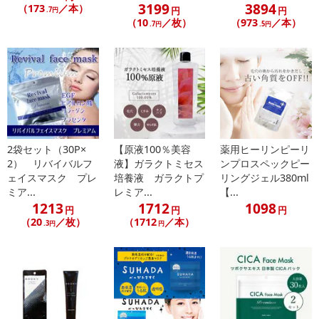
3199
3894
（173
／本）
円
円
.7円
（10
／枚）
（973
／本）
.7円
.5円
2袋セット（30P×
【原液100％美容
薬用ヒーリンピーリ
2） リバイバルフ
液】ガラクトミセス
ンプロスペックピー
ェイスマスク プレ
培養液 ガラクトプ
リングジェル380ml
ミア...
レミア...
【...
1213
1712
1098
円
円
円
（20
／枚）
（1712
／本）
.3円
円