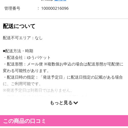
管理番号
100000216096
配送について
配送不可エリア：なし
■配送方法・時期
・配送会社：ゆうパケット
・配送形態：メール便 ※複数個お申込の場合は配送形態が宅配便に
変わる可能性があります。
・配送日時の指定：「発送予定日」に配送日指定の記載がある場合
に、ご利用可能です。
※発送予定日は到着日ではありません。
・商品は「株式会社Stay Free」より出荷します。
もっと見る
商品詳細
この商品の口コミ