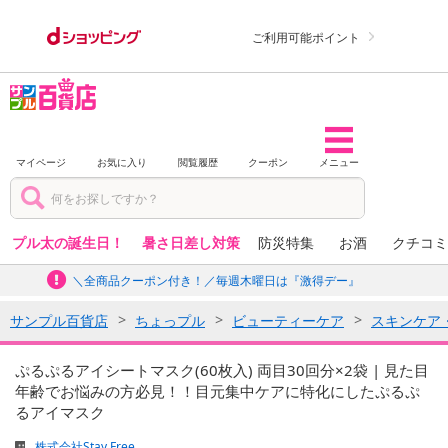
ご利用可能ポイント
マイページ
お気に入り
閲覧履歴
クーポン
メニュー
プル太の誕生日！
暑さ日差し対策
防災特集
お酒
クチコミ
＼全商品クーポン付き！／毎週木曜日は『激得デー』
サンプル百貨店
ちょっプル
ビューティーケア
スキンケア
ぷるぷるアイシートマスク(60枚入) 両目30回分×2袋 | 見た目
年齢でお悩みの方必見！！目元集中ケアに特化にしたぷるぷ
るアイマスク
株式会社Stay Free