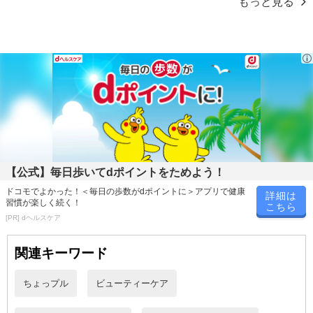
もっと見る
合がございます。
あらかじめご了承いただいた上でお申込みください。なお、本理由
によるお申込み後のキャンセル・返品交換は対応いたしかねます。
【お支払いについて】
※お支払い方法は、電話料金合算払い、クレジットカード払い、dポ
イントがご利用いただけます。
【発送・お届け・商品について】
※お申込み頂きました商品の同梱、お届けの日時指定はいたしかね
ます。
【公式】毎日歩いてdポイントをためよう！
※お客様のご都合でお受取りいただけない場合、商品の再発送や返
ドコモでよかった！＜毎日の歩数がdポイントに＞アプリで健康
詳細は
金はいたしかねます。
習慣が楽しく続く！
こちら
また、お届け日時のご指定は、お受けできません。宅配業者からの
[PR] dヘルスケア
不在票にてご対応ください。
関連キーワード
※発送予定日は前後する場合がございます。また商品によって発送
日が異なります。
ちょっプル
ビューティーケア
※dショッピングサンプル百貨店よりお届けする商品は、ご利用いた
だいた後のご感想をいただくことを目的としており、転売等は固く