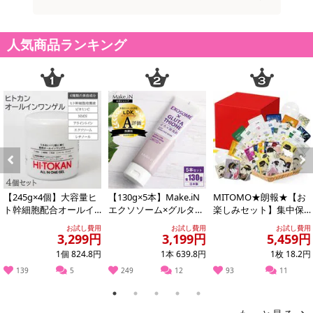
ーゲン、水溶性プロテオグリカン、グルコシルセラミド、a-グルカ
ン、アルギン酸Na、キサンタンガム、ポリソルベート80、フェノキ
人気商品ランキング
シエタノール、メチルパラベン
注意事項
【賞味・消費期限のある商品について】
商品到着時点でのお日持ち期間は、配送日数などにより異なります
のでご了承ください。
Previous
Next
【キャンセルについて】
※お申込み後のキャンセルはお受けできません。
【245g×4個】大容量ヒ
【130g×5本】Make.iN
MITOMO★朗報★【お
ト幹細胞配合オールイ
エクソソーム×グルタチ
楽しみセット】集中保
記載されている内容を必ずご確認いただき、お届けする商品セット
ンワンゲル
オン どろ×泡洗顔
湿マスクパック100枚増
にご納得いただきましたうえでお申し込みください。
お試し費用
お試し費用
お試し費用
量の300枚...
3,299円
3,199円
5,459円
※パッケージ変更や商品リニューアル（成分など含む）等により、
1個 824.8円
1本 639.8円
1枚 18.2円
参考の掲載画像や画像内のバーコードなど、お届け商品と多少異な
139
5
249
12
93
11
る場合がございます。
また、[新たな加工食品の原料原産地表示制度]の経過措置期間の終
1
2
3
4
5
了により、商品詳細内に記載の原産国・原材料の表記が旧表記の場