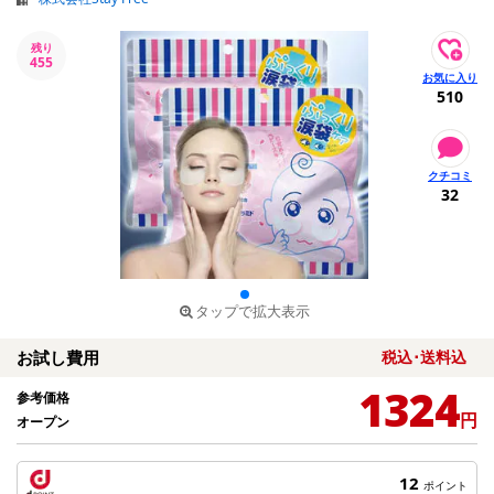
残り
455
510
32
タップで拡大表示
お試し費用
税込･送料込
1324
参考価格
円
オープン
12
ポイント