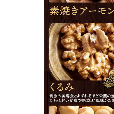
【2個】 ごろごろナ
【1kg(500g×2)】無
ッツナッツブラウニ
塩素焼き殻付きピス
ー | ナッ...
タチ...
3300
3890
円
円
【2kg】無添加・無
【500g】無添加・無
塩 クルミ(くるみ) |
塩 クルミ(くるみ) |
大自...
大...
4213
1255
円
円