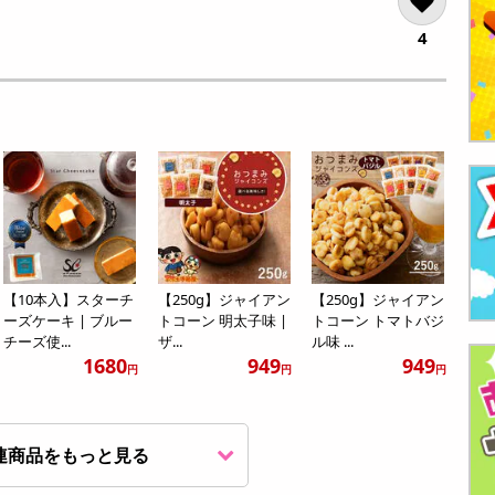
4
【10本入】スターチ
【250g】ジャイアン
【250g】ジャイアン
ーズケーキ | ブルー
トコーン 明太子味 |
トコーン トマトバジ
チーズ使...
ザ...
ル味 ...
1680
949
949
円
円
円
連商品をもっと見る