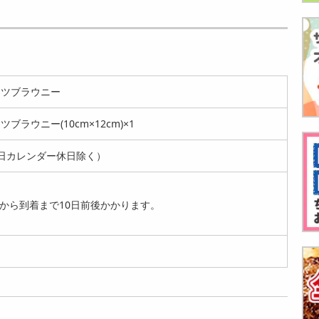
【250g】ジャイアン
【250g】ジャイアン
【250g】ジャイアン
トコーン カレー味 |
トコーン 塩コショウ
トコーン 幸せ味 | 幸
ザ...
味 |...
せ味...
949
949
949
円
円
円
ッツブラウニー
ラウニー(10cm×12cm)×1
日カレンダー休日除く）
【250g】ジャイアン
【250g】ジャイアン
【250g】ジャイアン
から到着まで10日前後かかります。
トコーン カレータッ
トコーン 麻辣味 | ガ
トコーン 電気クラゲ
カルビ ...
リガ...
（青山椒...
949
949
949
円
円
円