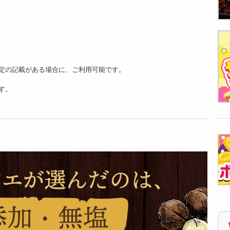
【12個入】★新改良
【270g×2】レインボ
【4匹入】クロワッ
★ごろごろフィナン
ークッキー詰め合わ
サンたい焼き(五色
シェ ( ア...
せ 2個...
豆) | 高温...
2494
5217
2247
円
円
円
定の記載がある場合に、ご利用可能です。
す。
【4匹入】クロワッ
【4匹入】クロワッ
【9個入】太陽のマ
サンたい焼き(極上つ
サンたい焼き(プロテ
ドレーヌ セット | 素
ぶ餡) | ...
イン餡） |...
材にこだ...
2247
2247
2833
円
円
円