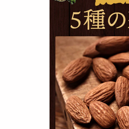
【200g】恋するベリ
【計400g(200g×2)】
ーミックスナッツ |
恋するベリーミック
豊富な...
ス...
1530
2999
円
円
【12個入】 ごろごろ
【12個入】 ごろごろ
フィナンシェ (いち
フィナンシェ (アプ
じく) ...
リコット...
2493
2494
円
円