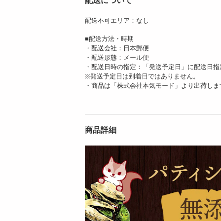
配送について
配送不可エリア：なし
【12個入】★新改良
【12個入】★新改良
★ごろごろフィナン
★ごろごろフィナン
■配送方法・時期
シェ ( ク...
シェ ( ベ...
・配送会社：日本郵便
2494
2494
・配送形態：メール便
円
円
・配送日時の指定：「発送予定日」に配送日指
※発送予定日は到着日ではありません。
・商品は「株式会社本気モード」より出荷しま
商品詳細
【4匹入】クロワッ
【4匹入】クロワッ
サンたい焼き(極上ウ
サンたい焼き(極上こ
フクリーム)...
し餡) | ...
2247
2247
円
円