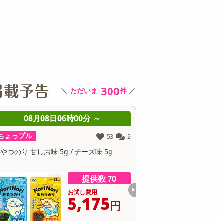
その他 キッチン・日用品
その他 ファッション
サ
300
＼
／
ただいま
件
08月08日06時00分 ～
08月08日06時
ちょっプル
ちょっプル
90
3
やつのり 甘しお味 5g / チーズ味 5g
おやつのり 甘しお味 5g / 
提供数 40
お試し費用
お
3,512
4
円