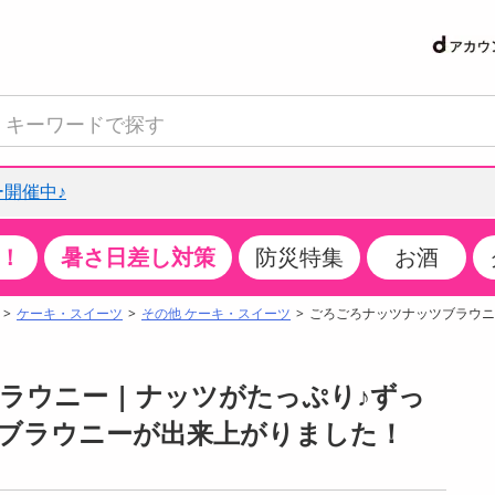
開催中♪
！
暑さ日差し対策
防災特集
お酒
て見る
特設コーナー
食品・調味料
生鮮食品
お菓子
アイス・スイーツ
飲料
お酒
洗剤
キッチン・日用品
健康・ダイエット
医薬品・医薬部外
インテリア・家具
ファッション
家電
ベビー・キッズ・
ペット用品
加工食品
ヘアケア・ボディ
ビューティーケア
特集一覧
ケーキ・スイーツ
その他 ケーキ・スイーツ
ごろごろナッツナッツブラウニ
クチコミで選ばれた人気商品
米・雑穀
肉・肉加工品
スナック菓子
アイスクリーム・シャーベット
水・ミネラルウォーター・炭酸水
ビール・発泡酒・新ジャンル
キッチン・台所用洗剤
掃除用具
健康食品・飲料
第二類医薬品
収納用品
トップス
生活家電
ベビーおむつ・トイレ用品
犬用品
カップ麺・乾麺・パスタ
ヘアケア・スタイリング
スキンケア・基礎化粧品
パン・シリアル・コーンフレーク
魚介類・シーフード・水産加工品
クッキー・クラッカー
ケーキ・スイーツ
お茶・紅茶（ソフトドリンク）
ワイン
洗濯用洗剤・柔軟剤・漂白剤
洗濯用品
ダイエット
指定第二類医薬品
寝具・布団
ボトムス
キッチン家電
授乳グッズ
猫用品
インスタント・レトルト・冷凍食品・惣菜
ボディケア
ベースメイク・メイクアップ・ネイル
ウニー | ナッツがたっぷり♪ずっ
サンプリング
チーズ・ヨーグルト・乳製品・卵
フルーツ・果物・果物加工品
キャンディ・ガム・タブレット
お菓子・スイーツギフト
コーヒー（ソフトドリンク）
日本酒・焼酎
バス・お風呂用洗剤
トイレ・バス用品
サプリメント
第三類医薬品
マット・カーペット・クッション
シューズ
冷房・暖房器具・空調
食事グッズ
その他 ペット用品
ナチュラル・オーガニックコスメ
ブラウニーが出来上がりました！
抽選サンプル
調味料・ドレッシング・油
野菜・きのこ
せんべい・米菓
果実・野菜・清涼・乳飲料
洋酒・リキュール
トイレ用洗剤
タオル
美容サプリメント・ドリンク
医薬部外品
テーブル・デスク・カウンター
バッグ
美容・健康家電
ベビー用品・雑貨
香水・アロマ