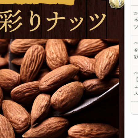
2
【800g(200g×4)】恋
【12個入】 ごろごろ
【12個入】 ごろごろ
するベリーミックス
フィナンシェ (ヘー
フィナンシェ (ピス
ナ...
ゼルナッ...
タチオ)...
5424
2494
2494
円
円
円
2
2
ェ
【6個入】 ごろごろ
【6個入】 ごろごろ
【6個入】 ごろごろ
フィナンシェ (アプ
フィナンシェ (ヘー
フィナンシェ (ピス
リコット)...
ゼルナッツ...
タチオ) ...
1417
1417
1460
円
円
円