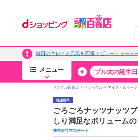
毎日のキレイと元気を応援！ビューティーデー
メニュー
ちょっプルカテゴリ
キッチン・日用品
食品
プル太の誕生日
すべ
食品・調味料
サンプル百貨店
ちょっプル
アイス・スイーツ
生鮮食品
軽減税率
加工食品
ごろごろナッツナッツブラ
お菓子
しり満足なボリュームの
アイス・スイーツ
株式会社本気モード
飲料