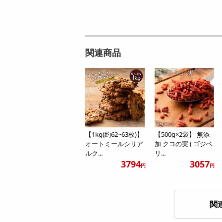
関連商品
【1kg(約62~63枚)】
【500g×2袋】 無添
オートミールシリア
加 クコの実 ( ゴジベ
ルク...
リ...
3794
3057
円
円
関