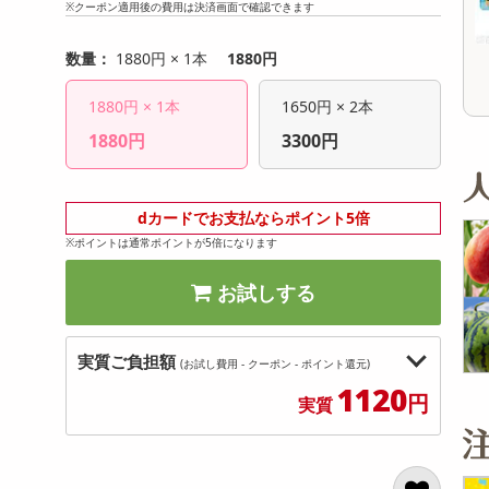
※クーポン適用後の費用は決済画面で確認できます
6,480
17,280
参考価格
参考価格
円
円
101
64
1本あたり
1個あたり
.7
円
円
数量：
1880円 × 1本
1880円
1880円 × 1本
1650円 × 2本
1880円
3300円
dカードでお支払ならポイント5倍
※ポイントは通常ポイントが5倍になります
お試しする
実質ご負担額
(お試し費用 - クーポン - ポイント還元)
1120
円
実質