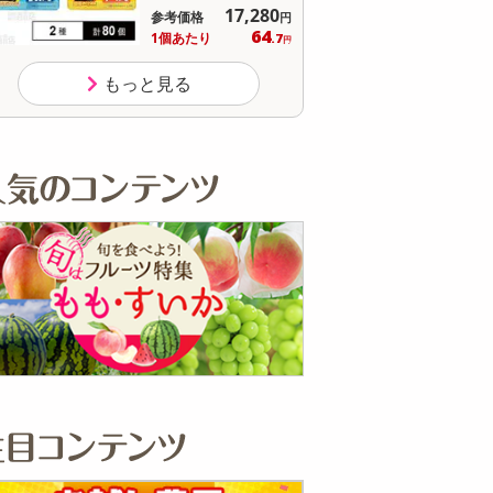
10,368
参考価格
参
円
73
1個あたり
1
.2
円
もっと見る