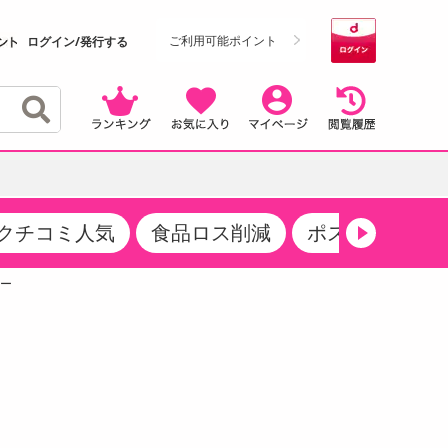
ご利用可能ポイント
ログイン/発行する
クチコミ人気
食品ロス削減
ポストにお届け
クーポン
・サプリメント
品
・収納・寝具
マタニティ
ケア
商品限定クーポン
ー
食品ギフト
おつまみ
ココア・チョコレート飲料
その他 アルコール飲料
弁当箱・水筒・弁当グッズ
下着・ルームウェア
その他 食品
製菓・製パン材料
飲料ギフト
生活雑貨
メンズ
その他 お菓子・スイーツ
その他 飲料
スポーツ・アウトドア用品
ベビー・キッズ
介護用品
レッグウェア