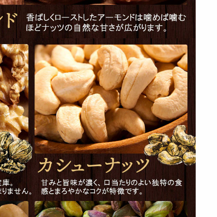
【500g】無塩素焼き
【500g】素焼きカシ
【700g】ドライクラ
殻付きピスタチオ |
ューナッツ | 香り、
ンベリー
お酒や...
コクと...
3030
円
2105
1800
円
円
【20本入(10本×2セ
【700g】 バリスタ
【700g】満足ミック
ット)】スターチーズ
ミックスナッツ／愛
スナッツ 無添加無塩
ケーキ...
すべき3種...
で安心安...
2195
1870
1912
円
円
円