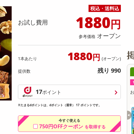
缶詰・瓶詰・ジャム・はちみつ
ミールキット
チョコレート
トクホ
果実酒・梅酒
住居用洗剤
日用品
スポーツサプリメント・ドリンク
チェア・ソファ
財布・小物
パソコン・プリンター・パソコン周辺機器
家具・寝具
税込・送料込
料理の素
ナッツ・ドライフルーツ
栄養ドリンク・エナジードリンク
チューハイ・カクテル
洗剤ギフト
ヘルスケア・衛生用品
健康グッズ
インテリア雑貨
時計
記録メディア・メモリーカード
マタニティ
1880
円
乾物・海苔・粉物
ゼリー・プリン
お茶・紅茶（茶葉）
ノンアルコール飲料
その他 洗剤
キッチン雑貨・食器・消耗品
アウトドア・イベント用品・DIY・工具
アクセサリー
その他 ベビー・キッズ・マタニティ
スマートフォン・携帯電話・タブレットアクセ
お試し費用
リー
カレー・シチュー
和菓子
コーヒー(豆・インスタント）
ビール・ワイン・お酒ギフト
調理器具・鍋・包丁
その他 インテリア・家具
ファッション雑貨
電池
オープン
参考価格
電球・蛍光灯・照明
AV機器
1880
円
1本あたり
(オープン)
その他 家電
残り 990
提供数
06時00分 ～
08月08日06時00分 ～
ちょっプル
35
2
53
2
17
ポイント
TINUM WHITE Cafe a
おやつのり 甘しお味 5g / チーズ味 5g
お
※たまるdポイントは、dポイント（通常） 17 ポイントです。
提供数 363
提供数 70
お試し費用
お試し費用
2,422
5,175
今すぐ使える
円
円
750円OFFクーポン
を取得する