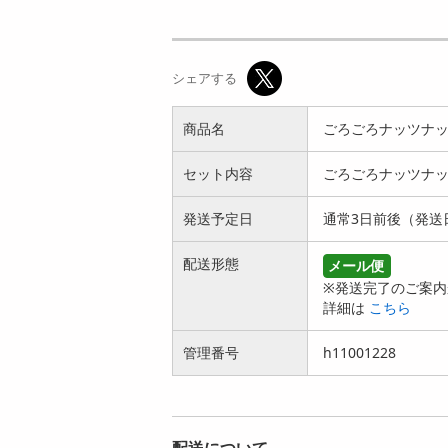
【250g】ジャイアン
【250g】ジャイアン
トコーン チーズ明太
トコーン チーズ味 |
シェアする
味 |...
ザ...
949
949
円
円
商品名
ごろごろナッツナ
セット内容
ごろごろナッツナッツブ
発送予定日
通常3日前後（発送
配送形態
メール便
【250g】ジャイアン
【250g】ジャイアン
※発送完了のご案内
トコーン マヨサキマ
トコーン コンソメア
詳細は
こちら
ヨ | ...
タック ...
949
949
円
円
管理番号
h11001228