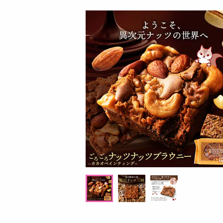
お酒
洗剤
キッチン・日用品
ヘアケア・ボディケア
ビューティーケア
健康・ダイエット・サプリメント
医薬品・医薬部外品
インテリア・家具・収納・寝具
08月08日06時00分 ～
08月08日
ファッション
ちょっプル
ちょっプル
61
585
19
家電
TULLY’S COFFEE PLATINUM WHITE Cafe a
TULLY’S COFFEE PLA
ベビー・キッズ・マタニティ
u Lait PET 500ml
u Lait PET 500ml
ペット用品
提供数 862
資格・学習
お試し費用
3,727
円
掲載予告