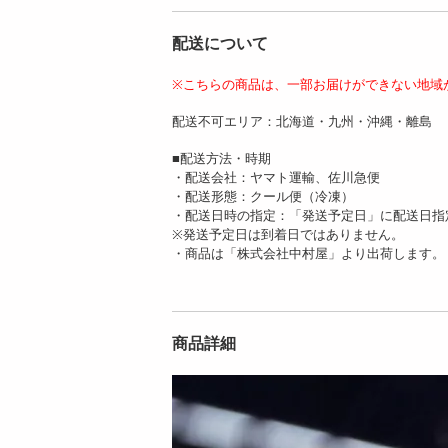
配送について
※こちらの商品は、一部お届けができない地域
【1kg(100g×10パッ
【250g】国産黒毛和
配送不可エリア：北海道・九州・沖縄・離島
ク)】国産牛 鬼辛ホ
牛 信州プレミアム牛
ル...
肉 リブ...
■配送方法・時期
6226
6166
・配送会社：ヤマト運輸、佐川急便
円
円
・配送形態：クール便（冷凍）
・配送日時の指定：「発送予定日」に配送日指
※発送予定日は到着日ではありません。
・商品は「株式会社中村屋」より出荷します。
商品詳細