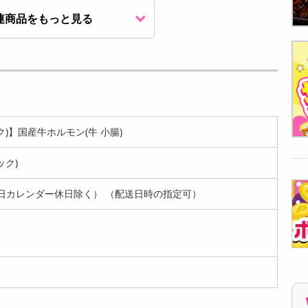
連商品をもっと見る
【1kg(100g×10パッ
【1kg(500g×2パッ
【600g】コリコリ6
ク)】国産 トントロ
ク)】国産牛ミックス
盛り(ヨメナカセ、ウ
(...
ホル...
ルテ、豚...
5940
5940
4320
円
円
円
パック)】国産牛ホルモン(牛 小腸)
ック)
日カレンダー休日除く） （配送日時の指定可）
【1kg(100g×10パッ
【1kg(100g×10パッ
【1kg(100g×10パッ
ク)】国産牛 ピリ辛
ク)】国産 コブクロ
ク)】国産牛 ピリ辛
...
(...
ミ...
8527
5510
6100
円
円
円