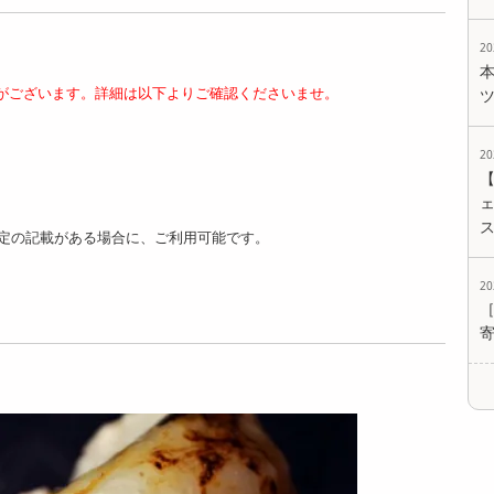
2
がございます。詳細は以下よりご確認くださいませ。
【1kg(100g×10パッ
【1kg(100g×10パッ
【1kg(100g×10パッ
ク)】国産牛 ウルテ
ク)】国産牛 ピリ辛
ク)】国産牛 スジ (...
2
(...
ウ...
7690
円
7214
6992
円
円
ェ
定の記載がある場合に、ご利用可能です。
2