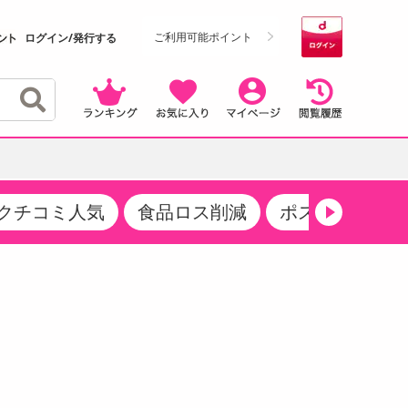
ご利用可能ポイント
ログイン/発行する
クチコミ人気
食品ロス削減
ポストにお届け
クーポン
・サプリメント
品
・収納・寝具
マタニティ
ケア
商品限定クーポン
食品ギフト
おつまみ
ココア・チョコレート飲料
その他 アルコール飲料
弁当箱・水筒・弁当グッズ
下着・ルームウェア
その他 食品
製菓・製パン材料
飲料ギフト
生活雑貨
メンズ
その他 お菓子・スイーツ
その他 飲料
スポーツ・アウトドア用品
ベビー・キッズ
介護用品
レッグウェア