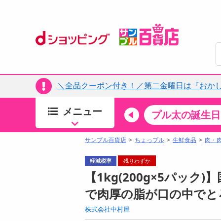
＼全品クーポン付き！／第二金曜日は『おか
メニュー
ちょっプルカテゴリ
キッチン・日用品
食品
プル太の誕生日
すべ
食品・調味料
サンプル百貨店
ちょっプル
生鮮食品
肉・
生鮮食品
軽減税率
残りわずか
加工食品
【1kg(200g×5パック)
お菓子
で肉厚の脂が口の中でと
アイス・スイーツ
株式会社中村屋
飲料