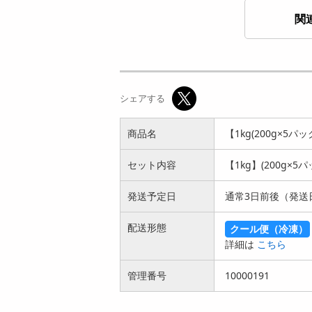
関
【1kg(250g×4パッ
【300g】国産牛ホル
ク)】骨付きカルビ
モン(牛 小腸) | ぷり
シェアする
(牛 ...
ぷ...
7560
1862
円
円
商品名
【1kg(200g×5
セット内容
【1kg】(200g×5パ
発送予定日
通常3日前後（発送
配送形態
クール便（冷凍）
【600g】ホルモン6
【1kg(100g×10パッ
詳細は
こちら
盛り(ホルモン 大腸
ク)】国産牛 大腸
ハチノ...
(シ...
管理番号
4410
10000191
8527
円
円