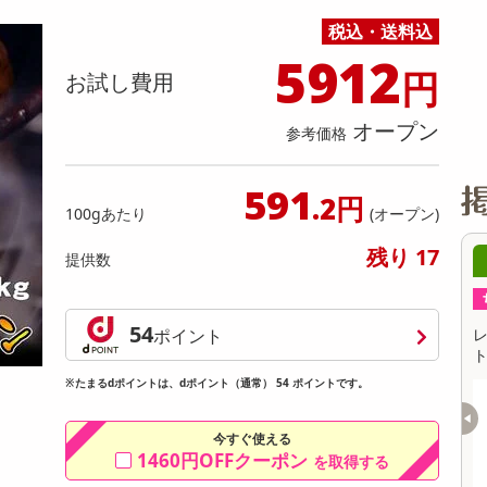
缶詰・瓶詰・ジャム・はちみつ
ミールキット
チョコレート
トクホ
果実酒・梅酒
住居用洗剤
日用品
スポーツサプリメント・ドリンク
チェア・ソファ
財布・小物
パソコン・プリンター・パソコン周辺機器
家具・寝具
税込・送料込
料理の素
ナッツ・ドライフルーツ
栄養ドリンク・エナジードリンク
チューハイ・カクテル
洗剤ギフト
ヘルスケア・衛生用品
健康グッズ
インテリア雑貨
時計
記録メディア・メモリーカード
マタニティ
5912
円
乾物・海苔・粉物
ゼリー・プリン
お茶・紅茶（茶葉）
ノンアルコール飲料
その他 洗剤
キッチン雑貨・食器・消耗品
アウトドア・イベント用品・DIY・工具
アクセサリー
その他 ベビー・キッズ・マタニティ
スマートフォン・携帯電話・タブレットアクセ
お試し費用
リー
カレー・シチュー
和菓子
コーヒー(豆・インスタント）
ビール・ワイン・お酒ギフト
調理器具・鍋・包丁
その他 インテリア・家具
ファッション雑貨
電池
オープン
参考価格
電球・蛍光灯・照明
AV機器
591
.2円
100gあたり
(オープン)
その他 家電
残り 17
提供数
4時00分 ～
08月07日14時00分 ～
ちょっプル
1
0
0
0
54
臭SPORTSリフレッシ
レノアクエン酸in超消臭超無臭さわやかシ
ポイント
30ML×12点セッ
トラスの香り【本体 430ML×12点セット】
2
※たまるdポイントは、dポイント（通常） 54 ポイントです。
提供数 1000
提供数 1000
お試し費用
お試し費用
7,649
7,649
今すぐ使える
円
円
1460円OFFクーポン
を取得する