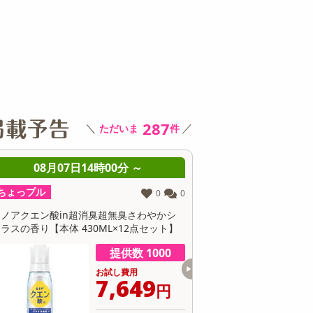
その他 キッチン・日用品
その他 ファッション
サ
287
＼
／
ただいま
件
08月07日14時00分 ～
08月07日14時0
ちょっプル
ちょっプル
1
0
大容量超特盛福袋セット【ぷるもち水餃子7
【ララ★キラシール】ダー
個＋羽根つき餃子50個＋肉焼売30個】
RAKIRA ぷっくり ちゅ
提供数 500
お試し費用
お
4,690
6
円