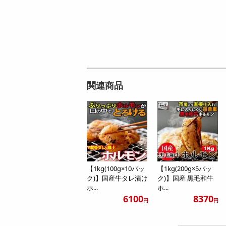
関連商品
【1kg(100g×10パッ
【1kg(200g×5パッ
ク)】国産牛タレ漬け
ク)】国産 黒毛和牛
ホ...
ホ...
6100
8370
円
円