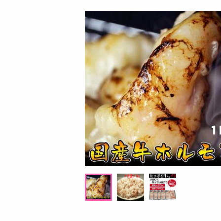
お酒
洗剤
キッチン・日用品
ヘアケア・ボディケア
ビューティーケア
健康・ダイエット・サプリメント
医薬品・医薬部外品
インテリア・家具・収納・寝具
08月07日14時00分 ～
08月07日1
ファッション
ちょっプル
ちょっプル
0
0
0
家電
A
レノアクエン酸in超消臭部屋干しフレッシ
レノアクエン酸in超消
ベビー・キッズ・マタニティ
ュグリーンの香り【本体 430ML×12点セッ
ュリリーの香り【本体 4
ト】
ト】
ペット用品
提供数 1000
資格・学習
お試し費用
7,649
円
掲載予告