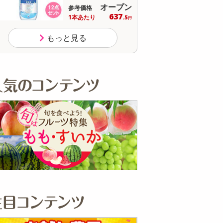
オープン
参考価格
参
30
1個あたり
.9
円
もっと見る