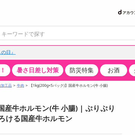
しの日』
！
暑さ日差し対策
防災特集
お酒
て見る
特設コーナー
食品・調味料
生鮮食品
お菓子
アイス・スイーツ
飲料
お酒
洗剤
キッチン・日用品
健康・ダイエット
医薬品・医薬部外
インテリア・家具
ファッション
家電
ベビー・キッズ・
ペット用品
加工食品
ヘアケア・ボディ
ビューティーケア
特集一覧
肉加工品
牛肉
【1kg(200g×5パック)】国産牛ホルモン(牛 小腸)
クチコミで選ばれた人気商品
米・雑穀
肉・肉加工品
スナック菓子
アイスクリーム・シャーベット
水・ミネラルウォーター・炭酸水
ビール・発泡酒・新ジャンル
キッチン・台所用洗剤
掃除用具
健康食品・飲料
第二類医薬品
収納用品
トップス
生活家電
ベビーおむつ・トイレ用品
犬用品
カップ麺・乾麺・パスタ
ヘアケア・スタイリング
スキンケア・基礎化粧品
パン・シリアル・コーンフレーク
魚介類・シーフード・水産加工品
クッキー・クラッカー
ケーキ・スイーツ
お茶・紅茶（ソフトドリンク）
ワイン
洗濯用洗剤・柔軟剤・漂白剤
洗濯用品
ダイエット
指定第二類医薬品
寝具・布団
ボトムス
キッチン家電
授乳グッズ
猫用品
インスタント・レトルト・冷凍食品・惣菜
ボディケア
ベースメイク・メイクアップ・ネイル
】国産牛ホルモン(牛 小腸) | ぷりぷり
サンプリング
チーズ・ヨーグルト・乳製品・卵
フルーツ・果物・果物加工品
キャンディ・ガム・タブレット
お菓子・スイーツギフト
コーヒー（ソフトドリンク）
日本酒・焼酎
バス・お風呂用洗剤
トイレ・バス用品
サプリメント
第三類医薬品
マット・カーペット・クッション
シューズ
冷房・暖房器具・空調
食事グッズ
その他 ペット用品
ナチュラル・オーガニックコスメ
ろける国産牛ホルモン
抽選サンプル
調味料・ドレッシング・油
野菜・きのこ
せんべい・米菓
果実・野菜・清涼・乳飲料
洋酒・リキュール
トイレ用洗剤
タオル
美容サプリメント・ドリンク
医薬部外品
テーブル・デスク・カウンター
バッグ
美容・健康家電
ベビー用品・雑貨
香水・アロマ