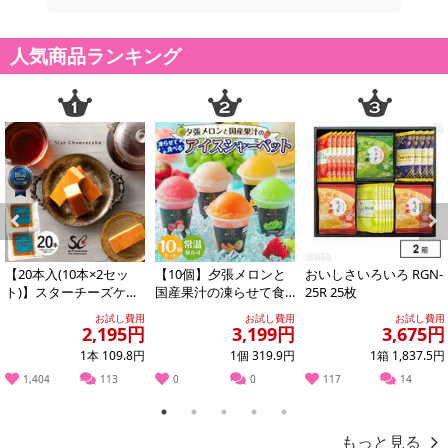
人気商品ランキング
Previous
Next
【20本入(10本×2セッ
【10個】夕張メロンと
おいしさいろいろ RGN-
ト)】スターチーズケー
国産果汁の凍らせて食
25R 25枚
キ
べるアイスシャーベッ
お試し費用
お試し費用
お試し費用
ト（5種×各2個）...
2,195円
3,199円
3,675円
1本 109.8円
1個 319.9円
1箱 1,837.5円
1,404
113
0
0
117
14
1
2
3
4
5
もっと見る