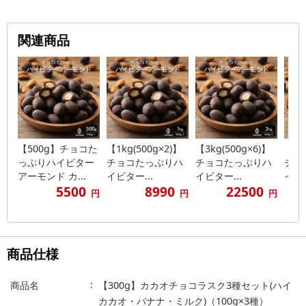
関連商品
【500g】チョコた
【1kg(500g×2)】
【3kg(500g×6)】
【2k
っぷりハイビター
チョコたっぷりハ
チョコたっぷりハ
チョ
アーモンド カ...
イビター...
イビター...
イビタ
5500
8990
22500
円
円
円
商品仕様
商品名
【300g】カカオチョコラスク3種セット(ハイ
カカオ・バナナ・ミルク)（100g×3種）