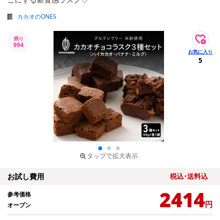
カカオのONES
残り
994
5
タップで拡大表示
お試し費用
税込･送料込
2414
参考価格
円
オープン