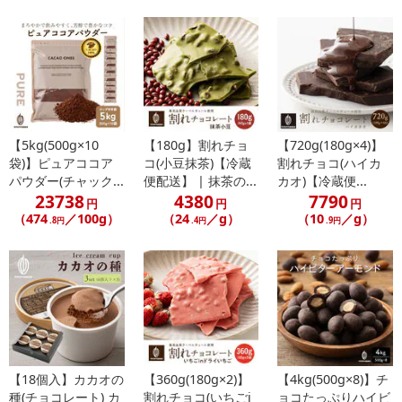
【5kg(500g×10
【180g】割れチョ
【720g(180g×4)】
袋)】ピュアココア
コ(小豆抹茶)【冷蔵
割れチョコ(ハイカ
パウダー(チャック...
便配送】 | 抹茶の...
カオ)【冷蔵便...
23738
4380
7790
円
円
円
（474
／100g）
（24
／g）
（10
／g）
.8円
.4円
.9円
【18個入】カカオの
【360g(180g×2)】
【4kg(500g×8)】チ
種(チョコレート) カ
割れチョコ(いちごi
ョコたっぷりハイビ