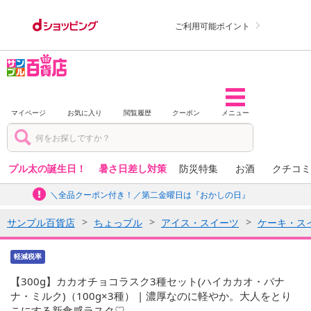
ご利用可能ポイント
マイページ
お気に入り
閲覧履歴
クーポン
メニュー
プル太の誕生日！
暑さ日差し対策
防災特集
お酒
クチコミ
＼全品クーポン付き！／第二金曜日は『おかしの日』
サンプル百貨店
ちょっプル
アイス・スイーツ
ケーキ・ス
軽減税率
【300g】カカオチョコラスク3種セット(ハイカカオ・バナ
ナ・ミルク)（100g×3種） | 濃厚なのに軽やか。大人をとり
こにする新食感ラスク♡