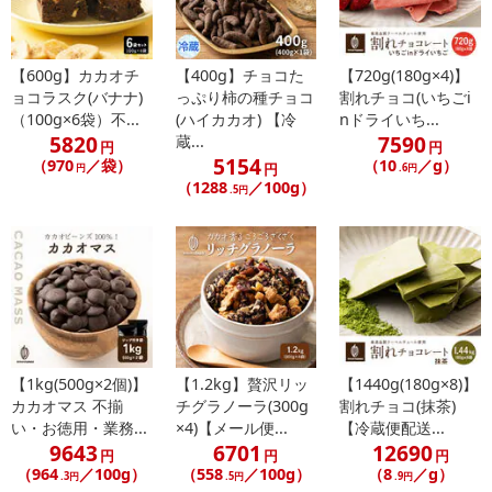
【600g】カカオチ
【400g】チョコた
【720g(180g×4)】
ョコラスク(バナナ)
っぷり柿の種チョコ
割れチョコ(いちごi
（100g×6袋）不...
(ハイカカオ) 【冷
nドライいち...
5820
7590
蔵...
円
円
5154
（970
／袋）
（10
／g）
円
円
.6円
（1288
／100g）
.5円
【1kg(500g×2個)】
【1.2kg】贅沢リッ
【1440g(180g×8)】
カカオマス 不揃
チグラノーラ(300g
割れチョコ(抹茶)
い・お徳用・業務...
×4)【メール便...
【冷蔵便配送...
9643
6701
12690
円
円
円
（964
／100g）
（558
／100g）
（8
／g）
.3円
.5円
.9円