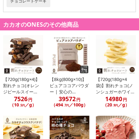
チョコレートケーキ
カカオのONESのその他商品
【720g(180g×4)】
【8kg(800g×10)】
【720g(180g×4
割れチョコ(オレン
ピュアココアパウダ
袋)】割れチョコ(ノ
ジピールスイー...
ー | 安心の...
ンシュガーホワイ...
7526
39572
14980
円
円
円
（10
／g）
（494
／100g）
（20
／g）
.5円
.7円
.9円