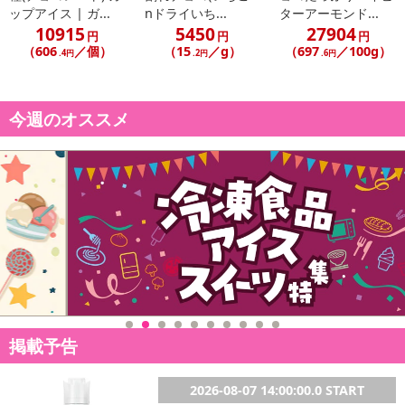
ップアイス | ガ...
nドライいち...
ターアーモンド...
10915
5450
27904
円
円
円
（606
／個）
（15
／g）
（697
／100g）
.4円
.2円
.6円
今週のオススメ
掲載予告
2026-08-07 14:00:00.0 START