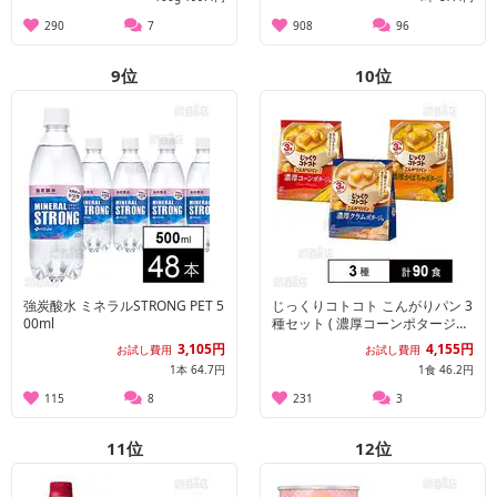
290
7
908
96
9
位
10
位
強炭酸水 ミネラルSTRONG PET 5
じっくりコトコト こんがりパン 3
00ml
種セット ( 濃厚コーンポタージュ
/ 濃厚かぼちゃポタージュ / 濃厚
3,105円
4,155円
お試し費用
お試し費用
クラムポタージュ )
1本 64.7円
1食 46.2円
115
8
231
3
11
位
12
位