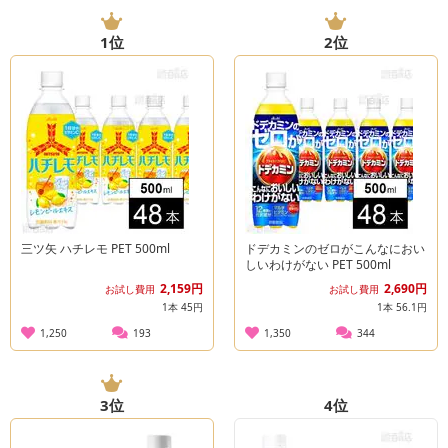
1
位
2
位
三ツ矢 ハチレモ PET 500ml
ドデカミンのゼロがこんなにおい
しいわけがない PET 500ml
2,159円
2,690円
お試し費用
お試し費用
1本 45円
1本 56.1円
1,250
193
1,350
344
3
位
4
位