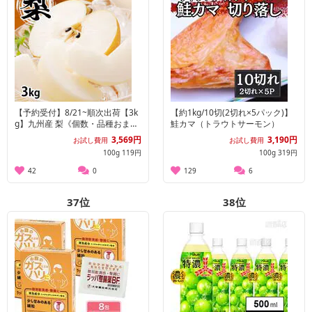
【予約受付】8/21~順次出荷【3k
【約1kg/10切(2切れ×5パック)】
g】九州産 梨《個数・品種おまか
鮭カマ（トラウトサーモン）
せ》(ご家庭用)
3,569円
3,190円
お試し費用
お試し費用
100g 119円
100g 319円
42
0
129
6
37
位
38
位