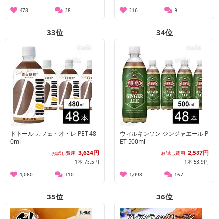
478
38
216
9
33
位
34
位
ドトール カフェ・オ・レ PET 48
ウィルキンソン ジンジャエール P
0ml
ET 500ml
3,624円
2,587円
お試し費用
お試し費用
1本 75.5円
1本 53.9円
1,060
110
1,098
167
35
位
36
位