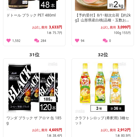
ドトール ブラック PET 480ml
【予約受付】8/1~順次出荷【約2k
g】山形県産白桃(品種・玉数おま
かせ)※ご家庭用
3,633円
3,099円
お試し費用
お試し費用
1本 75.7円
100g 155円
1,592
284
94
0
31
位
32
位
ワンダ ブラック ザ アロマ 缶 185
クラフトシロップ (希釈用) 3種セ
g
ット
4,605円
2,912円
お試し費用
お試し費用
1本 38.4円
1本 80.9円