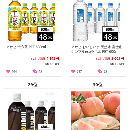
アサヒ 十六茶 PET 630ml
アサヒ おいしい水 天然水 富士山
シンプルecoラベル PET 600ml
4,142円
3,002円
お試し費用
お試し費用
1本 86.3円
1本 62.6円
404
45
387
35
29
位
30
位