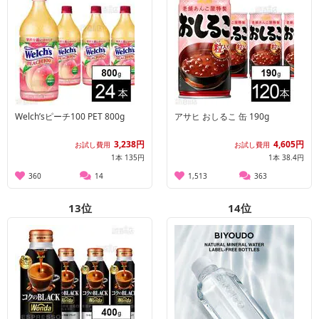
Welch’sピーチ100 PET 800g
アサヒ おしるこ 缶 190g
3,238円
4,605円
お試し費用
お試し費用
1本 135円
1本 38.4円
360
14
1,513
363
13
位
14
位