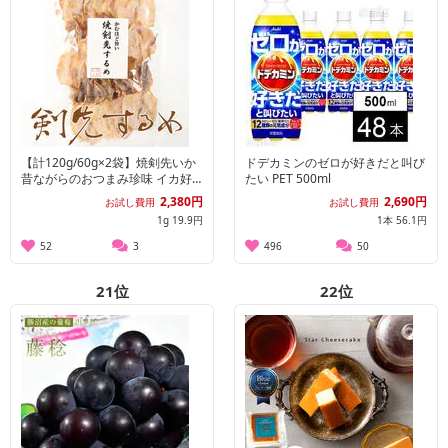
【計120g/60g×2袋】焼剣先いか
ドデカミンのゼロが好きだと叫び
昔ながらのおつまみ珍味 イカ好
たい PET 500ml
きにはたまらない一品♪
2,380円
2,690円
お試し費用
お試し費用
1g 19.9円
1本 56.1円
52
3
496
50
21
位
22
位