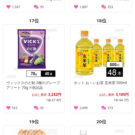
1,507
93
1,807
353
17
位
18
位
ヴィックスのど飴 2種のグレープ
ホット お～いお茶 玄米茶 500ml
アソート 70g ※供試品
3,232円
3,105円
お試し費用
お試し費用
1袋 67.4円
1本 64.7円
553
93
2,699
573
19
位
20
位