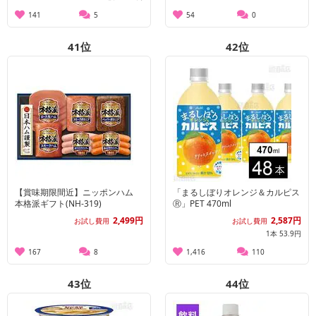
141
5
54
0
41
位
42
位
【賞味期限間近】ニッポンハム
「まるしぼりオレンジ＆カルピス
本格派ギフト(NH-319)
Ⓡ」PET 470ml
2,499円
2,587円
お試し費用
お試し費用
1本 53.9円
167
8
1,416
110
43
位
44
位