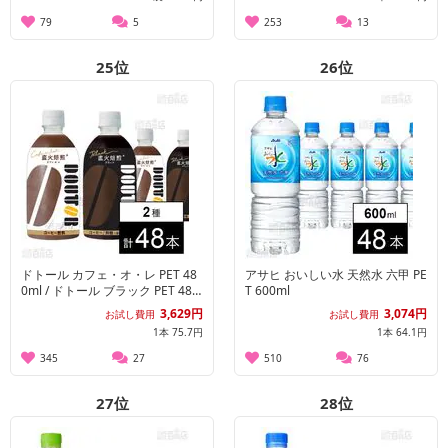
79
5
253
13
25
位
26
位
ドトール カフェ・オ・レ PET 48
アサヒ おいしい水 天然水 六甲 PE
0ml / ドトール ブラック PET 480
T 600ml
ml
3,629円
3,074円
お試し費用
お試し費用
1本 75.7円
1本 64.1円
345
27
510
76
27
位
28
位