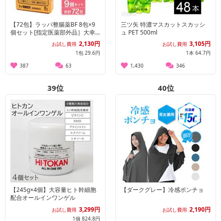
【72包】ラッパ整腸薬BF 8包×9
三ツ矢 特濃マスカットスカッシ
個セット[指定医薬部外品］大幸
ュ PET 500ml
薬品
2,130円
3,105円
お試し費用
お試し費用
1包 29.6円
1本 64.7円
387
63
1,430
346
39
位
40
位
【245g×4個】大容量ヒト幹細胞
【ダークグレー】冷感ポンチョ
配合オールインワンゲル
3,299円
2,190円
お試し費用
お試し費用
1個 824.8円