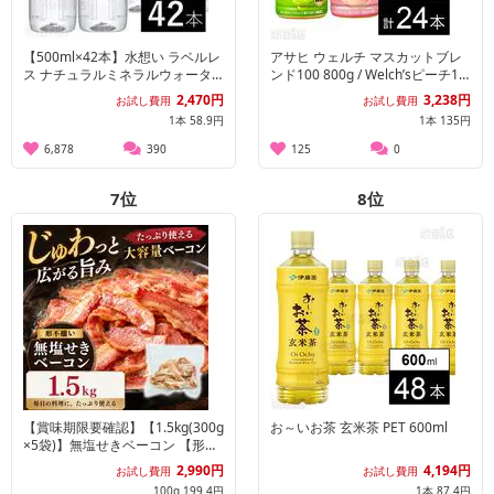
【500ml×42本】水想い ラベルレ
アサヒ ウェルチ マスカットブレ
ス ナチュラルミネラルウォータ
ンド100 800g / Welch’sピーチ10
ー 国産 天然水 軟水
0 800g
2,470円
3,238円
お試し費用
お試し費用
1本 58.9円
1本 135円
6,878
390
125
0
7
位
8
位
【賞味期限要確認】【1.5kg(300g
お～いお茶 玄米茶 PET 600ml
×5袋)】無塩せきベーコン 【形不
揃い】
2,990円
4,194円
お試し費用
お試し費用
100g 199.4円
1本 87.4円