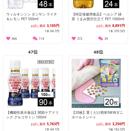
ウィルキンソン タンサン ライチ
【特定保健用食品】ヘルシア 緑
＆レモン PET 500ml
茶 うまみ贅沢仕立て PET 1000ml
3,105円
8,891円
お試し費用
お試し費用
1本 64.7円
1本 370.5円
466
114
372
39
47
位
48
位
【機能性表示食品】関節ケアドリ
【20枚】置くだけ簡単!NEWダニ
ンク グルコサミン 100ml
ホールドシート
5,763円
3,250円
お試し費用
お試し費用
1本 64.1円
1枚 162.5円