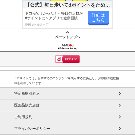
【公式】毎日歩いてdポイントをためよ
う！
ドコモでよかった！＜毎日の歩数が
詳細は
dポイントに＞アプリで健康習慣が
こちら
楽しく続く！
[PR] dヘルスケア
ページトップへ
※本サイトでは、おすすめのコンテンツを表示するにあたり、お客様の履歴情
報を利用しています。
特定商取引表示
医薬品販売店舗
ご利用規約
プライバシーポリシー