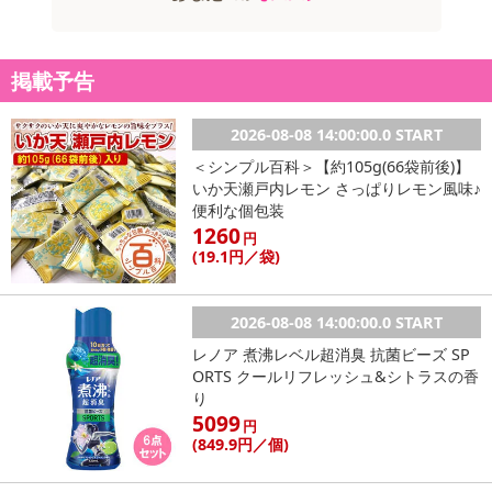
掲載予告
2026-08-08 14:00:00.0 START
＜シンプル百科＞【約105g(66袋前後)】
いか天瀬戸内レモン さっぱりレモン風味♪
便利な個包装
1260
円
(19
.1円
／袋)
2026-08-08 14:00:00.0 START
レノア 煮沸レベル超消臭 抗菌ビーズ SP
ORTS クールリフレッシュ&シトラスの香
り
5099
円
(849
.9円
／個)