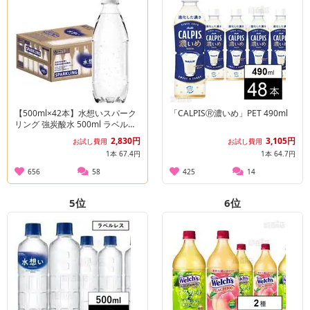
【500ml×42本】水想いスパーク
「CALPISⓇ濃いめ」PET 490ml
リング 強炭酸水 500ml ラベルレ
ス 無糖
2,830円
3,105円
お試し費用
お試し費用
1本 67.4円
1本 64.7円
656
58
425
14
5
位
6
位