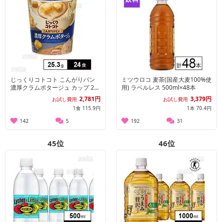
じっくりコトコト こんがりパン
ミツウロコ 麦茶(国産大麦100%使
濃厚クラムポタージュ カップ 25.
用) ラベルレス 500ml×48本
3g
2,781円
3,379円
お試し費用
お試し費用
1食 115.9円
1本 70.4円
142
5
192
31
45
位
46
位