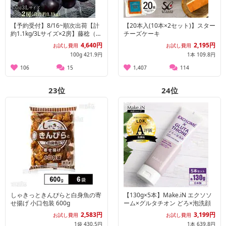
【予約受付】8/16~順次出荷【計
【20本入(10本×2セット)】スター
約1.1kg/3Lサイズ×2房】藤稔（ふ
チーズケーキ
じみのり）山梨県産ぶどう
4,640円
2,195円
お試し費用
お試し費用
100g 421.9円
1本 109.8円
106
15
1,407
114
23
位
24
位
しゃきっときんぴらと白身魚の寄
【130g×5本】Make.iN エクソソ
せ揚げ 小口包装 600g
ーム×グルタチオン どろ×泡洗顔
2,583円
3,199円
お試し費用
お試し費用
1袋 430.5円
1本 639.8円