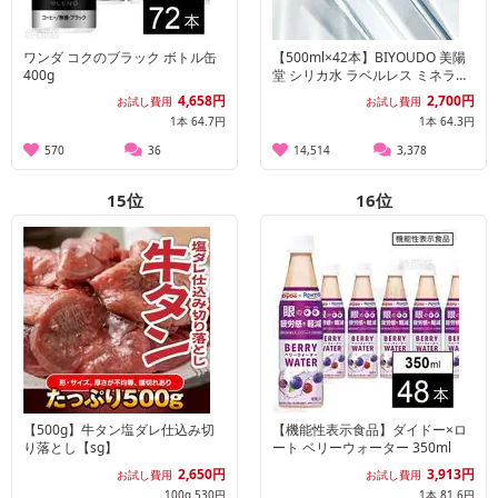
ワンダ コクのブラック ボトル缶
【500ml×42本】BIYOUDO 美陽
400g
堂 シリカ水 ラベルレス ミネラル
ウォーター完全国産天然水
4,658円
2,700円
お試し費用
お試し費用
1本 64.7円
1本 64.3円
570
36
14,514
3,378
15
位
16
位
【500g】牛タン塩ダレ仕込み切
【機能性表示食品】ダイドー×ロ
り落とし【sg】
ート ベリーウォーター 350ml
2,650円
3,913円
お試し費用
お試し費用
100g 530円
1本 81.6円