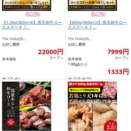
【1.2kg(300g×4)】黒毛和牛ロー
【600g(300g×2)】黒毛和牛ロー
スステーキ |...
スステーキ | ...
The Oniku(肉...
The Oniku(肉...
お試し費用
お試し費用
22000円
7999円
オープン
オープン
参考価格
参考価格
1 00gあたり
1333円
125
1
4118
753