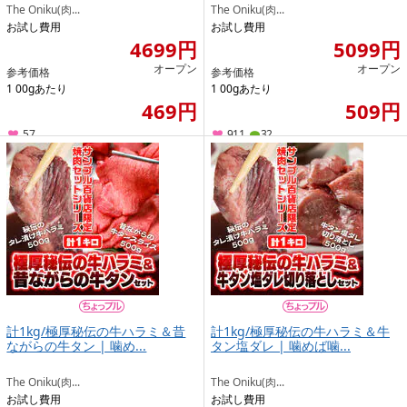
The Oniku(肉...
The Oniku(肉...
お試し費用
お試し費用
4699円
5099円
オープン
オープン
参考価格
参考価格
1 00gあたり
1 00gあたり
469円
509円
57
911
32
計1kg/極厚秘伝の牛ハラミ＆昔
計1kg/極厚秘伝の牛ハラミ＆牛
ながらの牛タン | 噛め...
タン塩ダレ | 噛めば噛...
The Oniku(肉...
The Oniku(肉...
お試し費用
お試し費用