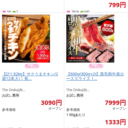
799円
56
2
2819
340
【計1.92kg】サクうまチキン(2
【600g(300g×2)】黒毛和牛肩ロ
袋12本入) | 骨...
ーススライス |...
The Oniku(肉...
The Oniku(肉...
お試し費用
お試し費用
3090円
7999円
オープン
オープン
参考価格
参考価格
1 00gあたり
1333円