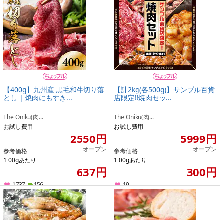
【400g】九州産 黒毛和牛切り落
【計2kg(各500g)】サンプル百貨
とし | 焼肉にもすき...
店限定!!焼肉セッ...
The Oniku(肉...
The Oniku(肉...
お試し費用
お試し費用
2550円
5999円
オープン
オープン
参考価格
参考価格
1 00gあたり
1 00gあたり
637円
300円
1737
156
19