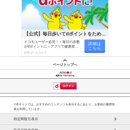
【公式】毎日歩いてdポイントをためよ
う！
ドコモユーザー必見！＜毎日の歩数
詳細は
がdポイントに＞アプリで健康習慣
こちら
が楽しく続く
[PR] dヘルスケア
ページトップへ
※本サイトでは、おすすめのコンテンツを表示するにあたり、お客様の履歴情
報を利用しています。
特定商取引表示