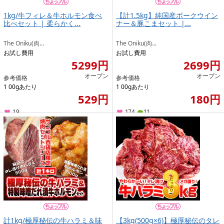
1kg/牛フィレ＆牛ホルモン食べ
【計1.5kg】純国産ポークウイン
比べセット | 柔らかく...
ナー＆豚こまセット |...
The Oniku(肉...
The Oniku(肉...
お試し費用
お試し費用
5299円
2699円
オープン
オープン
参考価格
参考価格
1 00gあたり
1 00gあたり
529円
180円
19
174
11
計1kg/極厚秘伝の牛ハラミ＆味
【3kg(500g×6)】極厚秘伝のタレ