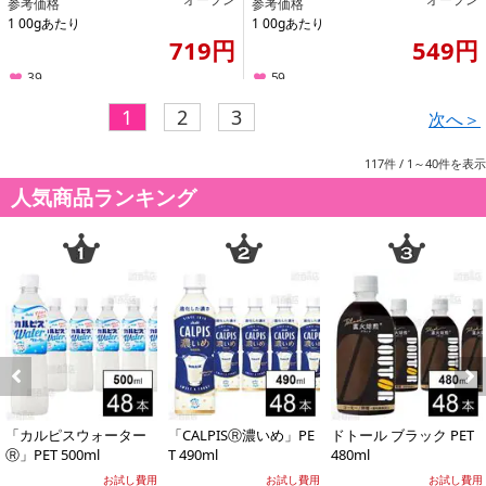
参考価格
参考価格
1 00gあたり
1 00gあたり
719円
549円
39
59
1
2
3
次へ＞
117件
/ 1～40件を表示
人気商品ランキング
Previous
Next
「カルピスウォーター
「CALPISⓇ濃いめ」PE
ドトール ブラック PET
Ⓡ」PET 500ml
T 490ml
480ml
お試し費用
お試し費用
お試し費用