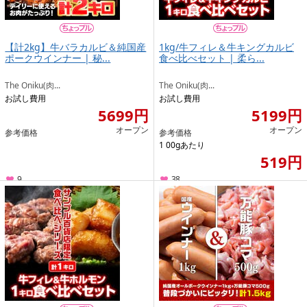
【計2kg】牛バラカルビ＆純国産
1kg/牛フィレ＆牛キングカルビ
ポークウインナー | 秘...
食べ比べセット | 柔ら...
The Oniku(肉...
The Oniku(肉...
お試し費用
お試し費用
5699円
5199円
オープン
オープン
参考価格
参考価格
1 00gあたり
519円
9
38