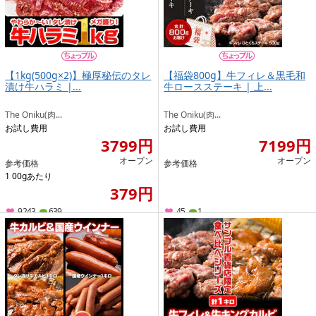
【1kg(500g×2)】極厚秘伝のタレ
【福袋800g】牛フィレ＆黒毛和
漬け牛ハラミ |...
牛ロースステーキ | 上...
The Oniku(肉...
The Oniku(肉...
お試し費用
お試し費用
3799円
7199円
オープン
オープン
参考価格
参考価格
1 00gあたり
379円
9243
639
45
1