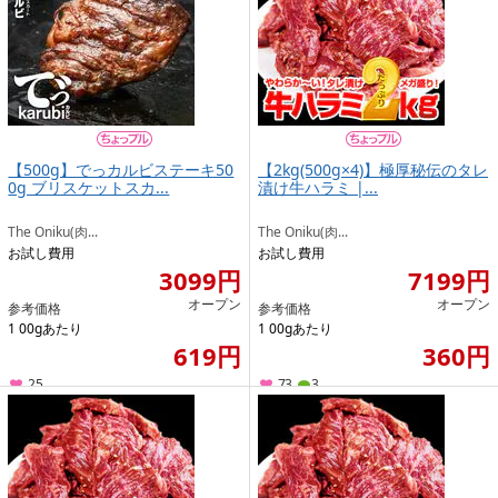
【500g】でっカルビステーキ50
【2kg(500g×4)】極厚秘伝のタレ
0g ブリスケットスカ...
漬け牛ハラミ |...
The Oniku(肉...
The Oniku(肉...
お試し費用
お試し費用
3099円
7199円
オープン
オープン
参考価格
参考価格
1 00gあたり
1 00gあたり
619円
360円
25
73
3