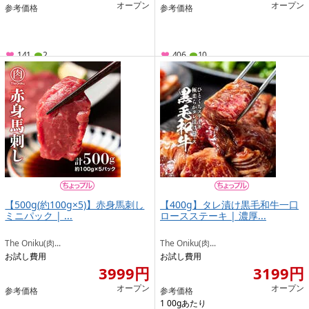
オープン
オープン
参考価格
参考価格
141
2
406
10
【500g(約100g×5)】赤身馬刺し
【400g】タレ漬け黒毛和牛一口
ミニパック | ...
ロースステーキ | 濃厚...
The Oniku(肉...
The Oniku(肉...
お試し費用
お試し費用
3999円
3199円
オープン
オープン
参考価格
参考価格
1 00gあたり