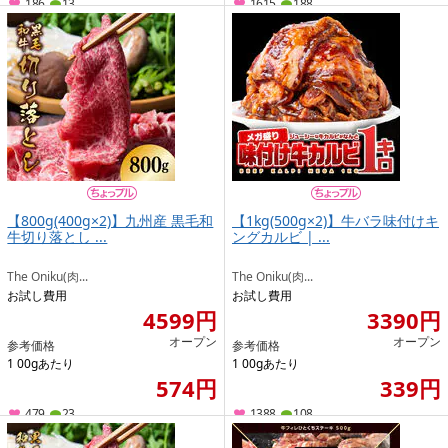
186
13
1615
188
【800g(400g×2)】九州産 黒毛和
【1kg(500g×2)】牛バラ味付けキ
牛切り落とし ...
ングカルビ | ...
The Oniku(肉...
The Oniku(肉...
お試し費用
お試し費用
4599円
3390円
オープン
オープン
参考価格
参考価格
1 00gあたり
1 00gあたり
574円
339円
479
23
1388
108