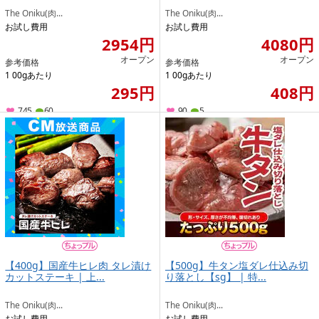
The Oniku(肉...
The Oniku(肉...
お試し費用
お試し費用
2954円
4080円
オープン
オープン
参考価格
参考価格
1 00gあたり
1 00gあたり
295円
408円
745
60
90
5
【400g】国産牛ヒレ肉 タレ漬け
【500g】牛タン塩ダレ仕込み切
カットステーキ | 上...
り落とし【sg】 | 特...
The Oniku(肉...
The Oniku(肉...
お試し費用
お試し費用