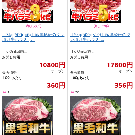
【3kg(500g×6)】極厚秘伝のタレ
【5kg(500g×10)】極厚秘伝のタ
漬け牛ハラミ |...
レ漬け牛ハラミ ...
The Oniku(肉...
The Oniku(肉...
お試し費用
お試し費用
10800円
17800円
オープン
オープン
参考価格
参考価格
1 00gあたり
1 00gあたり
360円
356円
1
79