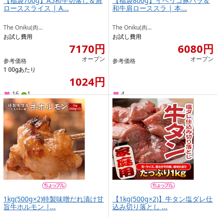
【福袋700g】A5和牛切落し＆肩
【福袋800g】イベリコ豚バラ＆
ローススライス | A...
和牛肩ローススラ | 本...
The Oniku(肉...
The Oniku(肉...
お試し費用
お試し費用
7170円
6080円
オープン
オープン
参考価格
参考価格
1 00gあたり
1024円
16
1
4
1kg(500g×2)特製味噌だれ漬け甘
【1kg(500g×2)】牛タン塩ダレ仕
旨牛ホルモン |...
込み切り落とし ...