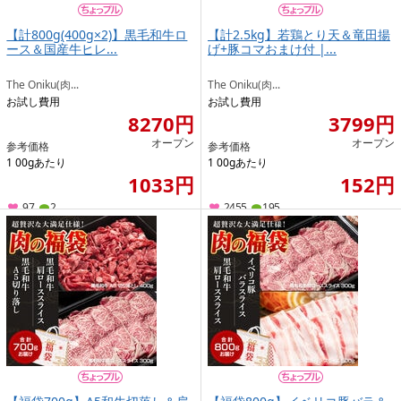
【計800g(400g×2)】黒毛和牛ロ
【計2.5kg】若鶏とり天＆竜田揚
ース＆国産牛ヒレ...
げ+豚コマおまけ付 |...
The Oniku(肉...
The Oniku(肉...
お試し費用
お試し費用
8270円
3799円
オープン
オープン
参考価格
参考価格
1 00gあたり
1 00gあたり
1033円
152円
97
2
2455
195