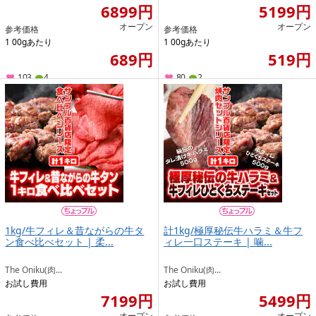
6899円
5199円
オープン
オープン
参考価格
参考価格
1 00gあたり
1 00gあたり
689円
519円
103
4
80
2
1kg/牛フィレ＆昔ながらの牛タ
計1kg/極厚秘伝牛ハラミ＆牛フ
ン食べ比べセット | 柔...
ィレ一口ステーキ | 噛...
The Oniku(肉...
The Oniku(肉...
お試し費用
お試し費用
7199円
5499円
オープン
オープン