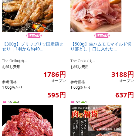
【300g】プリップリッ国産鶏せ
【500g】生ハムモモマイルド切
せり | 1羽から約40...
り落とし | 口に入れた...
The Oniku(肉...
The Oniku(肉...
お試し費用
お試し費用
1786円
3188円
オープン
オープン
参考価格
参考価格
1 00gあたり
1 00gあたり
595円
637円
56
4
52
1