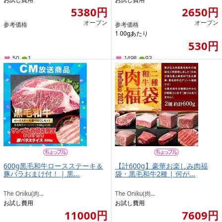
5380円
2650円
オープン
オープン
参考価格
参考価格
1 00gあたり
530円
50
1
1498
93
600g黒毛和牛ロースステーキ＆
【計600g】豪華お楽しみ肉福
豚バラおまけ付！ | 黒...
袋・黒毛和牛2種 | 何が...
The Oniku(肉...
The Oniku(肉...
お試し費用
お試し費用
11000円
7609円