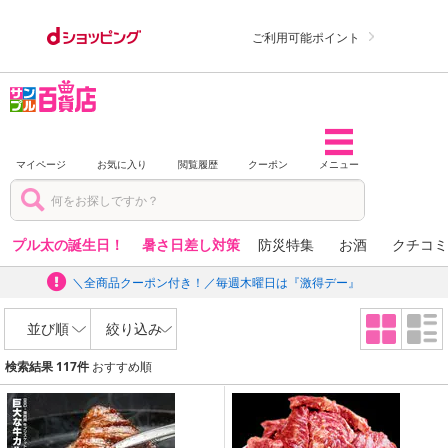
ご利用可能ポイント
マイページ
お気に入り
閲覧履歴
クーポン
メニュー
プル太の誕生日！
暑さ日差し対策
防災特集
お酒
クチコミ
＼全商品クーポン付き！／毎週木曜日は『激得デー』
並び順
絞り込み
検索結果 117件
おすすめ順