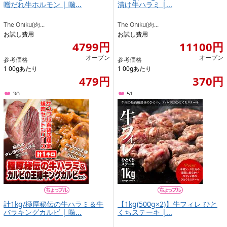
噌だれ牛ホルモン | 噛...
漬け牛ハラミ |...
The Oniku(肉...
The Oniku(肉...
お試し費用
お試し費用
4799円
11100円
オープン
オープン
参考価格
参考価格
1 00gあたり
1 00gあたり
479円
370円
30
51
計1kg/極厚秘伝の牛ハラミ＆牛
【1kg(500g×2)】牛フィレ ひと
バラキングカルビ | 噛...
くちステーキ |...