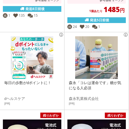
1485
発送8日前後
円
1個あたり
1
135
15
残
発送5日前後
24
20
1
残
毎日の歩数がdポイントに！
森永「コレは運命です」糖が気
になる人必須
dヘルスケア
森永乳業株式会社
[PR]
[PR]
残りわずか
残りわずか