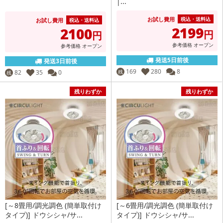
|...
お試し費用
税込・送料込
お試し費用
税込・送料込
2199
2100
円
円
参考価格
オープン
参考価格
オープン
発送5日前後
発送3日前後
169
280
8
82
35
0
残
残
残りわずか
残りわずか
[～8畳用/調光調色 (簡単取付け
[～6畳用/調光調色 (簡単取付け
タイプ)] ドウシシャ/サ...
タイプ)] ドウシシャ/サ...