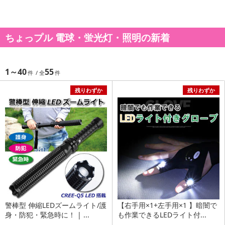
ちょっプル 電球・蛍光灯・照明の新着
1～40
55
残りわずか
残りわずか
警棒型 伸縮LEDズームライト/護
【右手用×1+左手用×1 】暗闇で
身・防犯・緊急時に！ | ...
も作業できるLEDライト付...