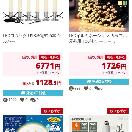
LEDロウソク USB給電式 6本 シ
LEDイルミネーション カラフル
ルバー
屋外用 100球 ソーラー...
お試し費用
お試し費用
税込・送料込
税込・送料込
6771
1726
円
円
参考価格
オープン
参考価格
オープン
1128
発送2日前後
.5円
1個あたり
999
0
0
残
発送3日前後
1000
0
0
残
残りわずか
残りわずか