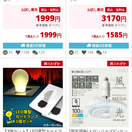
お試し費用
お試し費用
税込・送料込
税込・送料込
1999
3170
円
円
参考価格
オープン
参考価格
オープン
1999
1585
円
円
1個あたり
1個あたり
発送5日前後
発送3日前後
25
1109
125
25
104
14
残
残
残りわずか
残りわずか
【3個セット】LED薄型カードラ
[調光調色(メガシリーズ)/ソケッ