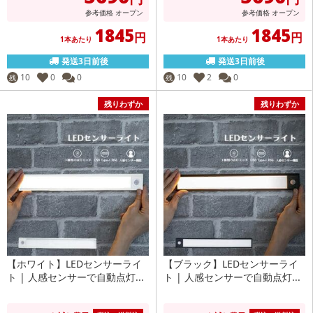
参考価格
オープン
参考価格
オープン
1845
1845
円
円
1本あたり
1本あたり
発送3日前後
発送3日前後
10
0
0
10
2
0
残
残
残りわずか
残りわずか
【ホワイト】LEDセンサーライ
【ブラック】LEDセンサーライ
ト | 人感センサーで自動点灯...
ト | 人感センサーで自動点灯...