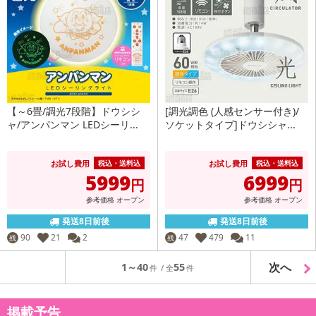
【～6畳/調光7段階】ドウシシ
[調光調色 (人感センサー付き)/
ャ/アンパンマン LEDシーリ...
ソケットタイプ]ドウシシャ...
お試し費用
お試し費用
税込・送料込
税込・送料込
5999
6999
円
円
参考価格
オープン
参考価格
オープン
発送8日前後
発送8日前後
90
21
2
47
479
11
残
残
次へ
1～40
55
掲載予告