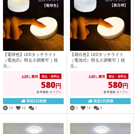
【電球色】LEDタッチライト
【昼白色】LEDタッチライト
（電池式）明るさ調整可 | 枕
（電池式）明るさ調整可 | 枕
元...
元...
お試し費用
お試し費用
税込・送料込
税込・送料込
580
580
円
円
参考価格
オープン
参考価格
オープン
発送3日前後
発送3日前後
19
10
1
3
18
0
残
残