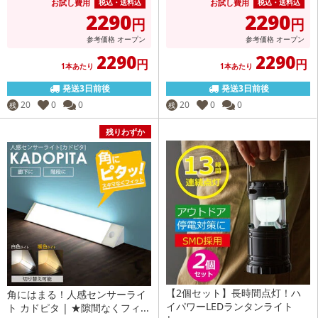
お試し費用
お試し費用
税込・送料込
税込・送料込
2290
2290
円
円
参考価格
オープン
参考価格
オープン
2290
2290
円
円
1本あたり
1本あたり
発送3日前後
発送3日前後
20
0
0
20
0
0
残
残
残りわずか
【2個セット】長時間点灯！ハ
角にはまる！人感センサーライ
イパワーLEDランタンライト
ト カドピタ | ★隙間なくフィ...