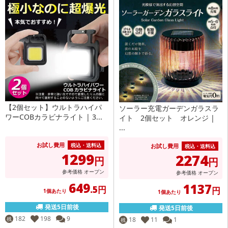
【2個セット】ウルトラハイパ
ソーラー充電ガーデンガラスラ
ワーCOBカラビナライト | 3...
イト 2個セット オレンジ |
...
お試し費用
税込・送料込
お試し費用
税込・送料込
1299
2274
円
円
参考価格
オープン
参考価格
オープン
649
1137
.5円
円
1個あたり
1個あたり
発送5日前後
発送5日前後
182
198
9
残
18
11
1
残