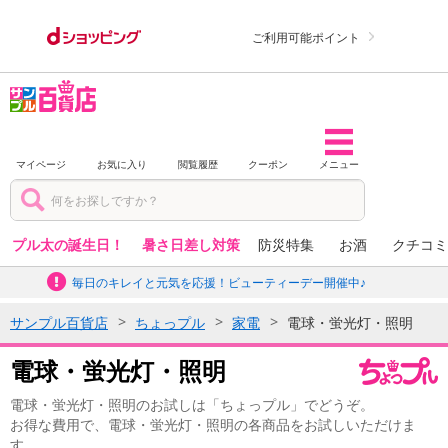
ご利用可能ポイント
マイページ
お気に入り
閲覧履歴
クーポン
メニュー
プル太の誕生日！
暑さ日差し対策
防災特集
お酒
クチコミ
毎日のキレイと元気を応援！ビューティーデー開催中♪
サンプル百貨店
ちょっプル
家電
電球・蛍光灯・照明
電球・蛍光灯・照明
電球・蛍光灯・照明のお試しは「ちょっプル」でどうぞ。
お得な費用で、電球・蛍光灯・照明の各商品をお試しいただけま
す。