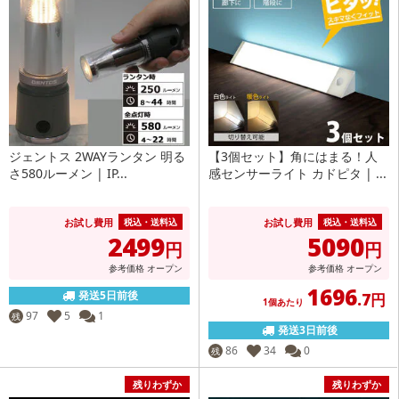
ジェントス 2WAYランタン 明る
【3個セット】角にはまる！人
さ580ルーメン | IP...
感センサーライト カドピタ | ...
お試し費用
お試し費用
税込・送料込
税込・送料込
2499
5090
円
円
参考価格
オープン
参考価格
オープン
1696
発送5日前後
.7円
1個あたり
97
5
1
残
発送3日前後
86
34
0
残
残りわずか
残りわずか