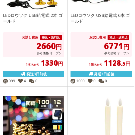
LEDロウソク USB給電式 2本 ゴ
LEDロウソク USB給電式 6本 ゴ
ールド
ールド
お試し費用
お試し費用
税込・送料込
税込・送料込
2660
6771
円
円
参考価格
オープン
参考価格
オープン
1330
1128
円
.5円
1本あたり
1個あたり
発送3日前後
発送3日前後
999
4
0
1000
0
0
残
残