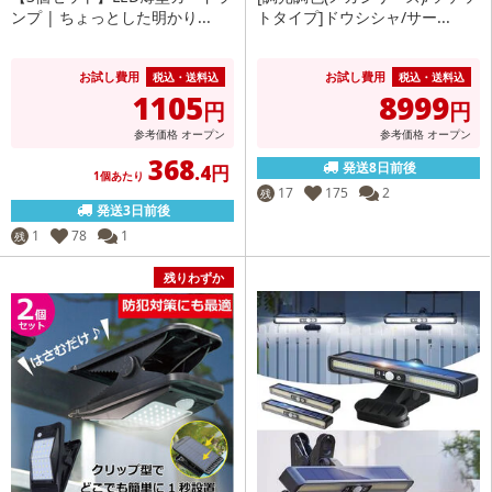
ンプ | ちょっとした明かり...
トタイプ]ドウシシャ/サー...
お試し費用
お試し費用
税込・送料込
税込・送料込
1105
8999
円
円
参考価格
オープン
参考価格
オープン
368
発送8日前後
.4円
1個あたり
17
175
2
残
発送3日前後
1
78
1
残
残りわずか