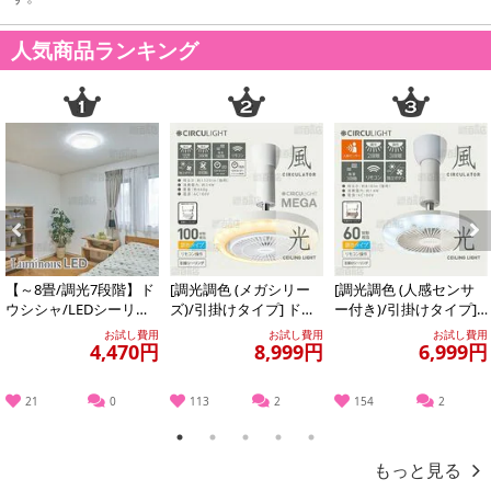
人気商品ランキング
Previous
Next
【～8畳/調光7段階】ド
[調光調色 (メガシリー
[調光調色 (人感センサ
ウシシャ/LEDシーリン
ズ)/引掛けタイプ] ドウ
ー付き)/引掛けタイプ]
グライト(リモコン付)/D
シシャ/サーキュライト
ドウシシャ/サーキュラ
お試し費用
お試し費用
お試し費用
4,470円
8,999円
6,999円
B45...
(風量...
イト (...
21
0
113
2
154
2
1
2
3
4
5
もっと見る