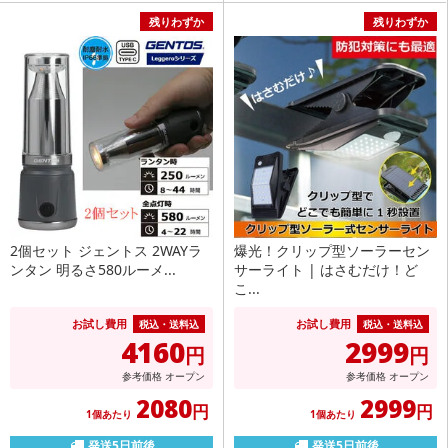
残りわずか
残りわずか
2個セット ジェントス 2WAYラ
爆光！クリップ型ソーラーセン
ンタン 明るさ580ルーメ...
サーライト | はさむだけ！ど
こ...
お試し費用
お試し費用
税込・送料込
税込・送料込
4160
2999
円
円
参考価格
オープン
参考価格
オープン
2080
2999
円
円
1個あたり
1個あたり
発送5日前後
発送5日前後