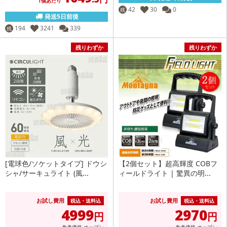
1個あたり
42
30
0
残
発送5日前後
194
3241
339
残
残りわずか
残りわずか
[電球色/ソケットタイプ] ドウシ
【2個セット】超高輝度 COBフ
シャ/サーキュライト (風...
ィールドライト | 驚異の明...
お試し費用
お試し費用
税込・送料込
税込・送料込
4999
2970
円
円
参考価格
オープン
参考価格
オープン