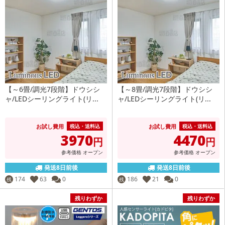
【～6畳/調光7段階】ドウシシ
【～8畳/調光7段階】ドウシシ
ャ/LEDシーリングライト(リ...
ャ/LEDシーリングライト(リ...
お試し費用
お試し費用
税込・送料込
税込・送料込
3970
4470
円
円
参考価格
オープン
参考価格
オープン
発送8日前後
発送8日前後
174
63
0
186
21
0
残
残
残りわずか
残りわずか