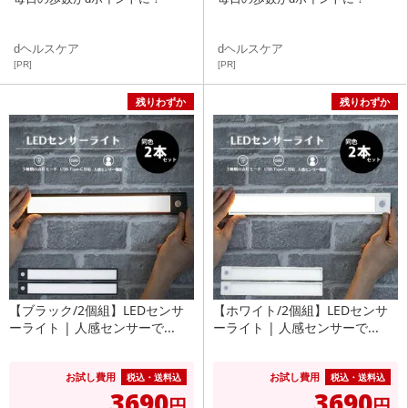
dヘルスケア
dヘルスケア
[PR]
[PR]
残りわずか
残りわずか
【ブラック/2個組】LEDセンサ
【ホワイト/2個組】LEDセンサ
ーライト | 人感センサーで...
ーライト | 人感センサーで...
お試し費用
お試し費用
税込・送料込
税込・送料込
3690
3690
円
円