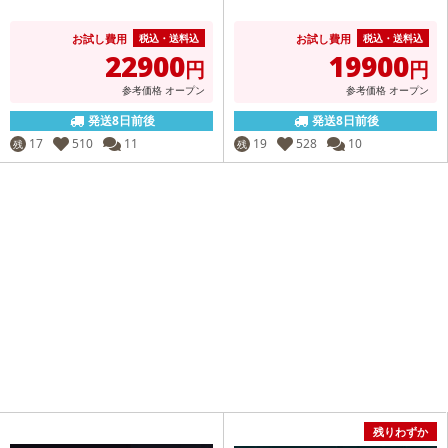
お試し費用
お試し費用
税込・送料込
税込・送料込
22900
19900
円
円
参考価格
オープン
参考価格
オープン
発送8日前後
発送8日前後
17
510
11
19
528
10
残
残
残りわずか