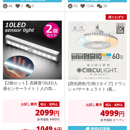
48
3
0
70
1346
39
残
残
残りわずか
【2個セット】高輝度10LED人
[調光調色/引掛けタイプ] ドウシ
感センサーライト | 人の気...
シャ/サーキュライト (風...
お試し費用
税込・送料込
お試し費用
税込・送料込
2099
4999
円
円
参考価格
4480
円
参考価格
オープン
1049
.5円
発送8日前後