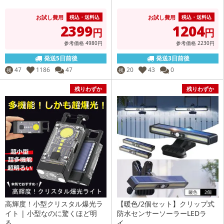
お試し費用
お試し費用
税込・送料込
税込・送料込
2399
1204
円
円
参考価格
4980
円
参考価格
2230
円
発送5日前後
発送3日前後
47
1186
47
20
43
0
残
残
残りわずか
残りわずか
高輝度！小型クリスタル爆光ラ
【暖色/2個セット】クリップ式
イト | 小型なのに驚くほど明
防水センサーソーラーLEDラ
る...
イ...