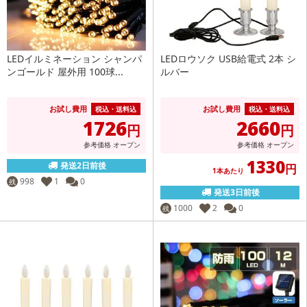
LEDイルミネーション シャンパ
LEDロウソク USB給電式 2本 シ
ンゴールド 屋外用 100球...
ルバー
お試し費用
お試し費用
税込・送料込
税込・送料込
1726
2660
円
円
参考価格
オープン
参考価格
オープン
1330
発送2日前後
円
1本あたり
998
1
0
残
発送3日前後
1000
2
0
残