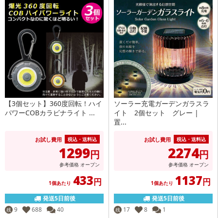
【3個セット】360度回転！ハイ
ソーラー充電ガーデンガラスラ
パワーCOBカラビナライト ...
イト 2個セット グレー |
置...
お試し費用
お試し費用
税込・送料込
税込・送料込
1299
2274
円
円
参考価格
オープン
参考価格
オープン
433
1137
円
円
1個あたり
1個あたり
発送5日前後
発送5日前後
9
688
40
17
8
1
残
残