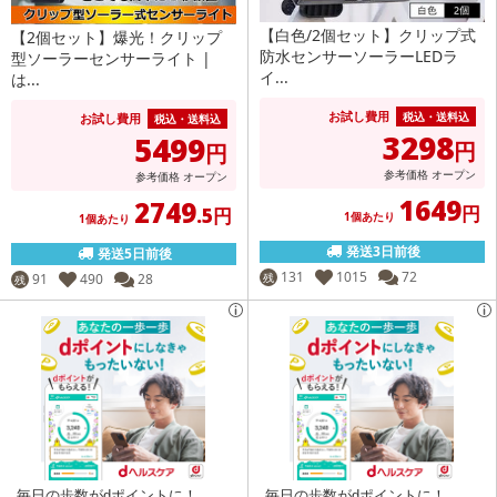
【白色/2個セット】クリップ式
【2個セット】爆光！クリップ
防水センサーソーラーLEDラ
型ソーラーセンサーライト |
イ...
は...
お試し費用
税込・送料込
お試し費用
税込・送料込
3298
5499
円
円
参考価格
オープン
参考価格
オープン
1649
2749
円
.5円
1個あたり
1個あたり
発送3日前後
発送5日前後
131
1015
72
91
490
28
残
残
毎日の歩数がdポイントに！
毎日の歩数がdポイントに！