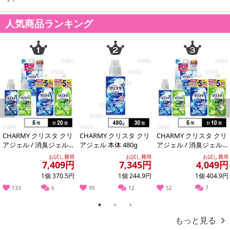
人気商品ランキング
Previous
Next
CHARMY クリスタ クリ
CHARMY クリスタ クリ
CHARMY クリスタ クリ
アジェル / 消臭ジェル
アジェル 本体 480g
アジェル / 消臭ジェル
本体＆つめかえ用セッ
本体＆つめかえ用セッ
お試し費用
お試し費用
お試し費用
7,409円
7,345円
4,049円
ト
ト
1個 370.5円
1個 244.9円
1個 404.9円
133
6
95
12
52
7
1
2
3
もっと見る