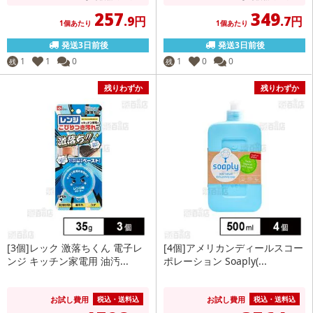
257
349
.9円
.7円
1個あたり
1個あたり
発送3日前後
発送3日前後
1
1
0
1
0
0
残
残
残りわずか
残りわずか
[3個]レック 激落ちくん 電子レ
[4個]アメリカンディールスコー
ンジ キッチン家電用 油汚...
ポレーション Soaply(...
お試し費用
お試し費用
税込・送料込
税込・送料込