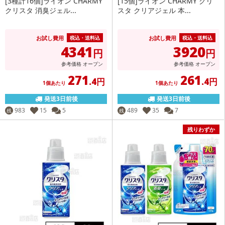
[3種計16個]ライオン CHARMY
[15個]ライオン CHARMY クリ
クリスタ 消臭ジェル...
スタ クリアジェル 本...
お試し費用
お試し費用
税込・送料込
税込・送料込
4341
3920
円
円
参考価格
オープン
参考価格
オープン
271
261
.4円
.4円
1個あたり
1個あたり
発送3日前後
発送3日前後
983
15
5
489
35
7
残
残
残りわずか