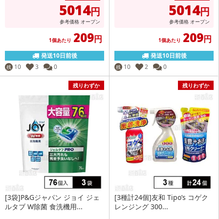
5014
5014
円
円
参考価格
オープン
参考価格
オープン
209
209
円
円
1個あたり
1個あたり
発送10日前後
発送10日前後
10
3
0
10
2
0
残
残
残りわずか
残りわずか
[3袋]P&Gジャパン ジョイ ジェ
[3種計24個]友和 Tipo’s コゲク
ルタブ W除菌 食洗機用...
レンジング 300...