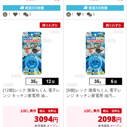
発送3日前後
発送3日前後
1
1
0
1
0
0
残
残
残りわずか
残りわずか
[12個]レック 激落ちくん 電子レ
[6個]レック 激落ちくん 電子レ
ンジ キッチン家電用 油...
ンジ キッチン家電用 油汚...
お試し費用
お試し費用
税込・送料込
税込・送料込
3094
2098
円
円
参考価格
オープン
参考価格
オープン