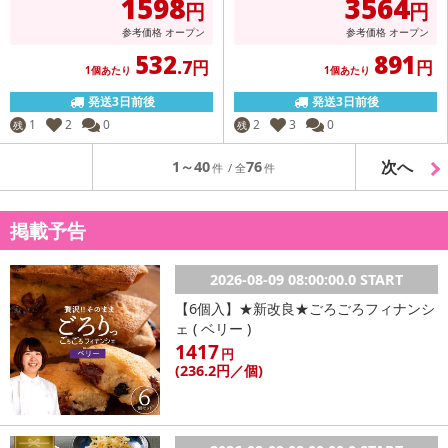
1598
3564
円
円
参考価格
オープン
参考価格
オープン
532
891
.7円
円
1個あたり
1個あたり
発送3日前後
発送3日前後
1
2
0
2
3
0
残
残
次へ
1～40
76
掲載予告
2026-08-09 08:00:00.0 START
【6個入】★新改良★ごろごろフィナンシ
ェ ( ベリー )
1417
円
(236
.2円
／個)