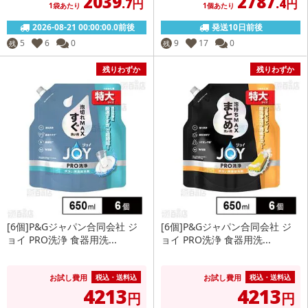
2039
2787
.7円
.4円
1袋あたり
1個あたり
2026-08-21 00:00:00.0前後
発送10日前後
5
6
0
9
17
0
残
残
残りわずか
残りわずか
[6個]P&Gジャパン合同会社 ジ
[6個]P&Gジャパン合同会社 ジ
ョイ PRO洗浄 食器用洗...
ョイ PRO洗浄 食器用洗...
お試し費用
お試し費用
税込・送料込
税込・送料込
4213
4213
円
円