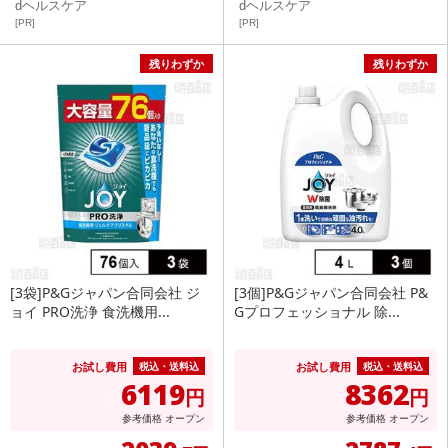
dヘルスケア
dヘルスケア
[PR]
[PR]
残りわずか
残りわずか
[3袋]P&Gジャパン合同会社 ジ
[3個]P&Gジャパン合同会社 P&
ョイ PRO洗浄 食洗機用...
Gプロフェッショナル 除...
お試し費用
お試し費用
税込・送料込
税込・送料込
6119
8362
円
円
参考価格
オープン
参考価格
オープン