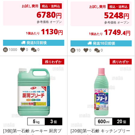
お試し費用
税込・送料込
お試し費用
税込・送料込
6780
5248
円
円
参考価格
オープン
参考価格
オープン
1130
1749
円
.4円
1個あたり
1個あたり
発送5日前後
発送10日前後
1000
0
0
残
10
0
0
残
残りわずか
残りわずか
[3個]第一石鹸 ルーキー 厨房ブ
[20個]第一石鹸 キッチンブリー