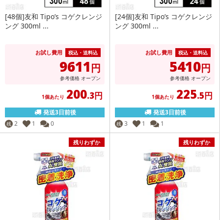
[48個]友和 Tipo’s コゲクレンジ
[24個]友和 Tipo’s コゲクレンジ
ング 300ml ...
ング 300ml ...
お試し費用
お試し費用
税込・送料込
税込・送料込
9611
5410
円
円
参考価格
オープン
参考価格
オープン
200
225
.3円
.5円
1個あたり
1個あたり
発送3日前後
発送3日前後
2
1
0
3
1
1
残
残
残りわずか
残りわずか