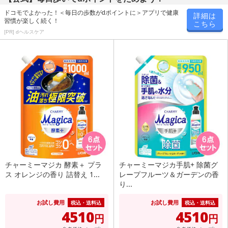
ドコモでよかった！＜毎日の歩数がdポイントに＞アプリで健康
詳細は
習慣が楽しく続く！
こちら
[PR] dヘルスケア
チャーミーマジカ 酵素＋ プラ
チャーミーマジカ手肌+ 除菌グ
ス オレンジの香り 詰替え 1...
レープフルーツ＆ガーデンの香
り...
お試し費用
お試し費用
税込・送料込
税込・送料込
4510
4510
円
円