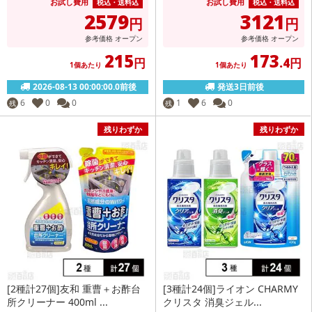
お試し費用
お試し費用
税込・送料込
税込・送料込
2579
3121
円
円
参考価格
オープン
参考価格
オープン
215
173
円
.4円
1個あたり
1個あたり
2026-08-13 00:00:00.0前後
発送3日前後
6
0
0
1
6
0
残
残
残りわずか
残りわずか
[2種計27個]友和 重曹＋お酢台
[3種計24個]ライオン CHARMY
所クリーナー 400ml ...
クリスタ 消臭ジェル...