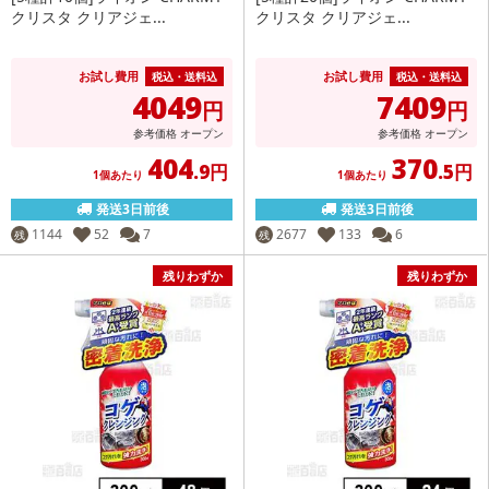
クリスタ クリアジェ...
クリスタ クリアジェ...
お試し費用
お試し費用
税込・送料込
税込・送料込
4049
7409
円
円
参考価格
オープン
参考価格
オープン
404
370
.9円
.5円
1個あたり
1個あたり
発送3日前後
発送3日前後
1144
52
7
2677
133
6
残
残
残りわずか
残りわずか