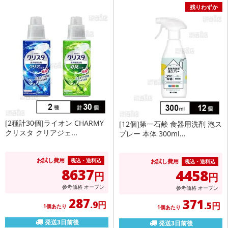
残りわずか
[2種計30個]ライオン CHARMY
[12個]第一石鹸 食器用洗剤 泡ス
クリスタ クリアジェ...
プレー 本体 300ml...
お試し費用
税込・送料込
お試し費用
税込・送料込
8637
4458
円
円
参考価格
オープン
参考価格
オープン
287
371
.9円
.5円
1個あたり
1個あたり
発送3日前後
発送3日前後