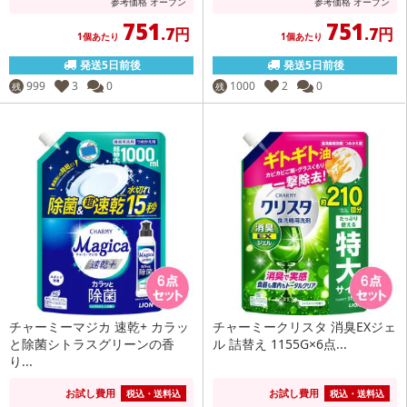
参考価格
オープン
参考価格
オープン
751
751
.7円
.7円
1個あたり
1個あたり
発送5日前後
発送5日前後
999
3
0
1000
2
0
残
残
チャーミーマジカ 速乾+ カラッ
チャーミークリスタ 消臭EXジェ
と除菌シトラスグリーンの香
ル 詰替え 1155G×6点...
り...
お試し費用
お試し費用
税込・送料込
税込・送料込