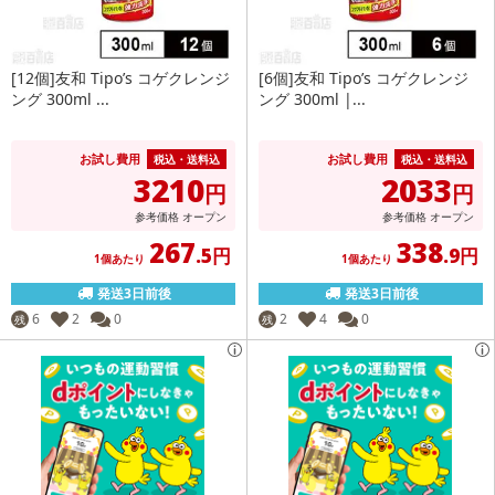
[12個]友和 Tipo’s コゲクレンジ
[6個]友和 Tipo’s コゲクレンジ
ング 300ml ...
ング 300ml |...
お試し費用
お試し費用
税込・送料込
税込・送料込
3210
2033
円
円
参考価格
オープン
参考価格
オープン
267
338
.5円
.9円
1個あたり
1個あたり
発送3日前後
発送3日前後
6
2
0
2
4
0
残
残