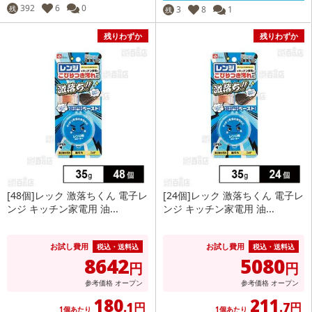
392
6
0
残
3
8
1
残
残りわずか
残りわずか
[48個]レック 激落ちくん 電子レ
[24個]レック 激落ちくん 電子レ
ンジ キッチン家電用 油...
ンジ キッチン家電用 油...
お試し費用
お試し費用
税込・送料込
税込・送料込
8642
5080
円
円
参考価格
オープン
参考価格
オープン
180
211
.1円
.7円
1個あたり
1個あたり