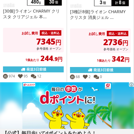
[30個]ライオン CHARMY クリ
[3種計8個]ライオン CHARMY
スタ クリアジェル 本...
クリスタ 消臭ジェル ...
お試し費用
税込・送料込
お試し費用
税込・送料込
7345
2736
円
円
参考価格
オープン
参考価格
オープン
244
342
.9円
円
1個あたり
1個あたり
発送3日前後
発送3日前後
974
95
12
残
68
2
0
残
【公式】毎日歩いてdポイントをためよう！