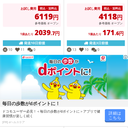
お試し費用
お試し費用
税込・送料込
税込・送料込
6119
4118
円
円
参考価格
オープン
参考価格
オープン
2039
171
.7円
.6円
1袋あたり
1個あたり
発送10日前後
発送3日前後
10
11
0
13
10
0
残
残
毎日の歩数がdポイントに！
ドコモユーザー必見！＜毎日の歩数がdポイントに＞アプリで健
詳細は
康習慣が楽しく続く
こちら
[PR] dヘルスケア