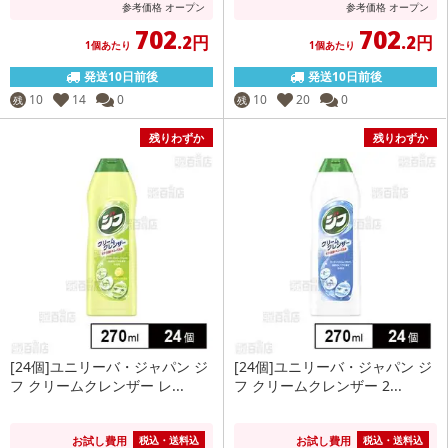
参考価格
オープン
参考価格
オープン
702
702
.2円
.2円
1個あたり
1個あたり
発送10日前後
発送10日前後
10
14
0
10
20
0
残
残
残りわずか
残りわずか
[24個]ユニリーバ・ジャパン ジ
[24個]ユニリーバ・ジャパン ジ
フ クリームクレンザー レ...
フ クリームクレンザー 2...
お試し費用
お試し費用
税込・送料込
税込・送料込