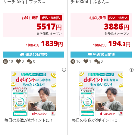
リーチ 5kg | プラス...
チ 600ml | ふきん...
お試し費用
お試し費用
税込・送料込
税込・送料込
5517
3886
円
円
参考価格
オープン
参考価格
オープン
1839
194
円
.3円
1個あたり
1個あたり
発送10日前後
発送10日前後
10
0
0
10
1
0
残
残
毎日の歩数がdポイントに！
毎日の歩数がdポイントに！