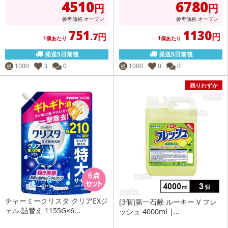
4510
6780
円
円
参考価格
オープン
参考価格
オープン
751
1130
.7円
円
1個あたり
1個あたり
発送5日前後
発送5日前後
1000
3
0
1000
0
0
残
残
残りわずか
チャーミークリスタ クリアEXジ
[3個]第一石鹸 ルーキー V フレ
ェル 詰替え 1155G×6...
ッシュ 4000ml |...