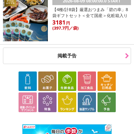
2026-08-09 08:00:00.0 START
【4種/計8袋】厳選おつまみ「碧の幸」8
袋ギフトセット＜全て国産＞化粧箱入り
3181
円
(397
.7円
／袋)
掲載予告