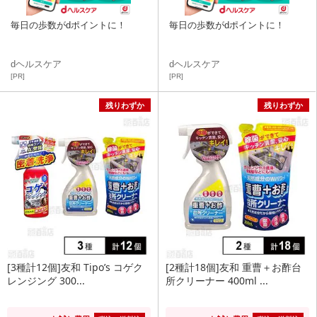
毎日の歩数がdポイントに！
毎日の歩数がdポイントに！
dヘルスケア
dヘルスケア
[PR]
[PR]
残りわずか
残りわずか
[3種計12個]友和 Tipo’s コゲク
[2種計18個]友和 重曹＋お酢台
レンジング 300...
所クリーナー 400ml ...