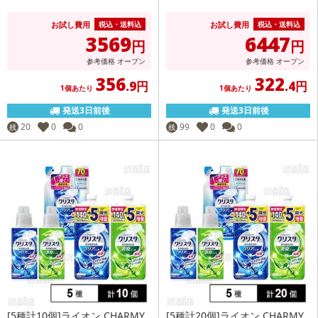
お試し費用
お試し費用
税込・送料込
税込・送料込
3569
6447
円
円
参考価格
オープン
参考価格
オープン
356
322
.9円
.4円
1個あたり
1個あたり
発送3日前後
発送3日前後
20
0
0
99
0
0
残
残
[5種計10個]ライオン CHARMY
[5種計20個]ライオン CHARMY