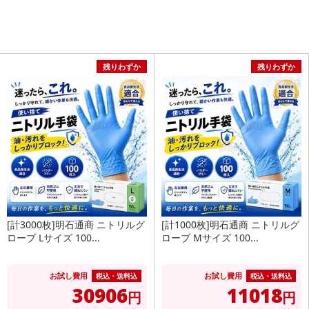
残りわずか
残りわずか
[計3000枚]明石通商 ニトリルグ
[計1000枚]明石通商 ニトリルグ
ローブ Lサイズ 100...
ローブ Mサイズ 100...
お試し費用
お試し費用
税込・送料込
税込・送料込
30906
11018
円
円