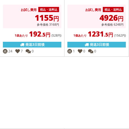
お試し費用
お試し費用
税込・送料込
税込・送料込
1155
4926
円
円
参考価格
3168
円
参考価格
6248
円
192
1231
.5円
.5円
1袋あたり
(528
円
)
1個あたり
(1562
円
)
発送3日前後
発送3日前後
24
7
0
1
0
0
残
残