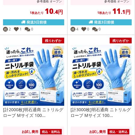
参考価格
オープン
参考価格
オープン
10
11
.4円
.1円
1枚あたり
1枚あたり
発送3日前後
発送3日前後
2
1
0
4
0
0
残
残
残りわずか
残りわずか
[計2000枚]明石通商 ニトリルグ
[計3000枚]明石通商 ニトリルグ
ローブ Mサイズ 100...
ローブ Mサイズ 100...
お試し費用
お試し費用
税込・送料込
税込・送料込