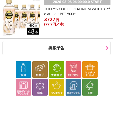
2026-08-08 06:00:00.0 START
TULLY’S COFFEE PLATINUM WHITE Caf
e au Lait PET 500ml
3727
円
(77
.7円
／本)
掲載予告