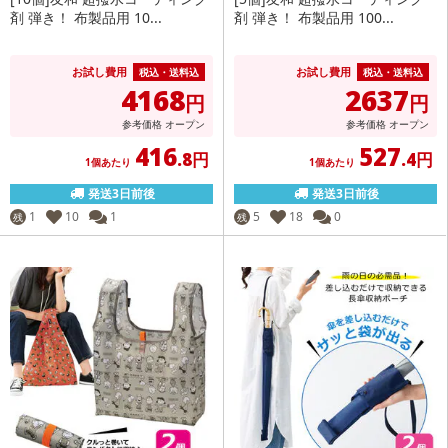
剤 弾き！ 布製品用 10...
剤 弾き！ 布製品用 100...
お試し費用
お試し費用
税込・送料込
税込・送料込
4168
2637
円
円
参考価格
オープン
参考価格
オープン
416
527
.8円
.4円
1個あたり
1個あたり
発送3日前後
発送3日前後
1
10
1
5
18
0
残
残