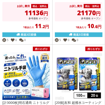
お試し費用
お試し費用
税込・送料込
税込・送料込
11136
21170
円
円
参考価格
オープン
参考価格
オープン
11
10
.2円
.6円
1枚あたり
1枚あたり
発送3日前後
発送3日前後
5
0
0
5
0
0
残
残
残りわずか
残りわずか
[計3000枚]明石通商 ニトリルグ
[20個]友和 超撥水コーティング