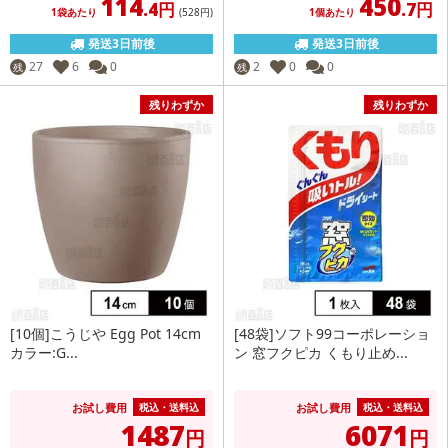
114
450
.4円
.7円
1袋あたり
(528
円
)
1個あたり
発送3日前後
発送3日前後
27
6
0
2
0
0
残
残
残りわずか
残りわずか
[10個]こうじや Egg Pot 14cm
[48袋]ソフト99コーポレーショ
カラー:G...
ン 窓フクピカ くもり止め...
お試し費用
お試し費用
税込・送料込
税込・送料込
1487
6071
円
円