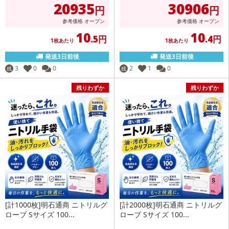
20935
30906
円
円
参考価格
オープン
参考価格
オープン
10
10
.5円
.4円
1枚あたり
1枚あたり
発送3日前後
発送3日前後
3
0
0
2
1
0
残
残
残りわずか
残りわずか
[計1000枚]明石通商 ニトリルグ
[計2000枚]明石通商 ニトリルグ
ローブ Sサイズ 100...
ローブ Sサイズ 100...