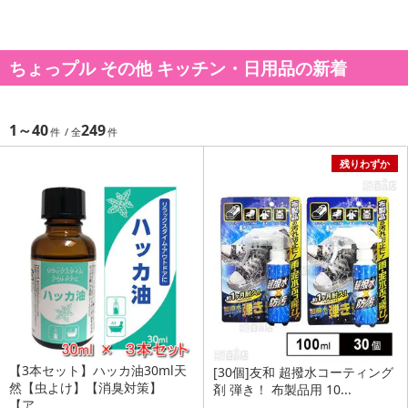
ちょっプル その他 キッチン・日用品の新着
1～40
249
残りわずか
【3本セット】ハッカ油30ml天
[30個]友和 超撥水コーティング
然【虫よけ】【消臭対策】
剤 弾き！ 布製品用 10...
【ア...