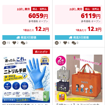
お試し費用
お試し費用
税込・送料込
税込・送料込
6059
6119
円
円
参考価格
オープン
参考価格
オープン
12
12
.2円
.3円
1枚あたり
1枚あたり
発送3日前後
発送3日前後
15
2
0
7
6
0
残
残
残りわずか
【2個セット】スヌーピーの大