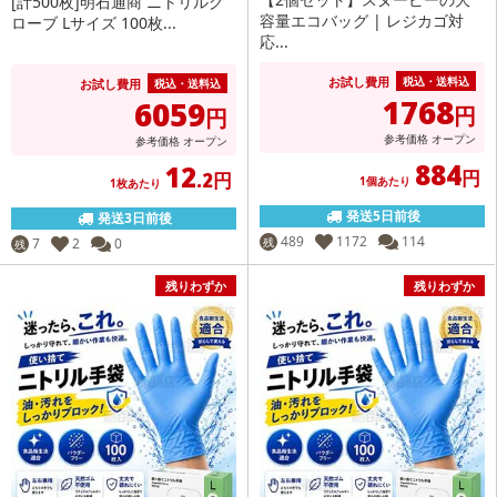
[計500枚]明石通商 ニトリルグ
容量エコバッグ | レジカゴ対
ローブ Lサイズ 100枚...
応...
お試し費用
税込・送料込
お試し費用
税込・送料込
1768
6059
円
円
参考価格
オープン
参考価格
オープン
884
12
円
.2円
1個あたり
1枚あたり
発送5日前後
発送3日前後
489
1172
114
7
2
0
残
残
残りわずか
残りわずか