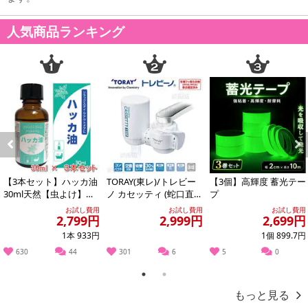
人気商品ランキング
Previous
Next
【3本セット】ハッカ油
TORAY(東レ)/トレビー
【3個】高輝度 蓄光テー
30ml天然【虫よけ】
ノ カセッティ (蛇口直結
プ
【消臭対策】【アロマ
型浄水器・水流3種類・
お試し費用
お試し費用
お試し費用
2,799円
2,999円
2,699円
に】【バスタイム...
PF...
1本 933円
1個 899.7円
630
44
301
6
5
0
1
2
もっと見る