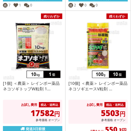
7
1
0
2
0
0
残
残
残りわずか
残りわずか
[1個] ＜農薬＞ レインボー薬品
[10個] ＜農薬＞ レインボー薬品
ネコソギトップW粒剤 1...
ネコソギエースV粒剤 ...
お試し費用
お試し費用
税込・送料込
税込・送料込
17582
5503
円
円
参考価格
オープン
参考価格
オープン
550
発送3日前後
.3円
1個あたり