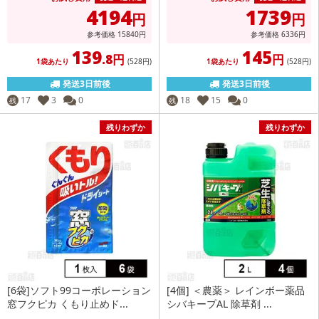
4194
1739
円
円
参考価格
15840
円
参考価格
6336
円
139
145
.8円
円
1袋あたり
(528
円
)
1袋あたり
(528
円
)
発送3日前後
発送3日前後
17
3
0
18
15
0
残
残
残りわずか
残りわずか
[6袋]ソフト99コーポレーション
[4個] ＜農薬＞ レインボー薬品
窓フクピカ くもり止めド...
シバキープAL 除草剤 ...