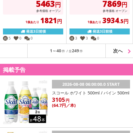
5463
7869
円
円
参考価格
オープン
参考価格
オープン
1821
3934
円
.5円
1個あたり
1個あたり
発送3日前後
発送3日前後
5
0
0
3
3
0
残
残
次へ
1～40
249
掲載予告
2026-08-08 06:00:00.0 START
スコール ホワイト 500ml / パイン 500ml
3105
円
(64
.7円
／本)