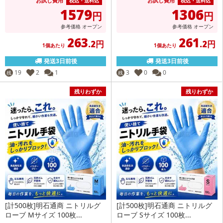
お試し費用
お試し費用
税込・送料込
税込・送料込
1579
1306
円
円
参考価格
オープン
参考価格
オープン
263
261
.2円
.2円
1個あたり
1個あたり
発送3日前後
発送3日前後
19
2
1
3
0
0
残
残
残りわずか
残りわずか
[計500枚]明石通商 ニトリルグ
[計500枚]明石通商 ニトリルグ
ローブ Mサイズ 100枚...
ローブ Sサイズ 100枚...