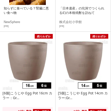
知らずに食べている？腎臓に悪
「日本遺産」の坑洞でつくられ
い食べ物
る幻の本格焼酎を訪ねて
NewSphere
株式会社小学館
[PR]
[PR]
残りわずか
残りわずか
[6個]こうじや Egg Pot 16cm カ
[5個]こうじや Egg Pot 14cm カ
ラー：Gr...
ラー:Gr...