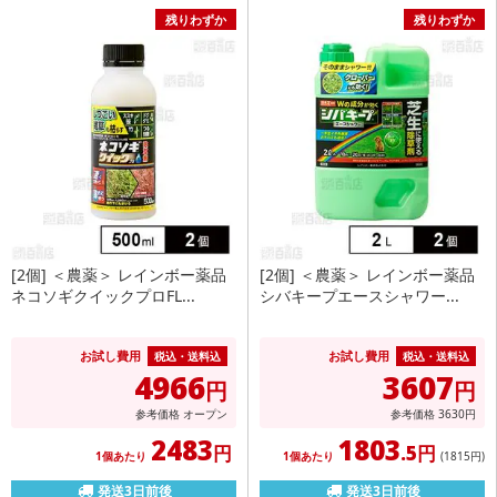
残りわずか
残りわずか
[2個] ＜農薬＞ レインボー薬品
[2個] ＜農薬＞ レインボー薬品
ネコソギクイックプロFL...
シバキープエースシャワー...
お試し費用
お試し費用
税込・送料込
税込・送料込
4966
3607
円
円
参考価格
オープン
参考価格
3630
円
2483
1803
円
.5円
1個あたり
1個あたり
(1815
円
)
発送3日前後
発送3日前後