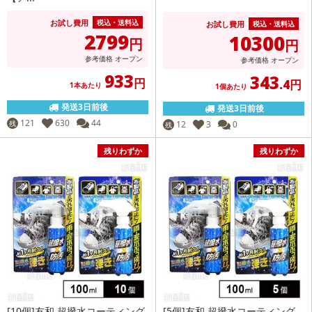
お試し費用
税込・送料込
お試し費用
税込・送料込
2799
10300
円
円
参考価格
オープン
参考価格
オープン
933
343
円
.4円
1本あたり
1個あたり
発送3日前後
発送3日前後
121
630
44
残
12
3
0
残
残りわずか
残りわずか
[10個]友和 超撥水コーティング
[5個]友和 超撥水コーティング