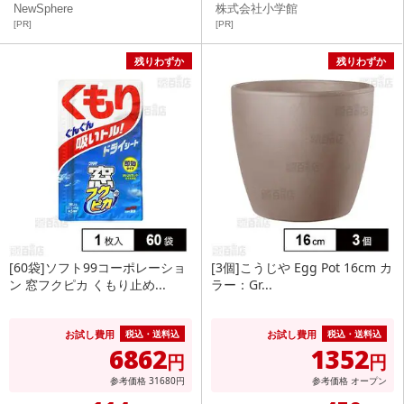
NewSphere
株式会社小学館
[PR]
[PR]
残りわずか
残りわずか
[60袋]ソフト99コーポレーショ
[3個]こうじや Egg Pot 16cm カ
ン 窓フクピカ くもり止め...
ラー：Gr...
お試し費用
お試し費用
税込・送料込
税込・送料込
6862
1352
円
円
参考価格
31680
円
参考価格
オープン