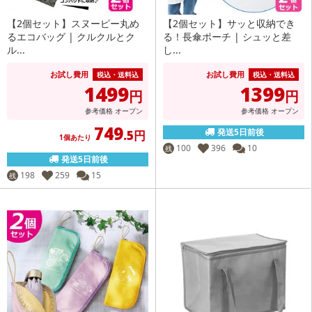
【2個セット】スヌーピー丸め
【2個セット】サッと収納でき
るエコバッグ | クルクルとク
る！長傘ポーチ | シュッと差
ル...
し...
お試し費用
お試し費用
税込・送料込
税込・送料込
1499
1399
円
円
参考価格
オープン
参考価格
オープン
749
発送5日前後
.5円
1個あたり
100
396
10
残
発送5日前後
198
259
15
残