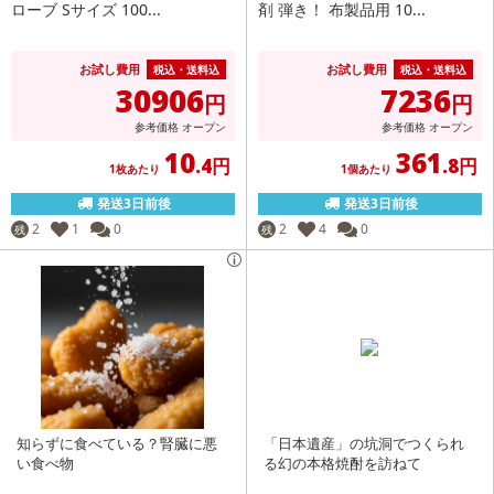
ローブ Sサイズ 100...
剤 弾き！ 布製品用 10...
お試し費用
お試し費用
税込・送料込
税込・送料込
30906
7236
円
円
参考価格
オープン
参考価格
オープン
10
361
.4円
.8円
1枚あたり
1個あたり
発送3日前後
発送3日前後
2
1
0
2
4
0
残
残
知らずに食べている？腎臓に悪
「日本遺産」の坑洞でつくられ
い食べ物
る幻の本格焼酎を訪ねて