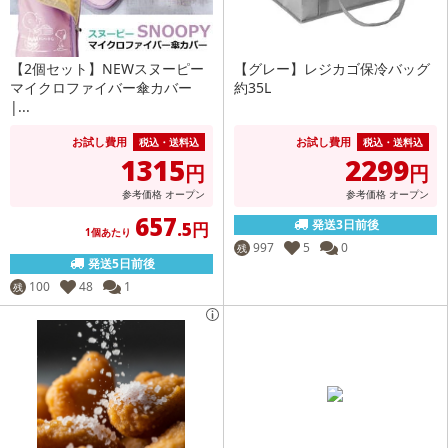
【2個セット】NEWスヌーピー
【グレー】レジカゴ保冷バッグ
マイクロファイバー傘カバー
約35L
|...
お試し費用
お試し費用
税込・送料込
税込・送料込
1315
2299
円
円
参考価格
オープン
参考価格
オープン
657
発送3日前後
.5円
1個あたり
997
5
0
残
発送5日前後
100
48
1
残