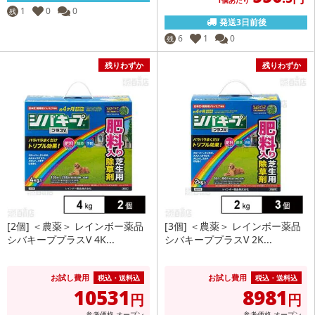
1
0
0
残
発送3日前後
6
1
0
残
残りわずか
残りわずか
[2個] ＜農薬＞ レインボー薬品
[3個] ＜農薬＞ レインボー薬品
シバキーププラスV 4K...
シバキーププラスV 2K...
お試し費用
お試し費用
税込・送料込
税込・送料込
10531
8981
円
円
参考価格
オープン
参考価格
オープン