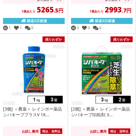
5265
2993
.5円
.7円
1個あたり
1個あたり
発送3日前後
発送3日前後
1
1
0
3
0
0
残
残
残りわずか
残りわずか
[3個] ＜農薬＞ レインボー薬品
[2個] ＜農薬＞ レインボー薬品
シバキーププラスV 1K...
シバキープIII粒剤 3...
お試し費用
お試し費用
税込・送料込
税込・送料込