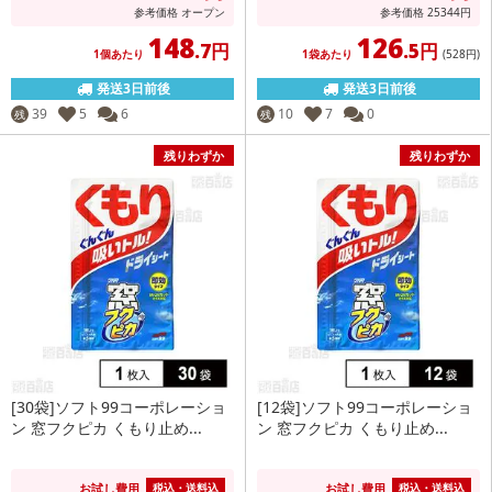
参考価格
オープン
参考価格
25344
円
148
126
.7円
.5円
1個あたり
1袋あたり
(528
円
)
発送3日前後
発送3日前後
39
5
6
10
7
0
残
残
残りわずか
残りわずか
[30袋]ソフト99コーポレーショ
[12袋]ソフト99コーポレーショ
ン 窓フクピカ くもり止め...
ン 窓フクピカ くもり止め...
お試し費用
お試し費用
税込・送料込
税込・送料込