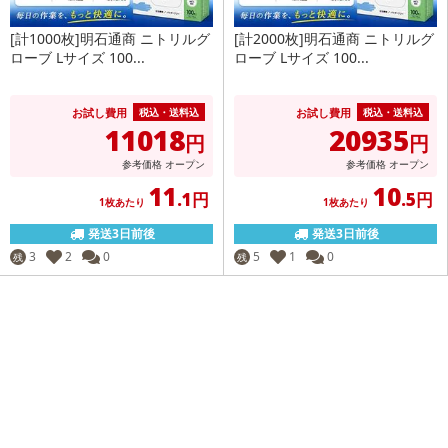
[計1000枚]明石通商 ニトリルグ
[計2000枚]明石通商 ニトリルグ
ローブ Lサイズ 100...
ローブ Lサイズ 100...
お試し費用
お試し費用
税込・送料込
税込・送料込
11018
20935
円
円
参考価格
オープン
参考価格
オープン
11
10
.1円
.5円
1枚あたり
1枚あたり
発送3日前後
発送3日前後
3
2
0
5
1
0
残
残