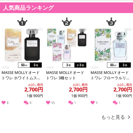
人気商品ランキング
MASSE MOLLY オード
MASSE MOLLY オード
MASSE MOLLY オード
トワレ ホワイトムスク
トワレ 3種セット
トワレ フローラルリッ
50ml
チ 50ml
お試し費用
お試し費用
お試し費用
2,700円
2,700円
2,700円
1個 900円
1個 900円
1個 900円
8
0
55
1
5
1
もっと見る