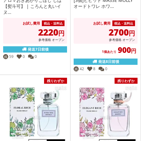
アロマおきあがりこぼし しば
[3個]ビピット MASSE MOLLY
【熨斗可】 | ころんと丸いイ
オードトワレ ホワ...
ヌ...
お試し費用
お試し費用
税込・送料込
税込・送料込
2220
2700
円
円
参考価格
オープン
参考価格
オープン
900
発送7日前後
円
1個あたり
59
0
0
残
発送8日前後
42
8
0
残
残りわずか
残りわずか