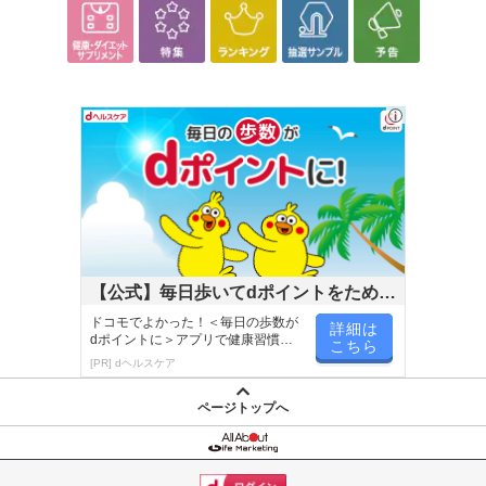
【公式】毎日歩いてdポイントをためよ
う！
ドコモでよかった！＜毎日の歩数が
詳細は
dポイントに＞アプリで健康習慣が
こちら
楽しく続く！
[PR] dヘルスケア
ページトップへ