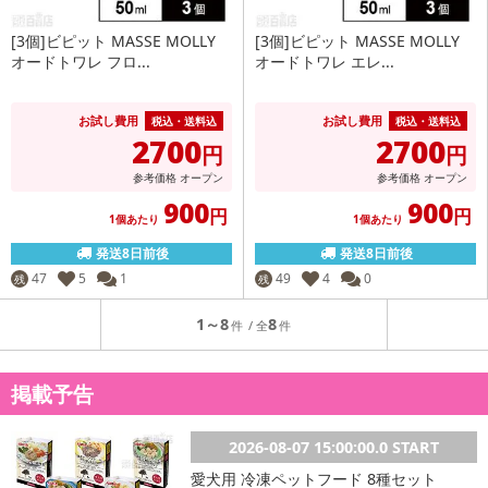
[3個]ビピット MASSE MOLLY
[3個]ビピット MASSE MOLLY
オードトワレ フロ...
オードトワレ エレ...
お試し費用
お試し費用
税込・送料込
税込・送料込
2700
2700
円
円
参考価格
オープン
参考価格
オープン
900
900
円
円
1個あたり
1個あたり
発送8日前後
発送8日前後
47
5
1
49
4
0
残
残
1～8
8
掲載予告
2026-08-07 15:00:00.0 START
愛犬用 冷凍ペットフード 8種セット