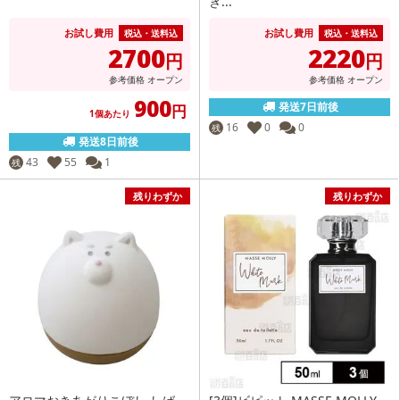
き...
お試し費用
お試し費用
税込・送料込
税込・送料込
2700
2220
円
円
参考価格
オープン
参考価格
オープン
900
発送7日前後
円
1個あたり
16
0
0
残
発送8日前後
43
55
1
残
残りわずか
残りわずか