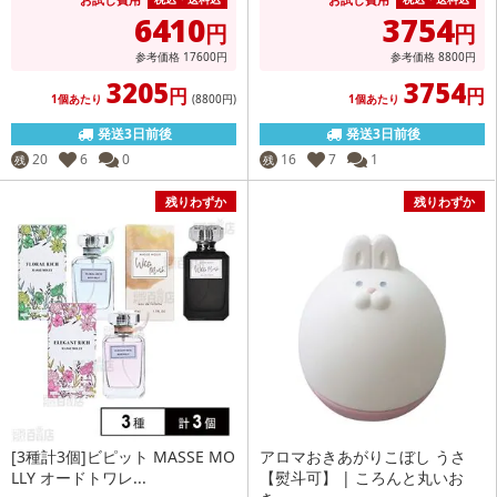
6410
3754
円
円
参考価格
17600
円
参考価格
8800
円
3205
3754
円
円
1個あたり
(8800
円
)
1個あたり
発送3日前後
発送3日前後
20
6
0
16
7
1
残
残
残りわずか
残りわずか
[3種計3個]ビピット MASSE MO
アロマおきあがりこぼし うさ
LLY オードトワレ...
【熨斗可】 | ころんと丸いお