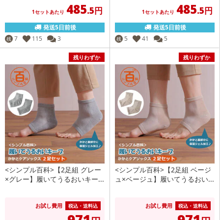
485
485
.5円
.5円
1セットあたり
1セットあたり
発送5日前後
発送5日前後
7
115
3
5
41
5
残
残
残りわずか
残りわずか
<シンプル百科>【2足組 グレー
<シンプル百科>【2足組 ベージ
×グレー】履いてうるおいキー...
ュ×ベージュ】履いてうるおい...
お試し費用
お試し費用
税込・送料込
税込・送料込
971
971