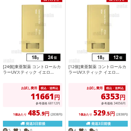
[24個]東亜製薬 コントロールカ
[12個]東亜製薬 コントロールカ
ラーUVスティック イエロ...
ラーUVスティック イエロ...
お試し費用
お試し費用
税込・送料込
税込・送料込
11661
6353
円
円
参考価格
68112
円
参考価格
34056
円
485
529
.9円
.5円
1個あたり
(2838
円
)
1個あたり
(2838
円
)
発送3日前後
発送3日前後
5
3
0
4
0
0
残
残