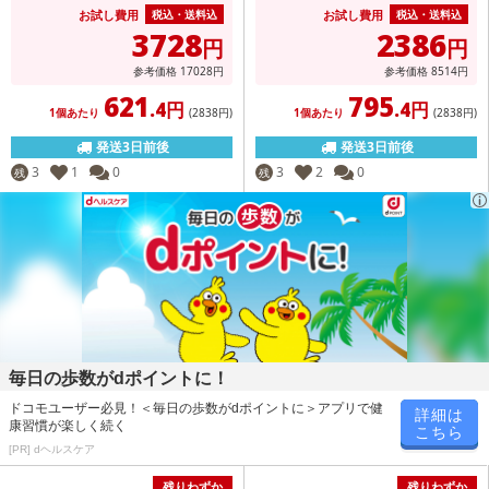
お試し費用
お試し費用
税込・送料込
税込・送料込
3728
2386
円
円
参考価格
17028
円
参考価格
8514
円
621
795
.4円
.4円
1個あたり
(2838
円
)
1個あたり
(2838
円
)
発送3日前後
発送3日前後
3
1
0
3
2
0
残
残
毎日の歩数がdポイントに！
ドコモユーザー必見！＜毎日の歩数がdポイントに＞アプリで健
詳細は
康習慣が楽しく続く
こちら
[PR] dヘルスケア
残りわずか
残りわずか