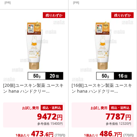
[PR]
[PR]
残りわずか
残りわずか
[20個]ユースキン製薬 ユースキ
[16個]ユースキン製薬 ユースキ
ン hana ハンドクリー...
ン hana ハンドクリー...
お試し費用
お試し費用
税込・送料込
税込・送料込
9472
7787
円
円
参考価格
15400
円
参考価格
12320
円
473
486
.6円
.7円
1個あたり
(770
円
)
1個あたり
(770
円
)