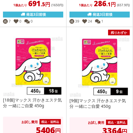
691
286
.5円
.1円
1個あたり
(1650
円
)
1個あたり
(657
.9円
)
発送3日前後
発送3日前後
7
0
0
39
24
1
残
残
残りわずか
[18個]マックス 汗かきエステ気
[9個]マックス 汗かきエステ気
分 一緒にご自愛 450g
分 一緒にご自愛 450g
お試し費用
税込・送料込
お試し費用
税込・送料込
5406
3364
円
円