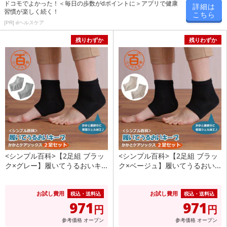
ドコモでよかった！＜毎日の歩数がdポイントに＞アプリで健康
詳細は
習慣が楽しく続く！
こちら
[PR] dヘルスケア
残りわずか
残りわずか
<シンプル百科>【2足組 ブラッ
<シンプル百科>【2足組 ブラッ
ク×グレー】履いてうるおいキ...
ク×ベージュ】履いてうるおい...
お試し費用
お試し費用
税込・送料込
税込・送料込
971
971
円
円
参考価格
オープン
参考価格
オープン