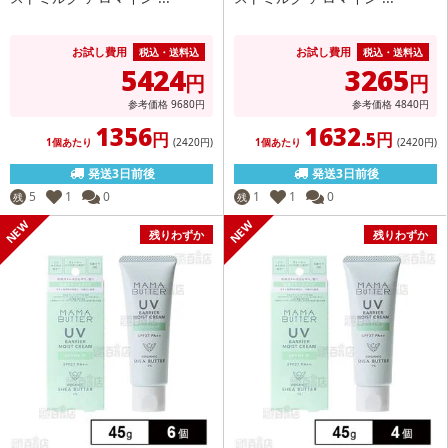
お試し費用
お試し費用
税込・送料込
税込・送料込
5424
3265
円
円
参考価格
9680
円
参考価格
4840
円
1356
1632
円
.5円
1個あたり
(2420
円
)
1個あたり
(2420
円
)
発送3日前後
発送3日前後
5
1
0
1
1
0
残
残
残りわずか
残りわずか