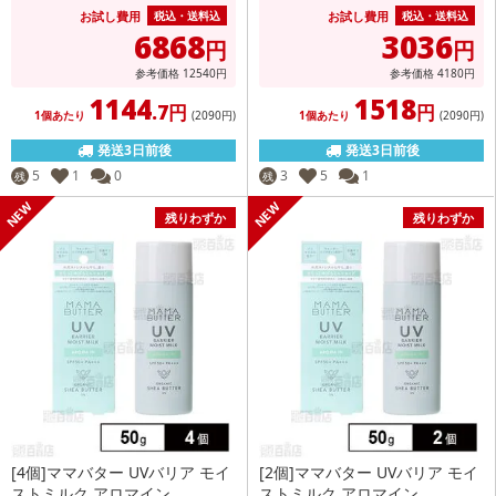
お試し費用
お試し費用
税込・送料込
税込・送料込
6868
3036
円
円
参考価格
12540
円
参考価格
4180
円
1144
1518
.7円
円
1個あたり
(2090
円
)
1個あたり
(2090
円
)
発送3日前後
発送3日前後
5
1
0
3
5
1
残
残
残りわずか
残りわずか
[4個]ママバター UVバリア モイ
[2個]ママバター UVバリア モイ
ストミルク アロマイン ...
ストミルク アロマイン ...