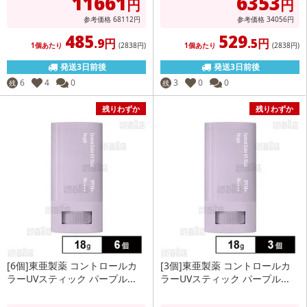
11661
6353
円
円
参考価格
68112
円
参考価格
34056
円
485
529
.9円
.5円
1個あたり
(2838
円
)
1個あたり
(2838
円
)
発送3日前後
発送3日前後
6
4
0
3
0
0
残
残
残りわずか
残りわずか
[6個]東亜製薬 コントロールカ
[3個]東亜製薬 コントロールカ
ラーUVスティック パープル...
ラーUVスティック パープル...