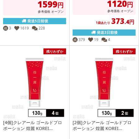
1120
1599
円
円
参考価格
オープン
参考価格
オープン
373
発送5日前後
.4円
1袋あたり
3
1619
228
残
発送3日前後
379
19
4
残
残りわずか
残りわずか
[4個]クレアール ゴールドプロ
[2個]クレアール ゴールドプロ
ポーション 煌麗 KOREI...
ポーション 煌麗 KOREI...