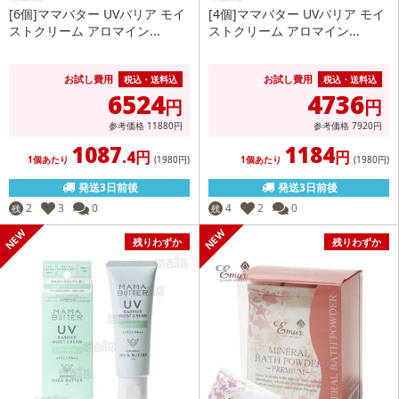
[6個]ママバター UVバリア モイ
[4個]ママバター UVバリア モイ
ストクリーム アロマイン...
ストクリーム アロマイン...
お試し費用
お試し費用
税込・送料込
税込・送料込
6524
4736
円
円
参考価格
11880
円
参考価格
7920
円
1087
1184
.4円
円
1個あたり
(1980
円
)
1個あたり
(1980
円
)
発送3日前後
発送3日前後
2
3
0
4
2
0
残
残
残りわずか
残りわずか