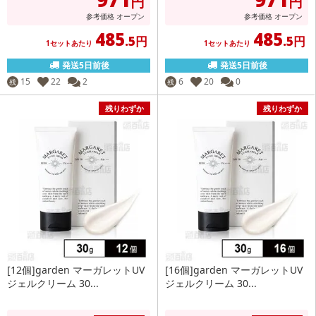
円
円
参考価格
オープン
参考価格
オープン
485
485
.5円
.5円
1セットあたり
1セットあたり
発送5日前後
発送5日前後
15
22
2
6
20
0
残
残
残りわずか
残りわずか
[12個]garden マーガレットUV
[16個]garden マーガレットUV
ジェルクリーム 30...
ジェルクリーム 30...