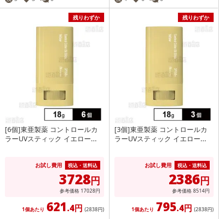
残りわずか
残りわずか
[6個]東亜製薬 コントロールカ
[3個]東亜製薬 コントロールカ
ラーUVスティック イエロー...
ラーUVスティック イエロー...
お試し費用
お試し費用
税込・送料込
税込・送料込
3728
2386
円
円
参考価格
17028
円
参考価格
8514
円
621
795
.4円
.4円
1個あたり
(2838
円
)
1個あたり
(2838
円
)