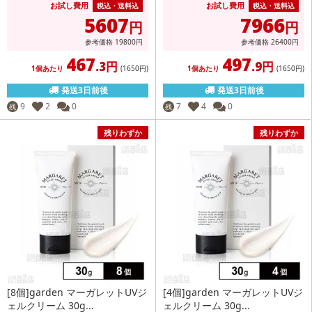
お試し費用
お試し費用
税込・送料込
税込・送料込
5607
7966
円
円
参考価格
19800
円
参考価格
26400
円
467
497
.3円
.9円
1個あたり
(1650
円
)
1個あたり
(1650
円
)
発送3日前後
発送3日前後
9
2
0
7
4
0
残
残
残りわずか
残りわずか
[8個]garden マーガレットUVジ
[4個]garden マーガレットUVジ
ェルクリーム 30g...
ェルクリーム 30g...