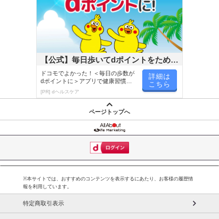
【公式】毎日歩いてdポイントをためよ
う！
ドコモでよかった！＜毎日の歩数が
詳細は
dポイントに＞アプリで健康習慣が
こちら
楽しく続く！
[PR] dヘルスケア
ページトップへ
※本サイトでは、おすすめのコンテンツを表示するにあたり、お客様の履歴情
報を利用しています。
特定商取引表示