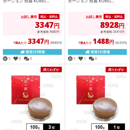
ポーション 煌麗 KOREI...
ポーション 煌麗 KOREI...
お試し費用
お試し費用
税込・送料込
税込・送料込
3347
8928
円
円
参考価格
9680
円
参考価格
25410
円
3347
1488
円
円
1個あたり
(9680
円
)
1個あたり
(4235
円
)
発送3日前後
発送3日前後
5
0
0
5
1
0
残
残
残りわずか
残りわずか