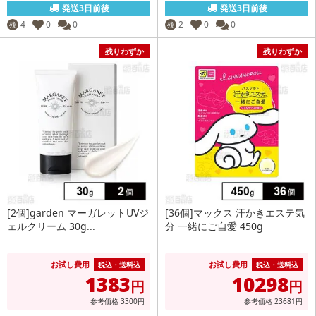
発送3日前後
発送3日前後
4
0
0
2
0
0
残
残
残りわずか
残りわずか
[2個]garden マーガレットUVジ
[36個]マックス 汗かきエステ気
ェルクリーム 30g...
分 一緒にご自愛 450g
お試し費用
お試し費用
税込・送料込
税込・送料込
1383
10298
円
円
参考価格
3300
円
参考価格
23681
円