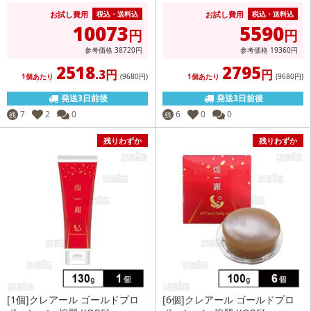
お試し費用
お試し費用
税込・送料込
税込・送料込
10073
5590
円
円
参考価格
38720
円
参考価格
19360
円
2518
2795
.3円
円
1個あたり
(9680
円
)
1個あたり
(9680
円
)
発送3日前後
発送3日前後
7
2
0
6
0
0
残
残
残りわずか
残りわずか
[1個]クレアール ゴールドプロ
[6個]クレアール ゴールドプロ