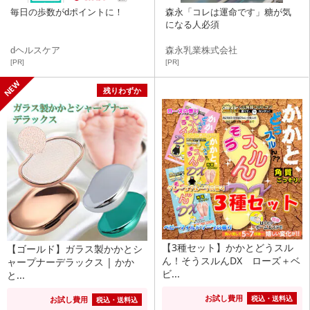
毎日の歩数がdポイントに！
森永「コレは運命です」糖が気
になる人必須
dヘルスケア
森永乳業株式会社
[PR]
[PR]
残りわずか
【3種セット】かかとどうスル
【ゴールド】ガラス製かかとシ
ん！そうスルんDX ローズ＋ベ
ャープナーデラックス | かか
ビ...
と...
お試し費用
税込・送料込
お試し費用
税込・送料込