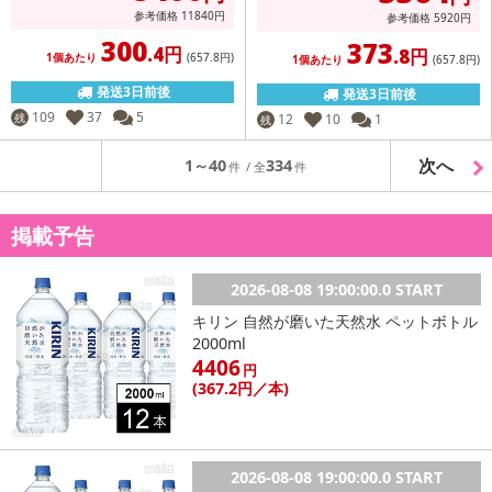
参考価格
11840
円
参考価格
5920
円
300
373
.4円
.8円
1個あたり
(657
.8円
)
1個あたり
(657
.8円
)
発送3日前後
発送3日前後
109
37
5
残
12
10
1
残
次へ
1～40
334
掲載予告
2026-08-08 19:00:00.0 START
キリン 自然が磨いた天然水 ペットボトル
2000ml
4406
円
(367
.2円
／本)
2026-08-08 19:00:00.0 START