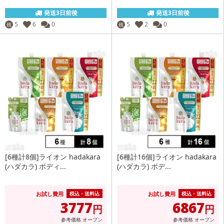
発送3日前後
発送3日前後
5
6
0
5
2
0
残
残
[6種計8個]ライオン hadakara
[6種計16個]ライオン hadakara
(ハダカラ) ボディ...
(ハダカラ) ボデ...
お試し費用
お試し費用
税込・送料込
税込・送料込
3777
6867
円
円
参考価格
オープン
参考価格
オープン