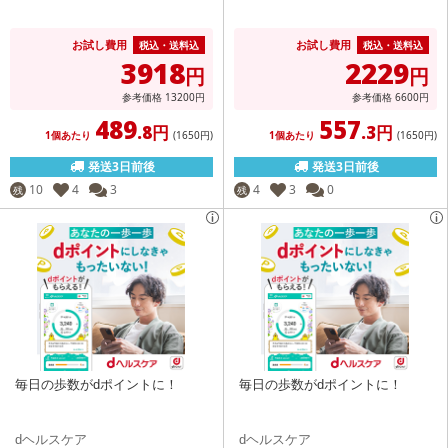
お試し費用
お試し費用
税込・送料込
税込・送料込
3918
2229
円
円
参考価格
13200
円
参考価格
6600
円
489
557
.8円
.3円
1個あたり
(1650
円
)
1個あたり
(1650
円
)
発送3日前後
発送3日前後
10
4
3
4
3
0
残
残
毎日の歩数がdポイントに！
毎日の歩数がdポイントに！
dヘルスケア
dヘルスケア