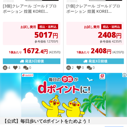
[3個]クレアール ゴールドプロ
[1個]クレアール ゴールドプロ
ポーション 煌麗 KOREI...
ポーション 煌麗 KOREI...
お試し費用
お試し費用
税込・送料込
税込・送料込
5017
2408
円
円
参考価格
12705
円
参考価格
4235
円
1672
2408
.4円
円
1個あたり
(4235
円
)
1個あたり
(4235
円
)
発送3日前後
発送3日前後
4
3
0
2
0
0
残
残
【公式】毎日歩いてdポイントをためよう！