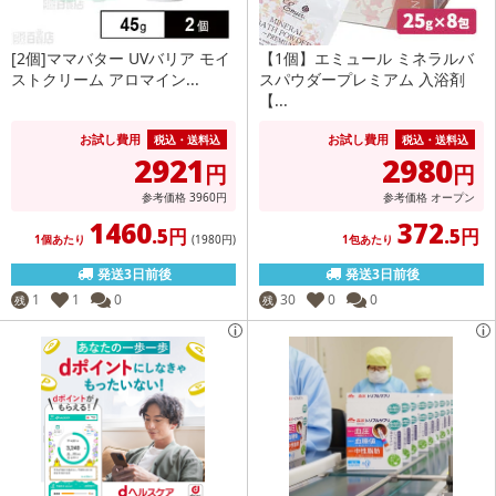
[2個]ママバター UVバリア モイ
【1個】エミュール ミネラルバ
ストクリーム アロマイン...
スパウダープレミアム 入浴剤
【...
お試し費用
お試し費用
税込・送料込
税込・送料込
2921
2980
円
円
参考価格
3960
円
参考価格
オープン
1460
372
.5円
.5円
1個あたり
(1980
円
)
1包あたり
発送3日前後
発送3日前後
1
1
0
30
0
0
残
残