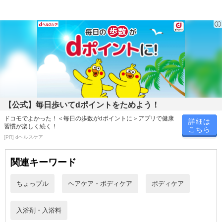
お申込みの際は 「商品情報」に記載されている「注意事項」を
必ずご確認ください。
【キャンセルについて】
※お申込み後のキャンセルはお受けできません。
記載されている内容を必ずご確認いただき、お届けする商品セット
にご納得いただきましたうえでお申し込みください。
※パッケージ変更や商品リニューアル(成分など含む)等により、参考
の掲載画像や画像内のバーコードなど、お届け商品と多少異なる場
【公式】毎日歩いてdポイントをためよう！
合がございます。
ドコモでよかった！＜毎日の歩数がdポイントに＞アプリで健康
詳細は
また、[新たな加工食品の原料原産地表示制度]の経過措置期間の終
習慣が楽しく続く！
こちら
了により、商品詳細内に記載の原産国・原材料の表記が旧表記の場
[PR] dヘルスケア
合がございます。
あらかじめご了承いただいた上でお申込みください。なお、本理由
関連キーワード
によるお申込み後のキャンセル・返品交換は対応いたしかねます。
ちょっプル
ヘアケア・ボディケア
ボディケア
【お支払いについて】
※送料はお試し費用に含まれております。
入浴剤・入浴料
※お支払い方法は、電話料金合算払い、クレジットカード、dポイン