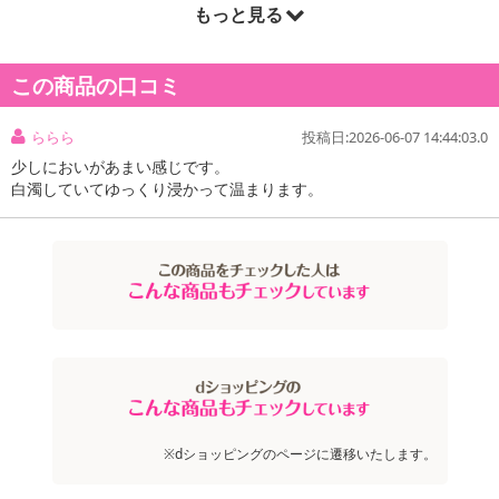
もっと見る
この商品の口コミ
本商品は沖縄・離島へのお届けはできませんので、ご了承くださ
い。
ららら
投稿日:2026-06-07 14:44:03.0
少しにおいがあまい感じです。
●お肌ひきしめ成分：国産海塩、死海塩(イスラエル産)配合。
白濁していてゆっくり浸かって温まります。
●アイシナモロール限定デザイン。
●シア＆ザクロの香り
●ミルクホワイトのお湯色。
※dショッピングのページに遷移いたします。