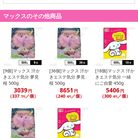
トの利用となります。
マックスのその他商品
【発送・お届け・商品について】
※お申込み頂きました商品の同梱、お届けの日時指定はいたしかね
ます。
※会員様のご都合でお受取りいただけない場合、商品の再発送や返
金はいたしかねます。
また、お届け日時のご指定は、お受けできません。宅配業者からの
不在票にてご対応ください。
[9個]マックス 汗か
[36個]マックス 汗か
[18個]マックス 汗か
※発送予定日は前後する場合がございます。また商品によって発送
きエステ気分 夢見
きエステ気分 夢見
きエステ気分 一緒
日が異なります。
桜 500g
桜 500g
にご自愛 450g
※dショッピングサンプル百貨店よりお届けする商品は、ご利用いた
3039
8651
5406
円
円
円
だいた後のご感想をいただくことを目的としており、転売等は固く
（337
／個）
（240
／個）
（300
／個）
.7円
.4円
.4円
禁じます。
転売等、目的以外での利用が確認された場合は、サービス利用を停
止させていただきます。
発送日カレンダー