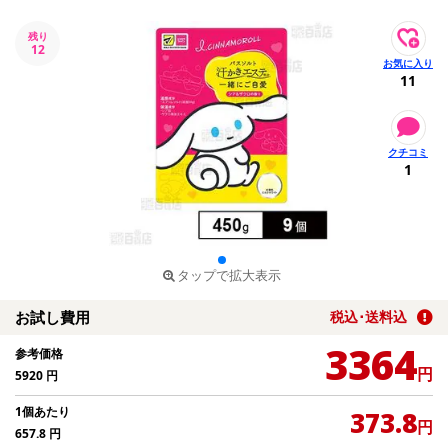
残り
12
11
1
タップで拡大表示
お試し費用
税込･送料込
3364
参考価格
円
5920
円
1個あたり
373.8
円
657.8
円