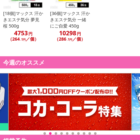
[18個]マックス 汗か
[36個]マックス 汗か
きエステ気分 夢見
きエステ気分 一緒
桜 500g
にご自愛 450g
4753
10298
円
円
（264
／個）
（286
／個）
.1円
.1円
今週のオススメ
休業日
■
その他共通および商品カテゴリー別注意事項（※必ずご確認くだ
さい）
こちらの情報は
2026-07-13 10:34:26.0
での情報となります。