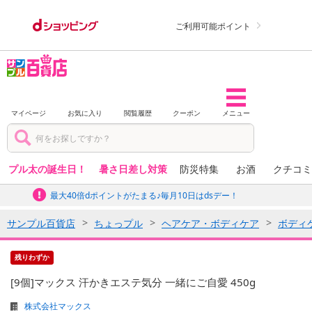
ご利用可能ポイント
マイページ
お気に入り
閲覧履歴
クーポン
メニュー
プル太の誕生日！
暑さ日差し対策
防災特集
お酒
クチコミ
最大40倍dポイントがたまる♪毎月10日はdsデー！
サンプル百貨店
ちょっプル
ヘアケア・ボディケア
ボディ
残りわずか
[9個]マックス 汗かきエステ気分 一緒にご自愛 450g
株式会社マックス