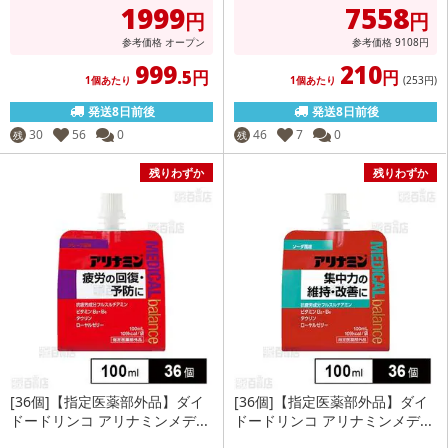
1999
7558
円
円
参考価格
オープン
参考価格
9108
円
999
210
.5円
円
1個あたり
1個あたり
(253
円
)
発送8日前後
発送8日前後
30
56
0
46
7
0
残
残
残りわずか
残りわずか
[36個]【指定医薬部外品】ダイ
[36個]【指定医薬部外品】ダイ
ドードリンコ アリナミンメデ...
ドードリンコ アリナミンメデ...