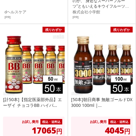
のが、“身近なスーパーフルー
ツ”ともいえるキウイフルーツを
活用した「塩キウイ」
dヘルスケア
株式会社小学館
[PR]
[PR]
残りわずか
残りわずか
[計50本]【指定医薬部外品】エ
[50本]朝日商事 無敵ゴールドDX
ーザイ チョコラBB ハイパ...
3000 100ml |...
お試し費用
お試し費用
税込・送料込
税込・送料込
17065
4045
円
円