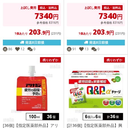
お試し費用
お試し費用
税込・送料込
税込・送料込
7340
7340
円
円
参考価格
8316
円
参考価格
8316
円
203
203
.9円
.9円
1個あたり
(231
円
)
1個あたり
(231
円
)
発送8日前後
発送8日前後
86
12
0
91
13
0
残
残
残りわずか
残りわずか
[36個]【指定医薬部外品】アリ
[計36個]【指定医薬部外品】興