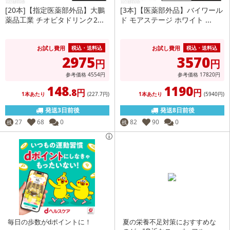
[20本]【指定医薬部外品】大鵬
[3本]【医薬部外品】バイワール
薬品工業 チオビタドリンク2...
ド モアステージ ホワイト ...
お試し費用
お試し費用
税込・送料込
税込・送料込
2975
3570
円
円
参考価格
4554
円
参考価格
17820
円
148
1190
.8円
円
1本あたり
(227
.7円
)
1本あたり
(5940
円
)
発送3日前後
発送8日前後
27
68
0
82
90
0
残
残
毎日の歩数がdポイントに！
夏の栄養不足対策におすすめな