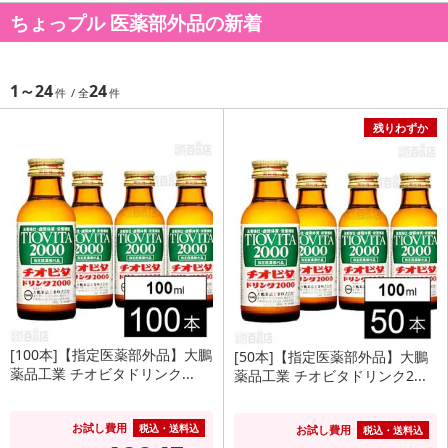
ちょっプル 医薬部外品の新着
1～24
24
残りわずか
[100本]【指定医薬部外品】大鵬
[50本]【指定医薬部外品】大鵬
薬品工業 チオビタドリンク...
薬品工業 チオビタドリンク2...
お試し費用
税込・送料込
お試し費用
税込・送料込