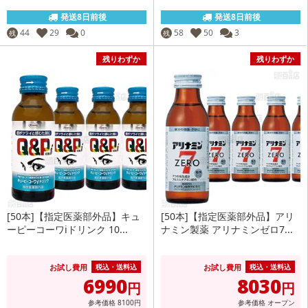
発送8日前後
発送8日前後
44
29
0
58
50
3
残
残
残りわずか
残りわずか
[50本]【指定医薬部外品】キュ
[50本]【指定医薬部外品】アリ
ーピーコーワiドリンク 10...
ナミン製薬 アリナミンゼロ7...
お試し費用
お試し費用
税込・送料込
税込・送料込
6990
8030
円
円
参考価格
8100
円
参考価格
オープン