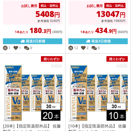
お試し費用
お試し費用
税込・送料込
税込・送料込
5408
13047
円
円
参考価格
9240
円
参考価格
19800
円
180
434
.3円
.9円
1本あたり
(308
円
)
1本あたり
(660
円
)
発送3日前後
発送3日前後
1
1
0
12
2
0
残
残
残りわずか
残りわずか
[20本]【指定医薬部外品】 佐藤
[10本]【指定医薬部外品】 佐藤