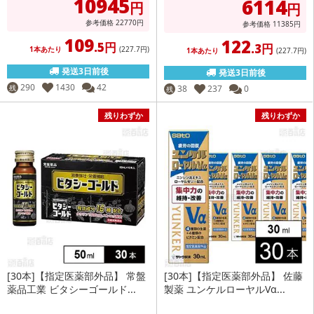
10945
6114
円
円
参考価格
22770
円
参考価格
11385
円
109
122
.5円
.3円
1本あたり
(227
.7円
)
1本あたり
(227
.7円
)
発送3日前後
発送3日前後
290
1430
42
残
38
237
0
残
残りわずか
残りわずか
[30本]【指定医薬部外品】 常盤
[30本]【指定医薬部外品】 佐藤
薬品工業 ビタシーゴールド...
製薬 ユンケルローヤルVα...