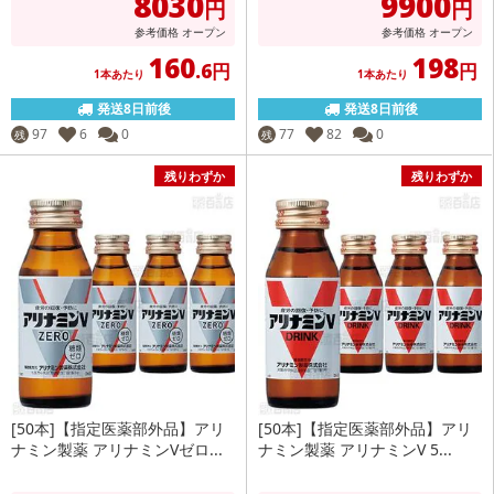
8030
9900
円
円
参考価格
オープン
参考価格
オープン
160
198
.6円
円
1本あたり
1本あたり
発送8日前後
発送8日前後
97
6
0
77
82
0
残
残
残りわずか
残りわずか
[50本]【指定医薬部外品】アリ
[50本]【指定医薬部外品】アリ
ナミン製薬 アリナミンVゼロ...
ナミン製薬 アリナミンV 5...