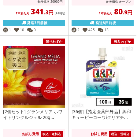
参考価格
20900
円
参考価格
オープン
341
80
.3円
.9円
1本あたり
(418
円
)
1本あたり
発送3日前後
発送8日前後
1
10
0
2
425
13
残
残
残りわずか
残りわずか
[2個セット] グランメリア ホワ
[36個]【指定医薬部外品】興和
イトリンクルジェル 20g...
キューピーコーワiクリアチ...
お試し費用
お試し費用
税込・送料込
税込・送料込