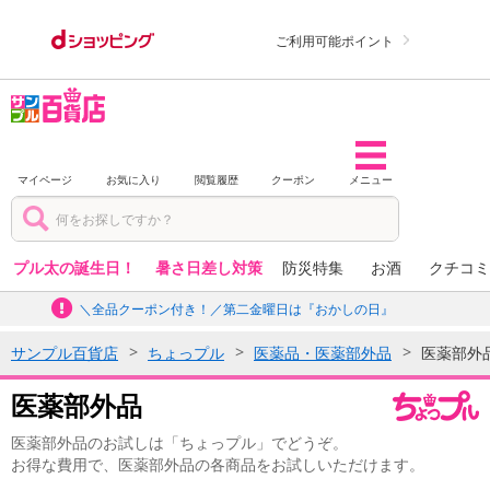
ご利用可能ポイント
マイページ
お気に入り
閲覧履歴
クーポン
メニュー
プル太の誕生日！
暑さ日差し対策
防災特集
お酒
クチコミ
＼全品クーポン付き！／第二金曜日は『おかしの日』
サンプル百貨店
ちょっプル
医薬品・医薬部外品
医薬部外
医薬部外品
医薬部外品のお試しは「ちょっプル」でどうぞ。
お得な費用で、医薬部外品の各商品をお試しいただけます。