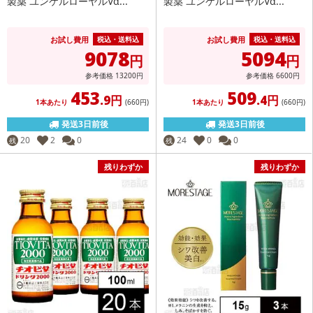
製薬 ユンケルローヤルVα...
製薬 ユンケルローヤルVα...
お試し費用
お試し費用
税込・送料込
税込・送料込
9078
5094
円
円
参考価格
13200
円
参考価格
6600
円
453
509
.9円
.4円
1本あたり
(660
円
)
1本あたり
(660
円
)
発送3日前後
発送3日前後
20
2
0
24
0
0
残
残
残りわずか
残りわずか