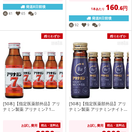
160
発送8日前後
.6円
1本あたり
41
65
0
残
発送8日前後
92
9
0
残
残りわずか
残りわずか
[50本]【指定医薬部外品】アリ
[50本]【指定医薬部外品】アリ
ナミン製薬 アリナミン7 1...
ナミン製薬 アリナミンナイト...
お試し費用
お試し費用
税込・送料込
税込・送料込