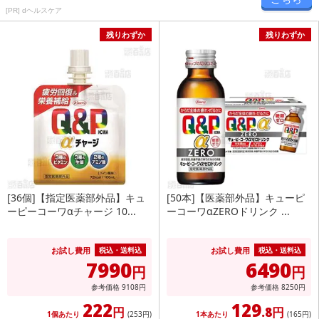
[PR] dヘルスケア
残りわずか
残りわずか
[36個]【指定医薬部外品】キュ
[50本]【医薬部外品】キューピ
ーピーコーワαチャージ 10...
ーコーワαZEROドリンク ...
お試し費用
お試し費用
税込・送料込
税込・送料込
7990
6490
円
円
参考価格
9108
円
参考価格
8250
円
222
129
円
.8円
1個あたり
(253
円
)
1本あたり
(165
円
)