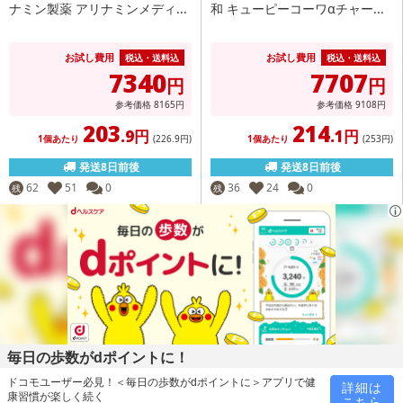
ナミン製薬 アリナミンメディ...
和 キューピーコーワαチャー...
お試し費用
お試し費用
税込・送料込
税込・送料込
7340
7707
円
円
参考価格
8165
円
参考価格
9108
円
203
214
.9円
.1円
1個あたり
(226
.9円
)
1個あたり
(253
円
)
発送8日前後
発送8日前後
62
51
0
36
24
0
残
残
毎日の歩数がdポイントに！
ドコモユーザー必見！＜毎日の歩数がdポイントに＞アプリで健
詳細は
康習慣が楽しく続く
こちら