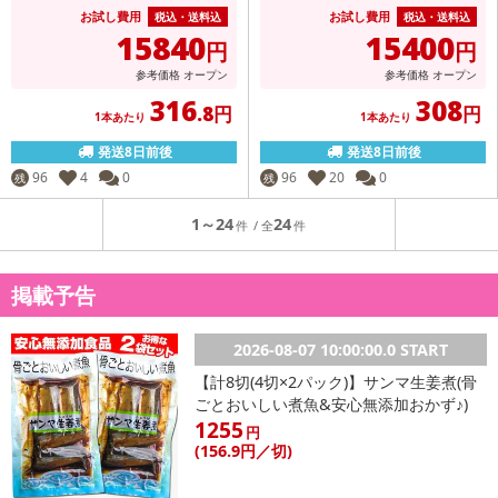
お試し費用
お試し費用
税込・送料込
税込・送料込
15840
15400
円
円
参考価格
オープン
参考価格
オープン
316
308
.8円
円
1本あたり
1本あたり
発送8日前後
発送8日前後
96
4
0
96
20
0
残
残
1～24
24
掲載予告
2026-08-07 10:00:00.0 START
【計8切(4切×2パック)】サンマ生姜煮(骨
ごとおいしい煮魚&安心無添加おかず♪)
1255
円
(156
.9円
／切)