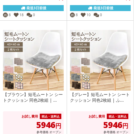
発送3日前後
発送3日前後
8
18
0
8
10
0
残
残
【ブラウン】短毛ムートン シー
【グレー】短毛ムートン シート
トクッション 同色2枚組 | ...
クッション 同色2枚組 | ふ...
お試し費用
お試し費用
税込・送料込
税込・送料込
5946
5946
円
円
参考価格
オープン
参考価格
オープン