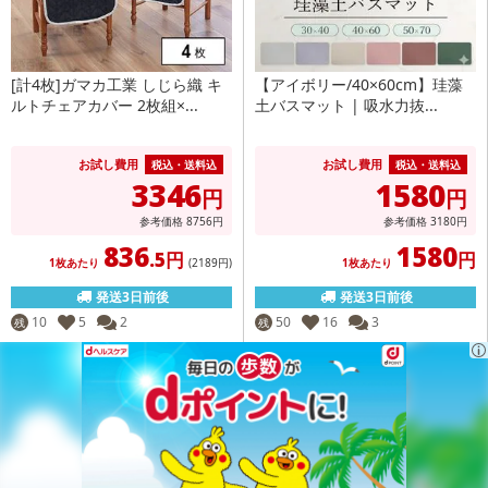
[計4枚]ガマカ工業 しじら織 キ
【アイボリー/40×60cm】珪藻
ルトチェアカバー 2枚組×...
土バスマット | 吸水力抜...
お試し費用
お試し費用
税込・送料込
税込・送料込
3346
1580
円
円
参考価格
8756
円
参考価格
3180
円
836
1580
.5円
円
1枚あたり
(2189
円
)
1枚あたり
発送3日前後
発送3日前後
10
5
2
50
16
3
残
残