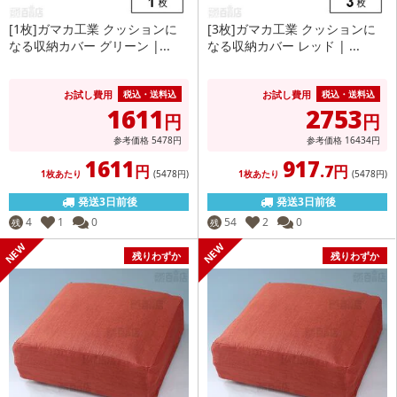
[1枚]ガマカ工業 クッションに
[3枚]ガマカ工業 クッションに
なる収納カバー グリーン |...
なる収納カバー レッド | ...
お試し費用
お試し費用
税込・送料込
税込・送料込
1611
2753
円
円
参考価格
5478
円
参考価格
16434
円
1611
917
円
.7円
1枚あたり
(5478
円
)
1枚あたり
(5478
円
)
発送3日前後
発送3日前後
4
1
0
54
2
0
残
残
残りわずか
残りわずか