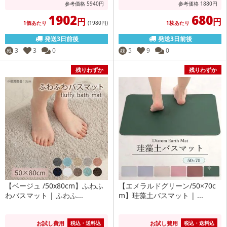
参考価格
5940
円
参考価格
1880
円
1902
680
円
円
1個あたり
(1980
円
)
1枚あたり
発送3日前後
発送3日前後
3
3
0
5
9
0
残
残
残りわずか
残りわずか
【ベージュ /50x80cm】ふわふ
【エメラルドグリーン/50×70c
わバスマット | ふわふ...
m】珪藻土バスマット | ...
お試し費用
お試し費用
税込・送料込
税込・送料込