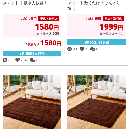
スマット | 吸水力抜群！...
マット | 敷くだけ！ひんやり
快...
お試し費用
お試し費用
税込・送料込
税込・送料込
1580
1999
円
円
参考価格
3180
円
参考価格
オープン
1580
発送3日前後
円
1枚あたり
99
8
0
残
発送3日前後
85
204
21
残