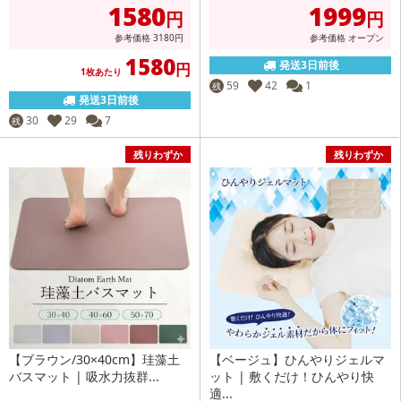
1580
1999
円
円
参考価格
3180
円
参考価格
オープン
1580
発送3日前後
円
1枚あたり
59
42
1
残
発送3日前後
30
29
7
残
残りわずか
残りわずか
【ブラウン/30×40cm】珪藻土
【ベージュ】ひんやりジェルマ
バスマット | 吸水力抜群...
ット | 敷くだけ！ひんやり快
適...