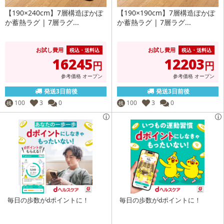
【190×240cm】7層構造ぽかぽ
【190×190cm】7層構造ぽかぽ
か蓄熱ラグ | 7層ラグ...
か蓄熱ラグ | 7層ラグ...
お試し費用
お試し費用
税込・送料込
税込・送料込
16245
12203
円
円
参考価格
オープン
参考価格
オープン
発送3日前後
発送3日前後
100
3
0
100
3
0
残
残
毎日の歩数がdポイントに！
毎日の歩数がdポイントに！