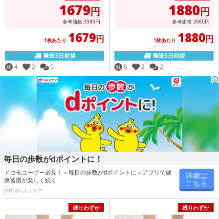
1679
1880
円
円
参考価格
3980
円
参考価格
3980
円
1679
1880
円
円
1枚あたり
1枚あたり
発送3日前後
発送3日前後
4
2
0
5
2
2
残
残
毎日の歩数がdポイントに！
ドコモユーザー必見！＜毎日の歩数がdポイントに＞アプリで健
詳細は
康習慣が楽しく続く
こちら
[PR] dヘルスケア
残りわずか
残りわずか