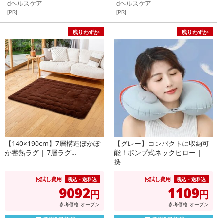
dヘルスケア
dヘルスケア
[PR]
[PR]
残りわずか
残りわずか
【140×190cm】7層構造ぽかぽ
【グレー】コンパクトに収納可
か蓄熱ラグ | 7層ラグ...
能！ポンプ式ネックピロー |
携...
お試し費用
お試し費用
税込・送料込
税込・送料込
9092
1109
円
円
参考価格
オープン
参考価格
オープン