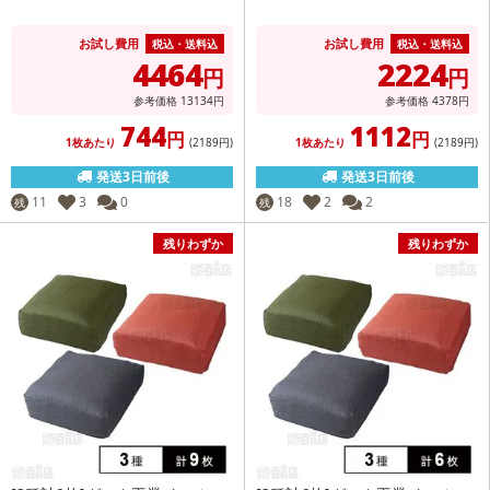
お試し費用
お試し費用
税込・送料込
税込・送料込
4464
2224
円
円
参考価格
13134
円
参考価格
4378
円
744
1112
円
円
1枚あたり
(2189
円
)
1枚あたり
(2189
円
)
発送3日前後
発送3日前後
11
3
0
18
2
2
残
残
残りわずか
残りわずか