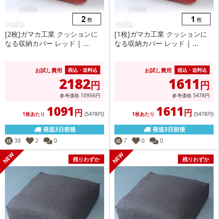
[2枚]ガマカ工業 クッションに
[1枚]ガマカ工業 クッションに
なる収納カバー レッド | ...
なる収納カバー レッド | ...
お試し費用
お試し費用
税込・送料込
税込・送料込
2182
1611
円
円
参考価格
10956
円
参考価格
5478
円
1091
1611
円
円
1枚あたり
(5478
円
)
1枚あたり
(5478
円
)
発送3日前後
発送3日前後
38
2
0
7
0
0
残
残
残りわずか
残りわずか