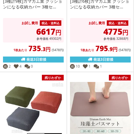
[3種計9枚]ガマカ工業 クッショ
[3種計6枚]ガマカ工業 クッショ
ンになる収納カバー 3種セ...
ンになる収納カバー 3種セ...
お試し費用
お試し費用
税込・送料込
税込・送料込
6617
4775
円
円
参考価格
49302
円
参考価格
32868
円
735
795
.3円
.9円
1枚あたり
(5478
円
)
1枚あたり
(5478
円
)
発送3日前後
発送3日前後
2
4
0
10
1
1
残
残
残りわずか
残りわずか