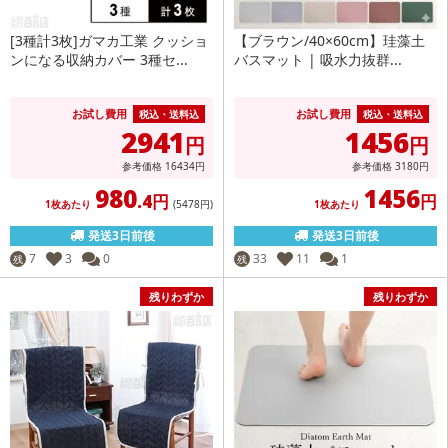
[3種計3枚]ガマカ工業 クッショ
【ブラウン/40×60cm】珪藻土
ンになる収納カバー 3種セ...
バスマット | 吸水力抜群...
お試し費用
お試し費用
税込・送料込
税込・送料込
2941
1456
円
円
参考価格
16434
円
参考価格
3180
円
980
1456
.4円
円
1枚あたり
(5478
円
)
1枚あたり
発送3日前後
発送3日前後
7
3
0
33
11
1
残
残
残りわずか
残りわずか