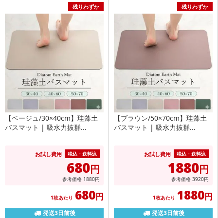
残りわずか
残りわずか
【ベージュ/30×40cm】珪藻土
【ブラウン/50×70cm】珪藻土
バスマット | 吸水力抜群...
バスマット | 吸水力抜群...
お試し費用
お試し費用
税込・送料込
税込・送料込
680
1880
円
円
参考価格
1880
円
参考価格
3920
円
680
1880
円
円
1枚あたり
1枚あたり
発送3日前後
発送3日前後