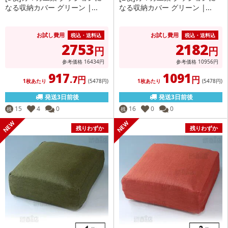
なる収納カバー グリーン |...
なる収納カバー グリーン |...
お試し費用
お試し費用
税込・送料込
税込・送料込
2753
2182
円
円
参考価格
16434
円
参考価格
10956
円
917
1091
.7円
円
1枚あたり
(5478
円
)
1枚あたり
(5478
円
)
発送3日前後
発送3日前後
15
4
0
16
0
0
残
残
残りわずか
残りわずか