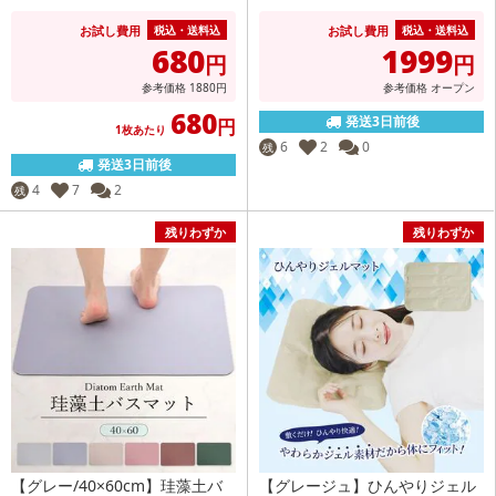
お試し費用
お試し費用
税込・送料込
税込・送料込
680
1999
円
円
参考価格
1880
円
参考価格
オープン
680
発送3日前後
円
1枚あたり
6
2
0
残
発送3日前後
4
7
2
残
残りわずか
残りわずか
【グレー/40×60cm】珪藻土バ
【グレージュ】ひんやりジェル