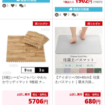
1902
発送3日前後
円
1個あたり
(1980
円
)
5
0
0
残
発送3日前後
4
3
0
残
残りわずか
残りわずか
[3個]シービージャパン やわら
【アイボリー/30×40cm】珪藻
かウッディマット 9枚組 ナ...
土バスマット | 吸水力抜...
お試し費用
お試し費用
税込・送料込
税込・送料込
5706
680
円
円