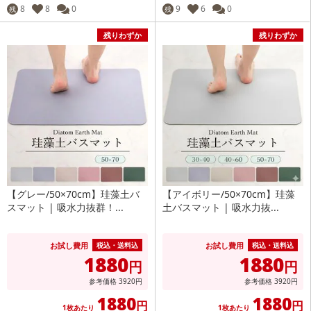
8
8
0
9
6
0
残
残
残りわずか
残りわずか
【グレー/50×70cm】珪藻土バ
【アイボリー/50×70cm】珪藻
スマット | 吸水力抜群！...
土バスマット | 吸水力抜...
お試し費用
お試し費用
税込・送料込
税込・送料込
1880
1880
円
円
参考価格
3920
円
参考価格
3920
円
1880
1880
円
円
1枚あたり
1枚あたり