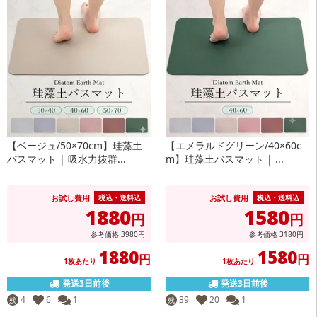
【ベージュ/50×70cm】珪藻土
【エメラルドグリーン/40×60c
バスマット | 吸水力抜群...
m】珪藻土バスマット | ...
お試し費用
お試し費用
税込・送料込
税込・送料込
1880
1580
円
円
参考価格
3980
円
参考価格
3180
円
1880
1580
円
円
1枚あたり
1枚あたり
発送3日前後
発送3日前後
4
6
1
39
20
1
残
残