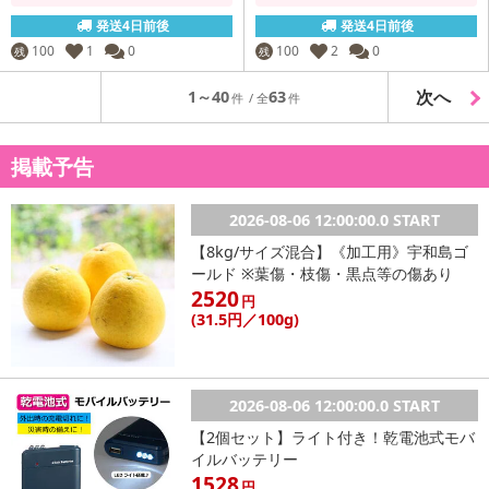
発送4日前後
発送4日前後
100
1
0
100
2
0
残
残
次へ
1～40
63
掲載予告
2026-08-06 12:00:00.0 START
【8kg/サイズ混合】《加工用》宇和島ゴ
ールド ※葉傷・枝傷・黒点等の傷あり
2520
円
(31
.5円
／100g)
2026-08-06 12:00:00.0 START
【2個セット】ライト付き！乾電池式モバ
イルバッテリー
1528
円