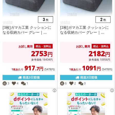
[3枚]ガマカ工業 クッションに
[2枚]ガマカ工業 クッションに
なる収納カバー グレー | ...
なる収納カバー グレー | ...
お試し費用
お試し費用
税込・送料込
税込・送料込
2753
2182
円
円
参考価格
16434
円
参考価格
10956
円
917
1091
.7円
円
1枚あたり
(5478
円
)
1枚あたり
(5478
円
)
発送3日前後
発送3日前後
3
4
1
6
2
0
残
残