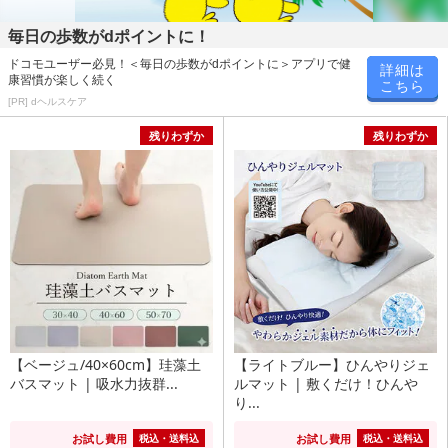
毎日の歩数がdポイントに！
ドコモユーザー必見！＜毎日の歩数がdポイントに＞アプリで健
詳細は
康習慣が楽しく続く
こちら
[PR] dヘルスケア
残りわずか
残りわずか
【ベージュ/40×60cm】珪藻土
【ライトブルー】ひんやりジェ
バスマット | 吸水力抜群...
ルマット | 敷くだけ！ひんや
り...
お試し費用
お試し費用
税込・送料込
税込・送料込