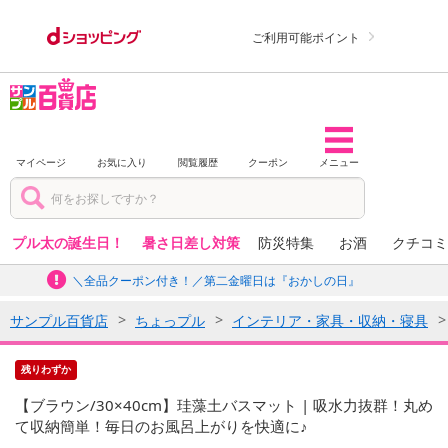
ご利用可能ポイント
マイページ
お気に入り
閲覧履歴
クーポン
メニュー
プル太の誕生日！
暑さ日差し対策
防災特集
お酒
クチコミ
＼全品クーポン付き！／第二金曜日は『おかしの日』
サンプル百貨店
ちょっプル
インテリア・家具・収納・寝具
残りわずか
【ブラウン/30×40cm】珪藻土バスマット | 吸水力抜群！丸め
て収納簡単！毎日のお風呂上がりを快適に♪