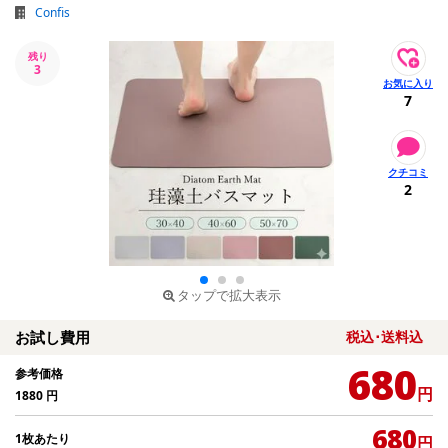
Confis
残り
3
7
2
タップで拡大表示
お試し費用
税込･送料込
680
参考価格
円
1880
円
680
1枚あたり
円