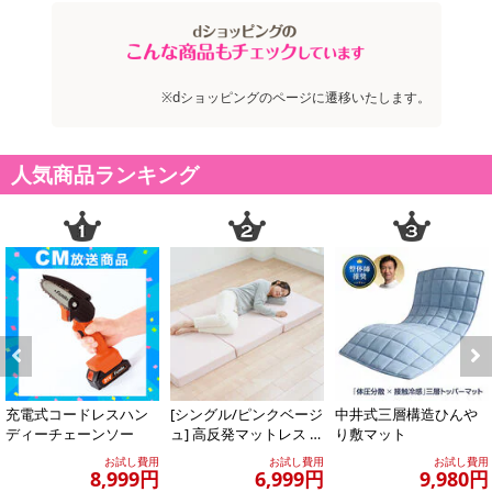
※dショッピングのページに遷移いたします。
人気商品ランキング
Previous
Next
充電式コードレスハン
[シングル/ピンクベージ
中井式三層構造ひんや
ディーチェーンソー
ュ] 高反発マットレス 厚
り敷マット
さ10センチ 130N (カ
お試し費用
お試し費用
お試し費用
バ...
8,999円
6,999円
9,980円