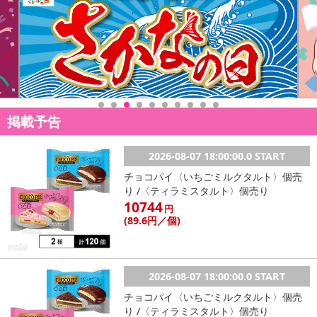
りますが、予め上記点ご了承下さい。
注意事項
【賞味・消費期限のある商品について】
商品到着時点でのお日持ち期間は、配送日数などにより異なります
のでご了承ください。
掲載予告
【キャンセルについて】
※お申込み後のキャンセルはお受けできません。
2026-08-07 18:00:00.0 START
記載されている内容を必ずご確認いただき、お届けする商品セット
チョコパイ〈いちごミルクタルト〉個売
にご納得いただきましたうえでお申し込みください。
り /〈ティラミスタルト〉個売り
※パッケージ変更や商品リニューアル（成分など含む）等により、
10744
円
参考の掲載画像や画像内のバーコードなど、お届け商品と多少異な
(89
.6円
／個)
る場合がございます。
また、[新たな加工食品の原料原産地表示制度]の経過措置期間の終
了により、商品詳細内に記載の原産国・原材料の表記が旧表記の場
2026-08-07 18:00:00.0 START
合がございます。
チョコパイ〈いちごミルクタルト〉個売
あらかじめご了承いただいた上でお申込みください。なお、本理由
り /〈ティラミスタルト〉個売り
によるお申込み後のキャンセル・返品交換は対応いたしかねます。