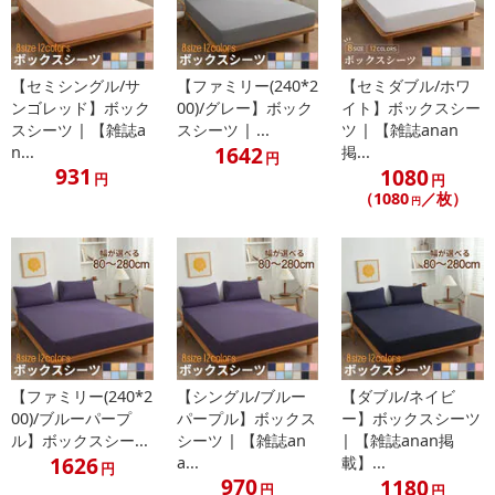
・原材料/材質/素材：素材：珪藻土
・商品カラー：ブラウン
・商品サイズ：掲載名でご確認ください
【セミシングル/サ
【ファミリー(240*2
【セミダブル/ホワ
・商品重量：-
ンゴレッド】ボック
00)/グレー】ボック
イト】ボックスシー
スシーツ | 【雑誌a
スシーツ | ...
ツ | 【雑誌anan
・注意事項：
1642
n...
掲...
■サイズ：
円
931
1080
円
円
30×40cm
（1080
／枚）
円
40×60cm
50×70cm
<取り扱い上のご注意>
●実際の商品の色は、ご使用のモニターによって実際の明るさや色
と多少異なって見える場合がございます。あらかじめご了承くださ
い。
【ファミリー(240*2
【シングル/ブルー
【ダブル/ネイビ
00)/ブルーパープ
パープル】ボックス
ー】ボックスシーツ
●本製品は吸水性に優れていますが、吸収された水分は内部まで浸
ル】ボックスシー...
シーツ | 【雑誌an
| 【雑誌anan掲
透している為、表面は乾いていても内部は湿っている場合がござい
1626
a...
載】...
円
970
1180
ます。
円
円