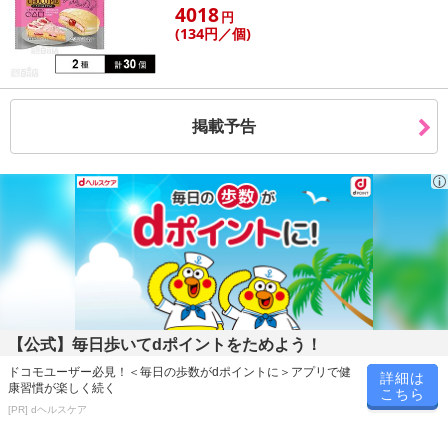
4018
円
(134
円
／個)
【お支払いについて】
※お支払い方法は、電話料金合算払い、クレジットカード払い、dポ
イントがご利用いただけます。
掲載予告
【発送・お届け・商品について】
※お申込み頂きました商品の同梱、お届けの日時指定はいたしかね
ます。
※お客様のご都合でお受取りいただけない場合、商品の再発送や返
金はいたしかねます。
また、お届け日時のご指定は、お受けできません。宅配業者からの
不在票にてご対応ください。
※発送予定日は前後する場合がございます。また商品によって発送
日が異なります。
※dショッピングサンプル百貨店よりお届けする商品は、ご利用いた
【公式】毎日歩いてdポイントをためよう！
だいた後のご感想をいただくことを目的としており、転売等は固く
ドコモユーザー必見！＜毎日の歩数がdポイントに＞アプリで健
詳細は
禁じます。
康習慣が楽しく続く
こちら
転売等、目的以外での利用が確認された場合は、サービス利用を停
[PR] dヘルスケア
止させていただきます。