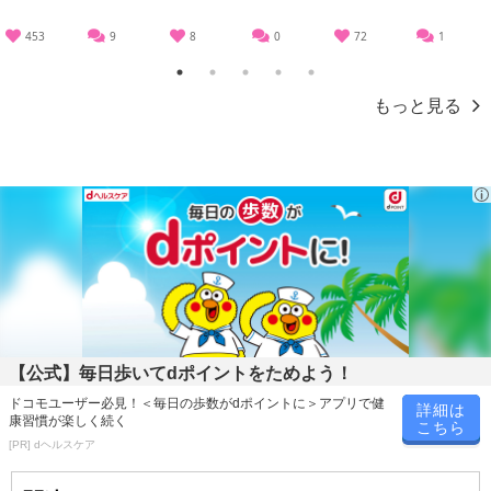
453
9
8
0
72
1
1
2
3
4
5
もっと見る
【公式】毎日歩いてdポイントをためよう！
ドコモユーザー必見！＜毎日の歩数がdポイントに＞アプリで健
詳細は
康習慣が楽しく続く
こちら
[PR] dヘルスケア