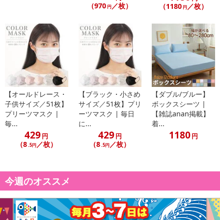
（970
／枚）
（1180
／枚）
円
円
●カビ発生の防止効果のため、時々風通しのよい場所で陰干しをし
て下さい。
●珪藻土が成分の為、素材の特性上、表面上にムラ・軽微なキズな
ど・茶色や黒の斑点がある場合がございますが、品質上問題はござ
いませんのでご了承下さい。
【オールドレース・
【ブラック・小さめ
【ダブル/ブルー】
●環境に配慮しできる限りコンパクトな梱包を心掛けています。そ
子供サイズ／51枚】
サイズ／51枚】プリ
ボックスシーツ |
の為、多少商品に折り目がつくことがありますが、4ー5日使用して
プリーツマスク |
ーツマスク | 毎日
【雑誌anan掲載】
いただくと馴染んで目立たなくなります。何卒ご了承ください
毎...
に...
着...
429
429
1180
円
円
円
●ロット単位の製造商品のため1〜3cm程短い、長い場合がござい
（8
／枚）
（8
／枚）
.5円
.5円
ます。予めご理解頂きますようお願いいたします。
●海外からの輸入商品について、海外の工場での縫製は日本の工場
今週のオススメ
と比べますと、縫製の見劣り・糸のほつれ、製造過程における小さ
なキズ、シミ、一部分の不揃いなどが見られる場合がございます
が、不良品ではございません。出荷時にすべての商品を検品してお