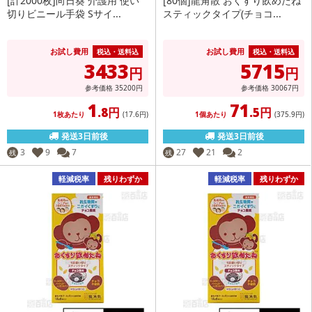
[計2000枚]向日葵 介護用 使い
[80個]龍角散 おくすり飲めたね
切りビニール手袋 Sサイ...
スティックタイプ(チョコ...
お試し費用
お試し費用
税込・送料込
税込・送料込
3433
5715
円
円
参考価格
35200
円
参考価格
30067
円
1
71
.8円
.5円
1枚あたり
(17
.6円
)
1個あたり
(375
.9円
)
発送3日前後
発送3日前後
3
9
7
27
21
2
残
残
軽減税率
残りわずか
軽減税率
残りわずか