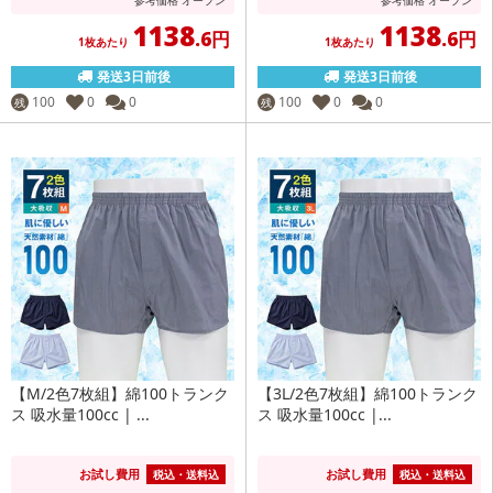
1138
1138
.6円
.6円
1枚あたり
1枚あたり
発送3日前後
発送3日前後
100
0
0
100
0
0
残
残
【M/2色7枚組】綿100トランク
【3L/2色7枚組】綿100トランク
ス 吸水量100cc | ...
ス 吸水量100cc |...
お試し費用
お試し費用
税込・送料込
税込・送料込