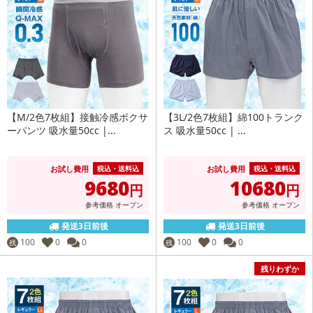
【M/2色7枚組】接触冷感ボクサ
【3L/2色7枚組】綿100トランク
ーパンツ 吸水量50cc |...
ス 吸水量50cc | ...
お試し費用
お試し費用
税込・送料込
税込・送料込
9680
10680
円
円
参考価格
オープン
参考価格
オープン
発送3日前後
発送3日前後
100
0
0
100
0
0
残
残
残りわずか