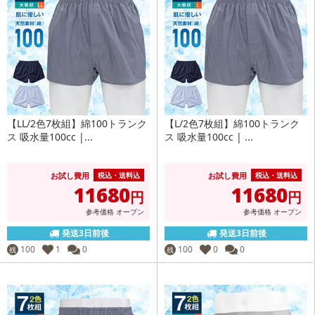
【LL/2色7枚組】綿100トランク
【L/2色7枚組】綿100トランク
ス 吸水量100cc |...
ス 吸水量100cc | ...
お試し費用
お試し費用
税込・送料込
税込・送料込
11680
11680
円
円
参考価格
オープン
参考価格
オープン
発送3日前後
発送3日前後
100
1
0
100
0
0
残
残