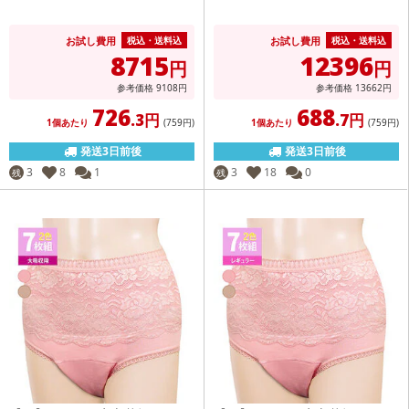
お試し費用
お試し費用
税込・送料込
税込・送料込
8715
12396
円
円
参考価格
9108
円
参考価格
13662
円
726
688
.3円
.7円
1個あたり
(759
円
)
1個あたり
(759
円
)
発送3日前後
発送3日前後
3
8
1
3
18
0
残
残