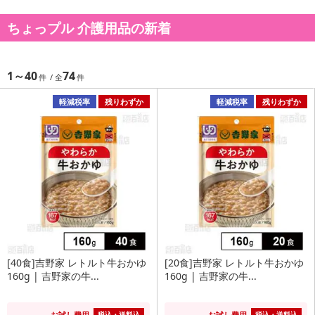
ちょっプル 介護用品の新着
1～40
74
軽減税率
残りわずか
軽減税率
残りわずか
[40食]吉野家 レトルト牛おかゆ
[20食]吉野家 レトルト牛おかゆ
160g | 吉野家の牛...
160g | 吉野家の牛...
お試し費用
お試し費用
税込・送料込
税込・送料込