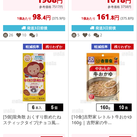
円
円
参考価格
7517
円
参考価格
3758
円
98
161
.4円
.8円
1個あたり
(375
.9円
)
1個あたり
(375
.8円
)
発送3日前後
発送3日前後
26
10
0
5
6
2
残
残
軽減税率
残りわずか
軽減税率
残りわずか
[5個]龍角散 おくすり飲めたね
[10食]吉野家 レトルト牛おかゆ
スティックタイプ(チョコ風...
160g | 吉野家の牛...