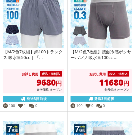
【M/2色7枚組】綿100トランク
【M/2色7枚組】接触冷感ボクサ
ス 吸水量50cc | 「...
ーパンツ 吸水量100cc ...
お試し費用
お試し費用
税込・送料込
税込・送料込
9680
11680
円
円
参考価格
オープン
参考価格
オープン
発送3日前後
発送3日前後
100
1
0
100
0
0
残
残