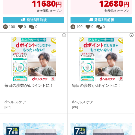
11680
12680
円
円
参考価格
オープン
参考価格
オープン
発送3日前後
発送3日前後
100
0
0
100
0
0
残
残
毎日の歩数がdポイントに！
毎日の歩数がdポイントに！
dヘルスケア
dヘルスケア
[PR]
[PR]