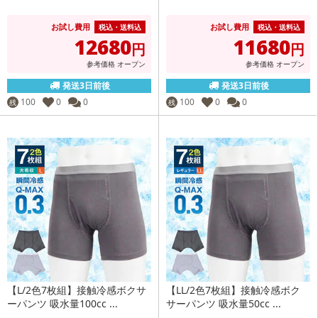
お試し費用
お試し費用
税込・送料込
税込・送料込
12680
11680
円
円
参考価格
オープン
参考価格
オープン
発送3日前後
発送3日前後
100
0
0
100
0
0
残
残
【L/2色7枚組】接触冷感ボクサ
【LL/2色7枚組】接触冷感ボク
ーパンツ 吸水量100cc ...
サーパンツ 吸水量50cc ...