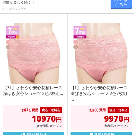
習慣が楽しく続く！
こちら
[PR] dヘルスケア
【3L】さわやか安心花柄レース
【L】さわやか安心花柄レース
深ばき安心ショーツ 2色7枚組...
深ばき安心ショーツ 2色7枚組
...
お試し費用
お試し費用
税込・送料込
税込・送料込
10970
9970
円
円
参考価格
オープン
参考価格
オープン
発送3日前後
発送3日前後