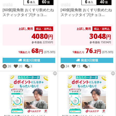
[60個]龍角散 おくすり飲めたね
[40個]龍角散 おくすり飲めたね
スティックタイプ(チョコ...
スティックタイプ(チョコ...
お試し費用
お試し費用
税込・送料込
税込・送料込
4080
3048
円
円
参考価格
22550
円
参考価格
15034
円
68
76
円
.2円
1個あたり
(375
.9円
)
1個あたり
(375
.9円
)
発送3日前後
発送3日前後
26
20
3
24
15
1
残
残