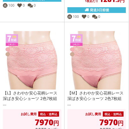
.5円
1枚あたり
100
0
0
残
発送3日前後
100
0
0
残
【L】さわやか安心花柄レース
【M】さわやか安心花柄レース
深ばき安心ショーツ 2色7枚組
深ばき安心ショーツ 2色7枚組
...
...
お試し費用
お試し費用
税込・送料込
税込・送料込
7970
7970
円
円
参考価格
オープン
参考価格
オープン