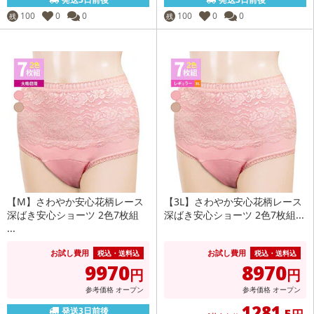
100
0
0
100
0
0
残
残
【M】さわやか安心花柄レース
【3L】さわやか安心花柄レース
深ばき安心ショーツ 2色7枚組
深ばき安心ショーツ 2色7枚組...
...
お試し費用
お試し費用
税込・送料込
税込・送料込
9970
8970
円
円
参考価格
オープン
参考価格
オープン
1281
発送3日前後