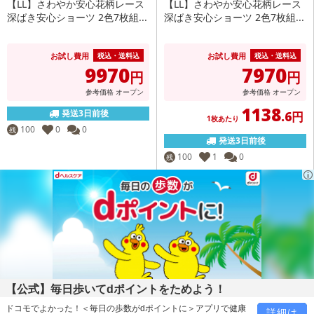
【LL】さわやか安心花柄レース
【LL】さわやか安心花柄レース
深ばき安心ショーツ 2色7枚組...
深ばき安心ショーツ 2色7枚組...
お試し費用
お試し費用
税込・送料込
税込・送料込
9970
7970
円
円
参考価格
オープン
参考価格
オープン
1138
発送3日前後
.6円
1枚あたり
100
0
0
残
発送3日前後
100
1
0
残
【公式】毎日歩いてdポイントをためよう！
ドコモでよかった！＜毎日の歩数がdポイントに＞アプリで健康
詳細は