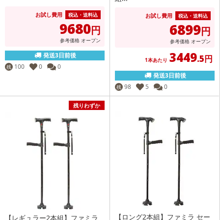
お試し費用
税込・送料込
お試し費用
税込・送料込
9680
6899
円
円
参考価格
オープン
参考価格
オープン
3449
発送3日前後
.5円
1本あたり
100
0
0
残
発送3日前後
98
5
0
残
残りわずか
【ロング2本組】ファミラ セー
【レギュラー2本組】ファミラ