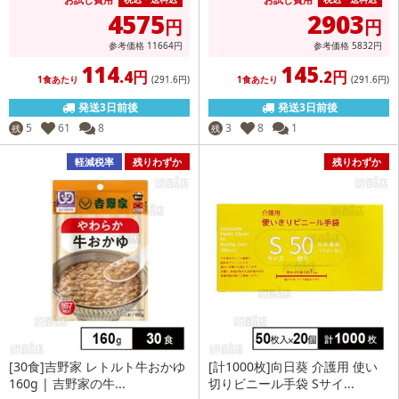
4575
2903
円
円
参考価格
11664
円
参考価格
5832
円
114
145
.4円
.2円
1食あたり
(291
.6円
)
1食あたり
(291
.6円
)
発送3日前後
発送3日前後
5
61
8
3
8
1
残
残
軽減税率
残りわずか
残りわずか
[30食]吉野家 レトルト牛おかゆ
[計1000枚]向日葵 介護用 使い
160g | 吉野家の牛...
切りビニール手袋 Sサイ...