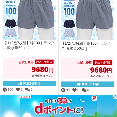
【LL/2色7枚組】綿100トランク
【L/2色7枚組】綿100トランク
ス 吸水量50cc | ...
ス 吸水量50cc | 「...
お試し費用
税込・送料込
お試し費用
税込・送料込
9680
9680
円
円
参考価格
オープン
参考価格
オープン
発送3日前後
発送3日前後
100
0
0
残
99
0
0
残