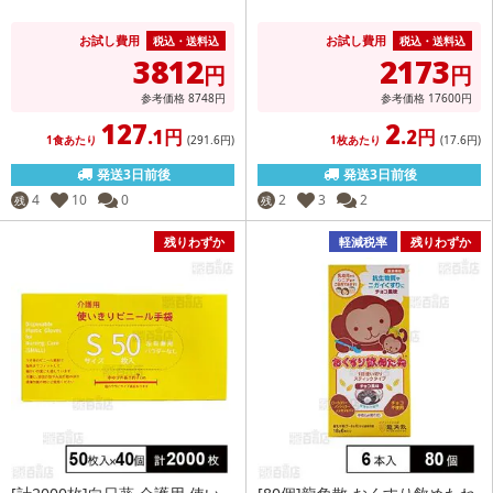
お試し費用
お試し費用
税込・送料込
税込・送料込
3812
2173
円
円
参考価格
8748
円
参考価格
17600
円
127
2
.1円
.2円
1食あたり
(291
.6円
)
1枚あたり
(17
.6円
)
発送3日前後
発送3日前後
4
10
0
2
3
2
残
残
残りわずか
軽減税率
残りわずか