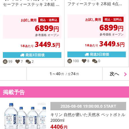
フティーステッキ 2本組 4点...
セーフティーステッキ 2本組 ...
お試し費用
税込・送料込
お試し費用
税込・送料込
6899
6899
円
円
参考価格
オープン
参考価格
オープン
3449
3449
.5円
.5円
1本あたり
1本あたり
発送3日前後
発送3日前後
100
8
0
99
7
2
残
残
次へ
1～40
74
掲載予告
2026-08-08 19:00:00.0 START
キリン 自然が磨いた天然水 ペットボトル
2000ml
4406
円