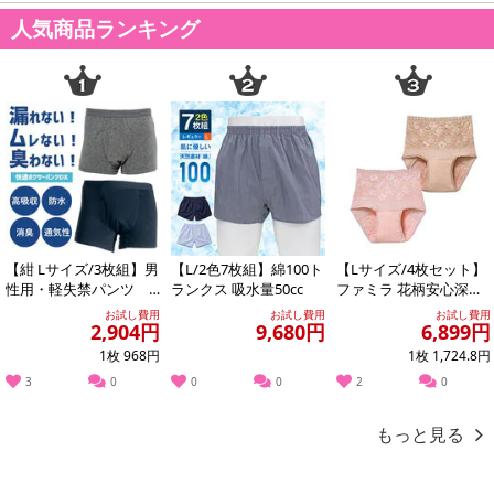
人気商品ランキング
【紺 Lサイズ/3枚組】男
【L/2色7枚組】綿100ト
【Lサイズ/4枚セット】
性用・軽失禁パンツ
ランクス 吸水量50cc
ファミラ 花柄安心深ば
快適ボクサーパンツDX
き安心ショーツ
お試し費用
お試し費用
お試し費用
2,904円
9,680円
6,899円
1枚 968円
1枚 1,724.8円
3
0
0
0
2
0
もっと見る