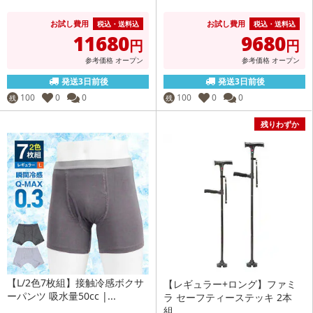
お試し費用
お試し費用
税込・送料込
税込・送料込
11680
9680
円
円
参考価格
オープン
参考価格
オープン
発送3日前後
発送3日前後
100
0
0
100
0
0
残
残
残りわずか
【L/2色7枚組】接触冷感ボクサ
【レギュラー+ロング】ファミ
ーパンツ 吸水量50cc |...
ラ セーフティーステッキ 2本
組...