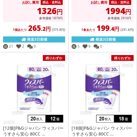
お試し費用
お試し費用
税込・送料込
税込・送料込
1326
1994
円
円
参考価格
1879
円
参考価格
2916
円
265
199
.2円
.4円
1個あたり
(375
.8円
)
1食あたり
(291
.6円
)
発送3日前後
発送3日前後
21
2
0
5
9
0
残
残
残りわずか
残りわずか
[12個]P&Gジャパン ウィスパー
[18個]P&Gジャパン ウィスパー
うすさら安心 80CC ...
うすさら安心 80CC ...