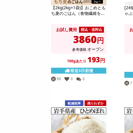
【2kg(2kg×1袋)】おこめとも
[2
ち麦のごはん（食物繊維を...
ゃぶも
お試し費用
税込・送料込
3860
円
オープン
参考価格
193
円
100gあたり
発送3日前後
99
0
0
残
7
残
軽減税率
残りわずか