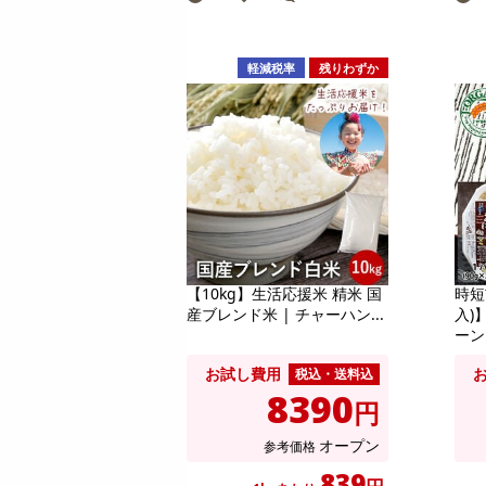
軽減税率
残りわずか
【10kg】生活応援米 精米 国
時短
産ブレンド米 | チャーハン...
入)
ーン.
お試し費用
税込・送料込
8390
円
オープン
参考価格
839