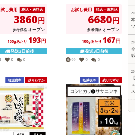
お試し費用
お試し費用
税込・送料込
税込・送料込
2
3860
6680
円
円
オープン
オープン
参考価格
参考価格
193
167
円
円
100gあたり
100gあたり
2
発送3日前後
発送3日前後
9
0
0
99
0
0
残
2
軽減税率
残りわずか
軽減税率
残りわずか
ェ