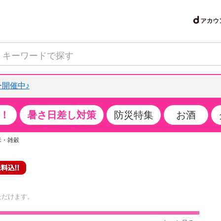
開催中♪
！
暑さ日差し対策
防災特集
お酒
て見る
特設コーナー
食品・調味料
生鮮食品
お菓子
アイス・スイーツ
飲料
お酒
洗剤
キッチン・日用品
健康・ダイエット
医薬品・医薬部外
インテリア・家具
ファッション
家電
ベビー・キッズ・
ペット用品
加工食品
ヘアケア・ボディ
ビューティーケア
特集一覧
米・雑穀
クチコミで選ばれた人気商品
米・雑穀
肉・肉加工品
スナック菓子
アイスクリーム・シャーベット
水・ミネラルウォーター・炭酸水
ビール・発泡酒・新ジャンル
キッチン・台所用洗剤
掃除用具
健康食品・飲料
第二類医薬品
収納用品
トップス
生活家電
ベビーおむつ・トイレ用品
犬用品
カップ麺・乾麺・パスタ
ヘアケア・スタイリング
スキンケア・基礎化粧品
パン・シリアル・コーンフレーク
魚介類・シーフード・水産加工品
クッキー・クラッカー
ケーキ・スイーツ
お茶・紅茶（ソフトドリンク）
ワイン
洗濯用洗剤・柔軟剤・漂白剤
洗濯用品
ダイエット
指定第二類医薬品
寝具・布団
ボトムス
キッチン家電
授乳グッズ
猫用品
インスタント・レトルト・冷凍食品・惣菜
ボディケア
ベースメイク・メイクアップ・ネイル
サンプリング
チーズ・ヨーグルト・乳製品・卵
フルーツ・果物・果物加工品
キャンディ・ガム・タブレット
お菓子・スイーツギフト
コーヒー（ソフトドリンク）
日本酒・焼酎
バス・お風呂用洗剤
トイレ・バス用品
サプリメント
第三類医薬品
マット・カーペット・クッション
シューズ
冷房・暖房器具・空調
食事グッズ
その他 ペット用品
ナチュラル・オーガニックコスメ
ただけます。
抽選サンプル
調味料・ドレッシング・油
野菜・きのこ
せんべい・米菓
果実・野菜・清涼・乳飲料
洋酒・リキュール
トイレ用洗剤
タオル
美容サプリメント・ドリンク
医薬部外品
テーブル・デスク・カウンター
バッグ
美容・健康家電
ベビー用品・雑貨
香水・アロマ