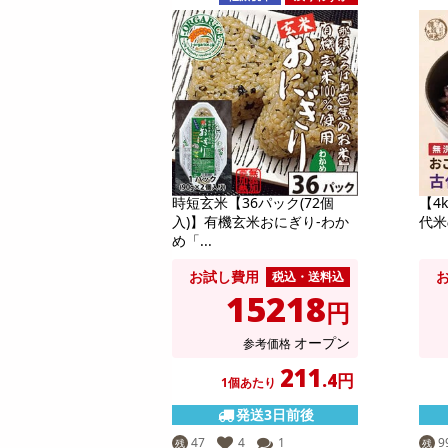
ン
オープン
参考価格
579
1個あたり
5
円
円
時短玄米【36パック(72個
【4
入)】有機玄米おにぎり-わか
代米
め「...
お試し費用
税込・送料込
15218
円
オープン
参考価格
211
.4円
1個あたり
発送3日前後
47
4
1
9
残
残