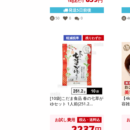
円
1kgあたり
発送5日前後
50
0
0
4
残
残
軽減税率
残りわずか
[10袋]こだま食品 春の七草が
【4
ゆセット 1人前(251.2...
容雑
お試し費用
税込・送料込
2237