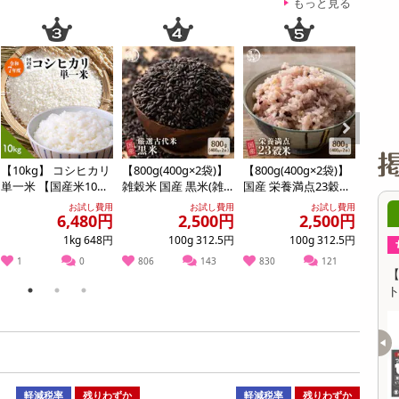
缶詰・瓶詰・ジャム・はちみつ
ミールキット
チョコレート
トクホ
果実酒・梅酒
住居用洗剤
日用品
スポーツサプリメント・ドリンク
チェア・ソファ
財布・小物
パソコン・プリンター・パソコン周辺機器
家具・寝具
もっと見る
料理の素
ナッツ・ドライフルーツ
栄養ドリンク・エナジードリンク
チューハイ・カクテル
洗剤ギフト
ヘルスケア・衛生用品
健康グッズ
インテリア雑貨
時計
記録メディア・メモリーカード
マタニティ
乾物・海苔・粉物
ゼリー・プリン
お茶・紅茶（茶葉）
ノンアルコール飲料
その他 洗剤
キッチン雑貨・食器・消耗品
アウトドア・イベント用品・DIY・工具
アクセサリー
その他 ベビー・キッズ・マタニティ
スマートフォン・携帯電話・タブレットアクセ
リー
カレー・シチュー
和菓子
コーヒー(豆・インスタント）
ビール・ワイン・お酒ギフト
調理器具・鍋・包丁
その他 インテリア・家具
ファッション雑貨
電池
電球・蛍光灯・照明
Next
AV機器
【10kg】 コシヒカリ
【800g(400g×2袋)】
【800g(400g×2袋)】
【800
その他 家電
単一米 【国産米10
雑穀米 国産 黒米(雑
国産 栄養満点23穀米
健康重
0％使用】 (精米)
穀米・チャック付き)
(チャック付き)
レンド
お試し費用
お試し費用
お試し費用
7時00分 ～
08月08日08時00分 ～
6,480円
2,500円
2,500円
き)
1kg 648円
100g 312.5円
100g 312.5円
ちょっプル
341
1
26
0
1
0
806
143
830
121
52
ェ・オ・レ PET 480
【6個入】 ごろごろフィナンシェ (ピスタチ
オ)
ト
1
2
3
提供数 6
提供数 9968
3,111
お試し費用
参考価格
円
1,460
円
軽減税率
残りわずか
軽減税率
残りわずか