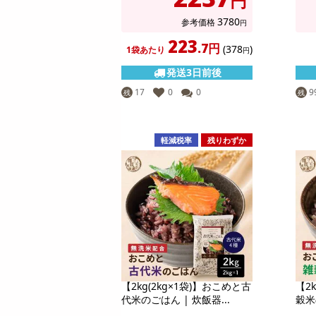
円
3780
参考価格
円
223
.7円
(378
)
1袋あたり
円
発送3日前後
17
0
0
9
残
残
軽減税率
残りわずか
【2kg(2kg×1袋)】おこめと古
【2
代米のごはん | 炊飯器...
穀米