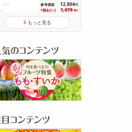
12,804
参考価格
参
円
1,079
1個あたり
1個
.9
円
もっと見る