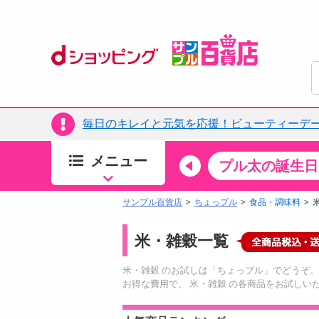
毎日のキレイと元気を応援！ビューティーデー
メニュー
ちょっプルカテゴリ
キッチン・日用品
食品
プル太の誕生日
すべ
食品・調味料
サンプル百貨店
ちょっプル
食品・調味料
生鮮食品
米・雑穀一覧
加工食品
お菓子
米・雑穀 のお試しは「ちょっプル」でどうぞ。
アイス・スイーツ
お得な費用で、 米・雑穀 の各商品をお試しい
飲料