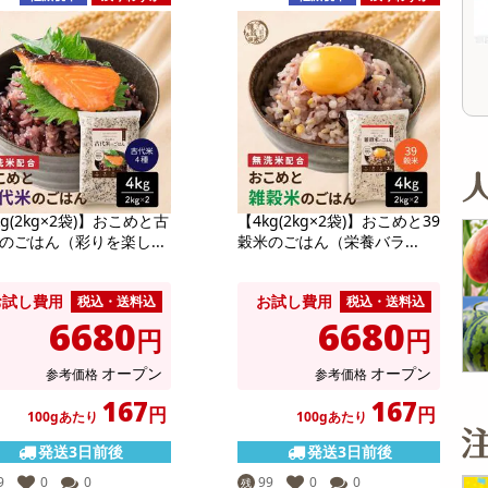
オープン
参考価格
243
1個あたり
.4
円
kg(2kg×2袋)】おこめと古
【4kg(2kg×2袋)】おこめと39
のごはん（彩りを楽し...
穀米のごはん（栄養バラ...
お試し費用
お試し費用
税込・送料込
税込・送料込
6680
6680
円
円
オープン
オープン
参考価格
参考価格
167
167
円
円
100gあたり
100gあたり
発送3日前後
発送3日前後
9
0
0
99
0
0
残