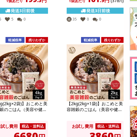
.5円
.9円
(378
)
1個あたり
1袋あたり
円
発送3日前後
発送3日前後
6
5
0
35
0
0
残
軽減税率
残りわずか
軽減税率
残りわずか
kg(2kg×2袋)】おこめと美
【2kg(2kg×1袋)】おこめと美
穀のごはん（美容や健...
容雑穀のごはん（美容や健...
お試し費用
お試し費用
税込・送料込
税込・送料込
6680
3860