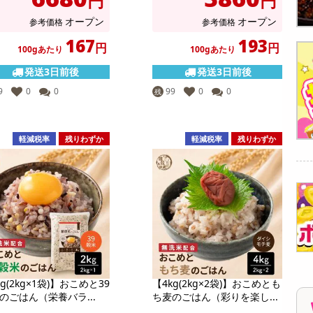
円
円
オープン
オープン
参考価格
参考価格
167
193
円
円
100gあたり
100gあたり
発送3日前後
発送3日前後
9
0
0
99
0
0
残
軽減税率
残りわずか
軽減税率
残りわずか
kg(2kg×1袋)】おこめと39
【4kg(2kg×2袋)】おこめとも
のごはん（栄養バラ...
ち麦のごはん（彩りを楽し...