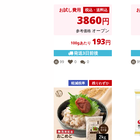
お試し費用
税込・送料込
3860
円
オープン
参考価格
193
円
100gあたり
発送3日前後
99
0
0
9
残
残
軽減税率
残りわずか