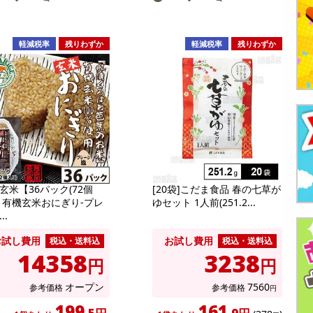
軽減税率
残りわずか
軽減税率
残りわずか
玄米【36パック(72個
[20袋]こだま食品 春の七草が
】有機玄米おにぎり-プレ
ゆセット 1人前(251.2...
..
お試し費用
お試し費用
税込・送料込
税込・送料込
14358
3238
円
円
オープン
7560
参考価格
参考価格
円
199
161