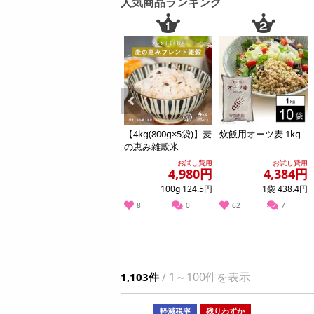
人気商品ランキング
お酒
洗剤
キッチン・日用品
ヘアケア・ボディケア
ビューティーケア
健康・ダイエット・サプリメント
Previous
ん ラ
【2.4kg(800g×3袋)】
【4kg(800g×5袋)】麦
炊飯用オーツ麦 1kg
医薬品・医薬部外品
麦の恵み雑穀米
の恵み雑穀米
インテリア・家具・収納・寝具
試し費用
お試し費用
お試し費用
お試し費用
08月08日08時00分 ～
08月08日0
34円
2,990円
4,980円
4,384円
ファッション
個 0円
100g 124.6円
100g 124.5円
1袋 438.4円
ちょっプル
抽選
0
4
0
家電
7
2
8
0
62
7
【3個セット】黄身のしずくバーム（ココ
【12本】ドトール カフ
ベビー・キッズ・マタニティ
ー
ア）ほろ苦さと卵の甘みが絶妙
ml [抽選サンプル]■
ペット用品
提供数 296
資格・学習
お試し費用
/ 1～100件を表示
1,103件
1,737
円
円
掲載予告
軽減税率
残りわずか