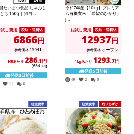
4個]たいまつ食品 しゃぶし
令和7年産【10kg】プレミア
ち 150g | 独自...
ム有機玄米 「希望のひかり」
J...
お試し費用
お試し費用
税込・送料込
税込・送料込
6866
12937
円
円
15941
オープン
参考価格
参考価格
円
286
1293
.1円
.7円
1個あたり
1kgあたり
(664
)
.3円
発送5日前後
発送3日前後
49
2
0
残
11
0
軽減税率
軽減税率
残りわずか