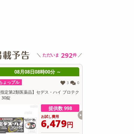
その他 キッチン・日用品
その他 ファッション
サ
292
＼
／
ただいま
件
g(400g×2袋)】
令和7年産 秋田県産
【2.4kg(400g×6袋)】
【5kg】令和
視 ヘルシーブ
あきたこまち 5kg×2
究極のダイエット雑
県産 ひとめ
 (チャック付
袋
穀 (チャック付き)
米）
お試し費用
お試し費用
お試し費用
08月08日08時00分 ～
08月08日08時0
2,500円
10,432円
7,390円
4
100g 312.5円
1袋 5,216円
100g 308円
1
ちょっプル
ちょっプル
3
0
6
11
1
73
3
5
【指定第2類医薬品】セデス・ハイ プロテク
【第2類医薬品】 去痰CB錠 
 30錠
提供数 998
お試し費用
お
6,479
2
円