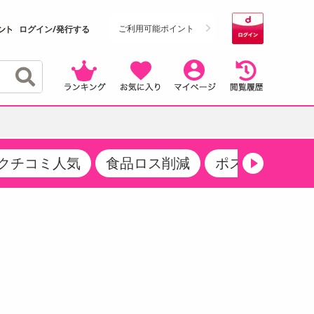
ご利用可能ポイント
ログイン/発行する
クチコミ人気
食品ロス削減
ポストにお届け
クーポン
・サプリメント
品
・収納・寝具
マタニティ
ケア
商品限定クーポン
食品ギフト
おつまみ
ココア・チョコレート飲料
その他 アルコール飲料
弁当箱・水筒・弁当グッズ
下着・ルームウェア
その他 食品
製菓・製パン材料
飲料ギフト
生活雑貨
メンズ
その他 お菓子・スイーツ
その他 飲料
スポーツ・アウトドア用品
ベビー・キッズ
介護用品
レッグウェア