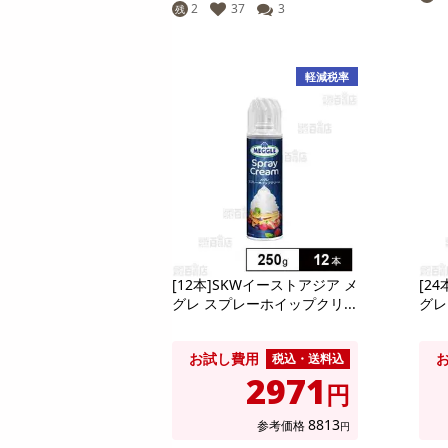
2
37
3
残
軽減税率
[12本]SKWイーストアジア メ
[2
グレ スプレーホイップクリ...
グレ
お試し費用
税込・送料込
2971
円
8813
参考価格
円