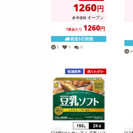
1260
円
オープン
参考価格
1260
円
1枚あたり
発送5日前後
5
0
0
残
5
残
軽減税率
残りわずか
[24個]マルサンアイ 豆乳ソフ
[1