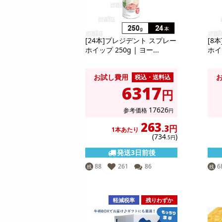
[24本]プレジデント スプレー
[8
ホイップ 250g | ヨー...
ホイッ
お試し費用
税込・送料込
6317
円
17626
参考価格
円
263
.3円
1本あたり
(734
)
.5円
発送3日前後
88
261
86
6
残
残
軽減税率
残りわずか