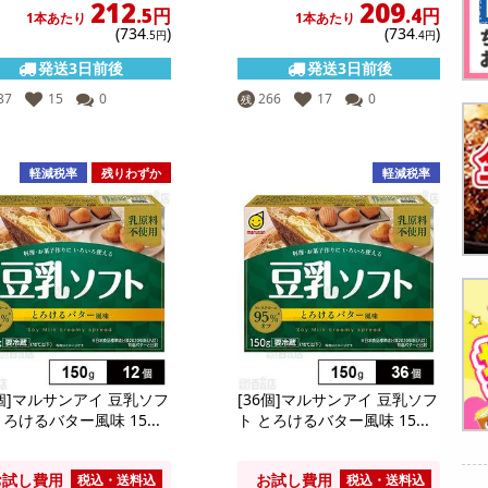
212
209
.5円
.4円
1本あたり
1本あたり
(734
)
(734
)
.5円
.4円
発送3日前後
発送3日前後
37
15
0
266
17
0
残
軽減税率
残りわずか
軽減税率
2個]マルサンアイ 豆乳ソフ
[36個]マルサンアイ 豆乳ソフ
とろけるバター風味 15...
ト とろけるバター風味 15...
お試し費用
お試し費用
税込・送料込
税込・送料込