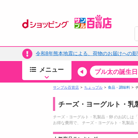
令和8年熊本地震による、荷物のお届けへの影
メニュー
ちょっプルカテゴリ
キッチン・日用品
食品
プル太の誕生日
すべ
食品・調味料
サンプル百貨店
ちょっプル
食品・調味料
生鮮食品
チーズ・ヨーグルト・乳
加工食品
お菓子
チーズ・ヨーグルト・乳製品・卵 のお試しは
アイス・スイーツ
お得な費用で、 チーズ・ヨーグルト・乳製品・
飲料
08月07日19時00分 ～
08月07日1