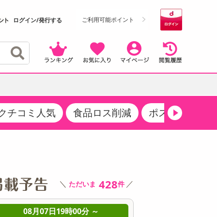
ご利用可能ポイント
ログイン/発行する
クチコミ人気
食品ロス削減
ポストにお届け
クーポン
・サプリメント
品
・収納・寝具
マタニティ
ケア
商品限定クーポン
食品ギフト
おつまみ
ココア・チョコレート飲料
その他 アルコール飲料
弁当箱・水筒・弁当グッズ
下着・ルームウェア
その他 食品
製菓・製パン材料
飲料ギフト
生活雑貨
メンズ
428
＼
／
ただいま
件
その他 お菓子・スイーツ
その他 飲料
スポーツ・アウトドア用品
ベビー・キッズ
介護用品
レッグウェア
08月07日19時00分 ～
08月07日19時0