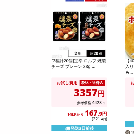
[2種計20個]宝幸 ロルフ 燻製
【4
チーズ プレーン 28g ...
入り
も...
お試し費用
税込・送料込
3357
円
4428
参考価格
円
167
.9円
1個あたり
(221
)
.4円
発送3日前後
1
残