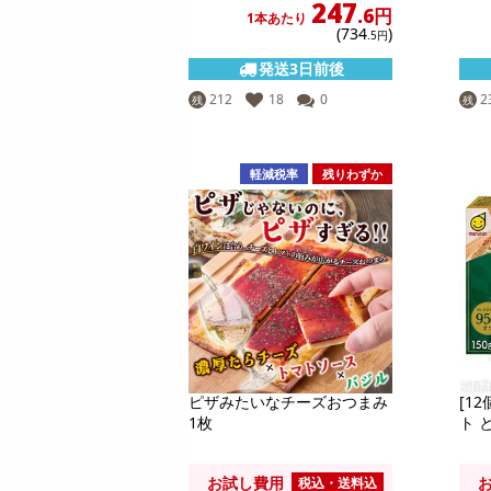
247
.6円
1本あたり
(734
)
.5円
発送3日前後
212
18
0
2
残
残
軽減税率
残りわずか
ピザみたいなチーズおつまみ
[1
1枚
ト 
お試し費用
税込・送料込