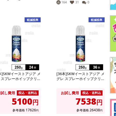
164
31
0
残
軽減税率
軽減税率
4本]SKWイーストアジア メ
[36本]SKWイーストアジア メ
 スプレーホイップクリ...
グレ スプレーホイップクリ...
お試し費用
お試し費用
税込・送料込
税込・送料込
5100
7538
円
円
17626
26438
参考価格
参考価格
円
円