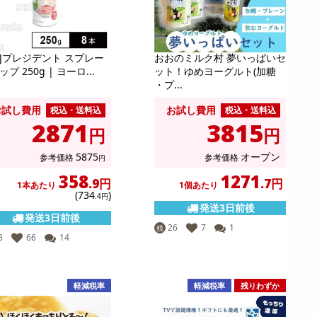
本]プレジデント スプレー
おおのミルク村 夢いっぱいセ
プ 250g | ヨーロ...
ット！ゆめヨーグルト(加糖
・プ...
お試し費用
お試し費用
税込・送料込
税込・送料込
2871
3815
円
円
5875
オープン
参考価格
参考価格
円
358
1271
.9円
.7円
1本あたり
1個あたり
(734
)
.4円
発送3日前後
発送3日前後
26
7
1
残
8
66
14
軽減税率
軽減税率
残りわずか