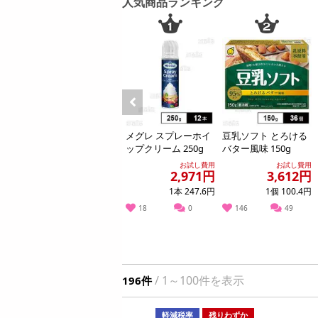
人気商品ランキング
お酒
ちょっプル
ちょっプル
6
53
7
洗剤
ェ
CHARMY クリスタ クリアジェル / 消臭ジェ
【1.2g×8包】国産
キッチン・日用品
ル 本体＆つめかえ用セット
ヘアケア・ボディケア
提供数 1146
ビューティーケア
お試し費用
4,049
円
健康・ダイエット・サプリメント
Previous
糖・
【化粧箱入り】鳥海
メグレ スプレーホイ
豆乳ソフト とろける
医薬品・医薬部外品
ン
オープン
 プ
高原ギフトセット
ップクリーム 250g
バター風味 150g
参考価格
インテリア・家具・収納・寝具
ご当
（フルーツオンヨー
404
1個あたり
5
.9
試し費用
お試し費用
お試し費用
お試し費用
円
円
42円
3,927円
2,971円
3,612円
やみ
グルト 3種、のむヨ
ファッション
ーグルト...
,571円
1本 247.6円
1個 100.4円
家電
2
0
18
0
146
49
ベビー・キッズ・マタニティ
ペット用品
資格・学習
/ 1～100件を表示
196件
掲載予告
軽減税率
残りわずか