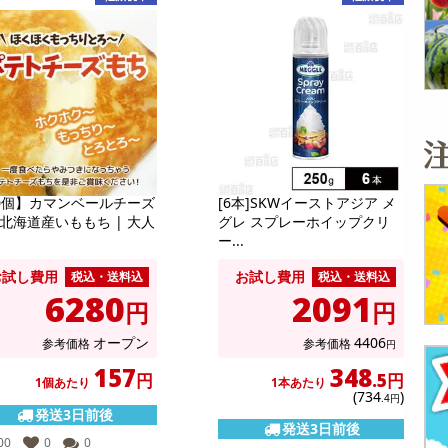
0個】カマンベールチーズ
[6本]SKWイーストアジア メ
北海道産いももち | 大人
グレ スプレーホイップクリ
ー...
お試し費用
お試し費用
税込・送料込
税込・送料込
6280
2091
円
円
オープン
4406
参考価格
参考価格
円
157
348
円
.5円
1個あたり
1本あたり
(734
)
.4円
発送3日前後
発送3日前後
00
0
0