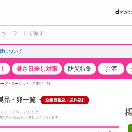
響について
！
暑さ日差し対策
防災特集
お酒
て見る
特設コーナー
食品・調味料
生鮮食品
お菓子
アイス・スイーツ
飲料
お酒
洗剤
キッチン・日用品
健康・ダイエット
医薬品・医薬部外
インテリア・家具
ファッション
家電
ベビー・キッズ・
ペット用品
加工食品
ヘアケア・ボディ
ビューティーケア
特集一覧
チーズ・ヨーグルト・乳製品・卵
クチコミで選ばれた人気商品
米・雑穀
肉・肉加工品
スナック菓子
アイスクリーム・シャーベット
水・ミネラルウォーター・炭酸水
ビール・発泡酒・新ジャンル
キッチン・台所用洗剤
掃除用具
健康食品・飲料
第二類医薬品
収納用品
トップス
生活家電
ベビーおむつ・トイレ用品
犬用品
カップ麺・乾麺・パスタ
ヘアケア・スタイリング
スキンケア・基礎化粧品
製品・卵一覧
パン・シリアル・コーンフレーク
魚介類・シーフード・水産加工品
クッキー・クラッカー
ケーキ・スイーツ
お茶・紅茶（ソフトドリンク）
ワイン
洗濯用洗剤・柔軟剤・漂白剤
洗濯用品
ダイエット
指定第二類医薬品
寝具・布団
ボトムス
キッチン家電
授乳グッズ
猫用品
インスタント・レトルト・冷凍食品・惣菜
ボディケア
ベースメイク・メイクアップ・ネイル
サンプリング
「ちょっプル」でどうぞ。
チーズ・ヨーグルト・乳製品・卵
フルーツ・果物・果物加工品
キャンディ・ガム・タブレット
お菓子・スイーツギフト
コーヒー（ソフトドリンク）
日本酒・焼酎
バス・お風呂用洗剤
トイレ・バス用品
サプリメント
第三類医薬品
マット・カーペット・クッション
シューズ
冷房・暖房器具・空調
食事グッズ
その他 ペット用品
ナチュラル・オーガニックコスメ
卵 の各商品をお試しいただけます。
抽選サンプル
調味料・ドレッシング・油
野菜・きのこ
せんべい・米菓
果実・野菜・清涼・乳飲料
洋酒・リキュール
トイレ用洗剤
タオル
美容サプリメント・ドリンク
医薬部外品
テーブル・デスク・カウンター
バッグ
美容・健康家電
ベビー用品・雑貨
香水・アロマ
9時00分 ～
08月07日19時00分 ～