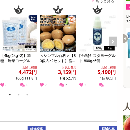
缶詰・瓶詰・ジャム・はちみつ
ミールキット
チョコレート
トクホ
果実酒・梅酒
住居用洗剤
日用品
スポーツサプリメント・ドリンク
チェア・ソファ
財布・小物
パソコン・プリンター・パソコン周辺機器
家具・寝具
もっと見る
ちょっプル
2
0
909
177
料理の素
ナッツ・ドライフルーツ
栄養ドリンク・エナジードリンク
チューハイ・カクテル
洗剤ギフト
ヘルスケア・衛生用品
健康グッズ
インテリア雑貨
時計
記録メディア・メモリーカード
マタニティ
ペパーミントティー
「カルピスソーダⓇこだわり素材のメロン
L
乾物・海苔・粉物
ゼリー・プリン
お茶・紅茶（茶葉）
ノンアルコール飲料
その他 洗剤
キッチン雑貨・食器・消耗品
アウトドア・イベント用品・DIY・工具
アクセサリー
その他 ベビー・キッズ・マタニティ
スマートフォン・携帯電話・タブレットアクセ
クリームソーダ」PET 500ml
3
リー
0
カレー・シチュー
和菓子
コーヒー(豆・インスタント）
ビール・ワイン・お酒ギフト
調理器具・鍋・包丁
その他 インテリア・家具
ファッション雑貨
電池
提供数 493
提供数 346
電球・蛍光灯・照明
お試し費用
お試し費用
1,257
3,623
円
円
Next
AV機器
【4kg(2kg×2)】加
＜シンプル百科＞【3
[冷蔵]ヤスダヨーグル
プレジ
その他 家電
オープン
10,368
糖・岩泉ヨーグル
0個入×2セット】醤油
ト 800g×6個
ーホイッ
参考価格
参考価格
円
ト 岩手県ご当地グ
出汁のきいた味付け
157
75
1包あたり
1本あたり
.2
.5
お試し費用
お試し費用
お試し費用
円
円
4,472円
3,159円
5,190円
ルメ！食感やみつ
うずらの卵《真空個
き！...
包...
100g 111.8円
1個 52.7円
1個 865円
6
0
79
2
2
0
270
1
2
3
軽減税率
軽減税率