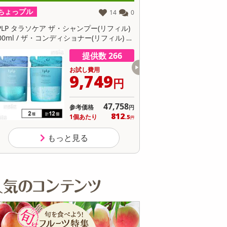
その他 キッチン・日用品
その他 ファッション
ちょっプル
ちょっプル
14
0
PLP タラソケア ザ・シャンプー(リフィル)
LPLP タラソケア ザ・シャ
サ
00ml / ザ・コンディショナー(リフィル) 30
300ml / ザ・コンディショ
g
0g
提供数 266
お試し費用
お
9,749
6
円
デント スプレ
【200g×6個】大内山
【2kg×2袋】無糖・
【70g×12
47,758
プ 250g
酪農農業協同組合 大
岩泉ヨーグルト プ
ディアで絶賛
参考価格
参
円
内山バター チルド便
レーン 岩手県ご当
場 生モッツァ
812
1個あたり
1個
.5
お試し費用
お試し費用
お試し費用
円
3,605円
4,587円
4,472円
5
要冷蔵
地グルメ！食感やみ
ラータ
つき...
1本 300.5円
1個 764.5円
100g 111.8円
1個
もっと見る
72
15
1
6
0
45