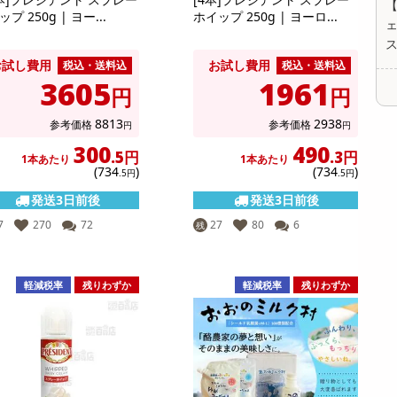
プ 250g | ヨー...
ホイップ 250g | ヨーロ...
ェ
お試し費用
お試し費用
税込・送料込
税込・送料込
3605
1961
円
円
8813
2938
参考価格
参考価格
円
円
300
490
.5円
.3円
1本あたり
1本あたり
(734
)
(734
)
.5円
.5円
発送3日前後
発送3日前後
7
270
72
27
80
6
残
軽減税率
残りわずか
軽減税率
残りわずか