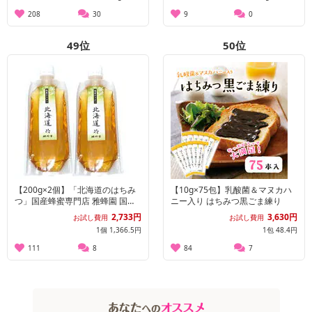
208
30
9
0
49
位
50
位
【200g×2個】「北海道のはちみ
【10g×75包】乳酸菌＆マヌカハ
つ」国産蜂蜜専門店 雅蜂園 国産
ニー入り はちみつ黒ごま練り
蜂蜜ー大阪堺市地域物産応援特集
2,733円
3,630円
お試し費用
お試し費用
ー
1個 1,366.5円
1包 48.4円
111
8
84
7