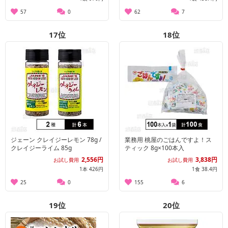
57
0
62
7
17
位
18
位
ジェーン クレイジーレモン 78g /
業務用 桃屋のごはんですよ！ス
クレイジーライム 85g
ティック 8g×100本入
2,556円
3,838円
お試し費用
お試し費用
1本 426円
1食 38.4円
25
0
155
6
19
位
20
位