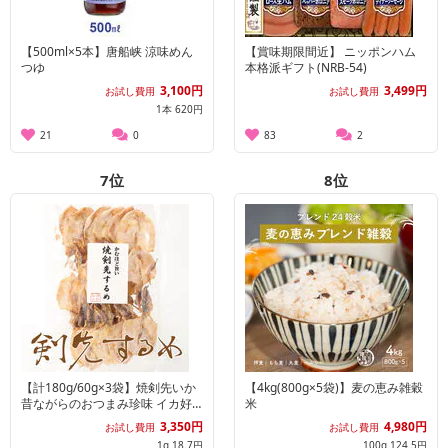
【500ml×5本】唐船峡 涼味めん
【賞味期限間近】 ニッポンハム
つゆ
本格派ギフト(NRB-54)
3,100円
3,499円
お試し費用
お試し費用
1本 620円
21
0
83
2
7
位
8
位
【計180g/60g×3袋】焼剣先いか
【4kg(800g×5袋)】麦の恵み雑穀
昔ながらのおつまみ珍味 イカ好
米
きにはたまらない一品♪
3,350円
4,980円
お試し費用
お試し費用
1g 18.7円
100g 124.5円