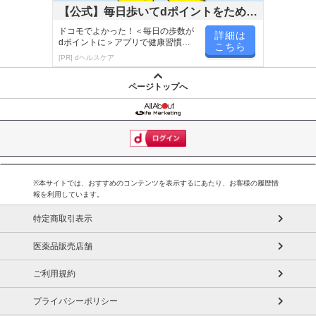
【公式】毎日歩いてdポイントをためよ
う！
ドコモでよかった！＜毎日の歩数が
詳細は
dポイントに＞アプリで健康習慣が
こちら
楽しく続く！
[PR] dヘルスケア
ページトップへ
※本サイトでは、おすすめのコンテンツを表示するにあたり、お客様の履歴情
報を利用しています。
特定商取引表示
医薬品販売店舗
ご利用規約
プライバシーポリシー