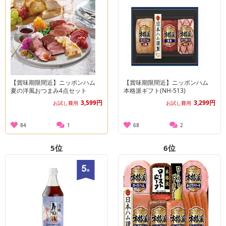
【賞味期限間近】ニッポンハム
【賞味期限間近】ニッポンハム
夏の洋風おつまみ4点セット
本格派ギフト(NH-513)
3,599円
3,299円
お試し費用
お試し費用
84
1
68
2
5
位
6
位