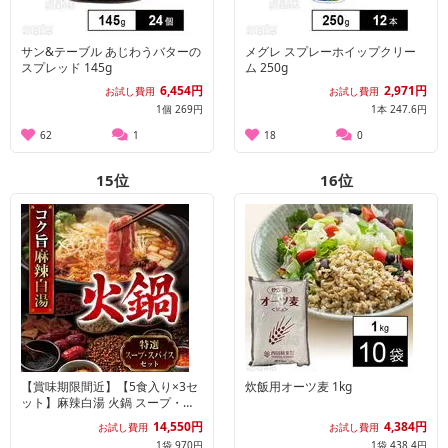
サン&テーブル あじわうバターの
メグレ スプレーホイップクリー
スプレッド 145g
ム 250g
6,454円
2,971円
お試し費用
お試し費用
1個 269円
1本 247.6円
62
1
18
0
15
位
16
位
【賞味期限間近】【5食入り×3セ
炊飯用オーツ麦 1kg
ット】麻辣白湯 火鍋 スープ・ス
パイスセット【お得なセット】
14,550円
4,384円
お試し費用
お試し費用
1袋 970円
1袋 438.4円