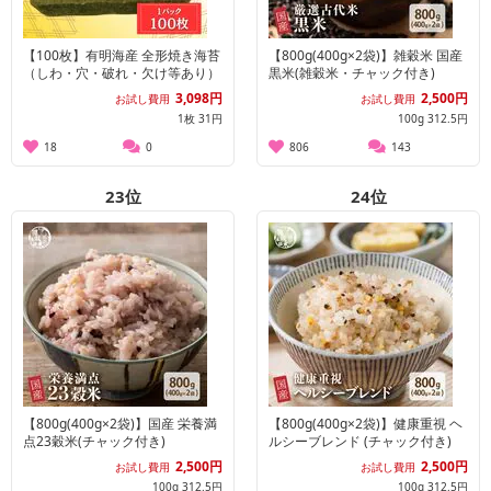
【100枚】有明海産 全形焼き海苔
【800g(400g×2袋)】雑穀米 国産
（しわ・穴・破れ・欠け等あり）
黒米(雑穀米・チャック付き)
3,098円
2,500円
お試し費用
お試し費用
1枚 31円
100g 312.5円
18
0
806
143
23
位
24
位
【800g(400g×2袋)】国産 栄養満
【800g(400g×2袋)】健康重視 ヘ
点23穀米(チャック付き)
ルシーブレンド (チャック付き)
2,500円
2,500円
お試し費用
お試し費用
100g 312.5円
100g 312.5円