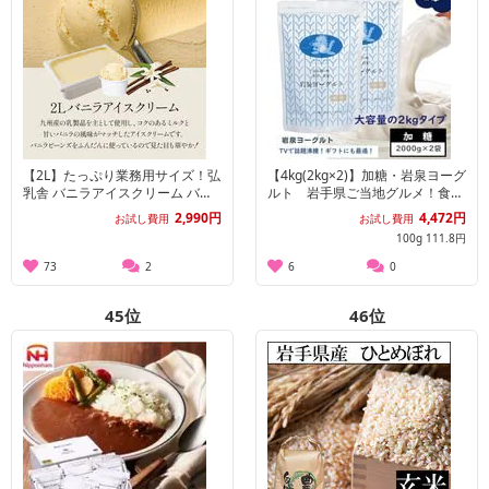
【2L】たっぷり業務用サイズ！弘
【4kg(2kg×2)】加糖・岩泉ヨーグ
乳舎 バニラアイスクリーム バル
ルト 岩手県ご当地グルメ！食感
ク
やみつき！ 発酵食品
2,990円
4,472円
お試し費用
お試し費用
100g 111.8円
73
2
6
0
45
位
46
位