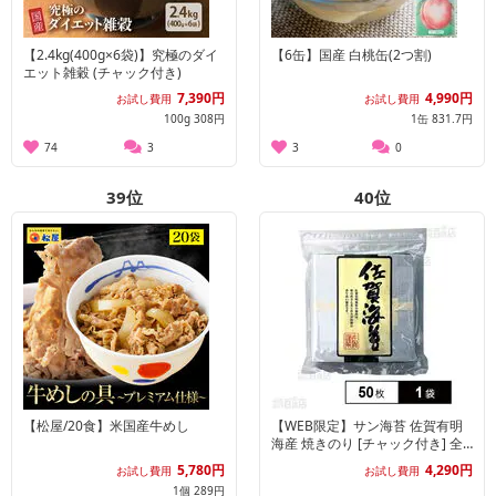
【2.4kg(400g×6袋)】究極のダイ
【6缶】国産 白桃缶(2つ割)
エット雑穀 (チャック付き)
7,390円
4,990円
お試し費用
お試し費用
100g 308円
1缶 831.7円
74
3
3
0
39
位
40
位
【松屋/20食】米国産牛めし
【WEB限定】サン海苔 佐賀有明
海産 焼きのり [チャック付き] 全
形50枚
5,780円
4,290円
お試し費用
お試し費用
1個 289円