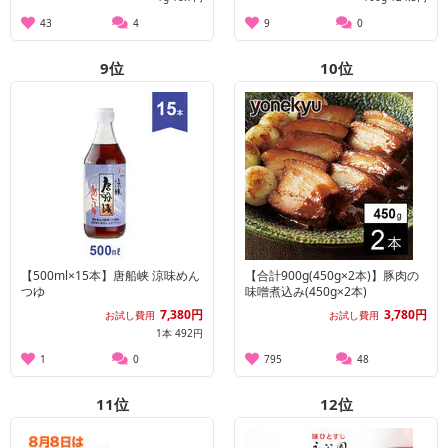
43
4
9
0
9
位
10
位
【500ml×15本】唐船峡 涼味めん
【合計900g(450g×2本)】豚肉の
つゆ
味噌煮込み(450g×2本)
7,380円
3,780円
お試し費用
お試し費用
1本 492円
1
0
795
48
11
位
12
位