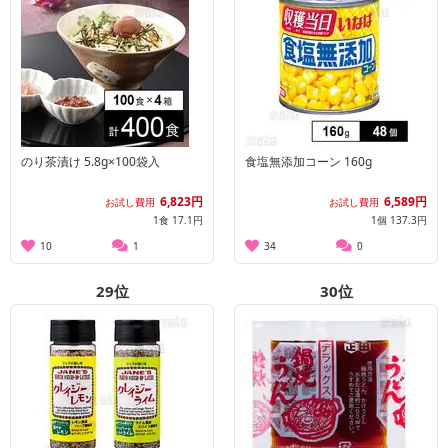
のり茶漬け 5.8g×100袋入
食塩無添加コーン 160g
6,823円
6,589円
お試し費用
お試し費用
1食 17.1円
1個 137.3円
10
1
34
0
29
位
30
位