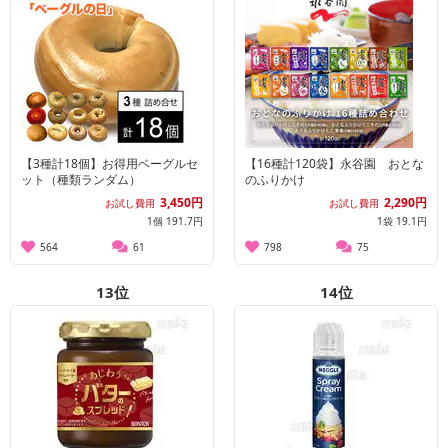
【3種計18個】お得用ベーグルセ
【16種計120袋】永谷園 おとな
ット（種類ランダム）
のふりかけ
3,450円
2,290円
お試し費用
お試し費用
1個 191.7円
1袋 19.1円
564
61
798
75
13
位
14
位