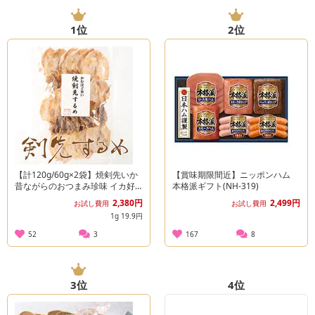
1
位
2
位
【計120g/60g×2袋】焼剣先いか
【賞味期限間近】ニッポンハム
昔ながらのおつまみ珍味 イカ好
本格派ギフト(NH-319)
きにはたまらない一品♪
2,380円
2,499円
お試し費用
お試し費用
1g 19.9円
52
3
167
8
3
位
4
位