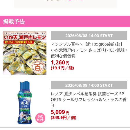
掲載予告
2026/08/08 14:00 START
＜シンプル百科＞【約105g(66袋前後)】
いか天瀬戸内レモン さっぱりレモン風味♪
便利な個包装
1,260
円
(19
.1円
／袋)
2026/08/08 14:00 START
レノア 煮沸レベル超消臭 抗菌ビーズ SP
ORTS クールリフレッシュ&シトラスの香
り
5,099
円
(849
.9円
／個)