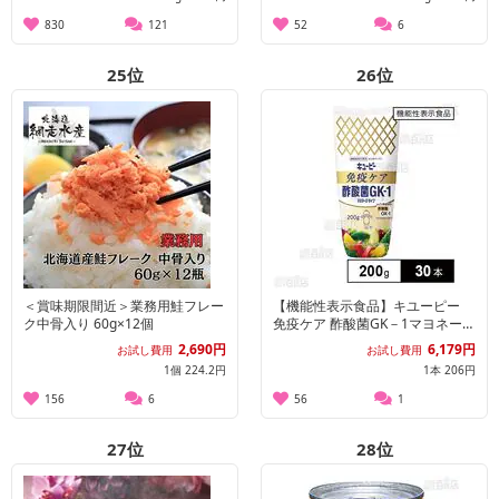
830
121
52
6
25
位
26
位
＜賞味期限間近＞業務用鮭フレー
【機能性表示食品】キユーピー
ク中骨入り 60g×12個
免疫ケア 酢酸菌GK－1マヨネーズ
タイプ 200g
2,690円
6,179円
お試し費用
お試し費用
1個 224.2円
1本 206円
156
6
56
1
27
位
28
位