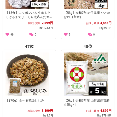
【15食】ニッポンハム 牛肉をと
【5kg】令和7年 岩手県産 ひとめ
ろけるまでじっくり煮込んだカレ
ぼれ（玄米）
ーセット/BC-30R
2,599円
4,855円
お試し費用
お試し費用
1食 173.3円
1kg 971円
99
0
5
0
47
位
48
位
【370g】食べる乾燥しじみ
【5kg】令和7年産 山形県産雪若
丸5kg×1
3,199円
4,899円
お試し費用
お試し費用
1g 8.7円
1kg 979.8円