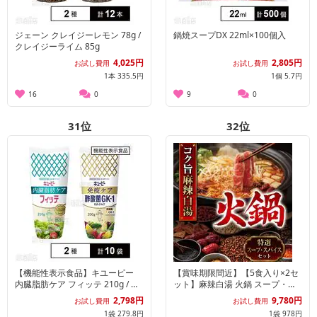
ジェーン クレイジーレモン 78g /
鍋焼スープDX 22ml×100個入
クレイジーライム 85g
4,025円
2,805円
お試し費用
お試し費用
1本 335.5円
1個 5.7円
16
0
9
0
31
位
32
位
【機能性表示食品】キユーピー
【賞味期限間近】【5食入り×2セ
内臓脂肪ケア フィッテ 210g / 免
ット】麻辣白湯 火鍋 スープ・ス
疫ケア 酢酸菌GK－1マヨネーズタ
パイスセット【お得なセット】
2,798円
9,780円
お試し費用
お試し費用
イプ 200g
1袋 279.8円
1袋 978円