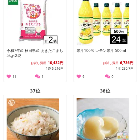
令和7年産 秋田県産 あきたこまち
果汁100％ レモン果汁 500ml
5kg×2袋
10,432円
6,736円
お試し費用
お試し費用
1袋 5,216円
1本 280.7円
11
1
9
0
37
位
38
位