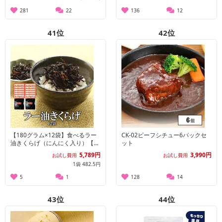
281
22
136
12
41
位
42
位
【180グラム×12袋】食べるラー
CK-02ビーフシチュー6パックセ
油きくらげ（にんにく入り）【メ
ット
ール便2個口配送】
5,789円
3,990円
お試し費用
お試し費用
1袋 482.5円
5
1
128
14
43
位
44
位