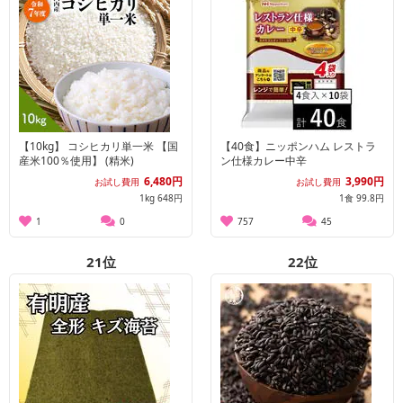
【10kg】 コシヒカリ単一米 【国
【40食】ニッポンハム レストラ
産米100％使用】 (精米)
ン仕様カレー中辛
6,480円
3,990円
お試し費用
お試し費用
1kg 648円
1食 99.8円
1
0
757
45
21
位
22
位