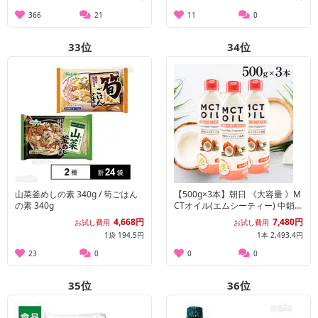
366
21
11
0
33
位
34
位
山菜釜めしの素 340g / 筍ごはん
【500g×3本】朝日 《大容量 》M
の素 340g
CTオイル(エムシーティー) 中鎖脂
肪酸 ケトン体
4,668円
7,480円
お試し費用
お試し費用
1袋 194.5円
1本 2,493.4円
23
0
0
0
35
位
36
位