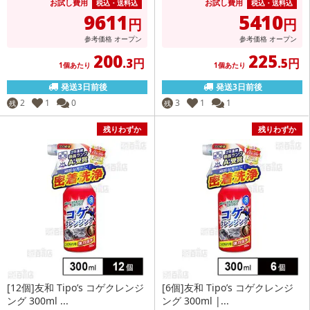
お試し費用
お試し費用
税込・送料込
税込・送料込
9611
5410
円
円
参考価格
オープン
参考価格
オープン
200
225
.3円
.5円
1個あたり
1個あたり
発送3日前後
発送3日前後
2
1
0
3
1
1
残
残
残りわずか
残りわずか
[12個]友和 Tipo’s コゲクレンジ
[6個]友和 Tipo’s コゲクレンジ
ング 300ml ...
ング 300ml |...