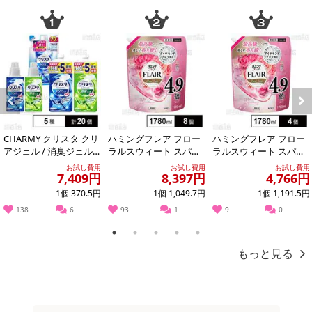
Previous
Next
CHARMY クリスタ クリ
ハミングフレア フロー
ハミングフレア フロー
アジェル / 消臭ジェル
ラルスウィート スパウ
ラルスウィート スパウ
本体＆つめかえ用セッ
トパウチ 1780ml ※商品
トパウチ 1780ml ※商品
お試し費用
お試し費用
お試し費用
7,409円
8,397円
4,766円
ト
改廃に...
改廃に...
1個 370.5円
1個 1,049.7円
1個 1,191.5円
138
6
93
1
9
0
1
2
3
4
5
もっと見る