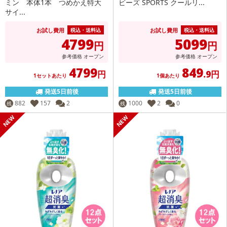
ミン 本体1本 つめかえ特大
ビーズ SPORTS クールリ...
サイ...
お試し費用
お試し費用
税込・送料込
税込・送料込
4799
5099
円
円
参考価格
オープン
参考価格
オープン
4799
849
円
.9円
1セットあたり
1個あたり
発送5日前後
発送5日前後
882
157
2
1000
2
0
残
残