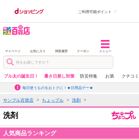
ご利用可能ポイント
マイページ
お気に入り
閲覧履歴
クーポン
メニュー
プル太の誕生日！
暑さ日差し対策
防災特集
お酒
クチコミ
毎日使うものをおトクに！★日用品デー★
サンプル百貨店
ちょっプル
洗剤
洗剤
人気商品ランキング