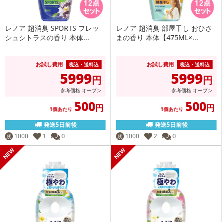
レノア 超消臭 SPORTS フレッ
レノア 超消臭 部屋干し おひさ
シュシトラスの香り 本体...
まの香り 本体【475ML×...
お試し費用
お試し費用
税込・送料込
税込・送料込
5999
5999
円
円
参考価格
オープン
参考価格
オープン
500
500
円
円
1個あたり
1個あたり
発送5日前後
発送5日前後
1000
1
0
1000
2
0
残
残