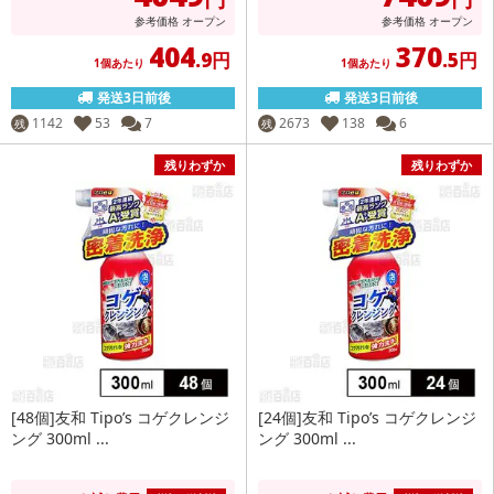
参考価格
オープン
参考価格
オープン
404
370
.9円
.5円
1個あたり
1個あたり
発送3日前後
発送3日前後
1142
53
7
2673
138
6
残
残
残りわずか
残りわずか
[48個]友和 Tipo’s コゲクレンジ
[24個]友和 Tipo’s コゲクレンジ
ング 300ml ...
ング 300ml ...