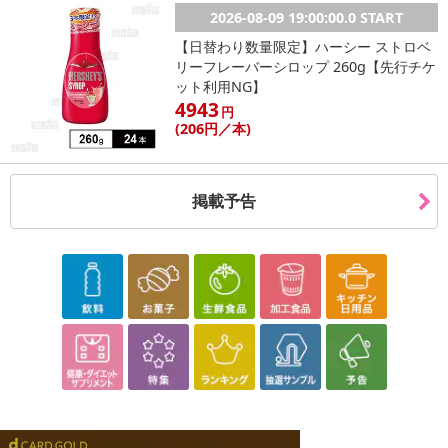
2026-08-09 19:00:00.0 START
【日替わり数量限定】ハーシー ストロベ
リーフレーバーシロップ 260g【先行チケ
ット利用NG】
4943
円
(206
円
／本)
掲載予告