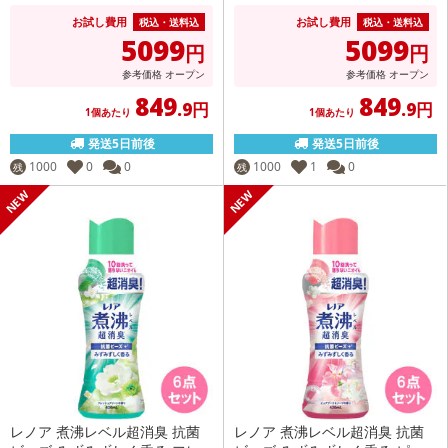
お試し費用
お試し費用
税込・送料込
税込・送料込
5099
5099
円
円
参考価格
オープン
参考価格
オープン
849
849
.9円
.9円
1個あたり
1個あたり
発送5日前後
発送5日前後
1000
0
0
1000
1
0
残
残
レノア 煮沸レベル超消臭 抗菌
レノア 煮沸レベル超消臭 抗菌