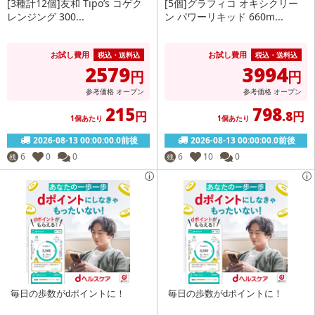
[3種計12個]友和 Tipo’s コゲク
[5個]グラフィコ オキシクリー
レンジング 300...
ン パワーリキッド 660m...
お試し費用
お試し費用
税込・送料込
税込・送料込
2579
3994
円
円
参考価格
オープン
参考価格
オープン
215
798
円
.8円
1個あたり
1個あたり
2026-08-13 00:00:00.0前後
2026-08-13 00:00:00.0前後
6
0
0
6
10
0
残
残
毎日の歩数がdポイントに！
毎日の歩数がdポイントに！