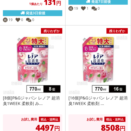
131
発送7日前後
円
1個あたり
19
1
0
残
発送3日前後
19
0
0
残
残りわずか
残りわずか
[8個]P&Gジャパン レノア 超消
[16個]P&Gジャパン レノア 超消
臭1WEEK 柔軟剤 み...
臭1WEEK 柔軟剤 ...
お試し費用
お試し費用
税込・送料込
税込・送料込
4497
8508
円
円