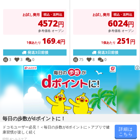
お試し費用
お試し費用
税込・送料込
税込・送料込
4572
6024
円
円
参考価格
オープン
参考価格
オープン
169
251
.4円
円
1個あたり
1個あたり
発送3日前後
発送3日前後
3
3
0
75
8
0
残
残
毎日の歩数がdポイントに！
ドコモユーザー必見！＜毎日の歩数がdポイントに＞アプリで健
詳細は
康習慣が楽しく続く
こちら
[PR] dヘルスケア