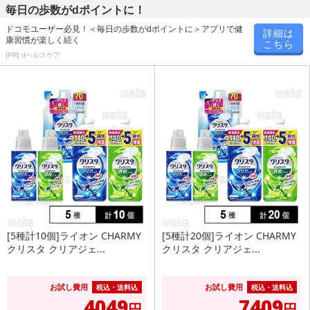
毎日の歩数がdポイントに！
ドコモユーザー必見！＜毎日の歩数がdポイントに＞アプリで健
詳細は
康習慣が楽しく続く
こちら
[PR] dヘルスケア
[5種計10個]ライオン CHARMY
[5種計20個]ライオン CHARMY
クリスタ クリアジェ...
クリスタ クリアジェ...
お試し費用
お試し費用
税込・送料込
税込・送料込
4049
7409
円
円