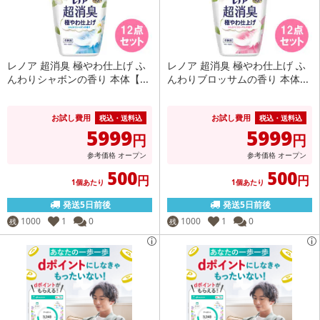
レノア 超消臭 極やわ仕上げ ふ
レノア 超消臭 極やわ仕上げ ふ
んわりシャボンの香り 本体【...
んわりブロッサムの香り 本体...
お試し費用
お試し費用
税込・送料込
税込・送料込
5999
5999
円
円
参考価格
オープン
参考価格
オープン
500
500
円
円
1個あたり
1個あたり
発送5日前後
発送5日前後
1000
1
0
1000
1
0
残
残