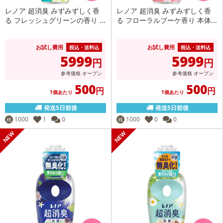
レノア 超消臭 みずみずしく香
レノア 超消臭 みずみずしく香
る フレッシュグリーンの香り ...
る フローラルブーケ香り 本体...
お試し費用
お試し費用
税込・送料込
税込・送料込
5999
5999
円
円
参考価格
オープン
参考価格
オープン
500
500
円
円
1個あたり
1個あたり
発送5日前後
発送5日前後
1000
1
0
1000
0
0
残
残