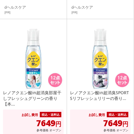
dヘルスケア
dヘルスケア
[PR]
[PR]
レノアクエン酸in超消臭部屋干
レノアクエン酸in超消臭SPORT
しフレッシュグリーンの香り
Sリフレッシュリリーの香り...
【本...
お試し費用
お試し費用
税込・送料込
税込・送料込
7649
7649
円
円
参考価格
オープン
参考価格
オープン