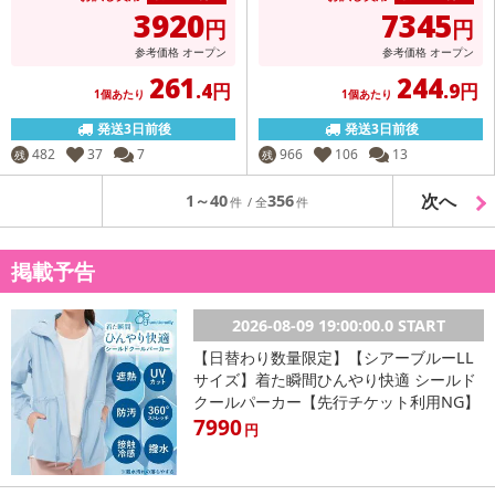
3920
7345
円
円
参考価格
オープン
参考価格
オープン
261
244
.4円
.9円
1個あたり
1個あたり
発送3日前後
発送3日前後
482
37
7
966
106
13
残
残
次へ
1～40
356
掲載予告
2026-08-09 19:00:00.0 START
【日替わり数量限定】【シアーブルーLL
サイズ】着た瞬間ひんやり快適 シールド
クールパーカー【先行チケット利用NG】
7990
円