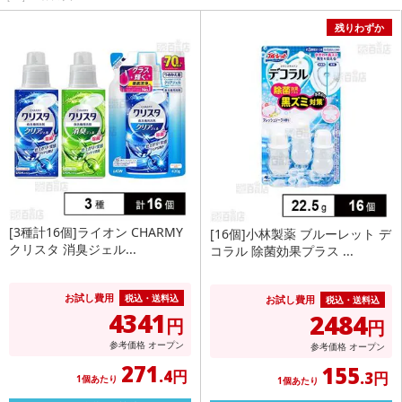
残りわずか
[3種計16個]ライオン CHARMY
[16個]小林製薬 ブルーレット デ
クリスタ 消臭ジェル...
コラル 除菌効果プラス ...
お試し費用
税込・送料込
お試し費用
税込・送料込
4341
2484
円
円
参考価格
オープン
参考価格
オープン
271
155
.4円
.3円
1個あたり
1個あたり