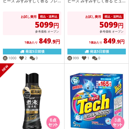
ビーズ みずみずしく香る フレ...
ビーズ みずみずしく香る ピュ...
お試し費用
お試し費用
税込・送料込
税込・送料込
5099
5099
円
円
参考価格
オープン
参考価格
オープン
849
849
.9円
.9円
1個あたり
1個あたり
発送5日前後
発送5日前後
1000
2
0
999
1
0
残
残