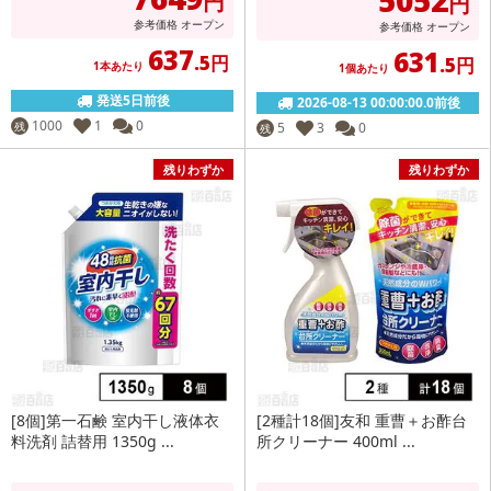
5052
円
円
参考価格
オープン
参考価格
オープン
637
631
.5円
.5円
1本あたり
1個あたり
発送5日前後
2026-08-13 00:00:00.0前後
1000
1
0
残
5
3
0
残
残りわずか
残りわずか
[8個]第一石鹸 室内干し液体衣
[2種計18個]友和 重曹＋お酢台
料洗剤 詰替用 1350g ...
所クリーナー 400ml ...