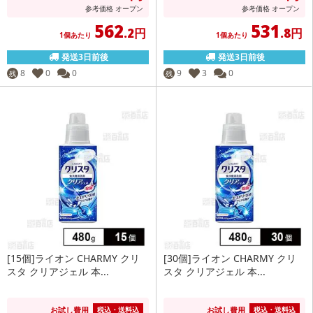
参考価格
オープン
参考価格
オープン
562
531
.2円
.8円
1個あたり
1個あたり
発送3日前後
発送3日前後
8
0
0
9
3
0
残
残
[15個]ライオン CHARMY クリ
[30個]ライオン CHARMY クリ
スタ クリアジェル 本...
スタ クリアジェル 本...
お試し費用
お試し費用
税込・送料込
税込・送料込