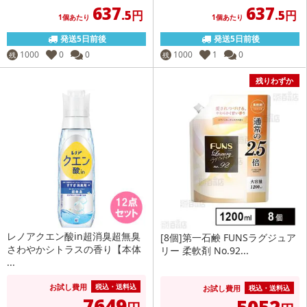
637
637
.5円
.5円
1個あたり
1個あたり
発送5日前後
発送5日前後
1000
0
0
1000
1
0
残
残
残りわずか
レノアクエン酸in超消臭超無臭
[8個]第一石鹸 FUNSラグジュア
さわやかシトラスの香り【本体
リー 柔軟剤 No.92...
...
お試し費用
税込・送料込
お試し費用
税込・送料込
7649