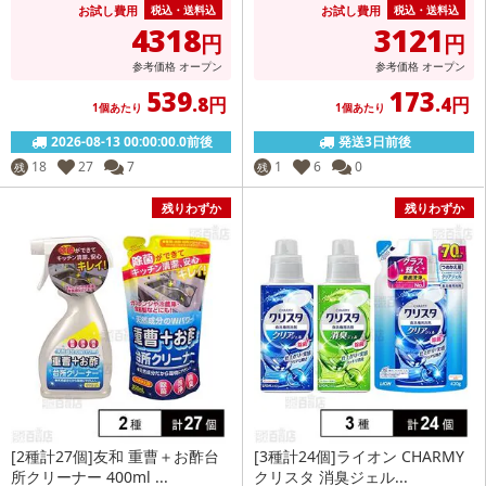
お試し費用
お試し費用
税込・送料込
税込・送料込
4318
3121
円
円
参考価格
オープン
参考価格
オープン
539
173
.8円
.4円
1個あたり
1個あたり
2026-08-13 00:00:00.0前後
発送3日前後
18
27
7
1
6
0
残
残
残りわずか
残りわずか
[2種計27個]友和 重曹＋お酢台
[3種計24個]ライオン CHARMY
所クリーナー 400ml ...
クリスタ 消臭ジェル...