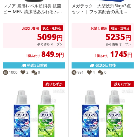
レノア 煮沸レベル超消臭 抗菌
メガテック 大型洗剤5kg×3点
ビー MEN 清潔感あふれるム...
セット | フッ素配合の薬用...
お試し費用
お試し費用
税込・送料込
税込・送料込
5099
5235
円
円
参考価格
オープン
参考価格
オープン
849
1745
.9円
円
1個あたり
1個あたり
発送5日前後
発送5日前後
1000
2
0
991
4
0
残
残
残りわずか
残りわずか