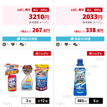
お試し費用
お試し費用
税込・送料込
税込・送料込
3210
2033
円
円
参考価格
オープン
参考価格
オープン
267
338
.5円
.9円
1個あたり
1個あたり
発送3日前後
発送3日前後
5
2
0
2
4
0
残
残
残りわずか
残りわずか