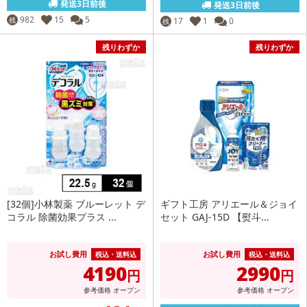
発送3日前後
発送3日前後
982
15
5
残
17
1
0
残
残りわずか
残りわずか
[32個]小林製薬 ブルーレット デ
ギフト工房 アリエール＆ジョイ
コラル 除菌効果プラス ...
セット GAJ-15D 【熨斗...
お試し費用
お試し費用
税込・送料込
税込・送料込
4190
2990
円
円
参考価格
オープン
参考価格
オープン