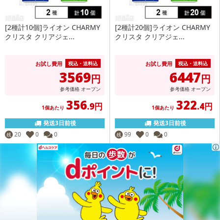
[2種計10個]ライオン CHARMY
[2種計20個]ライオン CHARMY
クリスタ クリアジェ...
クリスタ クリアジェ...
お試し費用
お試し費用
税込・送料込
税込・送料込
3569
6447
円
円
参考価格
オープン
参考価格
オープン
356
322
.9円
.4円
1個あたり
1個あたり
発送3日前後
発送3日前後
20
0
0
99
0
0
残
残