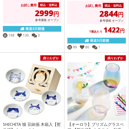
お試し費用
税込・送料込
お試し費用
税込・送料込
2999
2844
円
円
参考価格
オープン
参考価格
オープン
1422
発送3日前後
円
1個あたり
198
130
3
残
発送5日前後
99
80
1
残
残りわずか
残りわずか
SHICHITA 猫 豆鉢揃 木箱入【熨
【オーロラ】プリズムグラスペ