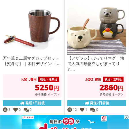
万年筆＆二層マグカップセット
【アザラシ】ぽってりマグ | 海
【熨斗可】 | 木目デザイン ＋...
で人気の動物立ちがぽってり
丸...
お試し費用
お試し費用
税込・送料込
税込・送料込
5250
2860
円
円
参考価格
オープン
参考価格
オープン
発送7日前後
発送7日前後
8
0
0
12
1
0
残
残