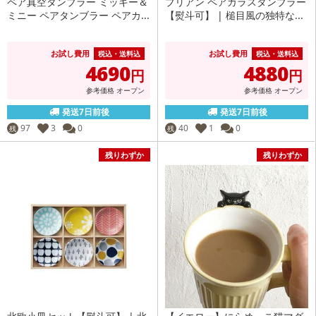
ペア真空タンブラー ミッキー＆
ブリアン ペアガラスタンブラー
ミニー ペアタンブラー ペアカ...
【熨斗可】 | 槌目風の独特な...
お試し費用
お試し費用
税込・送料込
税込・送料込
4690
4880
円
円
参考価格
オープン
参考価格
オープン
発送7日前後
発送7日前後
97
3
0
40
1
0
残
残
残りわずか
残りわずか