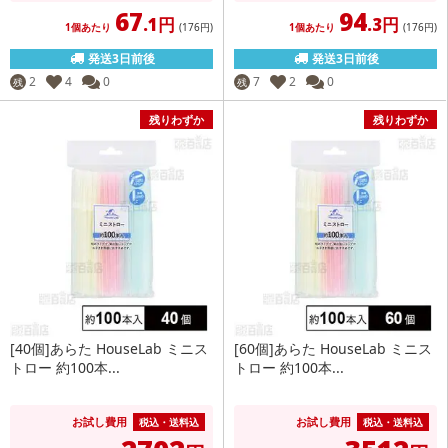
67
94
.1円
.3円
1個あたり
(176
円
)
1個あたり
(176
円
)
発送3日前後
発送3日前後
2
4
0
7
2
0
残
残
残りわずか
残りわずか
[40個]あらた HouseLab ミニス
[60個]あらた HouseLab ミニス
トロー 約100本...
トロー 約100本...
お試し費用
お試し費用
税込・送料込
税込・送料込