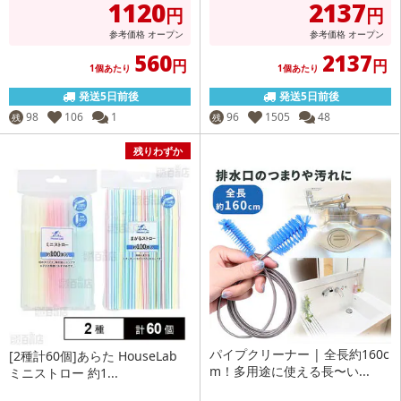
1120
2137
円
円
参考価格
オープン
参考価格
オープン
560
2137
円
円
1個あたり
1個あたり
発送5日前後
発送5日前後
98
106
1
96
1505
48
残
残
残りわずか
パイプクリーナー | 全長約160c
[2種計60個]あらた HouseLab
m！多用途に使える長〜い...
ミニストロー 約1...