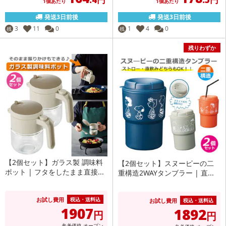
1個あたり
1個あたり
発送3日前後
発送3日前後
3
11
0
1
4
0
残
残
残りわずか
【2個セット】ガラス製 調味料
【2個セット】スヌーピーの二
ポット | フタをしたまま直接...
重構造2WAYタンブラー | 直...
お試し費用
税込・送料込
お試し費用
税込・送料込
1907
1892
円
円
参考価格
オープン