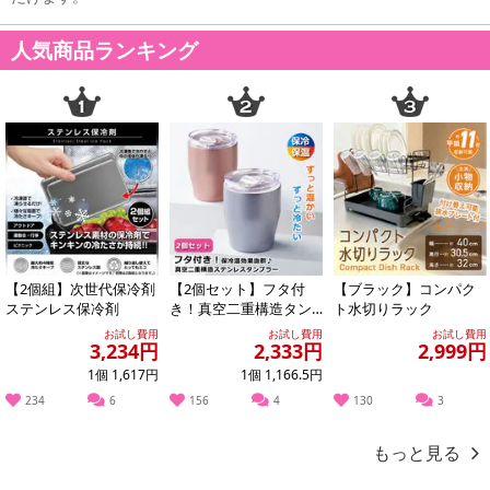
人気商品ランキング
【2個組】次世代保冷剤
【2個セット】フタ付
【ブラック】コンパク
ステンレス保冷剤
き！真空二重構造タン
ト水切りラック
ブラー
お試し費用
お試し費用
お試し費用
3,234円
2,333円
2,999円
1個 1,617円
1個 1,166.5円
234
6
156
4
130
3
もっと見る