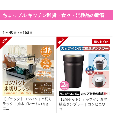
ちょっプル キッチン雑貨・食器・消耗品の新着
1～40
163
残りわずか
【ブラック】コンパクト水切り
【2個セット】カップイン真空
ラック | 排水プレートの向き
構造タンブラー | コンビニや
に...
コ...