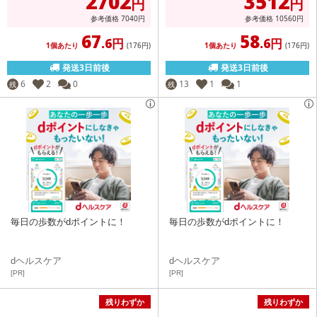
2702
3512
円
円
参考価格
7040
円
参考価格
10560
円
67
58
.6円
.6円
1個あたり
(176
円
)
1個あたり
(176
円
)
発送3日前後
発送3日前後
6
2
0
13
1
1
残
残
毎日の歩数がdポイントに！
毎日の歩数がdポイントに！
dヘルスケア
dヘルスケア
[PR]
[PR]
残りわずか
残りわずか