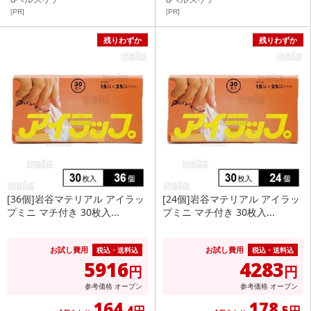
[PR]
[PR]
残りわずか
残りわずか
[36個]岩谷マテリアル アイラッ
[24個]岩谷マテリアル アイラッ
プミニ マチ付き 30枚入...
プミニ マチ付き 30枚入...
お試し費用
お試し費用
税込・送料込
税込・送料込
5916
4283
円
円
参考価格
オープン
参考価格
オープン
164
178
.4円
.5円