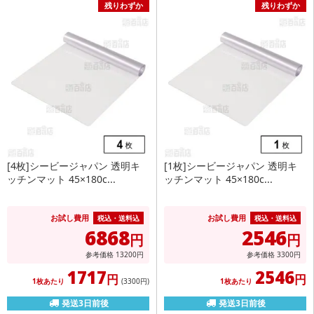
残りわずか
残りわずか
[4枚]シービージャパン 透明キ
[1枚]シービージャパン 透明キ
ッチンマット 45×180c...
ッチンマット 45×180c...
お試し費用
お試し費用
税込・送料込
税込・送料込
6868
2546
円
円
参考価格
13200
円
参考価格
3300
円
1717
2546
円
円
1枚あたり
(3300
円
)
1枚あたり
発送3日前後
発送3日前後