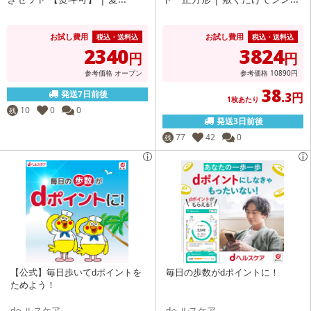
お試し費用
お試し費用
税込・送料込
税込・送料込
2340
3824
円
円
参考価格
オープン
参考価格
10890
円
38
発送7日前後
.3円
1枚あたり
10
0
0
残
発送3日前後
77
42
0
残
【公式】毎日歩いてdポイントを
毎日の歩数がdポイントに！
ためよう！
dヘルスケア
dヘルスケア