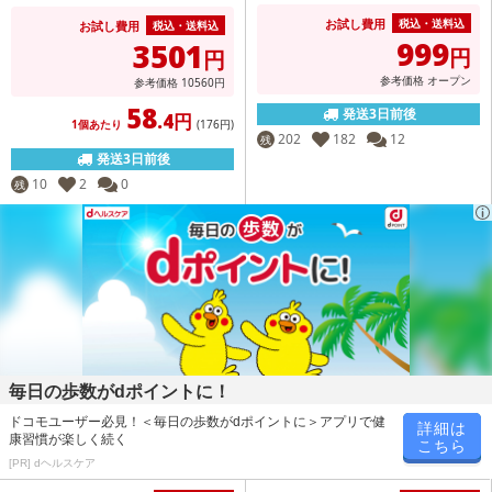
お試し費用
税込・送料込
お試し費用
税込・送料込
999
3501
円
円
参考価格
オープン
参考価格
10560
円
58
発送3日前後
.4円
1個あたり
(176
円
)
202
182
12
残
発送3日前後
10
2
0
残
毎日の歩数がdポイントに！
ドコモユーザー必見！＜毎日の歩数がdポイントに＞アプリで健
詳細は
康習慣が楽しく続く
こちら
[PR] dヘルスケア