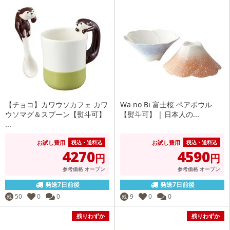
【チョコ】カワウソカフェ カワ
Wa no Bi 富士桜 ペアボウル
ウソマグ＆スプーン【熨斗可】
【熨斗可】 | 日本人の...
...
お試し費用
お試し費用
税込・送料込
税込・送料込
4270
4590
円
円
参考価格
オープン
参考価格
オープン
発送7日前後
発送7日前後
50
0
0
9
0
0
残
残
残りわずか
残りわずか