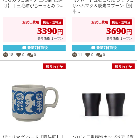
可】 | 三毛猫がじーっとみつ...
りハムマグ＆脱走スプーン【熨
斗...
お試し費用
お試し費用
税込・送料込
税込・送料込
3390
3690
円
円
参考価格
オープン
参考価格
オープン
発送7日前後
発送7日前後
18
0
0
11
0
0
残
残
残りわずか
残りわずか
ぽこりマグ バード【熨斗可】 |
バロン 二重構造カップペア【熨