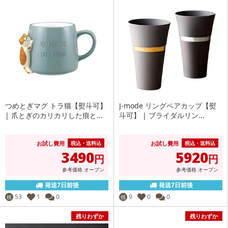
つめとぎマグ トラ猫【熨斗可】
J-mode リングペアカップ【熨
| 爪とぎのカリカリした痕と...
斗可】 | ブライダルリン...
お試し費用
お試し費用
税込・送料込
税込・送料込
3490
5920
円
円
参考価格
オープン
参考価格
オープン
発送7日前後
発送7日前後
53
1
0
9
0
0
残
残
残りわずか
残りわずか