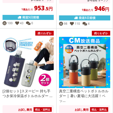
参考価格
オープン
953
946
.5円
円
1個あたり
1個あたり
発送5日前後
発送5日前後
100
43
0
残
98
110
4
残
残りわずか
残りわずか
[2個セット]スヌーピー 持ち手
真空二重構造ペットボトルホル
つき保冷保温ボトルホルダー ...
ダー | 暑い夏場に大活躍！ペ
ッ...
お試し費用
お試し費用
税込・送料込
税込・送料込