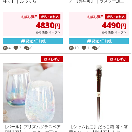
斗可】 | ふっくら...
ア 【熨斗可】 | ラスター加工...
お試し費用
お試し費用
税込・送料込
税込・送料込
4830
4490
円
円
参考価格
オープン
参考価格
オープン
発送7日前後
発送7日前後
4
2
0
10
1
0
残
残
残りわずか
残りわずか
【パール】プリズムグラスペア
【シャムねこ】だっこ猫 箸・箸