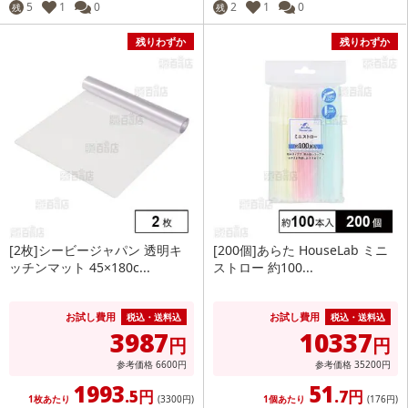
5
1
0
2
1
0
残
残
残りわずか
残りわずか
[2枚]シービージャパン 透明キ
[200個]あらた HouseLab ミニ
ッチンマット 45×180c...
ストロー 約100...
お試し費用
お試し費用
税込・送料込
税込・送料込
3987
10337
円
円
参考価格
6600
円
参考価格
35200
円
1993
51
.5円
.7円
1枚あたり
(3300
円
)
1個あたり
(176
円
)