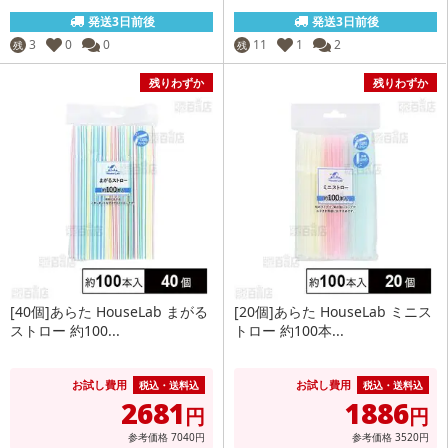
発送3日前後
発送3日前後
3
0
0
11
1
2
残
残
残りわずか
残りわずか
[40個]あらた HouseLab まがる
[20個]あらた HouseLab ミニス
ストロー 約100...
トロー 約100本...
お試し費用
お試し費用
税込・送料込
税込・送料込
2681
1886
円
円
参考価格
7040
円
参考価格
3520
円