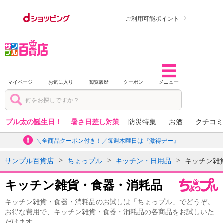
ご利用可能ポイント
マイページ
お気に入り
閲覧履歴
クーポン
メニュー
プル太の誕生日！
暑さ日差し対策
防災特集
お酒
クチコミ
＼全商品クーポン付き！／毎週木曜日は『激得デー』
サンプル百貨店
ちょっプル
キッチン・日用品
キッチン雑
キッチン雑貨・食器・消耗品
キッチン雑貨・食器・消耗品のお試しは「ちょっプル」でどうぞ。
お得な費用で、キッチン雑貨・食器・消耗品の各商品をお試しいた
だけます。