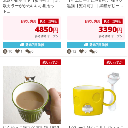
北欧小皿セット【熨斗可】 | 北
【イエロー】にらめっこ猫マグ
欧カラーがかわいい小皿セッ
黒猫【熨斗可】 | 黒猫がじー...
ト...
お試し費用
お試し費用
税込・送料込
税込・送料込
4850
3390
円
円
参考価格
オープン
参考価格
オープン
発送7日前後
発送7日前後
10
1
0
12
0
0
残
残
残りわずか
残りわずか
にらめっこ猫マグ 三毛猫【熨斗
【グレー】はむころん ひょっこ