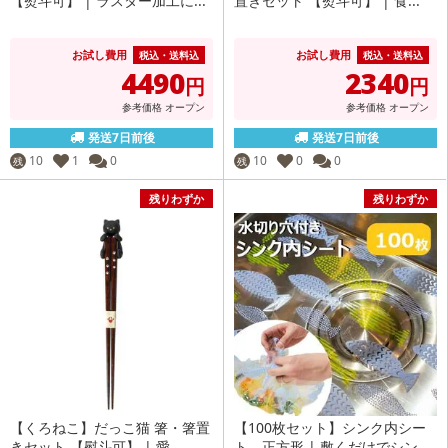
【熨斗可】 | ラスター加工に...
置きセット 【熨斗可】 | 食...
お試し費用
お試し費用
税込・送料込
税込・送料込
4490
2340
円
円
参考価格
オープン
参考価格
オープン
発送7日前後
発送7日前後
10
1
0
10
0
0
残
残
残りわずか
残りわずか
【くろねこ】だっこ猫 箸・箸置
【100枚セット】シンク内シー
きセット 【熨斗可】 | 愛...
ト 正方形 | 敷くだけでシン...