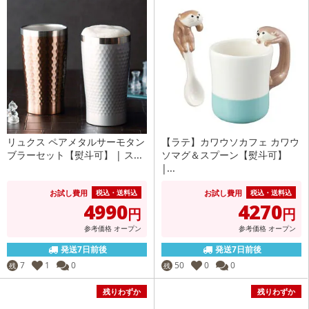
リュクス ペアメタルサーモタン
【ラテ】カワウソカフェ カワウ
ブラーセット【熨斗可】 | ス...
ソマグ＆スプーン【熨斗可】
|...
お試し費用
お試し費用
税込・送料込
税込・送料込
4990
4270
円
円
参考価格
オープン
参考価格
オープン
発送7日前後
発送7日前後
7
1
0
50
0
0
残
残
残りわずか
残りわずか