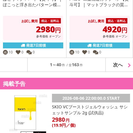
ぽこっと浮き出たバターン模...
斗可】 | マットブラックの質...
お試し費用
お試し費用
税込・送料込
税込・送料込
2980
4920
円
円
参考価格
オープン
参考価格
オープン
発送7日前後
発送7日前後
10
0
0
10
0
0
残
残
次へ
1～40
163
掲載予告
2026-08-06 22:00:00.0 START
SKIO VCブーストジェルウォッシュ サシ
ェットサンプル 2g (試供品)
2980
円
(19
.9円
／個)