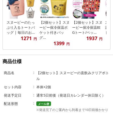
スヌーピーのたっ
【2個セット】スヌ
【2個セット】スヌ
スヌ
ぷり入るトートバ
ーピー保冷保温ポ
ーピー保冷保温BI
温B
ッグ | 毎日のお...
ケット付きバッ
Gトート/ペッ...
トボト
1271
1937
グ...
円
円
1399
円
商品仕様
商品名
【2個セット】スヌーピーの直飲みクリアボト
ル
セット内容
本体×2個
発送予定日
通常5日前後（発送日カレンダー休日除く）
配送形態
メール便
※発送完了のご案内から到着まで10日前後かかり