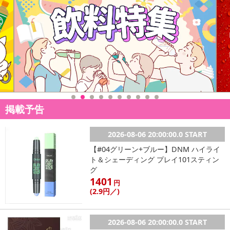
躍！
柄の違う3色で、キュートなキャラクターの表情が楽しめるボトルセ
ットです♪
直飲みタイプで飲みやすい☆
ストラップをお好きなものに付け替えてオリジナルに仕上げるのも
アリですね◎
掲載予告
かわいい大人気キャラクターでプレゼントにもGOOD♪
2026-08-06 20:00:00.0 START
【仕様】
【#04グリーン+ブルー】DNM ハイライ
商品サイズ：(約)底面直径6.7cm 高さ21.8cm
ト＆シェーディング プレイ101スティン
材質：本体／ポリエチレンテレフタレート
グ
蓋・ストラップ／ポリプロピレン
1401
円
容量：550ml
(2
.9円
／)
カラー/ブルー・パープル・イエロー（内、2色をランダムに発送い
たします。お色の指定はできません）
2026-08-06 20:00:00.0 START