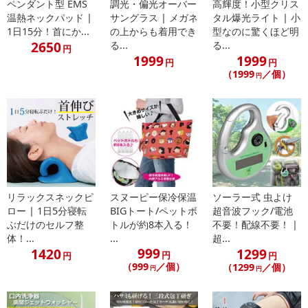
ペンダント型 EMS
調光・偏光オーバー
高輝度！小型クリス
温熱ネックパッド |
サングラス | メガネ
タル爆光ライト | 小
1日15分！首にか...
の上からも着用でき
型なのに驚くほど明
2650
る...
る...
円
1999
1999
円
円
（1999
／個）
円
リラックスネックピ
スヌーピー保冷保温
ソーラー式 虫よけ
ロー | 1日5分寝転
BIGトート/ペットボ
超音波フック/電池
ぶだけのセルフ整
トルが約8本入る！
不要！配線不要！ |
体！...
...
超...
999
1420
1299
円
円
円
（999
／個）
（1299
／個）
円
円