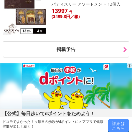
・商品カラー：ブルー・パープル・イエロー（内、2色をランダムに
パティスリー アソートメント 13個入
発送いたします。お色の指定はできません）
13997
円
・商品サイズ：(約)底面直径6.7cm 高さ21.8cm
(3499
.3円
／箱)
・注意事項：
簡易包装での発送となります。
製品改善のため、予告なく一部仕様が変わる場合がございます。
端末、モニターの環境により、実際の商品と多少色の見え方が異
掲載予告
なる場合があります。
注意事項
【賞味・消費期限のある商品について】
商品到着時点でのお日持ち期間は、配送日数などにより異なります
のでご了承ください。
【キャンセルについて】
※お申込み後のキャンセルはお受けできません。
【公式】毎日歩いてdポイントをためよう！
記載されている内容を必ずご確認いただき、お届けする商品セット
ドコモでよかった！＜毎日の歩数がdポイントに＞アプリで健康
詳細は
にご納得いただきましたうえでお申し込みください。
習慣が楽しく続く！
こちら
※パッケージ変更や商品リニューアル（成分など含む）等により、