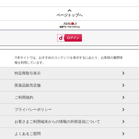
※発送予定日は前後する場合がございます。また商品によって発送
日が異なります。
ページトップへ
※dショッピングサンプル百貨店よりお届けする商品は、ご利用いた
だいた後のご感想をいただくことを目的としており、転売等は固く
禁じます。
転売等、目的以外での利用が確認された場合は、サービス利用を停
止させていただきます。
※本サイトでは、おすすめのコンテンツを表示するにあたり、お客様の履歴情
【配送伝票番号について】
報を利用しています。
※こちらの商品については商品の発送完了後、
特定商取引表示
配送伝票番号がマイページに表示されない場合もございます。予
めご了承ください。
医薬品販売店舗
ご利用規約
発送日カレンダー
プライバシーポリシー
お客さまご利用端末からの情報の外部送信について
よくあるご質問