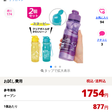
残り
174
94
3
タップで拡大表示
お試し費用
税込･送料込
1754
参考価格
円
オープン
877
1個あたり
円