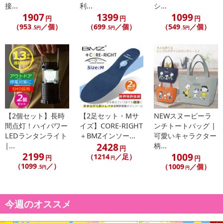
接...
利...
シ...
1907
1399
1099
円
円
円
（953
／個）
（699
／個）
（549
／個）
.5円
.5円
.5円
【2個セット】長時
【2足セット・Mサ
NEWスヌーピーラ
間点灯！ハイパワー
イズ】CORE-RIGHT
ンチトートバッグ |
LEDランタンライト
＋BMZインソー...
可愛いキャラクター
2428
|...
柄...
円
大人気キャラクタースヌーピーの軽量クリアボトル2個セット！
2199
1009
（1214
／足）
円
円
円
ストラップ付きで、軽くて持ちやすい形状です。
（1099
／）
（1009
／個）
.5円
円
たっぷり入る嬉しい550mlサイズ！！
こぼれにくい飲み口になっていて、小さなお子様も飲みやすいデザ
今週のオススメ
インです。
普段使いから、レジャー、スポーツ、アウトドアシーンでも大活