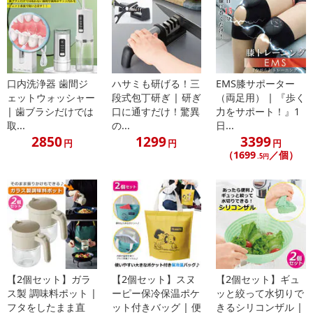
口内洗浄器 歯間ジ
ハサミも研げる！三
EMS膝サポーター
ェットウォッシャー
段式包丁研ぎ | 研ぎ
（両足用） | 『歩く
| 歯ブラシだけでは
口に通すだけ！驚異
力をサポート！』1
取...
の...
日...
2850
1299
3399
円
円
円
（1699
／個）
.5円
【2個セット】ガラ
【2個セット】スヌ
【2個セット】ギュ
ス製 調味料ポット |
ーピー保冷保温ポケ
ッと絞って水切りで
フタをしたまま直
ット付きバッグ | 便
きるシリコンザル |