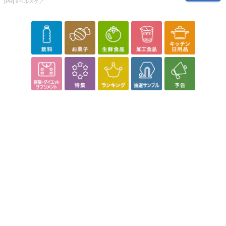
[PR] dヘルスケア
参考の掲載画像や画像内のバーコードなど、お届け商品と多少異な
る場合がございます。
また、[新たな加工食品の原料原産地表示制度]の経過措置期間の終
了により、商品詳細内に記載の原産国・原材料の表記が旧表記の場
合がございます。
あらかじめご了承いただいた上でお申込みください。なお、本理由
によるお申込み後のキャンセル・返品交換は対応いたしかねます。
【お支払いについて】
※お支払い方法は、電話料金合算払い、クレジットカード払い、dポ
イントがご利用いただけます。
【発送・お届け・商品について】
※お申込み頂きました商品の同梱、お届けの日時指定はいたしかね
ます。
※お客様のご都合でお受取りいただけない場合、商品の再発送や返
金はいたしかねます。
また、お届け日時のご指定は、お受けできません。宅配業者からの
不在票にてご対応ください。