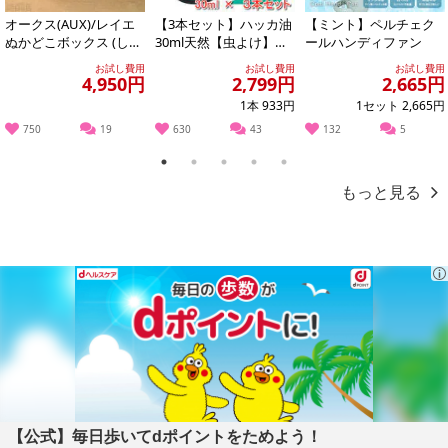
オークス(AUX)/レイエ
【3本セット】ハッカ油
【ミント】ペルチェク
ぬかどこボックス (しゃ
30ml天然【虫よけ】
ールハンディファン
もじ付き) ※日本製/LE
【消臭対策】【アロマ
お試し費用
お試し費用
お試し費用
S...
に】【バスタイム...
4,950円
2,799円
2,665円
1本 933円
1セット 2,665円
750
19
630
43
132
5
1
2
3
4
5
もっと見る
【公式】毎日歩いてdポイントをためよう！