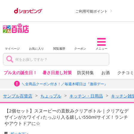
ご利用可能ポイント
マイページ
お気に入り
閲覧履歴
クーポン
メニュー
プル太の誕生日！
暑さ日差し対策
防災特集
お酒
クチコミ
＼全商品クーポン付き！／毎週木曜日は『激得デー』
サンプル百貨店
ちょっプル
キッチン・日用品
キッチン雑
【2個セット】スヌーピーの直飲みクリアボトル | クリアなデ
ザインがカワイイ♪たっぷり入る嬉しい550mlサイズ！ランチ
やアウトドアに☆
ザッカマン