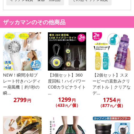
かわいい大人気キャラクターでプレゼントにもGOOD♪
【仕様】
ザッカマンのその他商品
サイズ：270×400×120mm
材質：表/ポリエステル、内/アルミニウム・PE
カラー：イエロー・グレー・ブルー （内1色をランダムに発送させ
ていただきます）
※同日中に2個以上お申込みいただいた場合、できる限り違うお色で
発送させていただきます。
・商品カラー：イエロー・グレー・ブルー （内1色をランダムに発
NEW！瞬間冷却プ
【3個セット】360
【2個セット】スヌ
レート付きハンディ
度回転！ハイパワー
ーピーの直飲みクリ
送させていただきます）
ー扇風機 | 約1秒の
COBカラビナライト
アボトル | クリアな
・商品サイズ：270×400×120mm
瞬...
...
デ...
・注意事項：
1299
2799
1754
円
円
円
簡易包装での発送となります。
（433
／個）
（877
／個）
円
円
製品改善のため、予告なく一部仕様が変わる場合がございます。
輸入商品につき、若干の縫製ムラ等がある場合がございますので
ご了承ください。