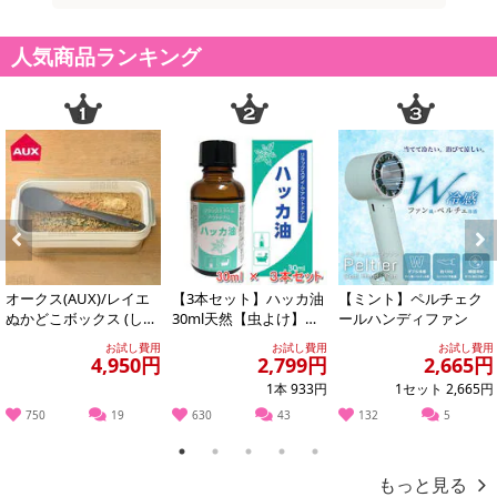
人気商品ランキング
Previous
Next
オークス(AUX)/レイエ
【3本セット】ハッカ油
【ミント】ペルチェク
ぬかどこボックス (しゃ
30ml天然【虫よけ】
ールハンディファン
もじ付き) ※日本製/LE
【消臭対策】【アロマ
お試し費用
お試し費用
お試し費用
S...
に】【バスタイム...
4,950円
2,799円
2,665円
1本 933円
1セット 2,665円
750
19
630
43
132
5
1
2
3
4
5
もっと見る