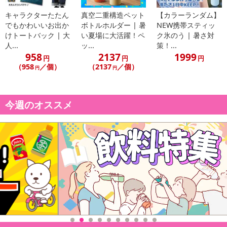
※こちらの商品については商品の発送完了後、
キャラクターたたん
真空二重構造ペット
【カラーランダム】
配送伝票番号がマイページに表示されない場合もございます。予
でもかわいいお出か
ボトルホルダー | 暑
NEW携帯スティッ
めご了承ください。
けトートバック | 大
い夏場に大活躍！ペ
ク氷のう | 暑さ対
人...
ッ...
策！...
958
2137
1999
発送日カレンダー
円
円
円
（958
／個）
（2137
／個）
円
円
今週のオススメ
休業日
■
その他共通および商品カテゴリー別注意事項（※必ずご確認くだ
さい）