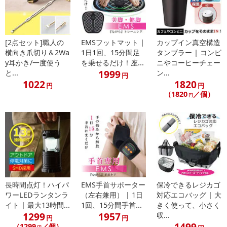
注意事項
【賞味・消費期限のある商品について】
商品到着時点でのお日持ち期間は、配送日数などにより異なります
[2点セット]職人の
EMSフットマット |
カップイン真空構造
横向き爪切り＆2Wa
1日1回、15分間足
タンブラー | コンビ
のでご了承ください。
y耳かき/一度使う
を乗せるだけ！座...
ニやコーヒーチェー
1999
と...
ン...
円
【キャンセルについて】
1022
1820
円
円
※お申込み後のキャンセルはお受けできません。
（1820
／個）
円
記載されている内容を必ずご確認いただき、お届けする商品セット
にご納得いただきましたうえでお申し込みください。
※パッケージ変更や商品リニューアル（成分など含む）等により、
参考の掲載画像や画像内のバーコードなど、お届け商品と多少異な
る場合がございます。
また、[新たな加工食品の原料原産地表示制度]の経過措置期間の終
了により、商品詳細内に記載の原産国・原材料の表記が旧表記の場
合がございます。
長時間点灯！ハイパ
EMS手首サポーター
保冷できるレジカゴ
あらかじめご了承いただいた上でお申込みください。なお、本理由
ワーLEDランタンラ
（左右兼用） | 1日
対応エコバッグ | 大
イト | 最大13時間...
1回、15分間手首...
きく使って、小さく
によるお申込み後のキャンセル・返品交換は対応いたしかねます。
1299
1957
収...
円
円
1499
（1299
／個）