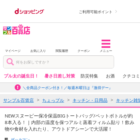
ご利用可能ポイント
マイページ
お気に入り
閲覧履歴
クーポン
メニュー
プル太の誕生日！
暑さ日差し対策
防災特集
お酒
クチコミ
＼全商品クーポン付き！／毎週木曜日は『激得デー』
サンプル百貨店
ちょっプル
キッチン・日用品
キッチン雑
NEWスヌーピー保冷保温BIGトートバッグ/ペットボトルが約
8本入る！ | 内部の温度を保つアルミ蒸着フィルム貼り！飲み
物や食材を入れたり、アウトドアシーンで大活躍！
ザッカマン