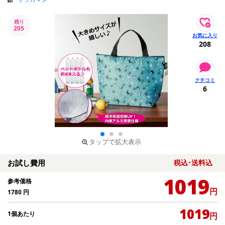
残り
205
208
6
タップで拡大表示
お試し費用
税込･送料込
1019
参考価格
円
1780
円
1019
1個あたり
円