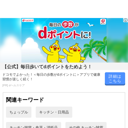
保冷保温仕様で使いやすい、大人可愛いスヌーピービッグトートで
す☆
大容量で、内側には保冷温効果が高いアルミ蒸着フィルム付!!
飲み物や食材を入れたり、レジャー、スポーツ、アウトドアシーン
で大活躍！
かわいい大人気キャラクターデザインで、大人も子供も使用OK♪
おしゃれで便利な保冷保温バッグ！使いやすいビッグサイズで用途
【公式】毎日歩いてdポイントをためよう！
いろいろ！
ジッパーで開け閉め出来るので保冷温効果も長持ち☆
ドコモでよかった！＜毎日の歩数がdポイントに＞アプリで健康
詳細は
習慣が楽しく続く！
こちら
[PR] dヘルスケア
◆保冷・保温効果があるアルミ蒸着フィルム張りになっています。
・ 暑い夏は熱気をシャットし、飲み物や食材の温度を保ちます。
関連キーワード
保冷の際は、保冷剤を一緒に入れておくとより効果を発揮します。
・ 寒い冬は冷たくなりすぎない温度を保ちます。
ちょっプル
キッチン・日用品
いろいろ使えるうれしいサイズ♪
キッチン雑貨・食器・消耗品
その他 キッチン雑貨