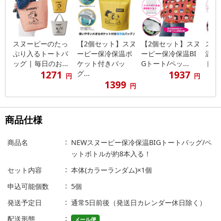
スヌーピーのたっ
【2個セット】スヌ
【2個セット】スヌ
スヌ
ぷり入るトートバ
ーピー保冷保温ポ
ーピー保冷保温BI
温B
ッグ | 毎日のお...
ケット付きバッ
Gトート/ペッ...
トボト
1271
1937
グ...
円
円
1399
円
商品仕様
商品名
NEWスヌーピー保冷保温BIGトートバッグ/ペ
ットボトルが約8本入る！
セット内容
本体(カラーランダム)×1個
申込可能個数
5個
発送予定日
通常5日前後（発送日カレンダー休日除く）
配送形態
メール便