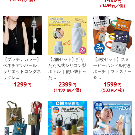
円
【お支払いについて】
円
（1499
／個）
円
※お支払い方法は、電話料金合算払い、クレジットカード払い、dポ
イントがご利用いただけます。
【発送・お届け・商品について】
※お申込み頂きました商品の同梱、お届けの日時指定はいたしかね
ます。
※お客様のご都合でお受取りいただけない場合、商品の再発送や返
金はいたしかねます。
【プラチナカラー】
【2個セット】折り
【3枚セット】スヌ
また、お届け日時のご指定は、お受けできません。宅配業者からの
ベネチアンパール
たたみ式シリコン製
ーピーハンドル付き
不在票にてご対応ください。
ラリエットロングネ
ボトル | 使い終わっ
ポーチ | ファスナー
※発送予定日は前後する場合がございます。また商品によって発送
ックレ...
た...
＆...
1299
2399
1599
日が異なります。
円
円
円
（1199
／個）
（533
／枚）
※dショッピングサンプル百貨店よりお届けする商品は、ご利用いた
.5円
円
だいた後のご感想をいただくことを目的としており、転売等は固く
禁じます。
転売等、目的以外での利用が確認された場合は、サービス利用を停
止させていただきます。
【配送伝票番号について】