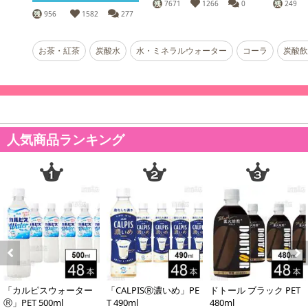
7671
1266
0
249
956
1582
277
お茶・紅茶
炭酸水
水・ミネラルウォーター
コーラ
炭酸飲
人気商品ランキング
Previous
Next
「カルピスウォーター
「CALPISⓇ濃いめ」PE
ドトール ブラック PET
Ⓡ」PET 500ml
T 490ml
480ml