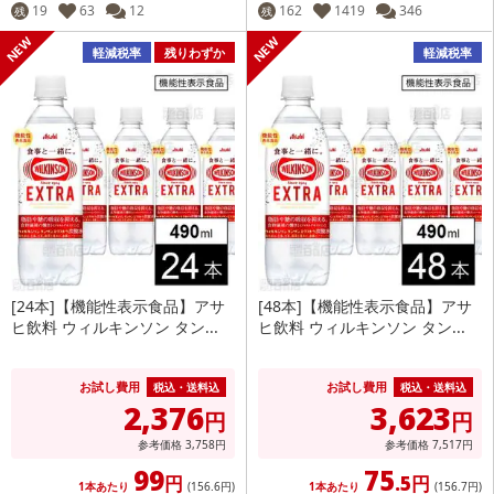
19
63
12
162
1419
346
残
残
軽減税率
残りわずか
軽減税率
[24本]【機能性表示食品】アサ
[48本]【機能性表示食品】アサ
ヒ飲料 ウィルキンソン タン...
ヒ飲料 ウィルキンソン タン...
お試し費用
お試し費用
税込・送料込
税込・送料込
2,376
3,623
円
円
参考価格
3,758
円
参考価格
7,517
円
99
75
円
.5円
1本あたり
(156
.6円
)
1本あたり
(156
.7円
)