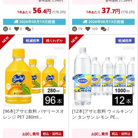
参考価格
5,346
円
参考価格
21,384
円
56
37
.4円
.7円
1本あたり
(178
.2円
)
1本あたり
(178
.2円
)
2026年08月13日前後
2026年08月13日前後
8
6
1
19
169
2
残
残
軽減税率
残りわずか
軽減税率
[96本]アサヒ飲料 バヤリースオ
[12本]アサヒ飲料 ウィルキンソ
レンジ PET 280ml...
ン タンサン レモン PE...
お試し費用
お試し費用
税込・送料込
税込・送料込