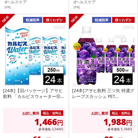
dヘルスケア
dヘルスケア
[PR]
[PR]
軽減税率
残りわずか
軽減税率
残りわずか
[24本]【旧パッケージ】アサヒ
[24本]アサヒ飲料 三ツ矢 特濃グ
飲料 「カルピスウォーターⓇ...
レープスカッシュ PET...
お試し費用
お試し費用
税込・送料込
税込・送料込
1,466
1,988
円
円
参考価格
3,344
円
参考価格
5,184
円