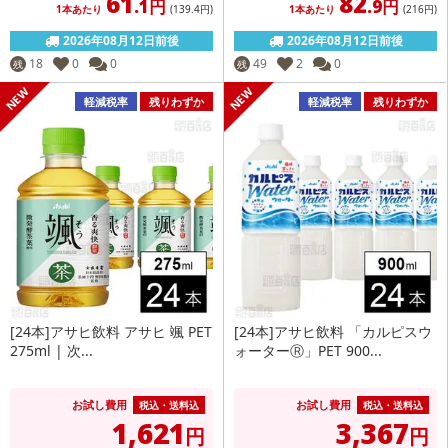
61
82
.1円
.9円
1本あたり
(139
.4円
)
1本あたり
(216
円
)
2026年08月12日前後
2026年08月12日前後
18
0
0
49
2
0
残
残
軽減税率
残りわずか
軽減税率
残りわずか
[24本]アサヒ飲料 アサヒ 颯 PET
[24本]アサヒ飲料 「カルピスウ
275ml | 次...
ォーターⓇ」PET 900...
お試し費用
お試し費用
税込・送料込
税込・送料込
1,621
3,367
円
円