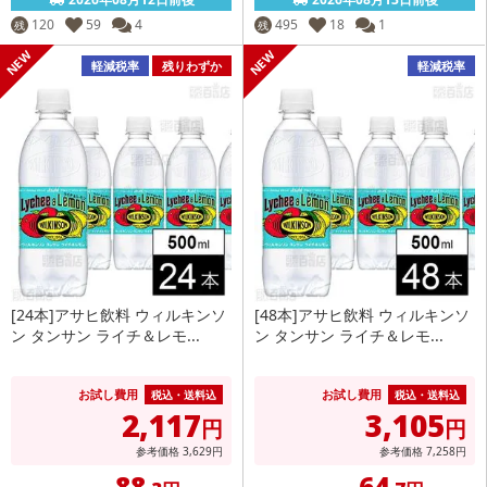
120
59
4
495
18
1
残
残
軽減税率
残りわずか
軽減税率
[24本]アサヒ飲料 ウィルキンソ
[48本]アサヒ飲料 ウィルキンソ
ン タンサン ライチ＆レモ...
ン タンサン ライチ＆レモ...
お試し費用
お試し費用
税込・送料込
税込・送料込
2,117
3,105
円
円
参考価格
3,629
円
参考価格
7,258
円
88
64