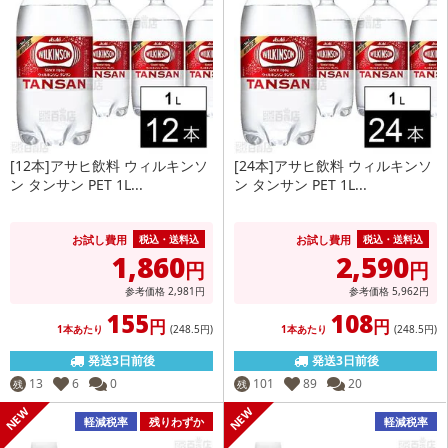
[12本]アサヒ飲料 ウィルキンソ
[24本]アサヒ飲料 ウィルキンソ
ン タンサン PET 1L...
ン タンサン PET 1L...
お試し費用
お試し費用
税込・送料込
税込・送料込
1,860
2,590
円
円
参考価格
2,981
円
参考価格
5,962
円
155
108
円
円
1本あたり
(248
.5円
)
1本あたり
(248
.5円
)
発送3日前後
発送3日前後
13
6
0
101
89
20
残
残
軽減税率
残りわずか
軽減税率