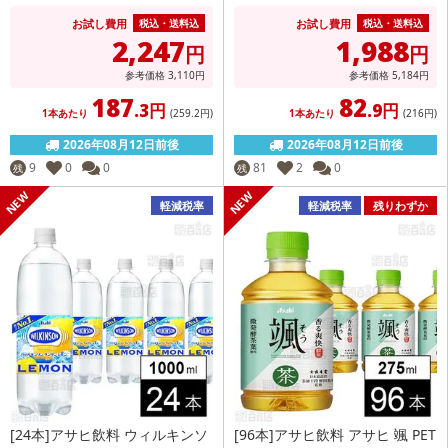
お試し費用
お試し費用
税込・送料込
税込・送料込
2,247
1,988
円
円
参考価格
3,110
円
参考価格
5,184
円
187
82
.3円
.9円
1本あたり
(259
.2円
)
1本あたり
(216
円
)
2026年08月12日前後
2026年08月12日前後
9
0
0
81
2
0
残
残
軽減税率
軽減税率
残りわずか
[24本]アサヒ飲料 ウィルキンソ
[96本]アサヒ飲料 アサヒ 颯 PET