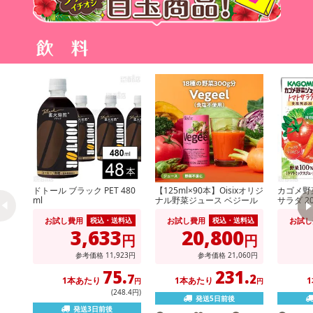
ドトール ブラック PET 480
【125ml×90本】Oisixオリジ
カゴメ野
ml
ナル野菜ジュース ベジール
サラダ 20
お試し費用
お試し費用
お試し
税込・送料込
税込・送料込
3,633
20,800
円
円
参考価格
11,923円
参考価格
21,060円
75.
231.
7
2
1本あたり
1本あたり
円
円
(248.4円)
発送5日前後
発送3日前後