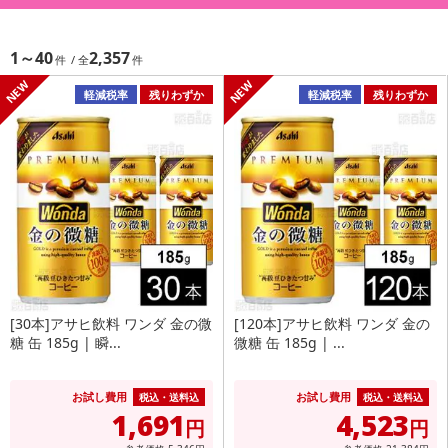
1～40
2,357
軽減税率
残りわずか
軽減税率
残りわずか
[30本]アサヒ飲料 ワンダ 金の微
[120本]アサヒ飲料 ワンダ 金の
糖 缶 185g | 瞬...
微糖 缶 185g | ...
お試し費用
お試し費用
税込・送料込
税込・送料込
1,691
4,523
円
円