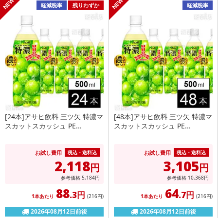
軽減税率
残りわずか
軽減税率
[24本]アサヒ飲料 三ツ矢 特濃マ
[48本]アサヒ飲料 三ツ矢 特濃マ
スカットスカッシュ PE...
スカットスカッシュ PE...
お試し費用
お試し費用
税込・送料込
税込・送料込
2,118
3,105
円
円
参考価格
5,184
円
参考価格
10,368
円
88
64
.3円
.7円
1本あたり
(216
円
)
1本あたり
(216
円
)
2026年08月12日前後
2026年08月12日前後