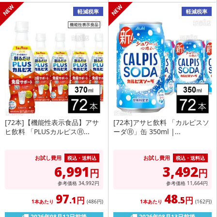
軽減税率
軽減税率
[72本]【機能性表示食品】アサ
[72本]アサヒ飲料 「カルピスソ
ヒ飲料 「PLUSカルピスⓇ...
ーダⓇ」缶 350ml |...
お試し費用
お試し費用
税込・送料込
税込・送料込
6,991
3,492
円
円
参考価格
34,992
円
参考価格
11,664
円
97
48
.1円
.5円
1本あたり
(486
円
)
1本あたり
(162
円
)
2026年08月12日前後
2026年08月13日前後