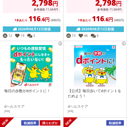
2,798
2,798
円
円
参考価格
11,664
円
参考価格
11,664
円
116
116
.6円
.6円
1本あたり
(486
円
)
1本あたり
(486
円
)
2026年08月12日前後
2026年08月12日前後
12
19
3
15
46
6
残
残
毎日の歩数がdポイントに！
【公式】毎日歩いてdポイントを
ためよう！
dヘルスケア
dヘルスケア
[PR]
[PR]
軽減税率
残りわずか
軽減税率