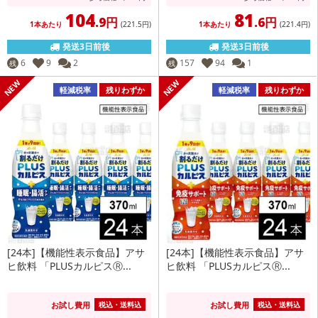
104
81
.9円
.6円
1本あたり
(221
.5円
)
1本あたり
(221
.4円
)
発送3日前後
発送3日前後
6
9
2
157
94
1
残
残
軽減税率
残りわずか
軽減税率
残りわずか
[24本]【機能性表示食品】アサ
[24本]【機能性表示食品】アサ
ヒ飲料 「PLUSカルピスⓇ...
ヒ飲料 「PLUSカルピスⓇ...
お試し費用
お試し費用
税込・送料込
税込・送料込