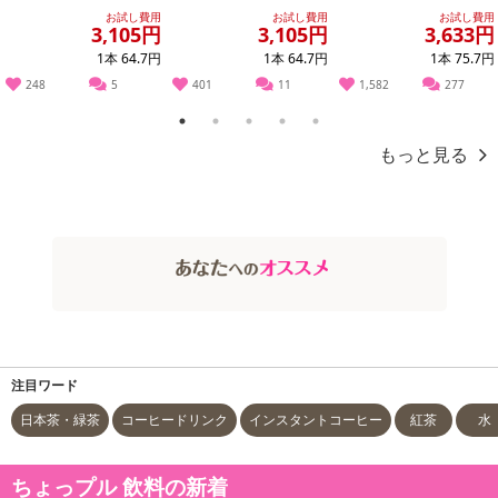
お試し費用
お試し費用
お試し費用
3,105円
3,105円
3,633円
1本 64.7円
1本 64.7円
1本 75.7円
248
5
401
11
1,582
277
1
2
3
4
5
もっと見る
注目ワード
日本茶・緑茶
コーヒードリンク
インスタントコーヒー
紅茶
水
ちょっプル 飲料の新着