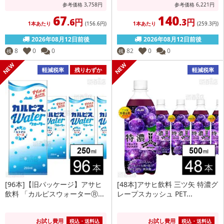
参考価格
3,758
円
参考価格
6,221
円
67
140
.6円
.3円
1本あたり
(156
.6円
)
1本あたり
(259
.3円
)
2026年08月12日前後
2026年08月12日前後
8
0
0
82
0
0
残
残
軽減税率
残りわずか
軽減税率
[96本]【旧パッケージ】アサヒ
[48本]アサヒ飲料 三ツ矢 特濃グ
飲料 「カルピスウォーターⓇ...
レープスカッシュ PET...
お試し費用
お試し費用
税込・送料込
税込・送料込