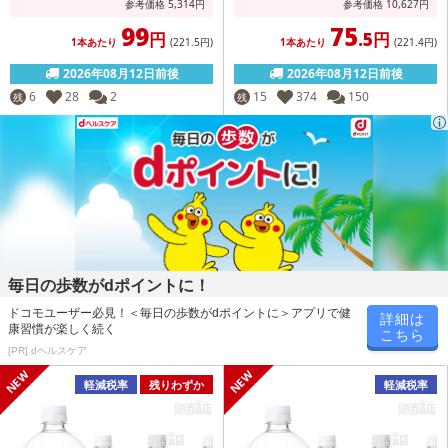
参考価格
5,314
円
参考価格
10,627
円
99
75
円
.5円
1本あたり
(221
.5円
)
1本あたり
(221
.4円
)
2026年08月12日前後
2026年08月12日前後
6
28
2
15
374
150
残
残
毎日の歩数がdポイントに！
ドコモユーザー必見！＜毎日の歩数がdポイントに＞アプリで健
詳細は
康習慣が楽しく続く
こちら
[PR] dヘルスケア
軽減税率
残りわずか
軽減税率