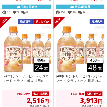
発送3日前後
発送3日前後
20
3
0
252
36
0
残
残
軽減税率
残りわずか
軽減税率
[24本]サントリービバレッジ＆
[48本]サントリービバレッジ＆
フード クラフトボス 世界の...
フード クラフトボス 世界の...
お試し費用
お試し費用
税込・送料込
税込・送料込
2,516
3,913
円
円
参考価格
5,314
円
参考価格
10,627
円