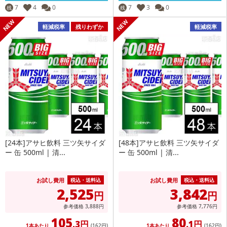
7
4
0
7
3
0
残
残
軽減税率
残りわずか
軽減税率
[24本]アサヒ飲料 三ツ矢サイダ
[48本]アサヒ飲料 三ツ矢サイダ
ー 缶 500ml | 清...
ー 缶 500ml | 清...
お試し費用
お試し費用
税込・送料込
税込・送料込
2,525
3,842
円
円
参考価格
3,888
円
参考価格
7,776
円
105
80
.3円
.1円
1本あたり
(162
円
)
1本あたり
(162
円
)