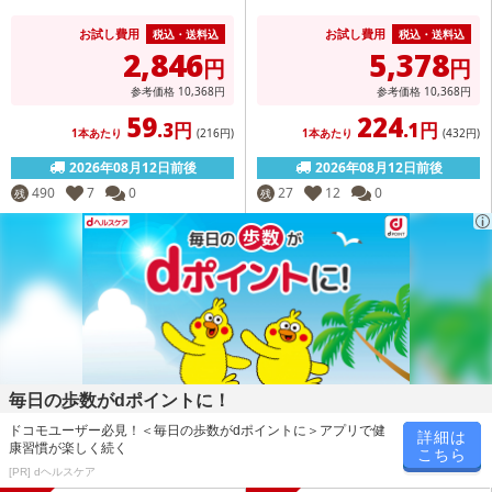
お試し費用
お試し費用
税込・送料込
税込・送料込
2,846
5,378
円
円
参考価格
10,368
円
参考価格
10,368
円
59
224
.3円
.1円
1本あたり
(216
円
)
1本あたり
(432
円
)
2026年08月12日前後
2026年08月12日前後
490
7
0
27
12
0
残
残
毎日の歩数がdポイントに！
ドコモユーザー必見！＜毎日の歩数がdポイントに＞アプリで健
詳細は
康習慣が楽しく続く
こちら
[PR] dヘルスケア