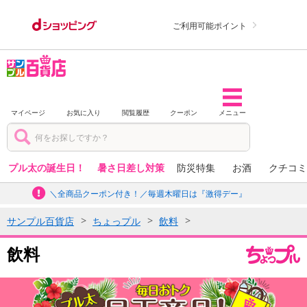
ご利用可能ポイント
マイページ
お気に入り
閲覧履歴
クーポン
メニュー
プル太の誕生日！
暑さ日差し対策
防災特集
お酒
クチコミ
＼全商品クーポン付き！／毎週木曜日は『激得デー』
サンプル百貨店
ちょっプル
飲料
飲料