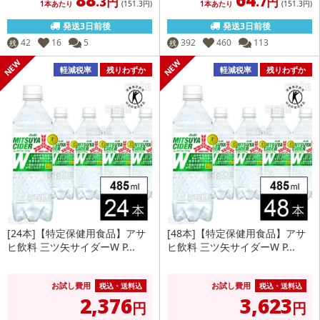
.3円
.7円
1本あたり
(151
.3円
)
1本あたり
(151
.3円
)
発送3日前後
発送3日前後
42
16
5
392
460
113
残
残
軽減税率
残りわずか
軽減税率
残りわずか
[24本]【特定保健用食品】アサ
[48本]【特定保健用食品】アサ
ヒ飲料 三ツ矢サイダーW P...
ヒ飲料 三ツ矢サイダーW P...
お試し費用
お試し費用
税込・送料込
税込・送料込
2,376
3,623
円
円