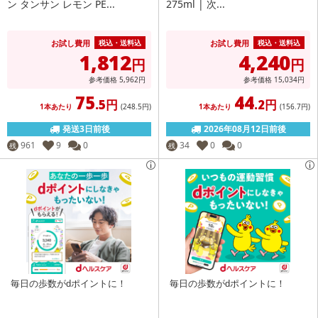
ン タンサン レモン PE...
275ml | 次...
お試し費用
お試し費用
税込・送料込
税込・送料込
1,812
4,240
円
円
参考価格
5,962
円
参考価格
15,034
円
75
44
.5円
.2円
1本あたり
(248
.5円
)
1本あたり
(156
.7円
)
発送3日前後
2026年08月12日前後
961
9
0
34
0
0
残
残
毎日の歩数がdポイントに！
毎日の歩数がdポイントに！