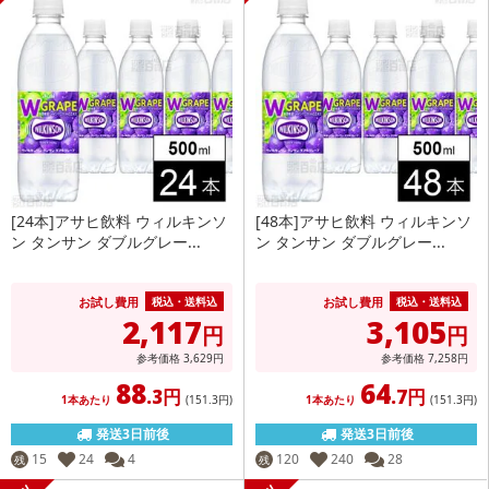
[24本]アサヒ飲料 ウィルキンソ
[48本]アサヒ飲料 ウィルキンソ
ン タンサン ダブルグレー...
ン タンサン ダブルグレー...
お試し費用
お試し費用
税込・送料込
税込・送料込
2,117
3,105
円
円
参考価格
3,629
円
参考価格
7,258
円
88
64
.3円
.7円
1本あたり
(151
.3円
)
1本あたり
(151
.3円
)
発送3日前後
発送3日前後
15
24
4
120
240
28
残
残