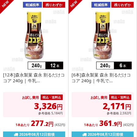
軽減税率
残りわずか
軽減税率
残りわずか
[12本]森永製菓 森永 割るだけコ
[6本]森永製菓 森永 割るだけコ
コア 240g | 牛乳...
コア 240g | 牛乳で...
お試し費用
お試し費用
税込・送料込
税込・送料込
3,326
2,171
円
円
参考価格
5,184
円
参考価格
2,592
円
277
361
.2円
.9円
1本あたり
(432
円
)
1本あたり
(432
円
)
2026年08月12日前後
2026年08月12日前後