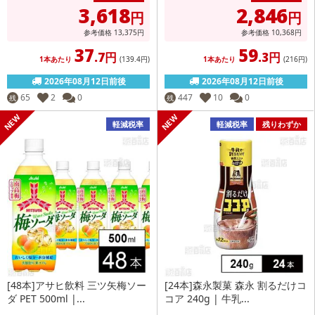
3,618
2,846
円
円
参考価格
13,375
円
参考価格
10,368
円
37
59
.7円
.3円
1本あたり
(139
.4円
)
1本あたり
(216
円
)
2026年08月12日前後
2026年08月12日前後
65
2
0
447
10
0
残
残
軽減税率
軽減税率
残りわずか
[48本]アサヒ飲料 三ツ矢梅ソー
[24本]森永製菓 森永 割るだけコ
ダ PET 500ml |...
コア 240g | 牛乳...