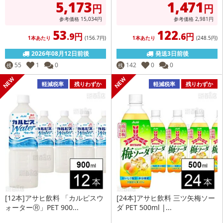
5,173
1,471
円
円
参考価格
15,034
円
参考価格
2,981
円
53
122
.9円
.6円
1本あたり
(156
.7円
)
1本あたり
(248
.5円
)
2026年08月12日前後
発送3日前後
55
1
0
142
0
0
残
残
軽減税率
残りわずか
軽減税率
残りわずか
[12本]アサヒ飲料 「カルピスウ
[24本]アサヒ飲料 三ツ矢梅ソー
ォーターⓇ」PET 900...
ダ PET 500ml |...