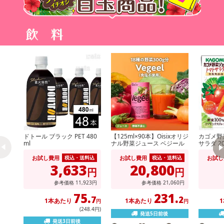
ドトール ブラック PET 480
【125ml×90本】Oisixオリジ
カゴメ野
ml
ナル野菜ジュース ベジール
サラダ 20
お試し費用
お試し費用
お試し
税込・送料込
税込・送料込
3,633
20,800
円
円
参考価格
11,923円
参考価格
21,060円
75.
231.
7
2
1本あたり
1本あたり
円
円
(248.4円)
発送5日前後
発送3日前後