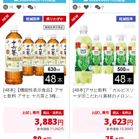
16
3
0
6
1
0
残
残
軽減税率
残りわずか
軽減税率
[48本]【機能性表示食品】アサ
[48本]アサヒ飲料 「カルピスソ
ヒ飲料 アサヒ 十六茶と3種...
ーダⓇこだわり素材のメロン...
お試し費用
お試し費用
税込・送料込
税込・送料込
3,883
3,623
円
円
参考価格
11,042
円
参考価格
10,368
円
80
75