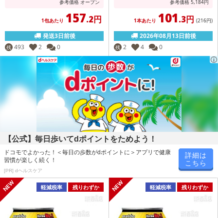
参考価格
オープン
参考価格
5,184
円
157
101
.2円
.3円
1包あたり
1本あたり
(216
円
)
発送3日前後
2026年08月13日前後
493
2
0
2
4
0
残
残
【公式】毎日歩いてdポイントをためよう！
ドコモでよかった！＜毎日の歩数がdポイントに＞アプリで健康
詳細は
習慣が楽しく続く！
こちら
[PR] dヘルスケア
軽減税率
残りわずか
軽減税率
残りわずか