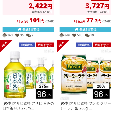
2,422
3,727
円
円
参考価格
6,480
円
参考価格
12,960
円
101
77
円
.7円
1本あたり
(270
円
)
1本あたり
(270
円
)
発送3日前後
発送3日前後
363
36
2
849
588
19
残
残
軽減税率
残りわずか
軽減税率
残りわずか
[96本]アサヒ飲料 アサヒ 旨みの
[96本]アサヒ飲料 ワンダ クリー
日本茶 PET 275m...
ミーラテ 缶 280g ...