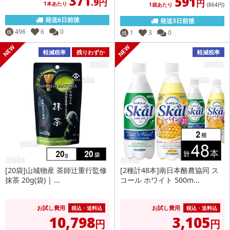
371
591
.9円
円
1本あたり
1袋あたり
(864
円
)
発送6日前後
発送3日前後
496
6
0
残
1
3
0
残
軽減税率
残りわずか
軽減税率
[20袋]山城物産 茶師辻重行監修
[2種計48本]南日本酪農協同 ス
抹茶 20g(袋) | ...
コール ホワイト 500m...
お試し費用
お試し費用
税込・送料込
税込・送料込
10,798
3,105
円
円