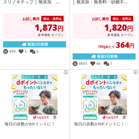
スリノキチップ | 無添加 ...
| 無添加・無香料・砂糖不...
お試し費用
お試し費用
税込・送料込
税込・送料込
1,873
1,820
円
円
参考価格
オープン
参考価格
オープン
364
発送3日前後
円
100gあたり
499
5
0
残
発送5日前後
9893
46
1
残
毎日の歩数がdポイントに！
毎日の歩数がdポイントに！