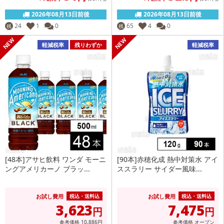
2026年08月13日前後
2026年08月13日前後
24
1
0
65
4
0
残
残
軽減税率
残りわずか
軽減税率
[48本]アサヒ飲料 ワンダ モーニ
[90本]赤穂化成 熱中対策水 アイ
ングアメリカーノ ブラッ...
ススラリー サイダー風味...
お試し費用
お試し費用
税込・送料込
税込・送料込
3,623
7,475
円
円
参考価格
10,886
円
参考価格
オープン