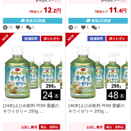
参考価格
オープン
参考価格
オープン
12
11
.2円
.4円
1杯あたり
1杯あたり
発送3日前後
発送3日前後
50
5
0
31
6
0
残
残
軽減税率
残りわずか
軽減税率
残りわずか
[24本]えひめ飲料 POM 愛媛の
[48本]えひめ飲料 POM 愛媛の
キウイゼリー 295g ...
キウイゼリー 295g ...
お試し費用
お試し費用
税込・送料込
税込・送料込