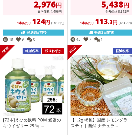
2,976
5,438
円
円
参考価格
4,406
円
参考価格
8,813
円
124
113
円
.3円
1本あたり
(183
.6円
)
1本あたり
(183
.7円
)
発送3日前後
発送3日前後
48
9
0
45
7
1
残
残
軽減税率
残りわずか
軽減税率
[72本]えひめ飲料 POM 愛媛の
【1.2g×8包】国産 レモングラ
キウイゼリー 295g ...
スティ | 自然 ナチュラ...