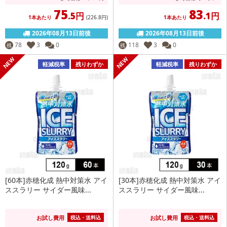
75
83
.5円
.1円
1本あたり
(226
.8円
)
1本あたり
2026年08月13日前後
2026年08月13日前後
78
3
0
118
3
0
残
残
軽減税率
残りわずか
軽減税率
残りわずか
[60本]赤穂化成 熱中対策水 アイ
[30本]赤穂化成 熱中対策水 アイ
ススラリー サイダー風味...
ススラリー サイダー風味...
お試し費用
お試し費用
税込・送料込
税込・送料込