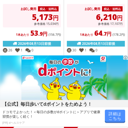
お試し費用
お試し費用
税込・送料込
税込・送料込
5,173
6,210
円
円
参考価格
15,034
円
参考価格
17,107
円
53
64
.9円
.7円
1本あたり
(156
.7円
)
1本あたり
(178
.2円
)
2026年08月13日前後
2026年08月13日前後
26
1
0
30
1
0
残
残
【公式】毎日歩いてdポイントをためよう！
ドコモでよかった！＜毎日の歩数がdポイントに＞アプリで健康
詳細は
習慣が楽しく続く！
こちら
[PR] dヘルスケア