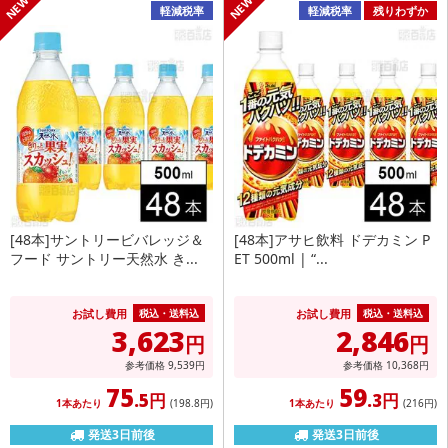
軽減税率
軽減税率
残りわずか
[48本]サントリービバレッジ＆
[48本]アサヒ飲料 ドデカミン P
フード サントリー天然水 き...
ET 500ml | “...
お試し費用
お試し費用
税込・送料込
税込・送料込
3,623
2,846
円
円
参考価格
9,539
円
参考価格
10,368
円
75
59
.5円
.3円
1本あたり
(198
.8円
)
1本あたり
(216
円
)
発送3日前後
発送3日前後