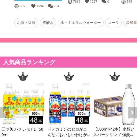
7669
1267
0
245
865
1594
284
お茶・紅茶
炭酸水
水・ミネラルウォーター
コーラ
炭酸飲
人気商品ランキング
Previous
Next
三ツ矢 ハチレモ PET 50
ドデカミンのゼロがこ
【500ml×42本】水想い
0ml
んなにおいしいわけが
スパークリング 強炭酸