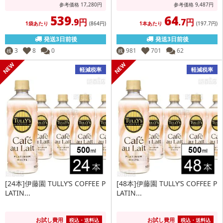
参考価格
17,280
円
参考価格
9,487
円
539
64
.9円
.7円
1袋あたり
(864
円
)
1本あたり
(197
.7円
)
発送3日前後
発送3日前後
3
8
0
981
701
62
残
残
軽減税率
軽減税率
[24本]伊藤園 TULLY’S COFFEE P
[48本]伊藤園 TULLY’S COFFEE P
LATIN...
LATIN...
お試し費用
お試し費用
税込・送料込
税込・送料込