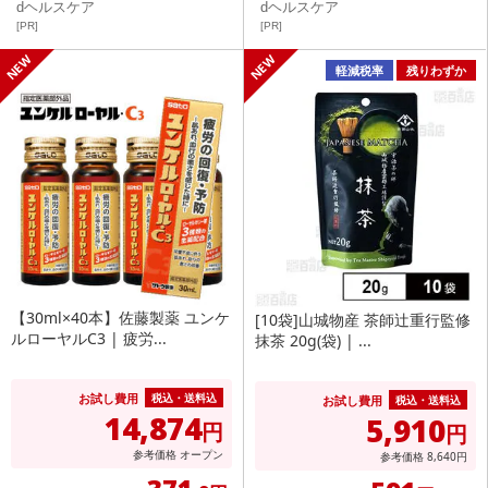
dヘルスケア
dヘルスケア
[PR]
[PR]
軽減税率
残りわずか
【30ml×40本】佐藤製薬 ユンケ
[10袋]山城物産 茶師辻重行監修
ルローヤルC3 | 疲労...
抹茶 20g(袋) | ...
お試し費用
税込・送料込
お試し費用
税込・送料込
14,874
5,910
円
円
参考価格
オープン
参考価格
8,640
円