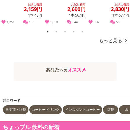
ない PET 500ml
水 500ml ラベルレス
お試し費用
お試し費用
お試し費用
2,159円
2,690円
2,830円
無...
1本 45円
1本 56.1円
1本 67.4円
1,251
193
1,350
344
656
58
1
2
3
4
5
もっと見る
注目ワード
日本茶・緑茶
コーヒードリンク
インスタントコーヒー
紅茶
水
ちょっプル 飲料の新着