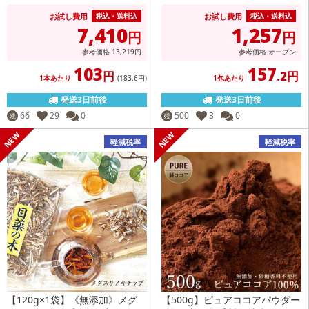
お試し費用
お試し費用
税込・送料込
税込・送料込
7,410
1,257
円
円
参考価格
13,219
円
参考価格
オープン
103
157
円
.2円
1本あたり
(183
.6円
)
1包あたり
発送3日前後
発送3日前後
66
29
0
500
3
0
残
残
軽減税率
軽減税率
【120g×1袋】《無添加》メグ
【500g】ピュアココアパウダー