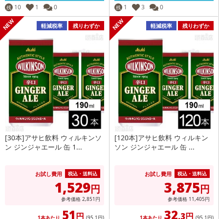
10
1
0
1
3
0
残
残
軽減税率
残りわずか
軽減税率
残りわずか
[30本]アサヒ飲料 ウィルキンソ
[120本]アサヒ飲料 ウィルキン
ン ジンジャエール 缶 1...
ソン ジンジャエール 缶 ...
お試し費用
お試し費用
税込・送料込
税込・送料込
1,529
3,875
円
円
参考価格
2,851
円
参考価格
11,405
円
51
32
円
.3円
1本あたり
(95
.1円
)
1本あたり
(95
.1円
)