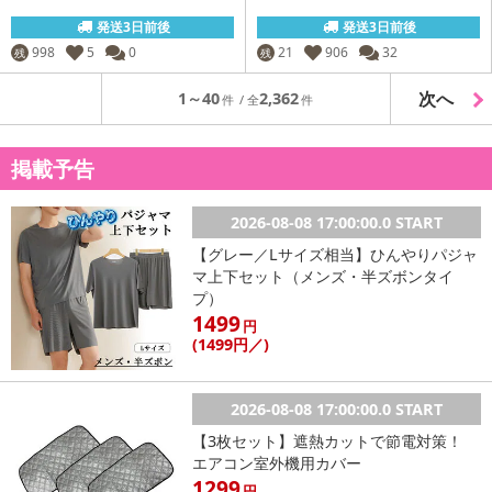
発送3日前後
発送3日前後
998
5
0
21
906
32
残
残
次へ
1～40
2,362
掲載予告
2026-08-08 17:00:00.0 START
【グレー／Lサイズ相当】ひんやりパジャ
マ上下セット（メンズ・半ズボンタイ
プ）
1499
円
(1499
円
／)
2026-08-08 17:00:00.0 START
【3枚セット】遮熱カットで節電対策！
エアコン室外機用カバー
1299
円