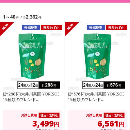
1～40
2,362
軽減税率
残りわずか
軽減税率
残りわずか
[計288杯]大井川茶園 YORISOI
[計576杯]大井川茶園 YORISOI
19種類のブレンド...
19種類のブレンド...
お試し費用
お試し費用
税込・送料込
税込・送料込
3,499
6,561
円
円