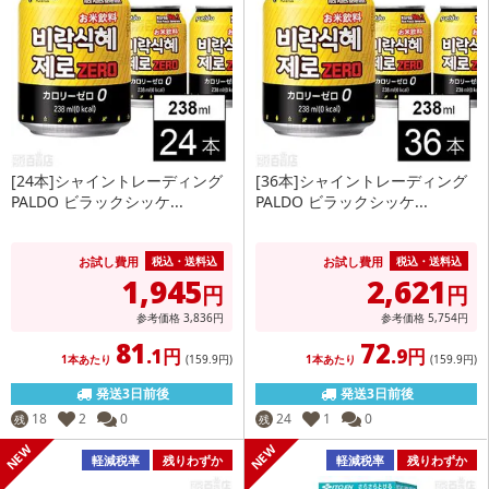
[24本]シャイントレーディング
[36本]シャイントレーディング
PALDO ビラックシッケ...
PALDO ビラックシッケ...
お試し費用
お試し費用
税込・送料込
税込・送料込
1,945
2,621
円
円
参考価格
3,836
円
参考価格
5,754
円
81
72
.1円
.9円
1本あたり
(159
.9円
)
1本あたり
(159
.9円
)
発送3日前後
発送3日前後
18
2
0
24
1
0
残
残
軽減税率
残りわずか
軽減税率
残りわずか