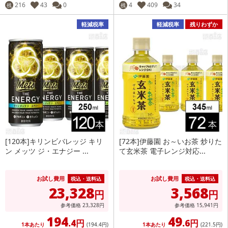
216
43
0
4
409
34
残
残
軽減税率
軽減税率
残りわずか
[120本]キリンビバレッジ キリ
[72本]伊藤園 お～いお茶 炒りた
ン メッツ ジ・エナジー ...
て玄米茶 電子レンジ対応...
お試し費用
お試し費用
税込・送料込
税込・送料込
23,328
3,568
円
円
参考価格
23,328
円
参考価格
15,941
円
194
49
.4円
.6円
1本あたり
(194
.4円
)
1本あたり
(221
.5円
)