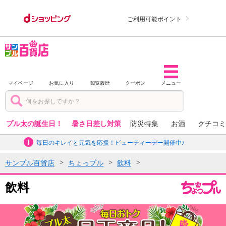
ご利用可能ポイント
マイページ
お気に入り
閲覧履歴
クーポン
メニュー
プル太の誕生日！
暑さ日差し対策
防災特集
お酒
クチコミ
毎日のキレイと元気を応援！ビューティーデー開催中♪
サンプル百貨店
ちょっプル
飲料
飲料