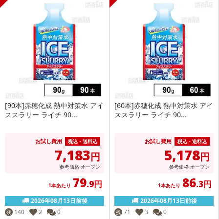
[90本]赤穂化成 熱中対策水 アイ
[60本]赤穂化成 熱中対策水 アイ
ススラリー ライチ 90...
ススラリー ライチ 90...
お試し費用
お試し費用
税込・送料込
税込・送料込
7,183
5,178
円
円
参考価格
オープン
参考価格
オープン
79
86
.9円
.3円
1本あたり
1本あたり
2026年08月13日前後
2026年08月13日前後
140
2
0
71
3
0
残
残