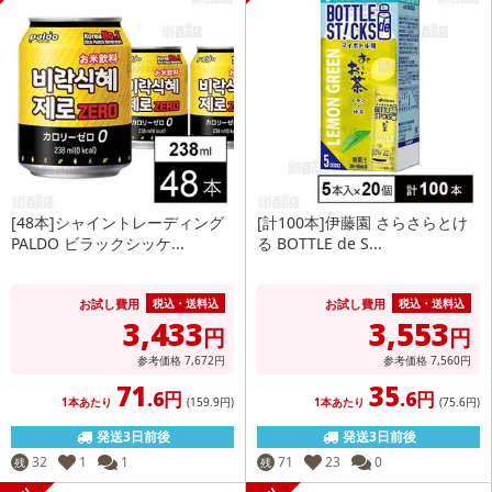
[48本]シャイントレーディング
[計100本]伊藤園 さらさらとけ
PALDO ビラックシッケ...
る BOTTLE de S...
お試し費用
お試し費用
税込・送料込
税込・送料込
3,433
3,553
円
円
参考価格
7,672
円
参考価格
7,560
円
71
35
.6円
.6円
1本あたり
(159
.9円
)
1本あたり
(75
.6円
)
発送3日前後
発送3日前後
32
1
1
71
23
0
残
残