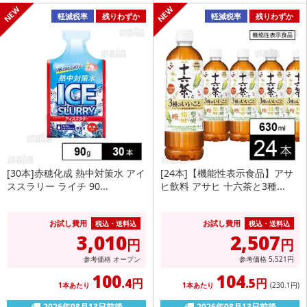
軽減税率
残りわずか
軽減税率
残りわずか
[30本]赤穂化成 熱中対策水 アイ
[24本]【機能性表示食品】アサ
ススラリー ライチ 90...
ヒ飲料 アサヒ 十六茶と3種...
お試し費用
お試し費用
税込・送料込
税込・送料込
3,010
2,507
円
円
参考価格
オープン
参考価格
5,521
円
100
104
.4円
.5円
1本あたり
1本あたり
(230
.1円
)
2026年08月13日前後
2026年08月13日前後