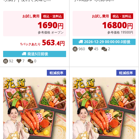
お試し費用
お試し費用
税込・送料込
税込・送料込
1690
16800
円
円
参考価格
オープン
参考価格
19500
円
563
2026-12-29 00:00:00.0前後
.4円
1パックあたり
960
45
2
残
発送5日前後
92
7
0
残
軽減税率
軽減税率