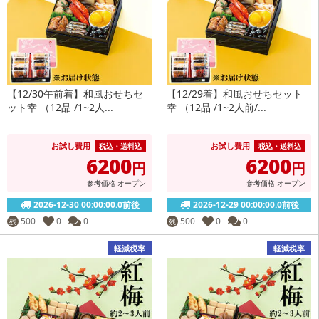
【12/30午前着】和風おせちセ
【12/29着】和風おせちセット
ット幸 （12品 /1~2人...
幸 （12品 /1~2人前/...
お試し費用
お試し費用
税込・送料込
税込・送料込
6200
6200
円
円
参考価格
オープン
参考価格
オープン
2026-12-30 00:00:00.0前後
2026-12-29 00:00:00.0前後
500
0
0
500
0
0
残
残
軽減税率
軽減税率