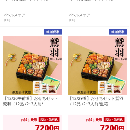
dヘルスケア
dヘルスケア
[PR]
[PR]
軽減税率
軽減税率
【12/30午前着】おせちセット
【12/29着】おせちセット鷲羽
鷲羽（12品 /2~3人前/...
（12品 /2~3人前/重箱...
お試し費用
お試し費用
税込・送料込
税込・送料込
7200
7200
円
円