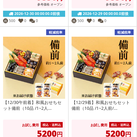
参考価格
オープン
参考価格
オープン
2026-12-30 00:00:00.0前後
2026-12-29 00:00:00.0前後
500
0
0
500
0
0
残
残
軽減税率
軽減税率
【12/30午前着】和風おせちセ
【12/29着】和風おせちセット
ット備前（10品 /1~2人...
備前（10品 /1~2人前/...
お試し費用
お試し費用
税込・送料込
税込・送料込
5200
5200
円
円