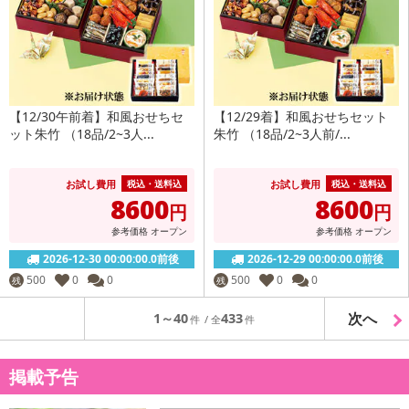
【12/30午前着】和風おせちセ
【12/29着】和風おせちセット
ット朱竹 （18品/2~3人...
朱竹 （18品/2~3人前/...
お試し費用
お試し費用
税込・送料込
税込・送料込
8600
8600
円
円
参考価格
オープン
参考価格
オープン
2026-12-30 00:00:00.0前後
2026-12-29 00:00:00.0前後
500
0
0
500
0
0
残
残
次へ
1～40
433
掲載予告