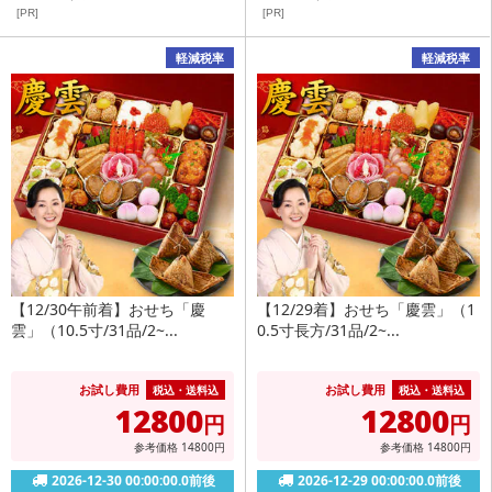
[PR]
[PR]
軽減税率
軽減税率
【12/30午前着】おせち「慶
【12/29着】おせち「慶雲」（1
雲」（10.5寸/31品/2~...
0.5寸長方/31品/2~...
お試し費用
お試し費用
税込・送料込
税込・送料込
12800
12800
円
円
参考価格
14800
円
参考価格
14800
円
2026-12-30 00:00:00.0前後
2026-12-29 00:00:00.0前後