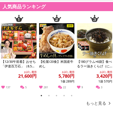
人気商品ランキング
Previous
Next
【12/30午前着】おせち
【松屋/20食】米国産牛
【180グラム×6袋】食べ
「伊達百万石」（8.5寸
めし
るラー油きくらげ（に
長方/53品/約4-5人前/
んにく入り）
お試し費用
お試し費用
お試し費用
21,600円
5,780円
3,420円
和...
1個 289円
1袋 570円
137
5
281
22
9
3
1
2
3
4
5
もっと見る