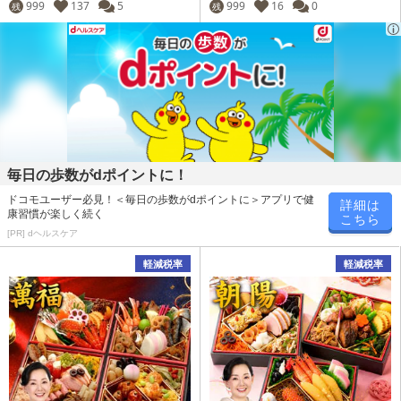
999
137
5
999
16
0
残
残
毎日の歩数がdポイントに！
ドコモユーザー必見！＜毎日の歩数がdポイントに＞アプリで健
詳細は
康習慣が楽しく続く
こちら
[PR] dヘルスケア
軽減税率
軽減税率