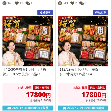
343
11
1
343
2
0
残
残
軽減税率
軽減税率
【12/30午前着】おせち「桜
【12/29着】おせち「桜賀」
賀」（8.5寸長方/35品/3...
（8.5寸長方/35品/3-4...
お試し費用
お試し費用
税込・送料込
税込・送料込
17800
17800
円
円
参考価格
21800
円
参考価格
21800
円
2026-12-30 00:00:00.0前後
2026-12-29 00:00:00.0前後