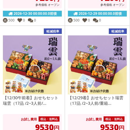
参考価格
オープン
参考価格
オープン
2026-12-30 00:00:00.0前後
2026-12-29 00:00:00.0前後
500
0
0
500
0
0
残
残
軽減税率
軽減税率
【12/30午前着】おせちセット
【12/29着】おせちセット瑞雲
瑞雲（17品 /2~3人前/...
（17品 /2~3人前/重箱...
お試し費用
お試し費用
税込・送料込
税込・送料込
9530
9530
円
円