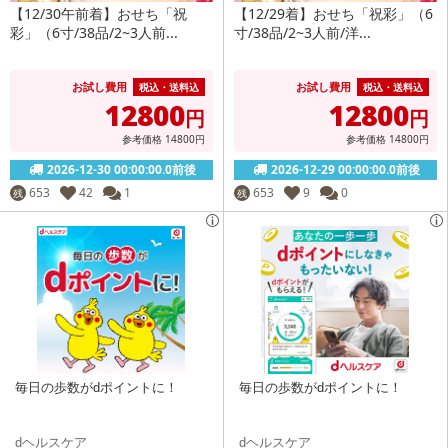
【12/30午前着】おせち「祝
【12/29着】おせち「祝彩」（6
彩」（6寸/38品/2~3人前...
寸/38品/2~3人前/洋...
お試し費用
お試し費用
税込・送料込
税込・送料込
12800
12800
円
円
参考価格
14800
円
参考価格
14800
円
2026-12-30 00:00:00.0前後
2026-12-29 00:00:00.0前後
653
42
1
653
9
0
残
残
毎日の歩数がdポイントに！
毎日の歩数がdポイントに！
dヘルスケア
dヘルスケア