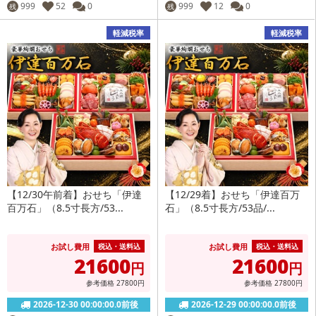
999
52
0
999
12
0
残
残
軽減税率
軽減税率
【12/30午前着】おせち「伊達
【12/29着】おせち「伊達百万
百万石」（8.5寸長方/53...
石」（8.5寸長方/53品/...
お試し費用
お試し費用
税込・送料込
税込・送料込
21600
21600
円
円
参考価格
27800
円
参考価格
27800
円
2026-12-30 00:00:00.0前後
2026-12-29 00:00:00.0前後