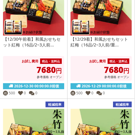
【12/30午前着】和風おせちセ
【12/29着】和風おせちセット
ット紅梅（16品/2~3人前...
紅梅（16品/2~3人前/重...
お試し費用
お試し費用
税込・送料込
税込・送料込
7680
7680
円
円
参考価格
オープン
参考価格
オープン
2026-12-30 00:00:00.0前後
2026-12-29 00:00:00.0前後
500
0
0
500
0
0
残
残
軽減税率
軽減税率