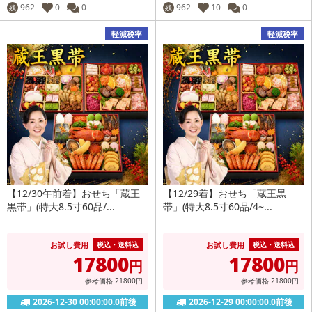
962
0
0
962
10
0
残
残
軽減税率
軽減税率
【12/30午前着】おせち「蔵王
【12/29着】おせち「蔵王黒
黒帯」(特大8.5寸60品/...
帯」(特大8.5寸60品/4~...
お試し費用
お試し費用
税込・送料込
税込・送料込
17800
17800
円
円
参考価格
21800
円
参考価格
21800
円
2026-12-30 00:00:00.0前後
2026-12-29 00:00:00.0前後