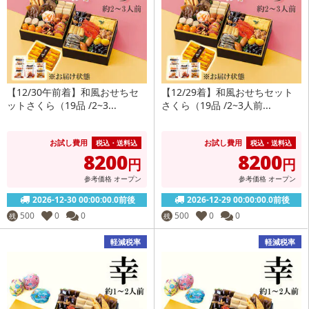
【12/30午前着】和風おせちセ
【12/29着】和風おせちセット
ットさくら（19品 /2~3...
さくら（19品 /2~3人前...
お試し費用
お試し費用
税込・送料込
税込・送料込
8200
8200
円
円
参考価格
オープン
参考価格
オープン
2026-12-30 00:00:00.0前後
2026-12-29 00:00:00.0前後
500
0
0
500
0
0
残
残
軽減税率
軽減税率