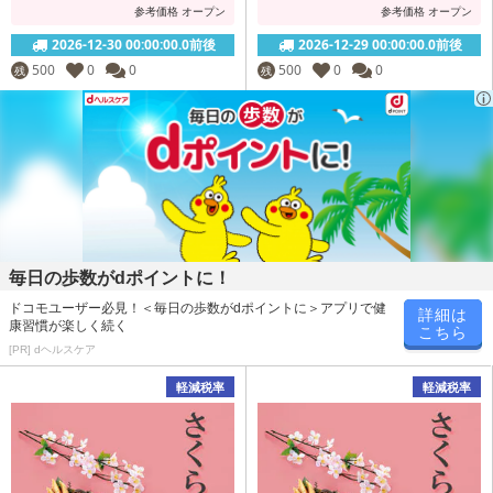
参考価格
オープン
参考価格
オープン
2026-12-30 00:00:00.0前後
2026-12-29 00:00:00.0前後
500
0
0
500
0
0
残
残
毎日の歩数がdポイントに！
ドコモユーザー必見！＜毎日の歩数がdポイントに＞アプリで健
詳細は
康習慣が楽しく続く
こちら
[PR] dヘルスケア
軽減税率
軽減税率