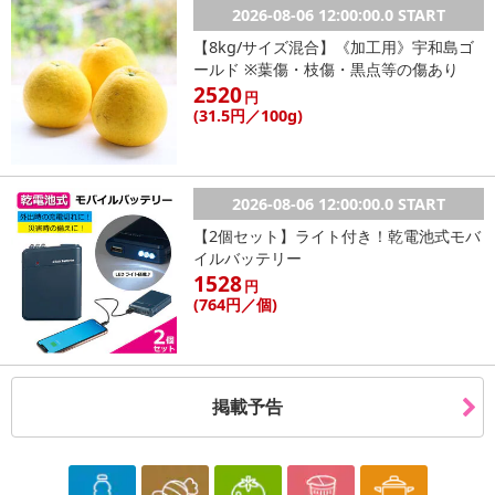
2026-08-06 12:00:00.0 START
【8kg/サイズ混合】《加工用》宇和島ゴ
ールド ※葉傷・枝傷・黒点等の傷あり
2520
円
(31
.5円
／100g)
2026-08-06 12:00:00.0 START
【2個セット】ライト付き！乾電池式モバ
イルバッテリー
1528
円
(764
円
／個)
掲載予告