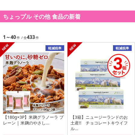
ちょっプル その他 食品の新着
1～40
433
軽減税率
軽減税率
【180g×3P】米麹グラノーラ プ
【3箱】ニュージーランドのお
レーン | 米麹のやさし...
土産!! チョコレートキウイフ
ル...