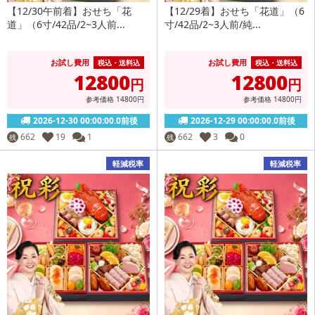
【12/30午前着】おせち「花
【12/29着】おせち「花道」（6
道」（6寸/42品/2~3人前...
寸/42品/2~3人前/純...
お試し費用
お試し費用
税込・送料込
税込・送料込
12800
12800
円
円
参考価格
14800
円
参考価格
14800
円
2026-12-30 00:00:00.0前後
2026-12-29 00:00:00.0前後
662
19
1
662
3
0
残
残
軽減税率
軽減税率