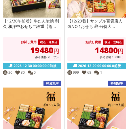
【12/30午前着】牛たん炭焼 利
【12/29着】サンプル百貨店人
久 和洋中おせち二段重【亀...
気NO.1おせち 蔵王(特大...
お試し費用
お試し費用
税込・送料込
税込・送料込
19480
14800
円
円
参考価格
オープン
参考価格
19800
円
2026-12-30 00:00:00.0前後
2026-12-29 00:00:00.0前後
20
30
0
999
68
1
残
残
軽減税率
軽減税率