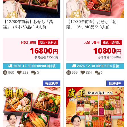
【12/30午前着】おせち「萬
【12/30午前着】おせち「朝
福」（6寸/53品/3-4人前...
陽」（6寸/40品/2-3人前...
お試し費用
お試し費用
税込・送料込
税込・送料込
16800
10800
円
円
参考価格
19500
円
参考価格
13800
円
2026-12-30 00:00:00.0前後
2026-12-30 00:00:00.0前後
960
228
5
999
334
6
残
残
軽減税率
軽減税率