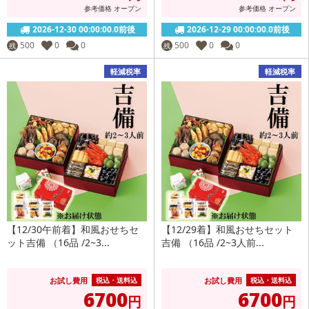
参考価格
オープン
参考価格
オープン
2026-12-30 00:00:00.0前後
2026-12-29 00:00:00.0前後
500
0
0
500
0
0
残
残
軽減税率
軽減税率
【12/30午前着】和風おせちセ
【12/29着】和風おせちセット
ット吉備 （16品 /2~3...
吉備 （16品 /2~3人前...
お試し費用
お試し費用
税込・送料込
税込・送料込
6700
6700
円
円