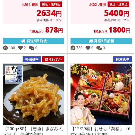
お試し費用
お試し費用
税込・送料込
税込・送料込
2634
5400
円
円
参考価格
オープン
参考価格
オープン
878
1800
円
円
1袋あたり
1箱あたり
発送5日前後
発送5日前後
100
2
0
780
0
0
残
残
軽減税率
残りわずか
軽減税率
【200g×3P】［忠勇］きざみ な
【12/29着】おせち「萬福」（6
ら漬け | 便利で美味し...
寸/53品/3-4人前/肉...