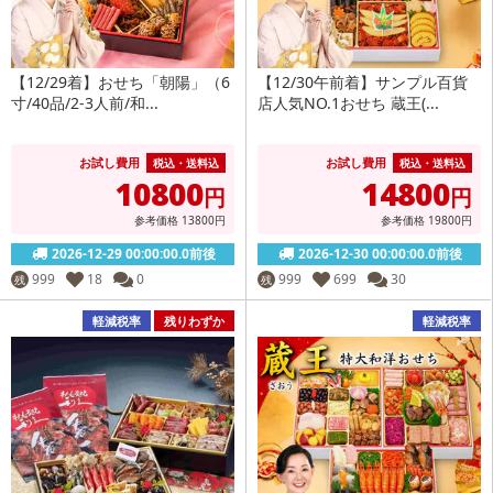
【12/29着】おせち「朝陽」（6
【12/30午前着】サンプル百貨
寸/40品/2-3人前/和...
店人気NO.1おせち 蔵王(...
お試し費用
お試し費用
税込・送料込
税込・送料込
10800
14800
円
円
参考価格
13800
円
参考価格
19800
円
2026-12-29 00:00:00.0前後
2026-12-30 00:00:00.0前後
999
18
0
999
699
30
残
残
軽減税率
残りわずか
軽減税率