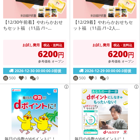
【12/30午前着】やわらかおせ
【12/29着】やわらかおせちセ
ちセット福 （11品 /1~...
ット福 （11品 /1~2人...
お試し費用
お試し費用
税込・送料込
税込・送料込
6200
6200
円
円
参考価格
オープン
参考価格
オープン
2026-12-30 00:00:00.0前後
2026-12-29 00:00:00.0前後
500
0
0
500
0
0
残
残
毎日の歩数がdポイントに！
毎日の歩数がdポイントに！