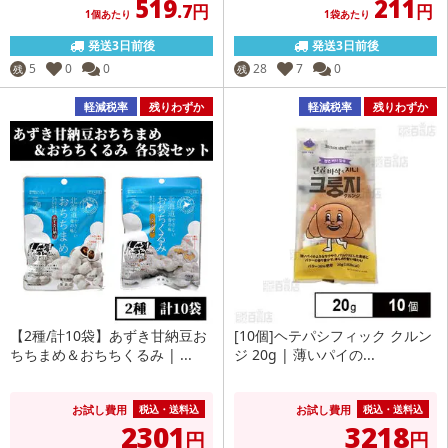
519
211
.7円
円
1個あたり
1袋あたり
発送3日前後
発送3日前後
5
0
0
28
7
0
残
残
軽減税率
残りわずか
軽減税率
残りわずか
【2種/計10袋】あずき甘納豆お
[10個]ヘテパシフィック クルン
ちちまめ＆おちちくるみ | ...
ジ 20g | 薄いパイの...
お試し費用
お試し費用
税込・送料込
税込・送料込
2301
3218
円
円