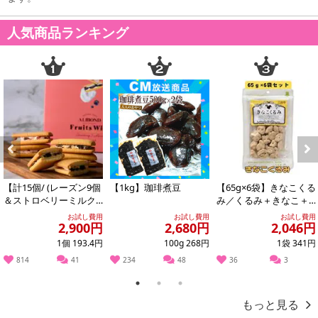
人気商品ランキング
Previous
Next
【計15個/ (レーズン9個
【1kg】珈琲煮豆
【65g×6袋】きなこくる
＆ストロベリーミルク6
み／くるみ＋きなこ＋
個)】フルーツウィッチ
お砂糖の、自然でやさ
お試し費用
お試し費用
お試し費用
2,900円
2,680円
2,046円
しい美味しさ♪
1個 193.4円
100g 268円
1袋 341円
814
41
234
48
36
3
1
2
3
もっと見る