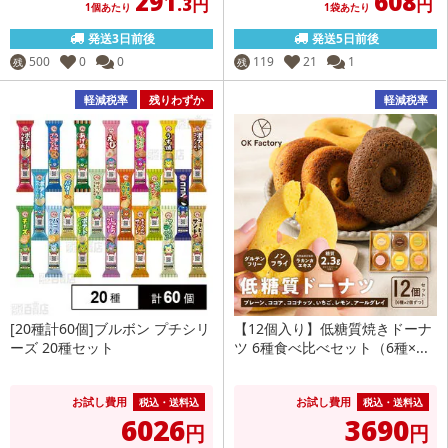
291
608
.3円
円
1個あたり
1袋あたり
発送3日前後
発送5日前後
500
0
0
119
21
1
残
残
軽減税率
残りわずか
軽減税率
[20種計60個]ブルボン プチシリ
【12個入り】低糖質焼きドーナ
ーズ 20種セット
ツ 6種食べ比べセット（6種×...
お試し費用
お試し費用
税込・送料込
税込・送料込
6026
3690
円
円