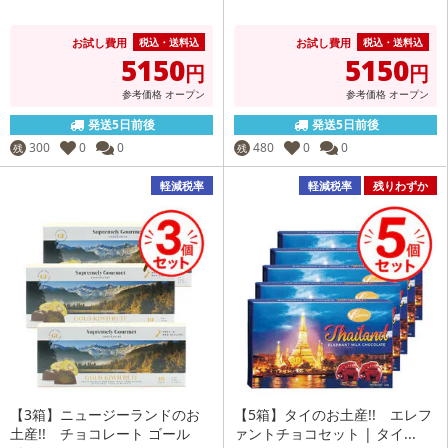
お試し費用
お試し費用
税込・送料込
税込・送料込
5150
5150
円
円
参考価格
オープン
参考価格
オープン
発送5日前後
発送5日前後
300
0
0
480
0
0
残
残
軽減税率
軽減税率
残りわずか
【3箱】ニュージーランドのお
【5箱】タイのお土産!! エレフ
土産!! チョコレート ゴール
ァントチョコセット | タイ...