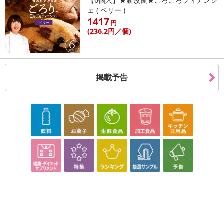
【6個入】★新改良★ごろごろフィナンシ
ェ ( ベリー )
1417
円
(236
.2円
／個)
掲載予告