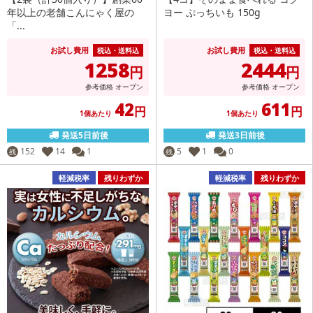
年以上の老舗こんにゃく屋の
ヨー ぷっちいも 150g
「...
お試し費用
お試し費用
税込・送料込
税込・送料込
1258
2444
円
円
参考価格
オープン
参考価格
オープン
42
611
円
円
1個あたり
1個あたり
発送5日前後
発送3日前後
152
14
1
5
1
0
残
残
軽減税率
残りわずか
軽減税率
残りわずか