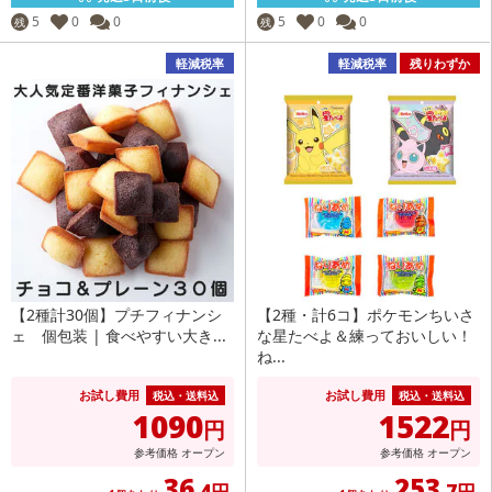
5
0
0
5
0
0
残
残
軽減税率
軽減税率
残りわずか
【2種計30個】プチフィナンシ
【2種・計6コ】ポケモンちいさ
ェ 個包装 | 食べやすい大き...
な星たべよ＆練っておいしい！
ね...
お試し費用
お試し費用
税込・送料込
税込・送料込
1090
1522
円
円
参考価格
オープン
参考価格
オープン
36
253
.4円
.7円