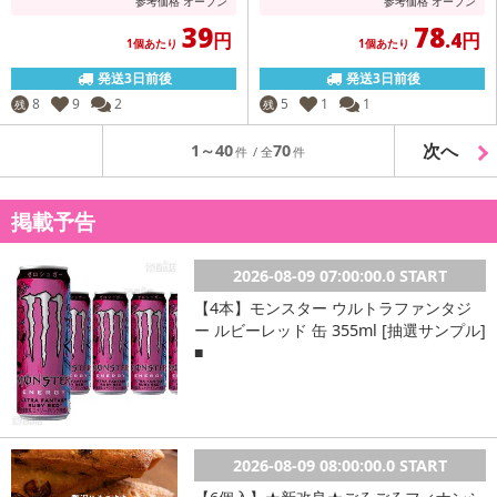
参考価格
オープン
参考価格
オープン
39
78
円
.4円
1個あたり
1個あたり
発送3日前後
発送3日前後
8
9
2
5
1
1
残
残
次へ
1～40
70
掲載予告
2026-08-09 07:00:00.0 START
【4本】モンスター ウルトラファンタジ
ー ルビーレッド 缶 355ml [抽選サンプル]
■
2026-08-09 08:00:00.0 START