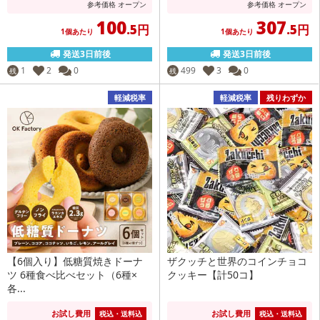
参考価格
オープン
参考価格
オープン
100
307
.5円
.5円
1個あたり
1個あたり
発送3日前後
発送3日前後
1
2
0
499
3
0
残
残
軽減税率
軽減税率
残りわずか
【6個入り】低糖質焼きドーナ
ザクッチと世界のコインチョコ
ツ 6種食べ比べセット（6種×
クッキー【計50コ】
各...
お試し費用
お試し費用
税込・送料込
税込・送料込