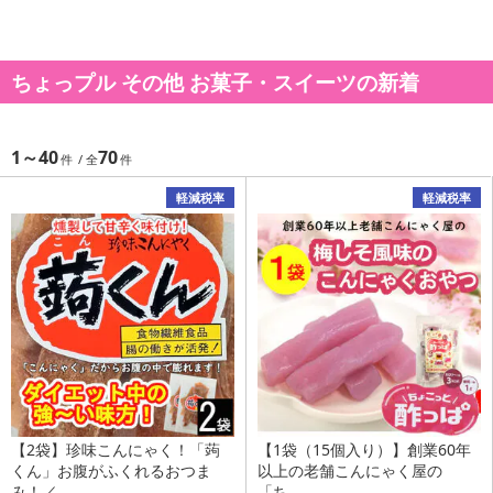
ちょっプル その他 お菓子・スイーツの新着
1～40
70
軽減税率
軽減税率
【2袋】珍味こんにゃく！「蒟
【1袋（15個入り）】創業60年
くん」お腹がふくれるおつま
以上の老舗こんにゃく屋の
み！／...
「ち...