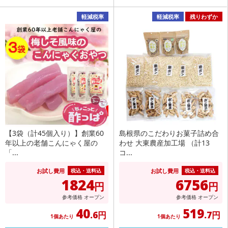
軽減税率
軽減税率
残りわずか
【3袋（計45個入り）】創業60
島根県のこだわりお菓子詰め合
年以上の老舗こんにゃく屋の
わせ 大東農産加工場 （計13
「...
コ...
お試し費用
お試し費用
税込・送料込
税込・送料込
1824
6756
円
円
参考価格
オープン
参考価格
オープン
40
519
.6円
.7円
1個あたり
1個あたり