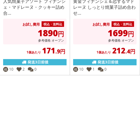
人気焼菓子アソート フィナンシ
黄金フィナンシェ＆恋するマド
ェ・マドレーヌ・クッキー詰め
レーヌ しっとり焼菓子詰め合わ
合...
せ...
お試し費用
お試し費用
税込・送料込
税込・送料込
1890
1699
円
円
参考価格
オープン
参考価格
オープン
171
212
.9円
.4円
1個あたり
1個あたり
発送3日前後
発送3日前後
10
2
0
10
1
0
残
残