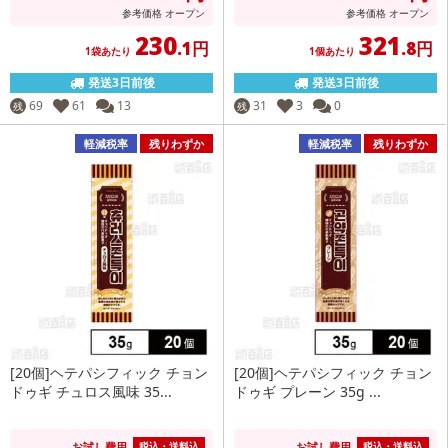
参考価格
オープン
参考価格
オープン
230
321
.1円
.8円
1袋あたり
1個あたり
発送3日前後
発送3日前後
69
61
13
31
3
0
残
残
軽減税率
残りわずか
軽減税率
残りわずか
[20個]ヘテパシフィック チョン
[20個]ヘテパシフィック チョン
ドゥギ チュロス風味 35...
ドゥギ プレーン 35g ...
お試し費用
お試し費用
税込・送料込
税込・送料込