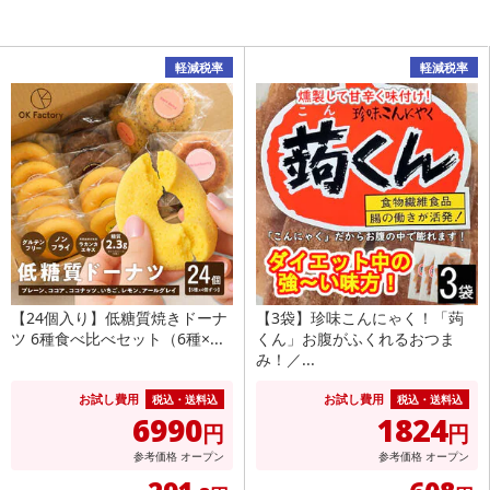
軽減税率
軽減税率
【24個入り】低糖質焼きドーナ
【3袋】珍味こんにゃく！「蒟
ツ 6種食べ比べセット（6種×...
くん」お腹がふくれるおつま
み！／...
お試し費用
お試し費用
税込・送料込
税込・送料込
6990
1824
円
円
参考価格
オープン
参考価格
オープン