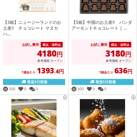
【3箱】ニュージーランドのお
【5箱】中国のお土産!! パンダ
土産!! チョコレート マヌカ
アーモンドチョコレート | ...
ハ...
お試し費用
お試し費用
税込・送料込
税込・送料込
4180
3180
円
円
参考価格
オープン
参考価格
オープン
1393
636
.4円
円
1箱あたり
1箱あたり
発送5日前後
発送5日前後
500
0
0
300
0
0
残
残