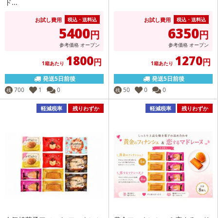
ド...
お試し費用
お試し費用
税込・送料込
税込・送料込
5400
6350
円
円
参考価格
オープン
参考価格
オープン
1800
1270
円
円
1箱あたり
1箱あたり
発送5日前後
発送5日前後
700
1
0
50
0
0
残
残
軽減税率
残りわずか
軽減税率
残りわずか