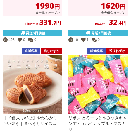
1990
1620
円
円
参考価格
オープン
参考価格
オープン
331
32
.7円
.4円
1個あたり
1個あたり
発送3日前後
発送3日前後
498
0
0
10
1
0
残
残
軽減税率
残りわずか
軽減税率
残りわずか
【10個入り×3袋】やわらかミニ
リボン とろーっとやみつきキャ
たい焼き | 食べきりサイズ...
ンディ（パイナップル・マスカ
ッ...