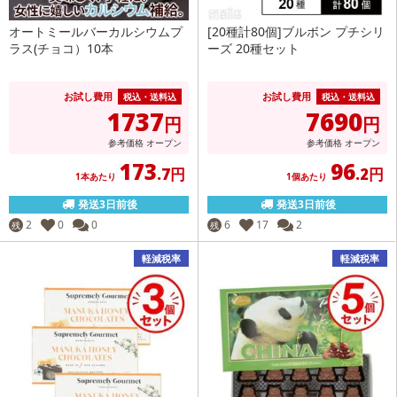
オートミールバーカルシウムプ
[20種計80個]ブルボン プチシリ
ラス(チョコ）10本
ーズ 20種セット
お試し費用
お試し費用
税込・送料込
税込・送料込
1737
7690
円
円
参考価格
オープン
参考価格
オープン
173
96
.7円
.2円
1本あたり
1個あたり
発送3日前後
発送3日前後
2
0
0
6
17
2
残
残
軽減税率
軽減税率