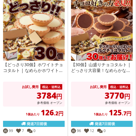
【どっさり30個】ホワイトチョ
【30個】山盛りチョコタルト |
コタルト | なめらかホワイト...
どっさり大容量！なめらかな...
お試し費用
お試し費用
税込・送料込
税込・送料込
3784
3770
円
円
参考価格
オープン
参考価格
オープン
126
125
.2円
.7円
1個あたり
1個あたり
発送7日前後
発送7日前後
99
7
0
96
12
0
残
残