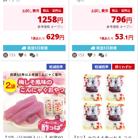
お試し費用
お試し費用
税込・送料込
税込・送料込
1258
796
円
円
参考価格
オープン
参考価格
オープン
629
53
円
.1円
1袋あたり
1個あたり
発送5日前後
発送5日前後
153
6
0
153
3
0
残
残
軽減税率
軽減税率
残りわずか
【2袋（計30個入り）】創業60
【4コ】そのまま食べれる コク