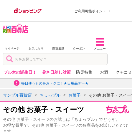
ご利用可能ポイント
マイページ
お気に入り
閲覧履歴
クーポン
メニュー
プル太の誕生日！
暑さ日差し対策
防災特集
お酒
クチコミ
毎日使うものをおトクに！★日用品デー★
サンプル百貨店
ちょっプル
お菓子
その他 お菓子・スイー
その他 お菓子・スイーツ
その他 お菓子・スイーツのお試しは「ちょっプル」でどうぞ。
お得な費用で、その他 お菓子・スイーツの各商品をお試しいただけ
ます。