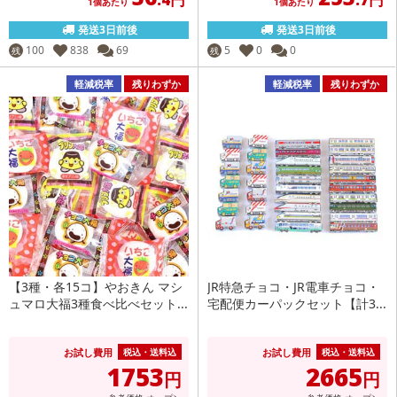
1個あたり
1個あたり
発送3日前後
発送3日前後
100
838
69
5
0
0
残
残
軽減税率
残りわずか
軽減税率
残りわずか
【3種・各15コ】やおきん マシ
JR特急チョコ・JR電車チョコ・
ュマロ大福3種食べ比べセット...
宅配便カーパックセット【計3...
お試し費用
お試し費用
税込・送料込
税込・送料込
1753
2665
円
円