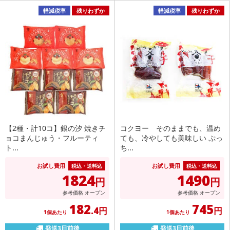
軽減税率
残りわずか
軽減税率
残りわずか
【2種・計10コ】銀の汐 焼きチ
コクヨー そのままでも、温め
ョコまんじゅう・フルーティ
ても、冷やしても美味しい ぷっ
ト...
ち...
お試し費用
お試し費用
税込・送料込
税込・送料込
1824
1490
円
円
参考価格
オープン
参考価格
オープン
182
745
.4円
円
1個あたり
1個あたり
発送3日前後
発送3日前後