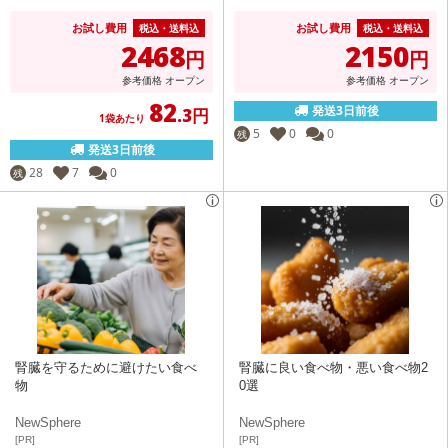
お試し費用
お試し費用
税込・送料込
税込・送料込
2468
2150
円
円
参考価格
オープン
参考価格
オープン
82
発送3日前後
.3円
1袋あたり
5
0
0
残
発送3日前後
28
7
0
残
腎臓を守るために避けたい食べ
腎臓に良い食べ物・悪い食べ物2
物
0選
NewSphere
NewSphere
[PR]
[PR]