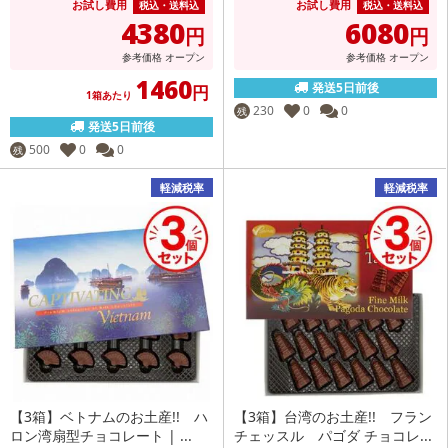
お試し費用
お試し費用
税込・送料込
税込・送料込
4380
6080
円
円
参考価格
オープン
参考価格
オープン
1460
発送5日前後
円
1箱あたり
230
0
0
残
発送5日前後
500
0
0
残
軽減税率
軽減税率
【3箱】ベトナムのお土産!! ハ
【3箱】台湾のお土産!! フラン
ロン湾扇型チョコレート | ...
チェッスル パゴダ チョコレ...