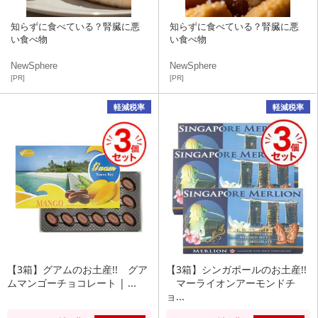
知らずに食べている？腎臓に悪
知らずに食べている？腎臓に悪
い食べ物
い食べ物
NewSphere
NewSphere
[PR]
[PR]
軽減税率
軽減税率
【3箱】グアムのお土産!! グア
【3箱】シンガポールのお土産!!
ムマンゴーチョコレート | ...
マーライオンアーモンドチ
ョ...