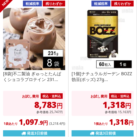
軽減税率
残りわずか
軽減税率
残りわずか
[8袋]不二製油 ぎゅっとたんぱ
[1個]ナチュラルガーデン BOZZ
くショコラプロテイン 231...
勃豆(ボッズ) 27g...
お試し費用
お試し費用
税込・送料込
税込・送料込
8,783
1,318
円
円
参考価格
25,747
円
参考価格
15,163
円
1,097
1,318
.9円
円
1袋あたり
(3,218
.4円
)
1個あたり
発送3日前後
発送3日前後