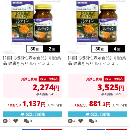
[2個]【機能性表示食品】明治薬
[4個]【機能性表示食品】明治薬
品 健康きらり ルテイン 3...
品 健康きらり ルテイン 3...
お試し費用
お試し費用
税込・送料込
税込・送料込
2,274
3,525
円
円
参考価格
3,413
円
参考価格
6,826
円
1,137
881
円
.3円
1個あたり
(1,706
.5円
)
1個あたり
(1,706
.5円
)
発送3日前後
発送3日前後
2
1
0
4
1
0
残
残