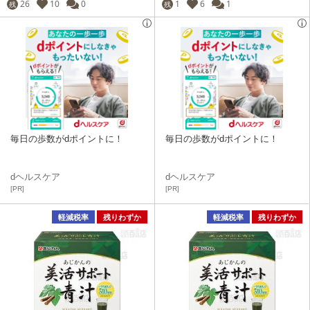
26
10
0
1
6
1
残
残
毎日の歩数がdポイントに！
毎日の歩数がdポイントに！
dヘルスケア
dヘルスケア
[PR]
[PR]
軽減税率
残りわずか
軽減税率
残りわずか