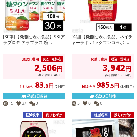
[30本]【機能性表示食品】SBIア
[4個]【機能性表示食品】ネイチ
ラプロモ アラプラス 糖...
ャーラボ パックマンコラボ ...
お試し費用
お試し費用
税込・送料込
税込・送料込
2,506
3,942
円
円
参考価格
6,480
円
参考価格
13,824
円
83
985
.6円
.5円
1本あたり
(216
円
)
1個あたり
(3,456
円
)
発送3日前後
発送3日前後
15
37
0
5
0
0
残
残
軽減税率
残りわずか
軽減税率
残りわずか