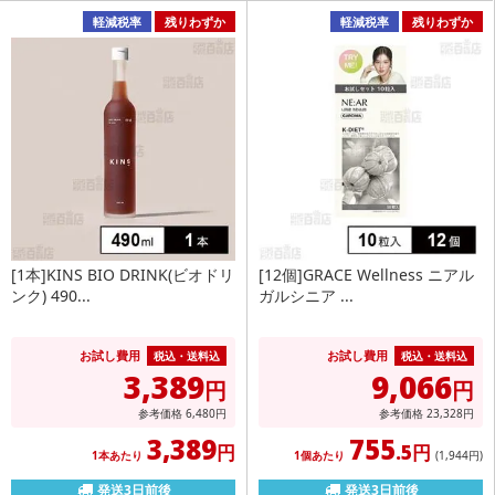
軽減税率
残りわずか
軽減税率
残りわずか
[1本]KINS BIO DRINK(ビオドリ
[12個]GRACE Wellness ニアル
ンク) 490...
ガルシニア ...
お試し費用
お試し費用
税込・送料込
税込・送料込
3,389
9,066
円
円
参考価格
6,480
円
参考価格
23,328
円
3,389
755
円
.5円
1本あたり
1個あたり
(1,944
円
)
発送3日前後
発送3日前後