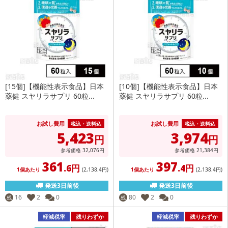
[15個]【機能性表示食品】日本
[10個]【機能性表示食品】日本
薬健 スヤリラサプリ 60粒...
薬健 スヤリラサプリ 60粒...
お試し費用
お試し費用
税込・送料込
税込・送料込
5,423
3,974
円
円
参考価格
32,076
円
参考価格
21,384
円
361
397
.6円
.4円
1個あたり
(2,138
.4円
)
1個あたり
(2,138
.4円
)
発送3日前後
発送3日前後
16
2
0
80
2
0
残
残
軽減税率
残りわずか
軽減税率
残りわずか