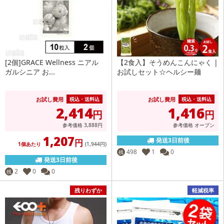
[2個]GRACE Wellness ニアル
【2食入】そうめんこんにゃく |
ガルシニア お...
お試しセット☆ヘルシー麺
お試し費用
お試し費用
税込・送料込
税込・送料込
2,414
1,416
円
円
参考価格
3,888
円
参考価格
オープン
1,207
発送3日前後
円
1個あたり
(1,944
円
)
498
1
0
残
発送3日前後
2
0
0
残
残りわずか
軽減税率