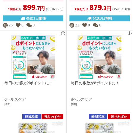
899
879
.7円
.3円
1個あたり
(15,163
.2円
)
1個あたり
(15,163
.3円
)
発送3日前後
発送3日前後
26
0
0
23
0
0
残
残
毎日の歩数がdポイントに！
毎日の歩数がdポイントに！
dヘルスケア
dヘルスケア
[PR]
[PR]
軽減税率
残りわずか
軽減税率
残りわずか