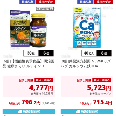
軽減税率
残りわずか
軽減税率
残りわずか
[6個]【機能性表示食品】明治薬
[8個]井藤漢方製薬 NEWキッズ
品 健康きらり ルテイン 3...
ハグ カルシウム鉄DHA ...
お試し費用
お試し費用
税込・送料込
税込・送料込
4,777
5,723
円
円
参考価格
10,238
円
参考価格
オープン
796
715
.2円
.4円
1個あたり
(1,706
.4円
)
1個あたり
発送3日前後
発送3日前後