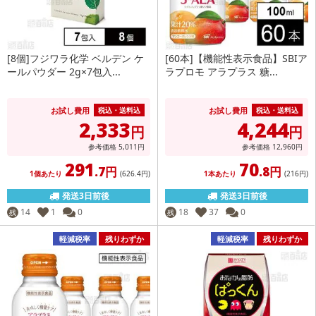
[8個]フジワラ化学 ベルデン ケ
[60本]【機能性表示食品】SBIア
ールパウダー 2g×7包入...
ラプロモ アラプラス 糖...
お試し費用
お試し費用
税込・送料込
税込・送料込
2,333
4,244
円
円
参考価格
5,011
円
参考価格
12,960
円
291
70
.7円
.8円
1個あたり
(626
.4円
)
1本あたり
(216
円
)
発送3日前後
発送3日前後
14
1
0
18
37
0
残
残
軽減税率
残りわずか
軽減税率
残りわずか