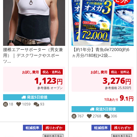
腰椎エアーサポーター（男女兼
【約1年分】青魚de72000(約6
用） | デスクワークやスポー
ヵ月分/180粒)×2袋...
ツ...
お試し費用
お試し費用
税込・送料込
税込・送料込
1,123
3,276
円
円
参考価格
オープン
参考価格
25,920
円
9
発送5日前後
.1円
1日あたり
18
1059
93
残
発送5日前後
767
2768
306
残
軽減税率
残りわずか
軽減税率
残りわずか