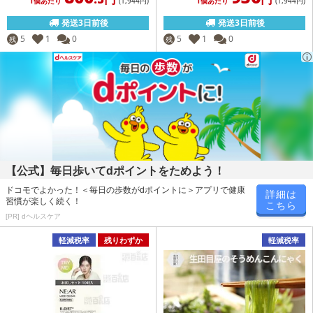
1個あたり
(1,944
円
)
1個あたり
(1,944
円
)
発送3日前後
発送3日前後
5
1
0
5
1
0
残
残
【公式】毎日歩いてdポイントをためよう！
ドコモでよかった！＜毎日の歩数がdポイントに＞アプリで健康
詳細は
習慣が楽しく続く！
こちら
[PR] dヘルスケア
軽減税率
残りわずか
軽減税率