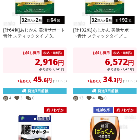
[計64包]あじかん 美活サポート
[計192包]あじかん 美活サポー
青汁 スティックタイプ 3...
ト青汁 スティックタイプ ...
お試し費用
お試し費用
税込・送料込
税込・送料込
2,916
6,572
円
円
参考価格
7,141
円
参考価格
21,423
円
45
34
.6円
.3円
1包あたり
(111
.6円
)
1包あたり
(111
.6円
)
発送3日前後
発送3日前後
4
3
0
13
4
0
残
残
残りわずか
軽減税率
残りわずか