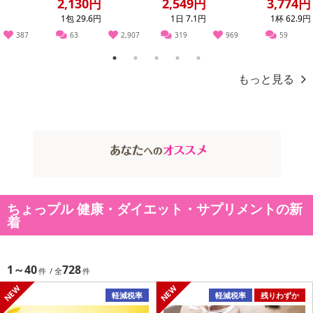
2,130円
2,549円
3,774円
1包 29.6円
1日 7.1円
1杯 62.9円
387
63
2,907
319
969
59
1
2
3
4
5
もっと見る
ちょっプル 健康・ダイエット・サプリメントの新
着
1～40
728
軽減税率
軽減税率
残りわずか