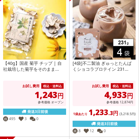
【40g】国産 菊芋 チップ | 自
[4袋]不二製油 ぎゅっとたんぱ
社栽培した菊芋をそのまま...
くショコラプロテイン 231...
お試し費用
お試し費用
税込・送料込
税込・送料込
1,243
4,933
円
円
参考価格
オープン
参考価格
12,874
円
1,233
発送3日前後
.3円
1袋あたり
(3,218
.5円
)
495
3
0
残
発送3日前後
8
12
0
残