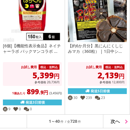
[6個]【機能性表示食品】ネイチ
【約6か月分】黒にんにくしじ
ャーラボ パックマンコラボ ...
みマカ（360粒） | 1日中シ...
お試し費用
お試し費用
税込・送料込
税込・送料込
5,399
2,139
円
円
参考価格
20,736
円
参考価格
12,800
円
899
発送5日前後
.9円
1個あたり
(3,456
円
)
30
239
23
残
発送3日前後
9
0
0
残
次へ
1～40
728