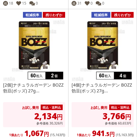
18
15
0
31
0
0
残
残
軽減税率
残りわずか
軽減税率
残りわずか
[2個]ナチュラルガーデン BOZZ
[4個]ナチュラルガーデン BOZZ
勃豆(ボッズ) 27g...
勃豆(ボッズ) 27g...
お試し費用
お試し費用
税込・送料込
税込・送料込
2,134
3,766
円
円
参考価格
30,326
円
参考価格
60,653
円
1,067
941
円
.5円
1個あたり
(15,163
円
)
1個あたり
(15,163
.3円
)