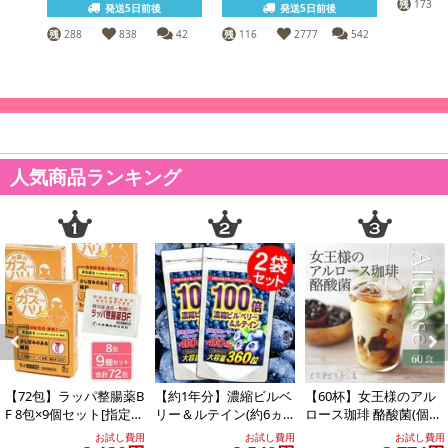
173
発送5日前後
発送5日前後
288
838
42
116
2777
542
人気商品ランキング
Previous
Next
【72包】ラッパ整腸薬B
【約1年分】濃縮ビルベ
【60杯】女王様のアル
F 8包×9個セット[指定医
リー＆ルテイン(約6ヵ
ロース珈琲 酪酸菌(個包
薬部外品］大幸薬品
月分/360粒)×2袋
装)
お試し費用
お試し費用
お試し費用