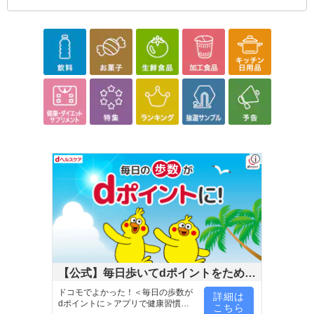
【公式】毎日歩いてdポイントをためよ
う！
ドコモでよかった！＜毎日の歩数が
詳細は
dポイントに＞アプリで健康習慣が
こちら