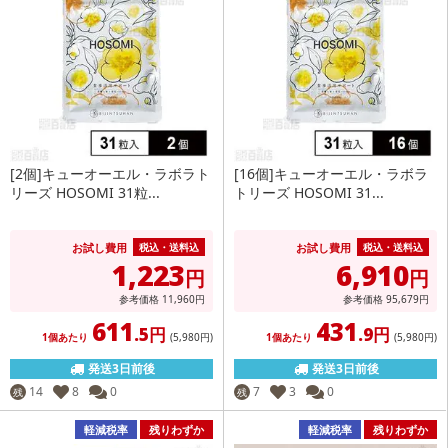
[2個]キューオーエル・ラボラト
[16個]キューオーエル・ラボラ
リーズ HOSOMI 31粒...
トリーズ HOSOMI 31...
お試し費用
お試し費用
税込・送料込
税込・送料込
1,223
6,910
円
円
参考価格
11,960
円
参考価格
95,679
円
611
431
.5円
.9円
1個あたり
(5,980
円
)
1個あたり
(5,980
円
)
発送3日前後
発送3日前後
14
8
0
7
3
0
残
残
軽減税率
残りわずか
軽減税率
残りわずか