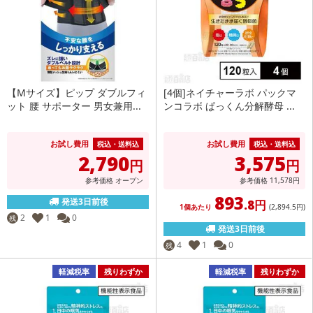
【Mサイズ】ピップ ダブルフィ
[4個]ネイチャーラボ パックマ
ット 腰 サポーター 男女兼用...
ンコラボ ぱっくん分解酵母 ...
お試し費用
お試し費用
税込・送料込
税込・送料込
2,790
3,575
円
円
参考価格
オープン
参考価格
11,578
円
893
発送3日前後
.8円
1個あたり
(2,894
.5円
)
2
1
0
残
発送3日前後
4
1
0
残
軽減税率
残りわずか
軽減税率
残りわずか