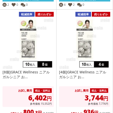
2
0
0
4
2
0
残
残
軽減税率
残りわずか
軽減税率
残りわずか
[8個]GRACE Wellness ニアル
[4個]GRACE Wellness ニアル
ガルシニア お...
ガルシニア お...
お試し費用
お試し費用
税込・送料込
税込・送料込
6,402
3,744
円
円
参考価格
15,552
円
参考価格
7,776
円
800
936
.3円
円