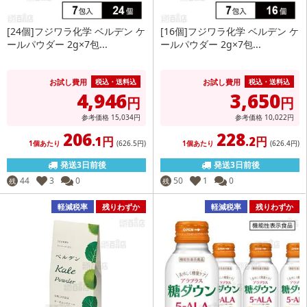
[24個]フジワラ化学 ベルデン ケ
[16個]フジワラ化学 ベルデン ケ
ールパウダー 2g×7包...
ールパウダー 2g×7包...
お試し費用
お試し費用
税込・送料込
税込・送料込
4,946
3,650
円
円
参考価格
15,034
円
参考価格
10,022
円
206
228
.1円
.2円
1個あたり
(626
.5円
)
1個あたり
(626
.4円
)
発送3日前後
発送3日前後
44
3
0
50
1
0
残
残
軽減税率
残りわずか
軽減税率
残りわずか