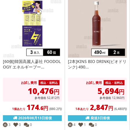
[60個]韓国高麗人蔘社 FOODOL
[2本]KINS BIO DRINK(ビオドリ
OGY エネルギーブー...
ンク) 490...
お試し費用
お試し費用
税込・送料込
税込・送料込
10,476
5,694
円
円
参考価格
52,812
円
参考価格
12,960
円
174
2,847
.6円
円
1個あたり
(880
.2円
)
1本あたり
(6,480
円
)
2026年08月13日前後
発送3日前後
3
0
0
4
1
0
残
残