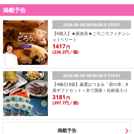
掲載予告
2026-08-09 08:00:00.0 START
【6個入】★新改良★ごろごろフィナンシ
ェ ( ベリー )
1417
円
(236
.2円
／個)
2026-08-09 08:00:00.0 START
【4種/計8袋】厳選おつまみ「碧の幸」8
袋ギフトセット＜全て国産＞化粧箱入り
3181
円
(397
.7円
／袋)
掲載予告