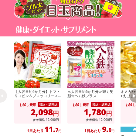
【大容量約6か月分】トマト
≪大容量約6か月分≫輝く笑
オメガ3
リコピン＆ブロッコリース
顔☆ヘム鉄プラス
+えごま油
プラウト 栄養機能食品
（ビタミンE）
お試し費用
お試し費用
お試し
税込・送料込
税込・送料込
2,098
1,780
円
円
参考価格
12,000円
参考価格
12,000円
11.
9.
7
9
1日あたり
1日あたり
円
円