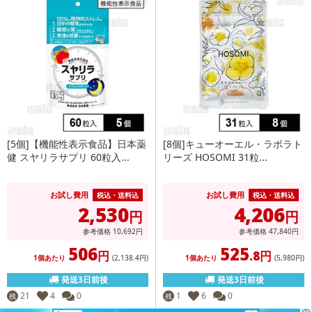
[5個]【機能性表示食品】日本薬
[8個]キューオーエル・ラボラト
健 スヤリラサプリ 60粒入...
リーズ HOSOMI 31粒...
お試し費用
お試し費用
税込・送料込
税込・送料込
2,530
4,206
円
円
参考価格
10,692
円
参考価格
47,840
円
506
525
円
.8円
1個あたり
(2,138
.4円
)
1個あたり
(5,980
円
)
発送3日前後
発送3日前後
21
4
0
1
6
0
残
残