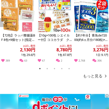
Previous
Next
【72包】ラッパ整腸薬B
【10g×100包 シエイカ
【約1年分】青魚de720
F 8包×9個セット[指定医
ー付】ココカラダ ク
00(約6ヵ月分/180粒)×2
気になる悩みを気品あふれる薔薇の香りに！
薬部外品］大幸薬品
エン酸 ※1包中に2700
袋
お試し費用
お試し費用
お試し費用
mgの...
至高の1粒から芳醇な香りに包まれる！
2,130円
8,780円
3,276円
【ブルガリア産ダマスクローズオイル贅沢使用】
1包 29.6円
1包 87.8円
1日 9.1円
わずか1gのローズオイルを採取するのに
389
63
67
2
2,768
306
薔薇の本数、約1,5002,600本と言われる超希少なダマスクローズを
1
2
3
4
5
配合
もっと見る
こんな貴女にお勧めです
・接客業など人と話す機会が多い方
・艶めく女子力、魅力を求めたい方
・エチケットの追及をしたい方
・芳醇な薔薇の香りを試したい方