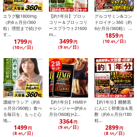
不在票にてご対応ください。
※発送予定日は前後する場合がございます。また商品によって発送
日が異なります。
エラグ酸1800mg
【約1年分】ブロッ
グルコサミン&コン
※dショッピングサンプル百貨店よりお届けする商品は、ご利用いた
（約6ヵ月分/360
コリー＆ブロッコリ
ドロイチン360（約
粒）理想まで続けや
ースプラウト21600
6か月分/360粒） ...
だいた後のご感想をいただくことを目的としており、転売等は固く
1859
す...
m...
禁じます。
円
3499
1799
（10
／日）
円
円
転売等、目的以外での利用が確認された場合は、サービス利用を停
.4円
（9
／日）
（10
／日）
.8円
円
止させていただきます。
【配送伝票番号について】
※こちらの商品については商品の発送完了後、
配送伝票番号がマイページに表示されない場合もございます。予
めご了承ください。
発送日カレンダー
濃縮サラシア（約6
【約1年分】HMBチ
【約1年分】醗酵黒
ヵ月分/360粒）食べ
ャレンジャー(約6ヵ
にんにく卵黄油＆黒
る毎日を、もっと心
月分/360粒)×2...
酢（約6ヵ月分/180
3364
地...
粒...
円
1499
2899
（9
／日）
円
円
.4円
（8
／日）
（8
／日）
.4円
.1円