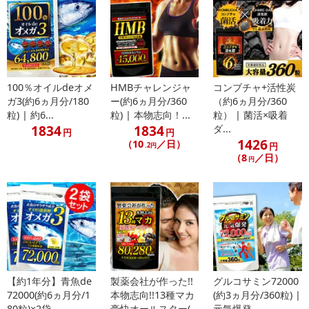
り下さい。
●乳幼児の手の届かない所に置いてください。
●体調・体質により、まれに合わない場合がありますので、その場
合はご使用をお控えください。
●疾病治療中の方、及び妊娠・授乳中の方は、医師にご相談の上ご
100％オイルdeオメ
HMBチャレンジャ
コンブチャ+活性炭
利用ください。
ガ3(約6ヵ月分/180
ー(約6ヵ月分/360
（約6ヵ月分/360
●食物アレルギーのある方は、原材料名をご確認のうえご使用をお
粒) | 約6...
粒) | 本物志向！...
粒） | 菌活×吸着
決めください。
1834
1834
ダ...
円
円
1426
（10
／日）
円
.2円
（8
／日）
注意事項
円
【賞味・消費期限のある商品について】
商品到着時点でのお日持ち期間は、配送日数などにより異なります
のでご了承ください。
【キャンセルについて】
※お申込み後のキャンセルはお受けできません。
【約1年分】青魚de
製薬会社が作った!!
グルコサミン72000
記載されている内容を必ずご確認いただき、お届けする商品セット
72000(約6ヵ月分/1
本物志向!!13種マカ
(約3ヵ月分/360粒) |
にご納得いただきましたうえでお申し込みください。
80粒)×2袋...
豪快オールスター(...
元気爆発...