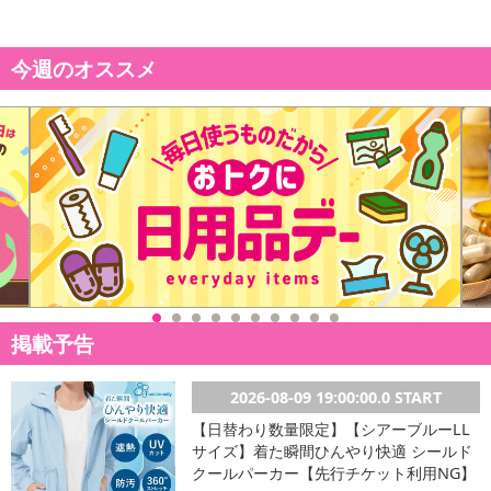
今週のオススメ
休業日
■
その他共通および商品カテゴリー別注意事項（※必ずご確認くだ
さい）
こちらの情報は
2026-07-09 14:13:35.0
での情報となります。
掲載予告
2026-08-09 19:00:00.0 START
【日替わり数量限定】【シアーブルーLL
サイズ】着た瞬間ひんやり快適 シールド
クールパーカー【先行チケット利用NG】