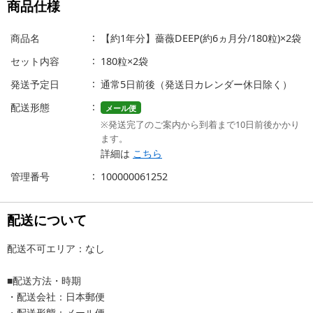
商品仕様
商品名
【約1年分】薔薇DEEP(約6ヵ月分/180粒)×2袋
セット内容
180粒×2袋
発送予定日
通常5日前後（発送日カレンダー休日除く）
配送形態
メール便
※発送完了のご案内から到着まで10日前後かかり
ます。
詳細は
こちら
管理番号
100000061252
配送について
配送不可エリア：なし
■配送方法・時期
・配送会社：日本郵便
・配送形態：メール便