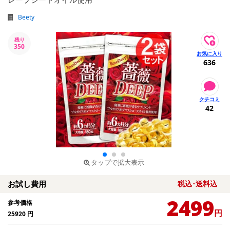
Beety
残り
350
636
42
タップで拡大表示
お試し費用
税込･送料込
2499
参考価格
円
25920
円