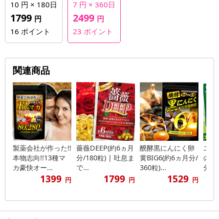
10 円 × 180日
7 円 × 360日
1799
2499
円
円
16
ポイント
23
ポイント
関連商品
製薬会社が作った!!
薔薇DEEP(約6ヵ月
醗酵黒にんにく卵
ユー
本物志向!!13種マ
分/180粒) | 吐息ま
黄BIG6(約6ヵ月分/
の乳
カ豪快オー...
で...
360粒)...
分/3
1399
1799
1529
円
円
円