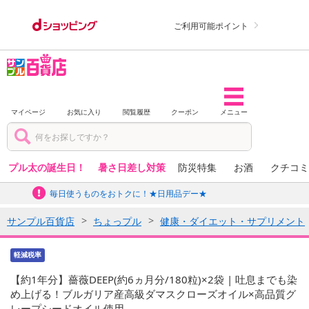
ご利用可能ポイント
マイページ
お気に入り
閲覧履歴
クーポン
メニュー
プル太の誕生日！
暑さ日差し対策
防災特集
お酒
クチコミ
毎日使うものをおトクに！★日用品デー★
サンプル百貨店
ちょっプル
健康・ダイエット・サプリメント
軽減税率
【約1年分】薔薇DEEP(約6ヵ月分/180粒)×2袋 | 吐息までも染
め上げる！ブルガリア産高級ダマスクローズオイル×高品質グ
レープシードオイル使用