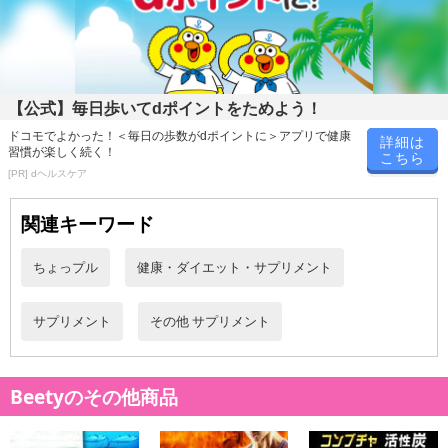
1袋当たり：内容量：61.2g【1粒の重量340mg(内容量220mg)×180
粒】
【公式】毎日歩いてdポイントをためよう！
・賞味期限：
ドコモでよかった！＜毎日の歩数がdポイントに＞アプリで健康
製造日より3年
詳細は
習慣が楽しく続く！
こちら
※商品到着時点でのお日持ち期間は、配送日数などにより異なり
[PR] dヘルスケア
ますのでご了承ください。
・原産国（最終加工地）：日本
関連キーワード
・原材料/材質/素材：グレープシードオイル／ゼラチン、グリセリ
ン、香料
ちょっプル
健康・ダイエット・サプリメント
・アレルギー表示：食品アレルギーのある方は、原材料名をご確認
のうえご使用をお決めください。
サプリメント
その他 サプリメント
・お召し上がり方：1日1粒を目安に、ぬるま湯または水とともにゆ
っくりお召し上がりください。
・その他商品仕様：栄養成分表示：エネルギー:2.41kcal/たんぱく
Beetyのその他商品
質:0.07g/脂質:0.23g/炭水化物:0.005g/食塩相当量:0.00017g
・注意事項：
●開封後は封をしっかり閉め冷暗所に保存し、お早めにお召し上が