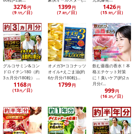
※パッケージ変更や商品リニューアル（成分など含む）等により、
3276
1399
1426
円
円
円
参考の掲載画像や画像内のバーコードなど、お届け商品と多少異な
（9
／日）
（7
／日）
（15
／日）
.1円
.8円
.9円
る場合がございます。
また、[新たな加工食品の原料原産地表示制度]の経過措置期間の終
了により、商品詳細内に記載の原産国・原材料の表記が旧表記の場
合がございます。
あらかじめご了承いただいた上でお申込みください。なお、本理由
によるお申込み後のキャンセル・返品交換は対応いたしかねます。
【お支払いについて】
グルコサミン&コン
オメガ3+ココナッツ
飲む薔薇の香水！本
ドロイチン180（約
オイル+えごま油(約
格エチケット対策
※お支払い方法は、電話料金合算払い、クレジットカード払い、dポ
3ヵ月分/180粒） ...
6か月分/180粒)...
に！臭いケア(約2ヵ
イントがご利用いただけます。
1168
1799
月分/...
円
円
999
（13
／日）
円
円
【発送・お届け・商品について】
（16
／日）
.2円
※お申込み頂きました商品の同梱、お届けの日時指定はいたしかね
ます。
※お客様のご都合でお受取りいただけない場合、商品の再発送や返
金はいたしかねます。
また、お届け日時のご指定は、お受けできません。宅配業者からの