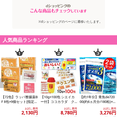
※dショッピングのページに遷移いたします。
人気商品ランキング
Previous
Next
【72包】ラッパ整腸薬B
【10g×100包 シエイカ
【約1年分】青魚de720
F 8包×9個セット[指定医
ー付】ココカラダ ク
00(約6ヵ月分/180粒)×2
薬部外品］大幸薬品
エン酸 ※1包中に2700
袋
お試し費用
お試し費用
お試し費用
mgの...
2,130円
8,780円
3,276円