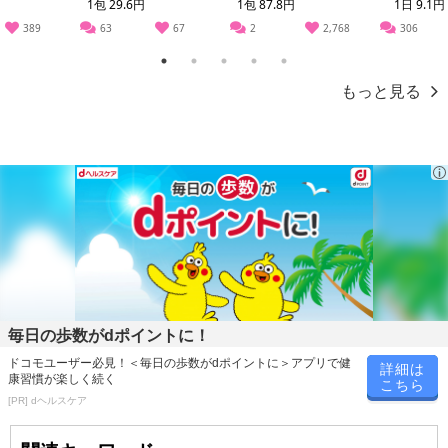
1包 29.6円
1包 87.8円
1日 9.1円
389
63
67
2
2,768
306
1
2
3
4
5
もっと見る
毎日の歩数がdポイントに！
ドコモユーザー必見！＜毎日の歩数がdポイントに＞アプリで健
詳細は
康習慣が楽しく続く
こちら
[PR] dヘルスケア