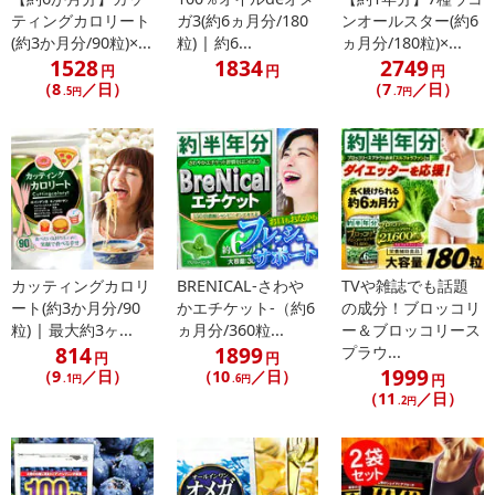
れるユーグレナにしか存在しない独自の成分を持つとされており、
ティングカロリート
ガ3(約6ヵ月分/180
ンオールスター(約6
消化されにくいという特性と無数の細かい穴の開いたスポンジのよ
(約3か月分/90粒)×...
粒) | 約6...
ヵ月分/180粒)×...
うな食物繊維であり、この穴がダイエッターたちの余分をスッキリ
1528
1834
2749
円
円
円
と応援してくれてると言われ注目が集められています。」
（8
／日）
（7
／日）
.5円
.7円
その他ユーグレナに含まれる
豊富な栄養の数々をご覧下さい
【59種の栄養素】
----------------------------------
アミノ酸+その他（22種類）
バリン、ロイシン、イソロイシン、アラニン、アルギニン、リジ
カッティングカロリ
BRENICAL-さわや
TVや雑誌でも話題
ート(約3か月分/90
かエチケット-（約6
の成分！ブロッコリ
ン、アスパラギン酸、グルタミン酸、プロリン、スレオニン、メチ
粒) | 最大約3ヶ...
ヵ月分/360粒...
ー＆ブロッコリース
オニン、フェニルアラニン、ヒスチジン、チロシン、トリプトファ
814
1899
プラウ...
円
円
ン、グリシン、セリン、シスチン、パラミロン、GABA、スペルミ
1999
（9
／日）
（10
／日）
円
.1円
.6円
ジン、プトレッシン
（11
／日）
.2円
----------------------------------
ビタミン（11種類）
β-カロテン、ビタミンB1、ビタミンB2、ビタミンB6、ビタミンB1
2、ビタミンE、