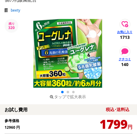
beety
残り
320
1713
140
タップで拡大表示
お試し費用
税込･送料込
1799
参考価格
円
12960
円