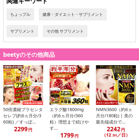
関連キーワード
ちょっプル
健康・ダイエット・サプリメント
サプリメント
その他 サプリメント
beetyのその他商品
あなた史上最高の体験を目指して
理想にシェイプ!!最強タッグのWパワー!!
テレビでも話題沸騰!!59種類もの豊富な栄養の宝庫
◆ユーグレナ（みどりむし）
＆
高水準で配合6兆個乳酸菌!!ヨーグルト600個分に匹敵
◆ヘルパー乳酸菌
50倍濃縮プラセンタ
エラグ酸1800mg
NMN3600（約6ヵ
※ヨーグルト1個に100億個の乳酸菌が含まれる場合
セレブ(約6ヵ月分/3
（約6ヵ月分/360
月分/180粒) | 美の
60粒) ／すっぽ...
粒）理想まで続けや
最先端成分で...
2299
2242
す...
【長く試して欲しいから大容量360粒/約6ヵ月分】
円
円
1799
（12
／日）
円
.5円
----------------------------------------------------------