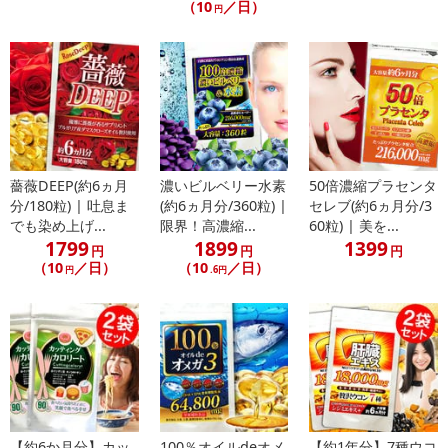
（10
／日）
円
理想の鍵を握るのはとてつもないパワーを秘めた
厳選素材にありました
TVでも話題の59種類もの栄養素を含有する
まさに栄養の宝庫「ユーグレナ」
◆植物と動物の2つの成分を併せ持つ期待の成分
「無駄なく体に摂り入れたい栄養素をバランスよく含有」
ユーグレナ（みどりむし）とはワカメや昆布の仲間に分類されま
薔薇DEEP(約6ヵ月
濃いビルベリー水素
50倍濃縮プラセンタ
す。
分/180粒) | 吐息ま
(約6ヵ月分/360粒) |
セレブ(約6ヵ月分/3
0.05mm程のとても小さく顕微鏡でなければ確認できないほど小さ
でも染め上げ...
限界！高濃縮...
60粒) | 美を...
1799
1899
1399
な存在ですが、その力はとても大きく含まれる成分は人間が生活す
円
円
円
（10
／日）
（10
／日）
るうえで欠かせないビタミンからアミノ酸、ミネラルなどの成分を
円
.6円
豊富に含んでいると言われ更には細胞壁が
無い為人間の身体に吸収することが桁違いに良い為、豊富な栄養素
を効率よく取り入れられると注目されております。
◆ダイエッター注目の成分
ユーグレナだけの唯一の力「パラミロン」
「様々な成分を含有するユーグレナの中には「パラミロン」と呼ば
【約6か月分】カッ
100％オイルdeオメ
【約1年分】7種ウコ