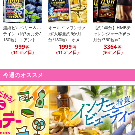
ビタミンK1、ナイアシン、パントテン酸、ビオチン、葉酸
----------------------------------
ミネラル（9種類）
亜鉛、リン、カルシウム、マグネシウム、ナトリウム、カリウム、
濃縮ビルベリー＆ル
オールインワンオメ
【約1年分】HMBチ
鉄、マンガン、銅
テイン（約3ヵ月分/
ガ(大容量約6か月
ャレンジャー(約6ヵ
180粒） | アント...
分/180粒) | オメ...
月分/360粒)×2...
----------------------------------
999
1999
3364
不飽和脂肪酸（17種類）
円
円
円
（11
／日）
（11
／日）
（9
／日）
ドコサヘキサエン酸、エイコサペンタエン酸、パルミトレイン酸、
.1円
.2円
.4円
オレイン酸、
リノール酸、リノレン酸、エイコサジエン酸、ジホモ-γ-リノレン
今週のオススメ
酸、アラキドン酸、ドコサテトラエン酸、ドコサペンタエン酸など
----------------------------------
《他とはココが違うポイント》
“ユーグレナの中でも特に「パラミロン」が豊富な素材を使用”
特殊な製法により光合成をおこなわせない事で特有成分「パラミロ
ン」の含有量を飛躍的に高めることに成功した「特別なユーグレ
ナ」を使用。
より希少なパラミロンを効率よく摂取する事で期待を高めことがで