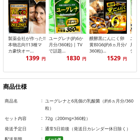
製薬会社が作った!!
ユーグレナ(約6か
醗酵黒にんにく卵
ユー
本物志向!!13種マ
月分/360粒) | TV
黄BIG6(約6ヵ月分/
月分/
カ豪快オー...
で話題...
360粒)...
ティン
1399
1830
1529
円
円
円
商品仕様
商品名
ユーグレナと6兆個の乳酸菌（約6ヵ月分/360
粒）
セット内容
72g（200mg×360粒）
発送予定日
通常5日前後（発送日カレンダー休日除く）
配送形態
メール便