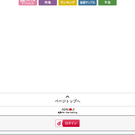
徹底した品質管理の元で国内GMP認定工場にて製造
【国内製薬会社製造】
徹底した品質管理を実現
※GMPとは「Good Manufacturing Practice」の略で、適正製造規
範と訳されています。原材料の入庫から製造、出荷にいたる全ての
過程において、製品が「安全」に作られ、「一定の品質」が保たれ
るように定められた製造工程管理基準のことです。
参考サイト：
詳細はこちら
・賞味期限：
製造日より3年
※商品到着時点でのお日待ち期間は、配送日数などにより異なり
ますのでご了承ください。
ページトップへ
・原産国（最終加工地）：日本
・原材料/材質/素材：大麦若葉粉末、麦芽糖、乳酸菌（殺菌）、デ
キストリン、ユーグレナ、イソマルトオリゴ糖、ビフィズス菌（殺
菌）、パン酵母（亜鉛・マンガン・銅・ヨウ素・セレン・クロム・
モリブデン含有）、ブドウ糖/結晶セルロース、微粒二酸化ケイ素、