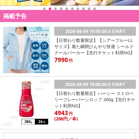
きるようになっています。
掲載予告
さらにサポートを加速させる為に
ミドリムシと相性抜群の成分を配合
▼▼▼▼▼
2026-08-09 19:00:00.0 START
【日替わり数量限定】【シアーブルーLL
超驚愕!!乳酸菌の数に注目!!
サイズ】着た瞬間ひんやり快適 シールド
スッキリ爽快な毎日を送る為に
クールパーカー【先行チケット利用NG】
7990
【乳酸菌のチカラ】乳酸菌高水準で配合!!
円
6兆個ヘルパー乳酸菌
乳酸菌は、発酵食品であるチーズやヨーグルトなどに多く含まれて
2026-08-09 19:00:00.0 START
存在する菌としても知られています。私たちの体内にある善玉菌を
【日替わり数量限定】ハーシー ストロベ
整える為に必要なのはビフィズス菌を代表とする乳酸菌です。だか
リーフレーバーシロップ 260g【先行チケ
らこそ乳酸菌を効率よく摂取してもらう為に今回6兆個もの乳酸菌を
ット利用NG】
まとめました。
4943
円
(206
円
／本)
-------------------------------------------
“乳酸菌はユーグレナと相性抜群”だから期待できる!!