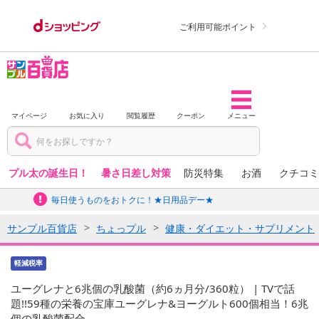
ご利用可能ポイント
マイページ
お気に入り
閲覧履歴
クーポン
メニュー
プル太の誕生日！
暑さ日差し対策
防災特集
お酒
クチコミ
毎日使うものをおトクに！★日用品デー★
サンプル百貨店
ちょっプル
健康・ダイエット・サプリメント
軽減税率
ユーグレナと6兆個の乳酸菌（約6ヵ月分/360粒） | TVで話
題!!59種の栄養の宝庫ユーグレナ&ヨーグルト600個相当！6兆
個の乳酸菌配合