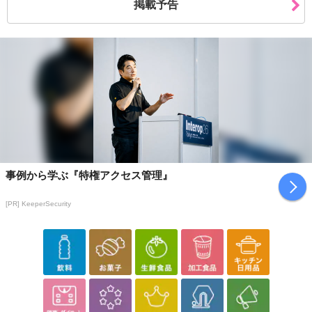
掲載予告
ミドリムシと相性抜群な組み合わせが「乳酸菌」と言われていま
す。ミドリムシが乳酸菌の働きを活性化させるとされており、その
働きはオリゴ糖よりも期待できるとされ注目が集められています。
《その他にも内側からサポートする成分を配合》
・ビフィズス菌
善玉菌と言われる私たちの腸内に存在する菌の1つであり効率的に摂
り入れることがポイントです。
・オリゴ糖
事例から学ぶ『特権アクセス管理』
オリゴ糖は乳酸菌やビフィズス菌といった善玉菌のエサとなる重要
な役割を担う成分です。
[PR] KeeperSecurity
・酵母7種類含有ミネラル
亜鉛、マンガン、ヨウ素、セレン、銅、クロム、モリブデン、
----------------------------------
口に入れるものだからこそ信頼への取り組みの一環として