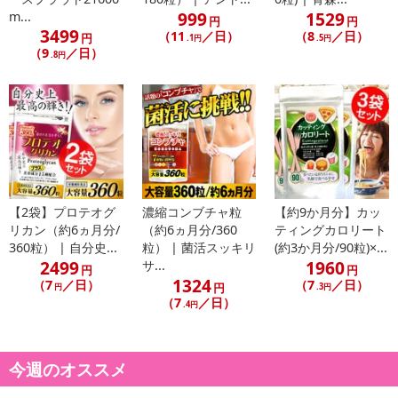
999
1529
m...
円
円
3499
（11
／日）
（8
／日）
円
.1円
.5円
（9
／日）
.8円
炭水化物の後悔無しに「白いんげん豆」が大活躍！
【2袋】プロテオグ
濃縮コンブチャ粒
【約9か月分】カッ
TVで注目！キノコキトサンで食事の油分の後悔も
リカン（約6ヵ月分/
（約6ヵ月分/360
ティングカロリート
とにかく食べたい方に11種の『有用成分』が全対処！
360粒） | 自分史...
粒） | 菌活スッキリ
(約3か月分/90粒)×...
ダイエッターに人気の杜仲茶・雪茶。桑の実も
2499
1960
サ...
円
円
1日1粒換算で約3ヵ月分！まとめ買いに。大容量の90粒入り
1324
（7
／日）
（7
／日）
円
円
.3円
（7
／日）
.4円
■大好きな食事からの炭水化物・油分・糖質等食べたい時に我慢せず
に食べ続け毎回「食べちゃった」と後悔してきた方に朗報です！
後悔を断ち切るために特に注目したのが「白インゲン豆」。
今週のオススメ
炭水化物だけではなく、トンカツや焼肉といった油分が気になる食
事の後悔には、TVでも紹介された『キノコキトサン』。エノキダ