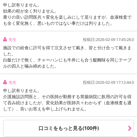
申し訳有りません。
効果の程が全く判りません。
乗りの良い訪問医共々変化を楽しみにして居りますが、血液検査で
も全く変化無く、悪いものではない事だけは判りました。
先生
投稿日:2026-02-09 17:45:28.0
施設での給食に許可を得て注文させて戴き、皆と分け合って戴きま
した。
白飯だけで無く、チャーハンにも牛丼にも合う醍醐味を同じテーブ
ルの四人と噛み締めました。
先生
投稿日:2026-02-09 17:12:44.0
申し訳有りません。
介護施設訪問医と、その医師が勤務する胃腸病院に飲用の許可を得
て呑み続けましたが、変化効果が医師共々わからず（血液検査も通
して）、良いお答えを申し上げられません。
口コミをもっと見る(100件)