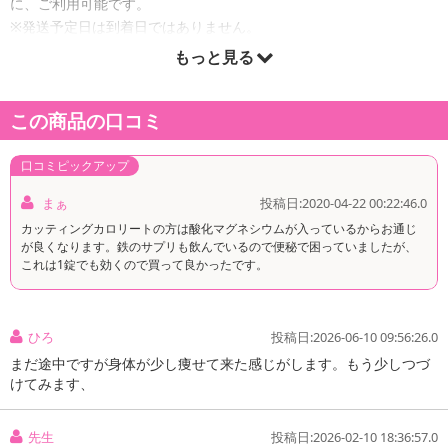
に、ご利用可能です。
※発送予定日は到着日ではありません。
・商品は「beety」より出荷します。
もっと見る
この商品の口コミ
商品詳細
口コミピックアップ
まぁ
投稿日:2020-04-22 00:22:46.0
カッティングカロリートの方は酸化マグネシウムが入っているからお通じ
が良くなります。鉄のサプリも飲んでいるので便秘で困っていましたが、
これは1錠でも効くので買って良かったです。
ひろ
投稿日:2026-06-10 09:56:26.0
まだ途中ですが身体が少し痩せて来た感じがします。もう少しつづ
けてみます、
先生
投稿日:2026-02-10 18:36:57.0