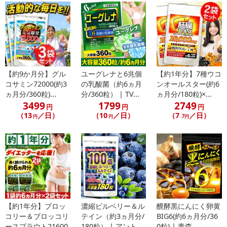
【約9か月分】グル
ユーグレナと6兆個
【約1年分】7種ウコ
コサミン72000(約3
の乳酸菌（約6ヵ月
ンオールスター(約6
ヵ月分/360粒)...
分/360粒） | TV...
ヵ月分/180粒)×...
3499
1799
2749
円
円
円
（13
／日）
（10
／日）
（7
／日）
円
円
.7円
【約1年分】ブロッ
濃縮ビルベリー＆ル
醗酵黒にんにく卵黄
コリー＆ブロッコリ
テイン（約3ヵ月分/
BIG6(約6ヵ月分/36
ースプラウト21600
180粒） | アント...
0粒) | 青森...