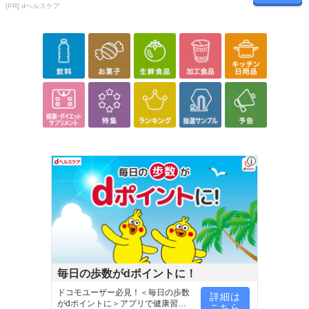
[PR] dヘルスケア
タミンB1、ビタミンB6
・その他商品仕様：
栄養成分(1粒当り) : エネルギー 0.335Kcal、たんぱく質 0.002
g、
脂質 0.002g、炭水化物 0.083g、ナトリウム 0.008mg、ビタミ
ンB1 0.5mg、ビタミンB6 0.5mg
・お召し上がり方：
ユーグレナ(約6か月分/360粒)
・お召し上がり方：栄養補助食品として1日2粒を目安に、水また
はぬるま湯などでお召し上がりください。
カッティングカロリート
・お召し上がり方：栄養機能食品として1日1~2粒を目安に水また
はぬるま湯などでお召し上がりください。
・注意事項：
・本品は、多量摂取により疾病が治癒したり、より健康が増進
毎日の歩数がdポイントに！
するものではありません。
ドコモユーザー必見！＜毎日の歩数
詳細は
・1日の摂取目安量を守ってください。
がdポイントに＞アプリで健康習慣
こちら