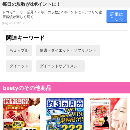
0.05mm程のとても小さく顕微鏡でなければ確認できないほど小さ
毎日の歩数がdポイントに！
な存在ですが、その力はとても大きく含まれる成分は人間が生活す
ドコモユーザー必見！＜毎日の歩数がdポイントに＞アプリで健
詳細は
るうえで欠かせないビタミンからアミノ酸、ミネラルなどの成分を
康習慣が楽しく続く
こちら
豊富に含んでいると言われ更には細胞壁が無い為人間の身体に吸収
[PR] dヘルスケア
することが桁違いに良い為、豊富な栄養素を効率よく取り入れられ
関連キーワード
ると注目されております。
ちょっプル
健康・ダイエット・サプリメント
ダイエット
ダイエットサプリメント
beetyのその他商品