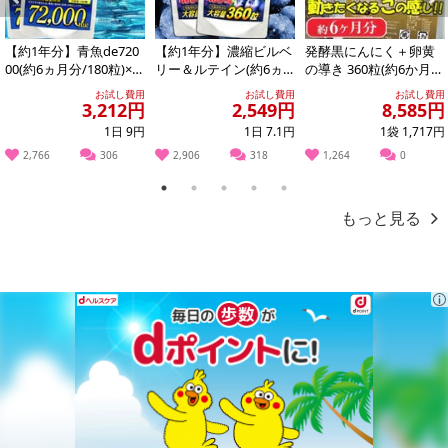
Previous
Next
【約1年分】青魚de720
【約1年分】濃縮ビルベ
発酵黒にんにく＋卵黄
00(約6ヵ月分/180粒)×2
リー＆ルテイン(約6ヵ
の導き 360粒(約6か月
袋
月分/360粒)×2袋
分)
お試し費用
お試し費用
お試し費用
3,212円
2,549円
8,585円
1日 9円
1日 7.1円
1袋 1,717円
2,766
306
2,906
318
1,264
0
TVやCMで話題沸騰！！スーパーフード遂に原料入荷！！
栄養の宝庫「みどりむし(ユーグレナ)」
1
2
3
4
5
もっと見る
ダイエッター必見！！
長く続けられる約6ヵ月分大容量360粒
製薬会社が本気で作ったら濃すぎる緑の粒となりました
健康習慣が気になる方に◎
今注目のスーパーフード
ユーグレナ(みどりむし)とは？
ユーグレナ(みどりむし)とはワカメや昆布の仲間に分類されます。