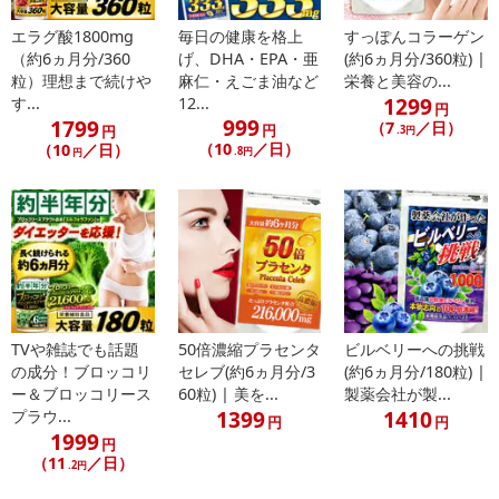
エラグ酸1800mg
毎日の健康を格上
すっぽんコラーゲン
（約6ヵ月分/360
げ、DHA・EPA・亜
(約6ヵ月分/360粒) |
粒）理想まで続けや
麻仁・えごま油など
栄養と美容の...
1299
す...
12...
円
999
1799
（7
／日）
円
円
.3円
（10
／日）
（10
／日）
.8円
円
TVや雑誌でも話題
50倍濃縮プラセンタ
ビルベリーへの挑戦
の成分！ブロッコリ
セレブ(約6ヵ月分/3
(約6ヵ月分/180粒) |
ー＆ブロッコリース
60粒) | 美を...
製薬会社が製...
1399
1410
プラウ...
円
円
1999
円
（11
／日）
.2円