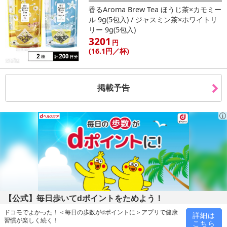
・原材料/材質/素材：
香るAroma Brew Tea ほうじ茶×カモミー
ユーグレナ(約6か月分/360粒)
ル 9g(5包入) / ジャスミン茶×ホワイトリ
・原材料/材質/素材：大麦若葉粉末、マルトース、植物醗酵エキ
リー 9g(5包入)
3201
ス末(デキストリン、糖類、野草、果実、野菜、海藻エキス)、ユーグ
円
(16
.1円
／杯)
レナ、クロレラ原末、/結晶セルロース、微粒二酸化ケイ素、ステア
リン酸カルシウム、チオクト酸、ビタミンC、抽出ビタミンE、ナイ
アシン、パントテン酸カルシウム、ビタミンB1、ビタミンB6、ビタ
ミンA、ビタミンB2、葉酸、ビタミンD、ビタミンB12(原料の一部
掲載予告
に小麦、大豆、やまいも、りんご、オレンジ、キウイ、バナナ、カ
シューナッツ、ゴマを含む)
・その他商品仕様：栄養成分表示：エネルギー:0.97kcal/たんぱく
質:0.022g/脂質:0.008g/炭水化物:0.202g/食塩相当量:0.001g未満
カッティングカロリート
・原材料/材質/素材：唐辛子末(国内製造)、赤唐辛子抽出物、白イ
ンゲン豆抽出物、杜仲茶、ウチワサボテン果汁末、キノコキトサ
【公式】毎日歩いてdポイントをためよう！
ン、マルベリー抽出物、マルベリー末、雪茶、ウチワサボテン抽出
ドコモでよかった！＜毎日の歩数がdポイントに＞アプリで健康
物、オリーブ葉抽出物/酸化マグネシウム、結晶セルロース、ショ糖
詳細は
習慣が楽しく続く！
こちら
脂肪酸エステル、微粒二酸化ケイ素、ステアリン酸カルシウム、ビ