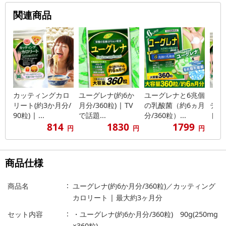
関連商品
カッティングカロ
ユーグレナ(約6か
ユーグレナと6兆個
【約
リート(約3か月分/
月分/360粒) | TV
の乳酸菌（約6ヵ月
ティ
90粒) | ...
で話題...
分/360粒）...
ト(約
814
1830
1799
円
円
円
商品仕様
商品名
ユーグレナ(約6か月分/360粒)／カッティング
カロリート | 最大約3ヶ月分
セット内容
・ユーグレナ(約6か月分/360粒) 90g(250mg
×360粒)