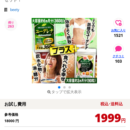
beety
残り
263
1521
103
タップで拡大表示
お試し費用
税込･送料込
1999
参考価格
円
18000
円