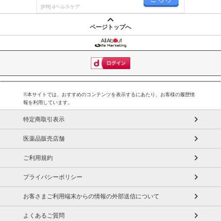
が楽しく続く
・薬を服用している方、通院中の方は担当専門医にご相談の上
[PR] dヘルスケア
ご使用ください。
ページトップへ
・食品アレルギーのある方は原材料表示をご参照ください。
・妊娠・授乳中の方は、ご使用をお控え下さい。
・本品は、特定保健用食品とは異なり、消費者庁長官による個
別審査を受けたものではありません。
注意事項
※本サイトでは、おすすめのコンテンツを表示するにあたり、お客様の履歴情
報を利用しています。
【賞味・消費期限のある商品について】
特定商取引表示
商品到着時点でのお日持ち期間は、配送日数などにより異なります
のでご了承ください。
医薬品販売店舗
【キャンセルについて】
ご利用規約
※お申込み後のキャンセルはお受けできません。
プライバシーポリシー
記載されている内容を必ずご確認いただき、お届けする商品セット
にご納得いただきましたうえでお申し込みください。
お客さまご利用端末からの情報の外部送信について
※パッケージ変更や商品リニューアル（成分など含む）等により、
参考の掲載画像や画像内のバーコードなど、お届け商品と多少異な
よくあるご質問