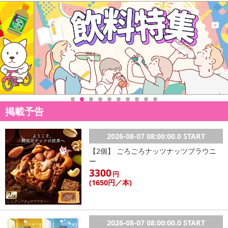
ケ、シイタケ、マイタケなどのキノコ類に含まれるとされ、数年来
人気を誇る定評のある成分です。
「食べても」「食べても」「食べても」もう後悔しない。
［その他様々な面であなたを多目的にサポートする成分にも注目］
・桑の葉の実として知られ、その葉の成分に期待が寄せられる「マ
ルベリーエキス末」「マルベリー末」
・ビタミンやミネラル成分など、不足しがちな様々な成分を豊富に
含む「雪茶」
掲載予告
・日本国内では一時期大ブームとなったダイエッターに今人気の成
分「杜仲茶」
2026-08-07 08:00:00.0 START
・ネパールなどで食用として食べられる「ウチワサボテンエキス
【2個】 ごろごろナッツナッツブラウニ
末」「ウチワサボテン末」
ー
・スッキリとしたい方から人気の「酸化マグネシウム」
3300
円
・辛み成分でとして有名なカプサイシンを持ち、ダイエット生活サ
(1650
円
／本)
ポート成分の代表としても知られる「唐辛子抽出物」
・賞味期限：製造日より3年
・原産国（最終加工地）：日本
2026-08-07 08:00:00.0 START