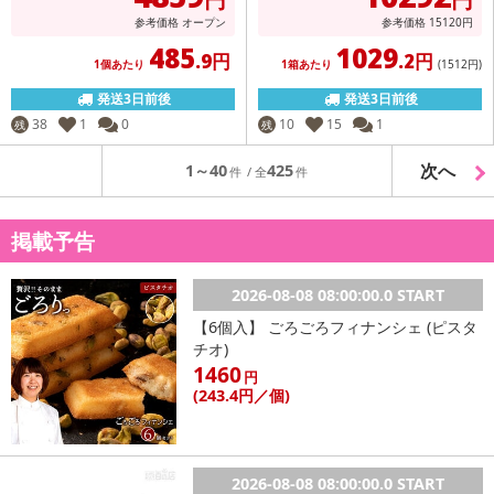
参考価格
オープン
参考価格
15120
円
485
1029
.9円
.2円
1個あたり
1箱あたり
(1512
円
)
発送3日前後
発送3日前後
38
1
0
10
15
1
残
残
次へ
1～40
425
掲載予告
2026-08-08 08:00:00.0 START
【6個入】 ごろごろフィナンシェ (ピスタ
チオ)
1460
円
(243
.4円
／個)
2026-08-08 08:00:00.0 START