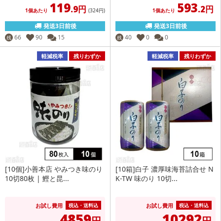
119
593
.9円
.2円
1個あたり
(324
円
)
1個あたり
発送3日前後
発送3日前後
66
90
15
40
0
0
残
残
軽減税率
残りわずか
軽減税率
残りわずか
[10個]小善本店 やみつき味のり
[10箱]白子 濃厚味海苔詰合せ N
10切80枚 | 鰹と昆...
K-TW 味のり 10切...
お試し費用
お試し費用
税込・送料込
税込・送料込
4859
10292
円
円