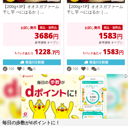
【200g×3P】オオスガファーム
【200g×1P】オオスガファーム
干し芋 べにはるか | ...
干し芋 べにはるか | ...
お試し費用
お試し費用
税込・送料込
税込・送料込
3686
1583
円
円
参考価格
オープン
参考価格
オープン
1228
1583
.7円
円
1パックあたり
1パックあたり
発送5日前後
発送5日前後
100
0
0
100
0
0
残
残
毎日の歩数がdポイントに！