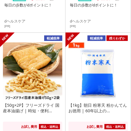
毎日の歩数がdポイントに！
毎日の歩数がdポイントに！
dヘルスケア
dヘルスケア
[PR]
[PR]
軽減税率
軽減税率
残りわずか
【50g×2P】フリーズドライ 国
【1kg】朝日 粉寒天 粉かんてん
産本油揚げ | 時短・便利...
お徳用 | 60年以上の...
お試し費用
お試し費用
税込・送料込
税込・送料込