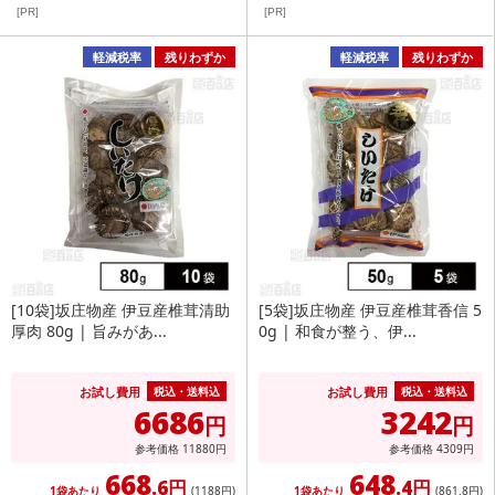
[PR]
[PR]
軽減税率
残りわずか
軽減税率
残りわずか
[10袋]坂庄物産 伊豆産椎茸清助
[5袋]坂庄物産 伊豆産椎茸香信 5
厚肉 80g | 旨みがあ...
0g | 和食が整う、伊...
お試し費用
お試し費用
税込・送料込
税込・送料込
6686
3242
円
円
参考価格
11880
円
参考価格
4309
円
668
648
.6円
.4円
1袋あたり
(1188
円
)
1袋あたり
(861
.8円
)