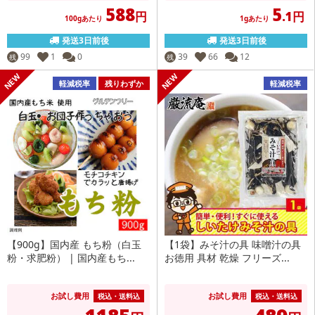
588
5
円
.1円
100gあたり
1gあたり
発送3日前後
発送3日前後
99
1
0
39
66
12
残
残
軽減税率
残りわずか
軽減税率
【900g】国内産 もち粉（白玉
【1袋】みそ汁の具 味噌汁の具
粉・求肥粉） | 国内産もち...
お徳用 具材 乾燥 フリーズ...
お試し費用
お試し費用
税込・送料込
税込・送料込