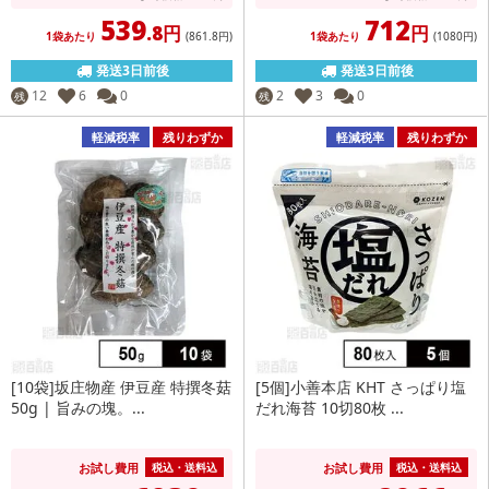
539
712
.8円
円
1袋あたり
(861
.8円
)
1袋あたり
(1080
円
)
発送3日前後
発送3日前後
12
6
0
2
3
0
残
残
軽減税率
残りわずか
軽減税率
残りわずか
[10袋]坂庄物産 伊豆産 特撰冬菇
[5個]小善本店 KHT さっぱり塩
50g | 旨みの塊。...
だれ海苔 10切80枚 ...
お試し費用
お試し費用
税込・送料込
税込・送料込