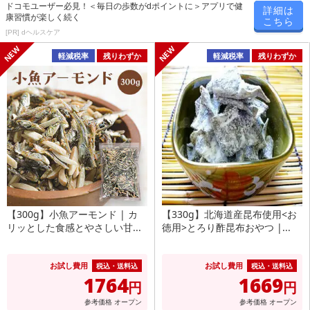
ドコモユーザー必見！＜毎日の歩数がdポイントに＞アプリで健
詳細は
康習慣が楽しく続く
こちら
[PR] dヘルスケア
軽減税率
残りわずか
軽減税率
残りわずか
【300g】小魚アーモンド | カ
【330g】北海道産昆布使用<お
リッとした食感とやさしい甘...
徳用>とろり酢昆布おやつ |...
お試し費用
お試し費用
税込・送料込
税込・送料込
1764
1669
円
円
参考価格
オープン
参考価格
オープン