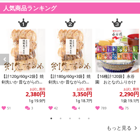
人気商品ランキング
Previous
Next
【計120g/60g×2袋】焼
【計180g/60g×3袋】焼
【16種計120袋】永谷
剣先いか 昔ながらのお
剣先いか 昔ながらのお
園 おとなのふりかけ
つまみ珍味 イカ好きに
つまみ珍味 イカ好きに
お試し費用
お試し費用
お試し費用
2,380円
3,350円
2,290円
はたま...
はたま...
1g 19.9円
1g 18.7円
1袋 19.1円
51
3
42
4
789
75
1
2
3
4
5
もっと見る