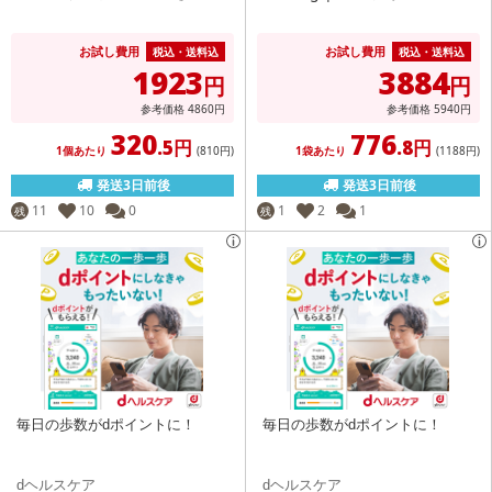
お試し費用
お試し費用
税込・送料込
税込・送料込
1923
3884
円
円
参考価格
4860
円
参考価格
5940
円
320
776
.5円
.8円
1個あたり
(810
円
)
1袋あたり
(1188
円
)
発送3日前後
発送3日前後
11
10
0
1
2
1
残
残
毎日の歩数がdポイントに！
毎日の歩数がdポイントに！
dヘルスケア
dヘルスケア