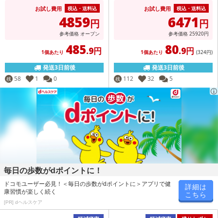
お試し費用
お試し費用
税込・送料込
税込・送料込
4859
6471
円
円
参考価格
オープン
参考価格
25920
円
485
80
.9円
.9円
1個あたり
1個あたり
(324
円
)
発送3日前後
発送3日前後
58
1
0
112
32
5
残
残
毎日の歩数がdポイントに！
ドコモユーザー必見！＜毎日の歩数がdポイントに＞アプリで健
詳細は
康習慣が楽しく続く
こちら
[PR] dヘルスケア