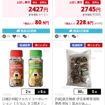
お試し費用
お試し費用
税込・送料込
税込・送料込
2427
2745
円
円
参考価格
オープン
参考価格
9720
円
80
228
.9円
.8円
1個あたり
1個あたり
(810
円
)
発送3日前後
発送3日前後
16
69
7
8
5
0
残
残
軽減税率
残りわずか
軽減税率
残りわずか
[2種計6個]マルカイコーポレー
[5袋]坂庄物産 伊豆産椎茸清助
ション くだもん タコ焼きソ...
厚肉 80g | 旨みがあふ...