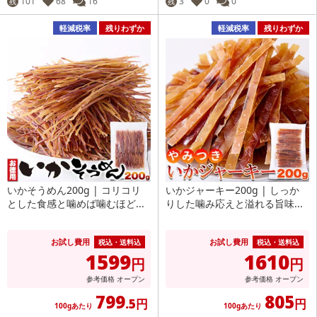
101
68
16
3
0
0
残
残
軽減税率
残りわずか
軽減税率
残りわずか
いかそうめん200g | コリコリ
いかジャーキー200g | しっか
とした食感と噛めば噛むほど...
りした噛み応えと溢れる旨味...
お試し費用
お試し費用
税込・送料込
税込・送料込
1599
1610
円
円
参考価格
オープン
参考価格
オープン
799
805
.5円
円
100gあたり
100gあたり