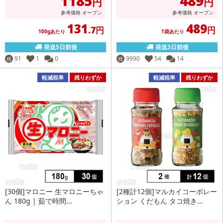
1185
489
円
円
参考価格
オープン
参考価格
オープン
131
489
.7円
円
100gあたり
1袋あたり
発送5日前後
発送3日前後
91
1
0
9990
54
14
残
残
軽減税率
残りわずか
軽減税率
残りわずか
[30個]マロニー 生マロニーちゃ
[2種計12個]マルカイコーポレー
ん 180g | 茹で時間...
ション くだもん タコ焼き...