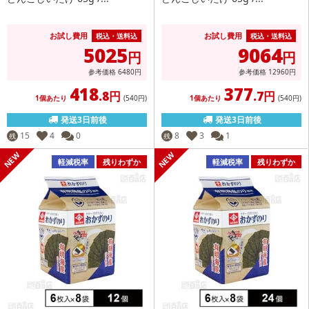
お試し費用
お試し費用
税込・送料込
税込・送料込
5025
9064
円
円
参考価格
6480
円
参考価格
12960
円
418
377
.8円
.7円
1個あたり
(540
円
)
1個あたり
(540
円
)
発送3日前後
発送3日前後
15
4
0
8
3
1
残
残
軽減税率
残りわずか
軽減税率
残りわずか