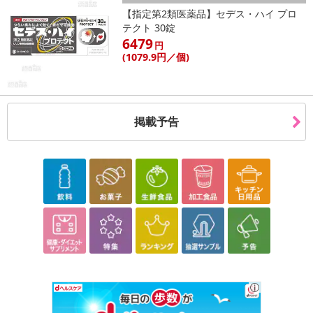
【指定第2類医薬品】セデス・ハイ プロ
テクト 30錠
6479
円
(1079
.9円
／個)
掲載予告