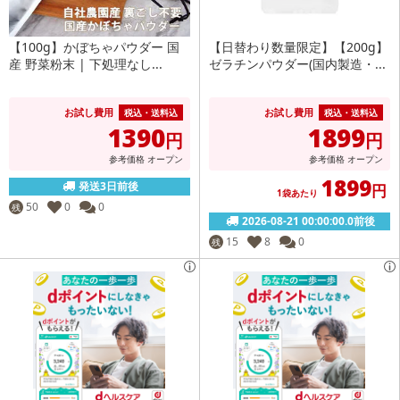
【100g】かぼちゃパウダー 国
【日替わり数量限定】【200g】
産 野菜粉末 | 下処理なし...
ゼラチンパウダー(国内製造・...
お試し費用
お試し費用
税込・送料込
税込・送料込
1390
1899
円
円
参考価格
オープン
参考価格
オープン
1899
発送3日前後
円
1袋あたり
50
0
0
残
2026-08-21 00:00:00.0前後
15
8
0
残