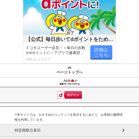
【公式】毎日歩いてdポイントをためよ
う！
ドコモユーザー必見！＜毎日の歩数
詳細は
がdポイントに＞アプリで健康習慣
こちら
が楽しく続く
[PR] dヘルスケア
ページトップへ
※本サイトでは、おすすめのコンテンツを表示するにあたり、お客様の履歴情
報を利用しています。
特定商取引表示