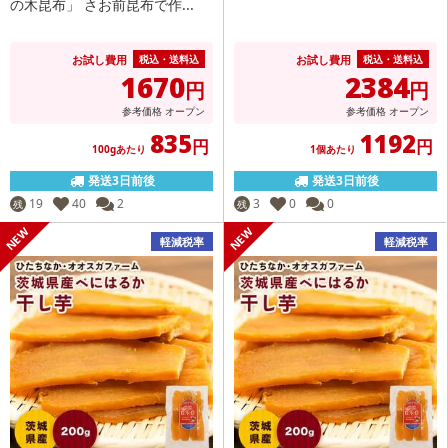
の木昆布」 さお前昆布で作...
お試し費用
お試し費用
税込・送料込
税込・送料込
1670
2384
円
円
参考価格
オープン
参考価格
オープン
835
1192
円
円
100gあたり
1個あたり
発送3日前後
発送3日前後
19
40
2
3
0
0
残
残
軽減税率
軽減税率