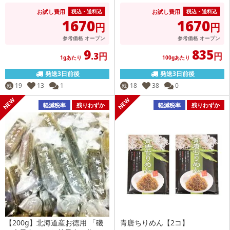
お試し費用
お試し費用
税込・送料込
税込・送料込
1670
1670
円
円
参考価格
オープン
参考価格
オープン
9
835
.3円
円
1gあたり
100gあたり
発送3日前後
発送3日前後
19
13
1
18
38
0
残
残
軽減税率
残りわずか
軽減税率
残りわずか
【200g】北海道産お徳用 「磯
青唐ちりめん【2コ】