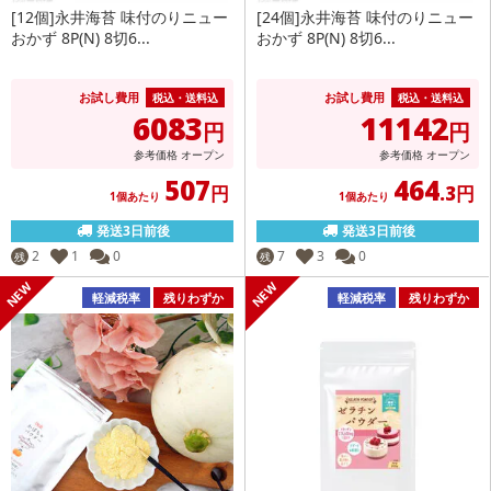
[12個]永井海苔 味付のりニュー
[24個]永井海苔 味付のりニュー
おかず 8P(N) 8切6...
おかず 8P(N) 8切6...
お試し費用
お試し費用
税込・送料込
税込・送料込
6083
11142
円
円
参考価格
オープン
参考価格
オープン
507
464
円
.3円
1個あたり
1個あたり
発送3日前後
発送3日前後
2
1
0
7
3
0
残
残
軽減税率
残りわずか
軽減税率
残りわずか