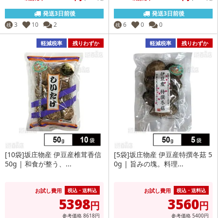
発送3日前後
発送3日前後
3
10
2
6
0
0
残
残
軽減税率
残りわずか
軽減税率
残りわずか
[10袋]坂庄物産 伊豆産椎茸香信
[5袋]坂庄物産 伊豆産特撰冬菇 5
50g | 和食が整う、...
0g | 旨みの塊。料理...
お試し費用
お試し費用
税込・送料込
税込・送料込
5398
3560
円
円
参考価格
8618
円
参考価格
5400
円