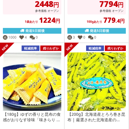
2448
7794
円
円
参考価格
オープン
参考価格
オープン
1224
779
円
.4円
1袋あたり
100gあたり
発送5日前後
発送5日前後
1000
4
0
3
0
0
残
残
軽減税率
残りわずか
軽減税率
残りわずか
【180g】ゆずの香りと昆布の食
【200g】北海道産とろろ巻き昆
感がおりなす珍味「味きらり ...
布 | 厳選された北海道産の...