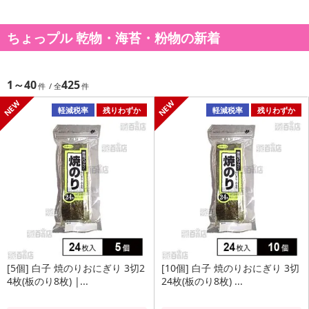
ちょっプル 乾物・海苔・粉物の新着
1～40
425
軽減税率
残りわずか
軽減税率
残りわずか
[5個] 白子 焼のりおにぎり 3切2
[10個] 白子 焼のりおにぎり 3切
4枚(板のり8枚) |...
24枚(板のり8枚) ...