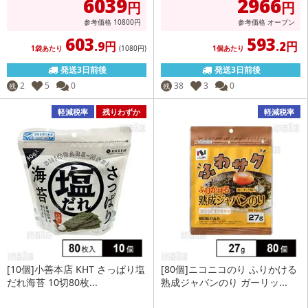
6039
2966
円
円
参考価格
10800
円
参考価格
オープン
603
593
.9円
.2円
1袋あたり
(1080
円
)
1個あたり
発送3日前後
発送3日前後
2
5
0
38
3
0
残
残
軽減税率
残りわずか
軽減税率
[10個]小善本店 KHT さっぱり塩
[80個]ニコニコのり ふりかける
だれ海苔 10切80枚...
熟成ジャバンのり ガーリッ...