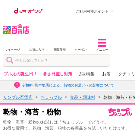
ご利用可能ポイント
マイページ
お気に入り
閲覧履歴
クーポン
メニュー
プル太の誕生日！
暑さ日差し対策
防災特集
お酒
クチコミ
令和8年熊本地震による、荷物のお届けへの影響について
サンプル百貨店
ちょっプル
食品・調味料
乾物・海苔・粉
乾物・海苔・粉物
乾物・海苔・粉物のお試しは「ちょっプル」でどうぞ。
お得な費用で、乾物・海苔・粉物の各商品をお試しいただけます。