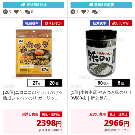
発送5日前後
発送5日前後
5
0
0
4
2
0
残
残
軽減税率
残りわずか
軽減税率
残りわずか
[20個]ニコニコのり ふりかける
[5個]小善本店 やみつき味のり 1
熟成ジャバンのり ガーリッ...
0切80枚 | 鰹と昆布...
お試し費用
お試し費用
税込・送料込
税込・送料込
2398
2966
円
円
参考価格
6480
円
参考価格
オープン