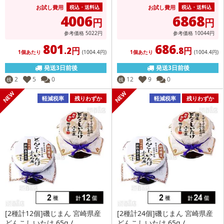
お試し費用
お試し費用
税込・送料込
税込・送料込
4006
6868
円
円
参考価格
5022
円
参考価格
10044
円
801
686
.2円
.8円
1個あたり
(1004
.4円
)
1個あたり
(1004
.4円
)
発送3日前後
発送3日前後
2
5
0
12
9
0
残
残
軽減税率
残りわずか
軽減税率
残りわずか
[2種計12個]磯じまん 宮崎県産
[2種計24個]磯じまん 宮崎県産
どんこしいたけ 65g /...
どんこしいたけ 65g /...