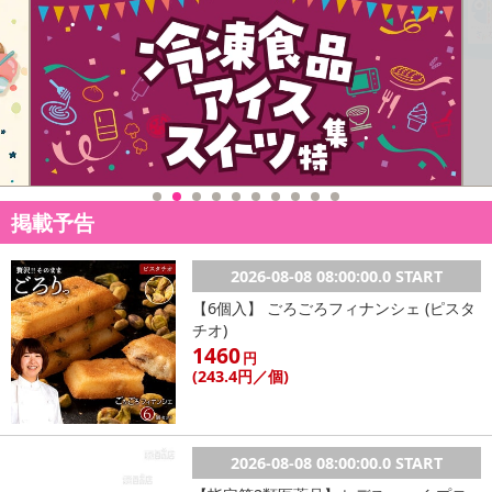
・なかなか耳垢が取れない
・耳の中を傷つけるのが怖い
・耳垢をとってもスッキリしない
というお悩みの方にオススメ
耳かきを耳に入れクルッと回すだけで勝手に耳垢が取れる。
柔らかなシリコン製ヘッドにより、先端、側面、先端はグニャりと
曲がるようになって耳に優しい仕様。
掲載予告
シリコンそのものが特殊素材になっているため、何度でも復活！
※3~4回程の使用を推奨しています。
2026-08-08 08:00:00.0 START
【6個入】 ごろごろフィナンシェ (ピスタ
湿性耳垢や、乾性耳垢
チオ)
耳垢の性質にかかわらず、「もっちりピタっと」新感覚の耳かきを
1460
円
体験することができます。
(243
.4円
／個)
短時間で優しく耳垢を除去できるので、耳かきを嫌がるお子さん
や、ご年配の方がいらっしゃるご家庭にもおすすめです。
2026-08-08 08:00:00.0 START