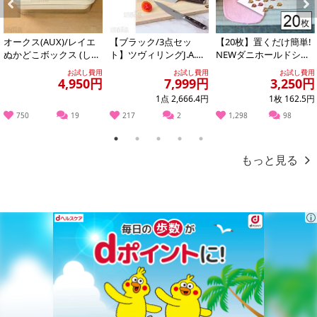
Previous
Next
オークス(AUX)/レイエ
【ブラック/3点セッ
【20枚】置くだけ簡単!
ぬかどこボックス (しゃ
ト】ツヴィリングJ.A.ヘ
NEWダニホールドシー
もじ付き) ※日本製/LE
ンケルス/ツヴィリング
ト
お試し費用
お試し費用
お試し費用
S...
スウィフト...
4,950円
7,999円
3,250円
1点 2,666.4円
1枚 162.5円
750
19
217
2
1,298
98
1
2
3
4
5
もっと見る