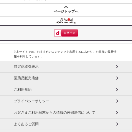
※お申込み頂きました商品の同梱、お届けの日時指定はいたしかね
ます。
ページトップへ
※お客様のご都合でお受取りいただけない場合、商品の再発送や返
金はいたしかねます。
また、お届け日時のご指定は、お受けできません。宅配業者からの
不在票にてご対応ください。
※発送予定日は前後する場合がございます。また商品によって発送
日が異なります。
※本サイトでは、おすすめのコンテンツを表示するにあたり、お客様の履歴情
報を利用しています。
※dショッピングサンプル百貨店よりお届けする商品は、ご利用いた
だいた後のご感想をいただくことを目的としており、転売等は固く
特定商取引表示
禁じます。
医薬品販売店舗
転売等、目的以外での利用が確認された場合は、サービス利用を停
止させていただきます。
ご利用規約
【配送伝票番号について】
プライバシーポリシー
※こちらの商品については商品の発送完了後、
配送伝票番号がマイページに表示されない場合もございます。予
お客さまご利用端末からの情報の外部送信について
めご了承ください。
よくあるご質問