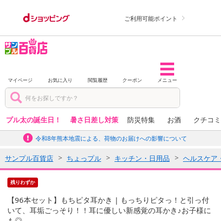
ご利用可能ポイント
マイページ
お気に入り
閲覧履歴
クーポン
メニュー
プル太の誕生日！
暑さ日差し対策
防災特集
お酒
クチコミ
令和8年熊本地震による、荷物のお届けへの影響について
サンプル百貨店
ちょっプル
キッチン・日用品
ヘルスケア
残りわずか
【96本セット】もちピタ耳かき | もっちりピタっ！と引っ付
いて、耳垢ごっそり！！耳に優しい新感覚の耳かき♪お子様に
も◎