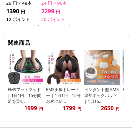
29 円 × 48本
24 円 × 96本
1390
2299
円
円
12
ポイント
20
ポイント
関連商品
EMSフットマット
EMS美尻トレーナ
ペンダント型 EMS
EM
| 1日1回、15分間
ー | 1日1回、15分
温熱ネックパッド
（両
足を乗せ...
お尻に貼...
| 1日15...
く力を
1999
1799
2650
円
円
円