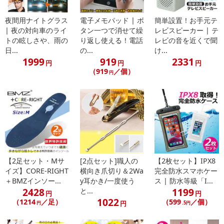
夜間用ナイトグラス
電子メモパッド | ボ
簡単設置！お手元テ
| 夜の対向車のライ
タン一つで消せて繰
レビスピーカー | テ
トの眩しさや、雨の
り返し使える！電話
レビの音を近くで聞
日...
の...
け...
1999
919
2331
円
円
円
（919
／個）
円
【2足セット・Mサ
[2点セット]職人の
【2枚セット】IPX8
イズ】CORE-RIGHT
横向き爪切り＆2Wa
完全防水スマホケー
＋BMZインソー...
y耳かき/一度使う
ス | 防水等級「I...
2428
1199
と...
円
円
1022
（1214
／足）
（599
／個）
円
円
.5円