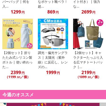
パーバッグ | 何を
なポケット靴ベラ！
イト付き） | 強力
入...
超...
な...
1299
869
2699
円
円
円
【2個セット】折り
調光・偏光サングラ
【2個セット】キャ
もっちりピタっとくっついて離さない！！
たたみ式シリコン製
ス | 太陽光（紫外
ラクターたっぷり入
今までの耳かきで取れるはずのない耳垢をゴッソリ！
ボトル | 使い終わっ
線）に反応し、レン
る広マチトートバッ
新感覚の耳かき96本セット♪
た...
ズの...
ク |...
2399
1999
2199
円
円
円
（1199
／個）
（1099
／個）
特殊シリコンヘッドの新感覚で、耳の中にシリコンがまとわりつく♪
.5円
.5円
従来の耳かきや綿棒では取れなかった、細かな耳垢を優しく徹底除
去。
水洗い後、ドライヤーの温風を当てるだけで粘着性が復活し、繰り
今週のオススメ
返し使用可能。※3~4回程の使用を推奨しています。