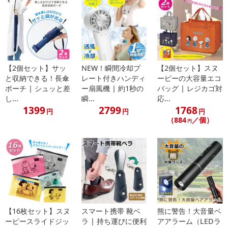
【2個セット】サッ
NEW！瞬間冷却プ
【2個セット】スヌ
と収納できる！長傘
レート付きハンディ
ーピーの大容量エコ
ポーチ | シュッと差
ー扇風機 | 約1秒の
バッグ | レジカゴ対
し...
瞬...
応...
1399
2799
1768
円
円
円
（884
／個）
円
【16枚セット】スヌ
スマート携帯 靴ベ
熊に警告！大音量ベ
ーピースライドジッ
ラ | 持ち運びに便利
アアラーム（LEDラ