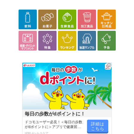
のでご了承ください。
【キャンセルについて】
※お申込み後のキャンセルはお受けできません。
記載されている内容を必ずご確認いただき、お届けする商品セット
にご納得いただきましたうえでお申し込みください。
※パッケージ変更や商品リニューアル（成分など含む）等により、
参考の掲載画像や画像内のバーコードなど、お届け商品と多少異な
る場合がございます。
また、[新たな加工食品の原料原産地表示制度]の経過措置期間の終
了により、商品詳細内に記載の原産国・原材料の表記が旧表記の場
合がございます。
あらかじめご了承いただいた上でお申込みください。なお、本理由
によるお申込み後のキャンセル・返品交換は対応いたしかねます。
【お支払いについて】
※お支払い方法は、電話料金合算払い、クレジットカード払い、dポ
毎日の歩数がdポイントに！
イントがご利用いただけます。
ドコモユーザー必見！＜毎日の歩数
詳細は
がdポイントに＞アプリで健康習慣
こちら
【発送・お届け・商品について】
が楽しく続く
[PR] dヘルスケア