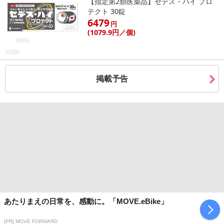
【指定第2類医薬品】セデス・ハイ プロ
サイズ（約）：4mm×6.5mm
テクト 30錠
素材：シリコン、PET
6479
円
内容量：1パック24本入り×4個セット（合計96本）
(1079
.9円
／個)
・注意事項：
エコの観点から簡易包装でのお届けとなります。
端末・モニターの環境により、実際の商品と多少色の見え方が異
掲載予告
なる場合があります。
商品改善のため、予告なく仕様を変更する場合がございます。
耳掃除はやり過ぎないようにし、 耳の違和感を感じた場合など
は、耳鼻咽喉科を受診してください。
商品自体に不具合のない限り返品、交換はしかねます。あらかじ
めご了承ください。
注意事項
【賞味・消費期限のある商品について】
あたりまえの日常を、感動に。「MOVE.eBike」
商品到着時点でのお日持ち期間は、配送日数などにより異なります
[PR] MOVE FORWARD