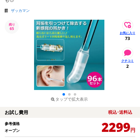
ザッカマン
残り
65
73
2
タップで拡大表示
お試し費用
税込･送料込
2299
参考価格
円
オープン