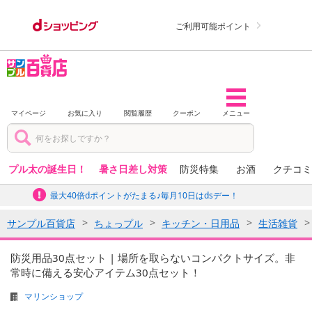
ご利用可能ポイント
マイページ
お気に入り
閲覧履歴
クーポン
メニュー
プル太の誕生日！
暑さ日差し対策
防災特集
お酒
クチコミ
最大40倍dポイントがたまる♪毎月10日はdsデー！
サンプル百貨店
ちょっプル
キッチン・日用品
生活雑貨
防災用品30点セット | 場所を取らないコンパクトサイズ。非
常時に備える安心アイテム30点セット！
マリンショップ