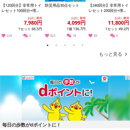
【120回分】非常用トイ
防災用品30点セット
【240回分】非常用トイ
レセット100回分+増量2
レセット200回分+増量4
0回分
0回分
お試し費用
お試し費用
お試し費用
7,980円
4,099円
11,800円
1セット 66.5円
1個 136.7円
1セット 49.2円
229
3
823
18
49
0
1
2
3
4
5
もっと見る
毎日の歩数がdポイントに！