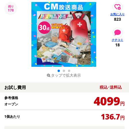
残り
178
823
18
タップで拡大表示
お試し費用
税込･送料込
4099
参考価格
円
オープン
136.7
1個あたり
円