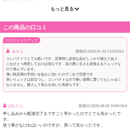
■配送方法・時期
・配送会社：佐川急便、西濃運輸
もっと見る
・配送形態：通常配送
・配送日時の指定：「発送予定日」に配送日指定の記載がある場合
この商品の口コミ
に、ご利用可能です。
※発送予定日は到着日ではありません。
口コミピックアップ
・商品は「マリンショップ」より出荷します。
あきよ
投稿日:2025-01-23 13:23:43.0
コンパクトてとても軽いです。災害時に必須な品がしっかり揃えてあり、
商品詳細
これひとつ用意しておけば安心です。足の悪い主人も背負えるリュックな
ので喜んでいます。
薄い防災用の手拭いを知人に頂いたのでこれで完璧です
赤いリュックは目立つし、コンパクトなので狭い居間に置いてもじゃまに
なりません。購入して安心を頂いた気持ちです。
ぽむたん
投稿日:2026-08-02 10:09:54.0
申し込みから配達完了まですごく早かったのでとても良かったで
す。
使う事がなければいいのですが、買って良かったです。