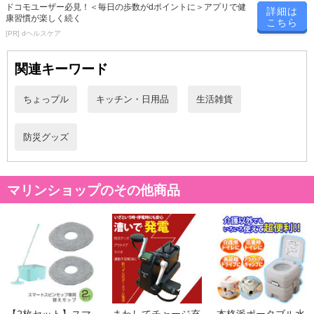
ドコモユーザー必見！＜毎日の歩数がdポイントに＞アプリで健
詳細は
康習慣が楽しく続く
こちら
[PR] dヘルスケア
関連キーワード
ちょっプル
キッチン・日用品
生活雑貨
防災グッズ
マリンショップのその他商品
【2枚セット】スマ
まわしてチャージ充
本格派ポータブル水