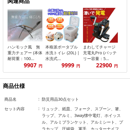
関連商品
ハンモック風 無
本格派ポータブル
まわしてチャージ
重力チェアー (本体
水洗トイレ (20L) |
充電丸Pro (バッテ
耐荷重：100...
水洗式...
リー容量：5...
9907
9999
22900
円
円
円
商品仕様
商品名
防災用品30点セット
セット内容
リュック、紙皿、フォーク、スプーン、箸、
ラップ、アルミ、3way懐中電灯、ホイッス
ル、アルミブランケット、アルミシート、プ
ラカップ、圧縮袋、軍手、カッターナイフ、