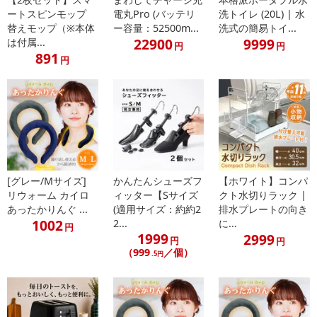
ートスピンモップ
電丸Pro (バッテリ
洗トイレ (20L) | 水
替えモップ（※本体
ー容量：52500m...
洗式の簡易トイ...
22900
9999
は付属...
円
円
891
円
[グレー/Mサイズ]
かんたんシューズフ
【ホワイト】コンパ
リウォーム カイロ
ィッター【Sサイズ
クト水切りラック |
あったかりんぐ ...
(適用サイズ：約約2
排水プレートの向き
1002
2...
に...
円
1999
2999
円
円
（999
／個）
.5円