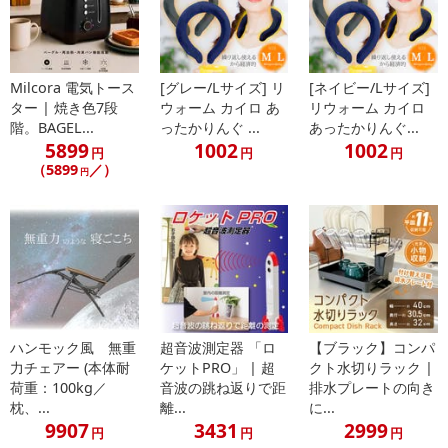
Milcora 電気トース
[グレー/Lサイズ] リ
[ネイビー/Lサイズ]
ター | 焼き色7段
ウォーム カイロ あ
リウォーム カイロ
階。BAGEL...
ったかりんぐ ...
あったかりんぐ...
5899
1002
1002
円
円
円
（5899
／）
円
ハンモック風 無重
超音波測定器 「ロ
【ブラック】コンパ
力チェアー (本体耐
ケットPRO」 | 超
クト水切りラック |
荷重：100kg／
音波の跳ね返りで距
排水プレートの向き
枕、...
離...
に...
9907
3431
2999
円
円
円