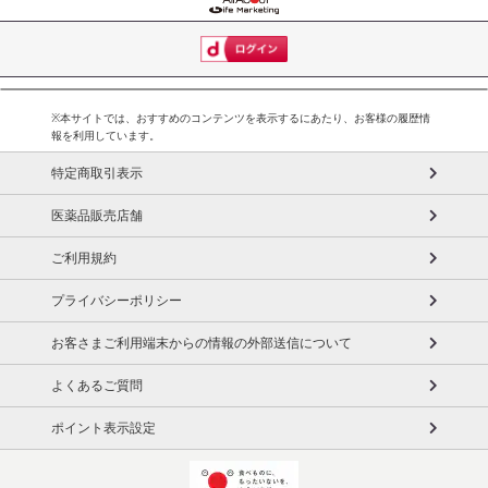
・原産国（最終加工地）：中国
※本サイトでは、おすすめのコンテンツを表示するにあたり、お客様の履歴情
・商品カラー：レッド
報を利用しています。
・商品サイズ：リュックサイズ：（約）幅32×縦38×厚み18 cm
特定商取引表示
・商品重量：（約）1.33kg
医薬品販売店舗
注意事項
ご利用規約
【賞味・消費期限のある商品について】
プライバシーポリシー
商品到着時点でのお日持ち期間は、配送日数などにより異なります
のでご了承ください。
お客さまご利用端末からの情報の外部送信について
【キャンセルについて】
よくあるご質問
※お申込み後のキャンセルはお受けできません。
ポイント表示設定
記載されている内容を必ずご確認いただき、お届けする商品セット
にご納得いただきましたうえでお申し込みください。
※パッケージ変更や商品リニューアル(成分など含む)等により、参考