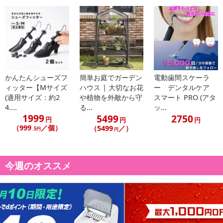
かんたんシューズフ
簡単お庭でガーデン
電動歯間スケーラ
ィッター【Mサイズ
ハウス | 大切なお花
ー デンタルケア
(適用サイズ：約2
や植物を外敵から守
スマート PRO (アタ
4....
る...
ッ...
1999
5499
2750
円
円
円
（999
／個）
（5499
／）
.5円
円
今週のオススメ