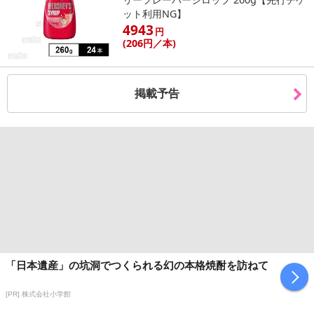
ット利用NG】
4943
円
(206
円
／本)
掲載予告
「日本遺産」の坑洞でつくられる幻の本格焼酎を訪ねて
[PR] 株式会社小学館