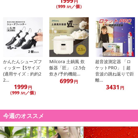
1999
円
（999
／個）
.5円
かんたんシューズフ
Milcora 土鍋風 炊
超音波測定器 「ロ
ィッター【Sサイズ
飯器「匠」（2.5合
ケットPRO」 | 超
(適用サイズ：約約2
炊き/予約機能...
音波の跳ね返りで距
6999
2...
離...
円
1999
3431
円
円
（999
／個）
.5円
今週のオススメ