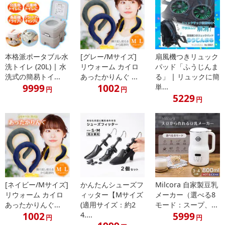
本格派ポータブル水
[グレー/Mサイズ]
扇風機つきリュック
洗トイレ (20L) | 水
リウォーム カイロ
パッド「ふうじんま
洗式の簡易トイ...
あったかりんぐ ...
る」 | リュックに簡
9999
1002
単...
円
円
5229
円
[ネイビー/Mサイズ]
かんたんシューズフ
Milcora 自家製豆乳
リウォーム カイロ
ィッター【Mサイズ
メーカー（選べる8
あったかりんぐ...
(適用サイズ：約2
モード：スープ、...
1002
5999
4....
円
円