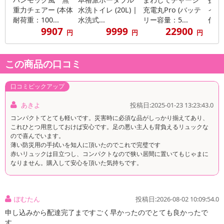
重力チェアー (本体
水洗トイレ (20L) |
充電丸Pro (バッテ
イレ
耐荷重：100...
水洗式...
リー容量：5...
付き/
9907
9999
22900
円
円
円
この商品の口コミ
口コミピックアップ
あきよ
投稿日:2025-01-23 13:23:43.0
コンパクトてとても軽いです。災害時に必須な品がしっかり揃えてあり、
これひとつ用意しておけば安心です。足の悪い主人も背負えるリュックな
ので喜んでいます。
薄い防災用の手拭いを知人に頂いたのでこれで完璧です
赤いリュックは目立つし、コンパクトなので狭い居間に置いてもじゃまに
なりません。購入して安心を頂いた気持ちです。
ぽむたん
投稿日:2026-08-02 10:09:54.0
申し込みから配達完了まですごく早かったのでとても良かったで
す。