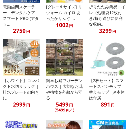
電動歯間スケーラ
[グレー/Lサイズ] リ
折りたたみ簡易トイ
ー デンタルケア
ウォーム カイロ あ
レ（処理袋12枚付
スマート PRO (アタ
ったかりんぐ ...
き/持ち運びに便利
1002
ッ...
な収納...
円
2750
3299
円
円
【ホワイト】コンパ
簡単お庭でガーデン
【2枚セット】スマ
クト水切りラック |
ハウス | 大切なお花
ートスピンモップ
排水プレートの向き
や植物を外敵から守
替えモップ（※本体
に...
る...
は付属...
2999
5499
891
円
円
円
（5499
／）
円