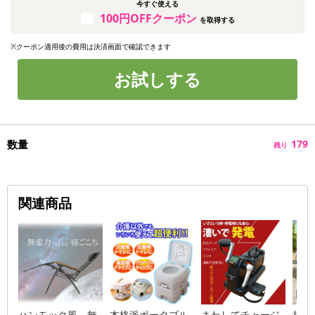
今すぐ使える
100円OFFクーポン
を取得する
※クーポン適用後の費用は決済画面で確認できます
お試しする
数量
179
残り
関連商品
ハンモック風 無
本格派ポータブル
まわしてチャージ
折り