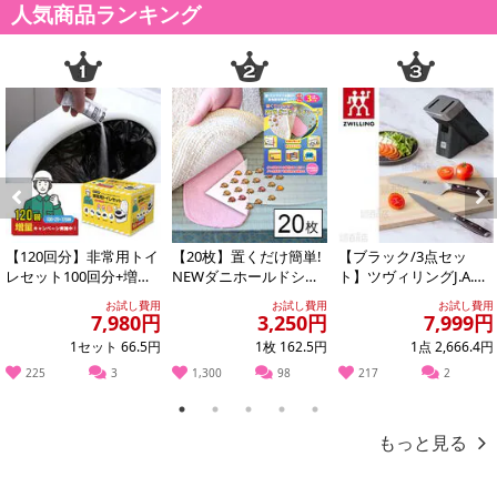
人気商品ランキング
Previous
Next
【120回分】非常用トイ
【20枚】置くだけ簡単!
【ブラック/3点セッ
レセット100回分+増量2
NEWダニホールドシー
ト】ツヴィリングJ.A.ヘ
0回分
ト
ンケルス/ツヴィリング
お試し費用
お試し費用
お試し費用
スウィフト...
7,980円
3,250円
7,999円
1セット 66.5円
1枚 162.5円
1点 2,666.4円
225
3
1,300
98
217
2
1
2
3
4
5
もっと見る