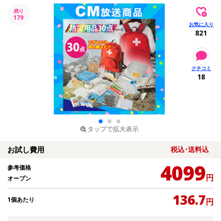
残り
179
821
18
タップで拡大表示
お試し費用
税込･送料込
4099
参考価格
円
オープン
136.7
1個あたり
円