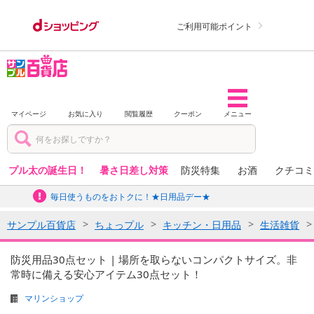
ご利用可能ポイント
マイページ
お気に入り
閲覧履歴
クーポン
メニュー
プル太の誕生日！
暑さ日差し対策
防災特集
お酒
クチコミ
毎日使うものをおトクに！★日用品デー★
サンプル百貨店
ちょっプル
キッチン・日用品
生活雑貨
防災用品30点セット | 場所を取らないコンパクトサイズ。非
常時に備える安心アイテム30点セット！
マリンショップ