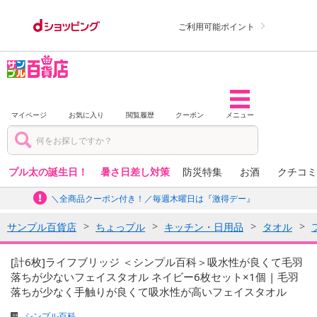
ご利用可能ポイント
マイページ
お気に入り
閲覧履歴
クーポン
メニュー
プル太の誕生日！
暑さ日差し対策
防災特集
お酒
クチコミ
＼全商品クーポン付き！／毎週木曜日は『激得デー』
サンプル百貨店
ちょっプル
キッチン・日用品
タオル
[計6枚]ライフブリッジ ＜シンプル百科＞吸水性が良くて毛羽
落ちが少ないフェイスタオル ネイビー6枚セット×1個 | 毛羽
落ちが少なく手触りが良くて吸水性が高いフェイスタオル
シンプル百科