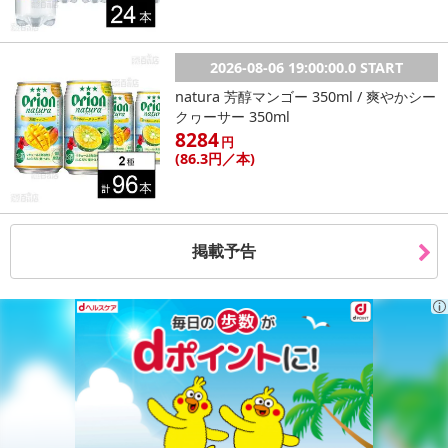
2026-08-06 19:00:00.0 START
natura 芳醇マンゴー 350ml / 爽やかシー
クヮーサー 350ml
8284
円
(86
.3円
／本)
掲載予告