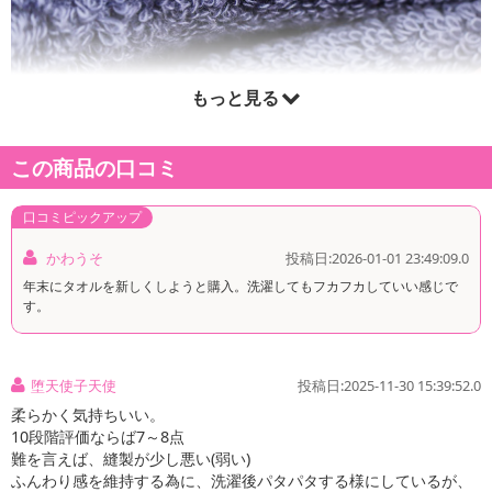
もっと見る
この商品の口コミ
口コミピックアップ
かわうそ
投稿日:2026-01-01 23:49:09.0
年末にタオルを新しくしようと購入。洗濯してもフカフカしていい感じで
す。
堕天使子天使
投稿日:2025-11-30 15:39:52.0
柔らかく気持ちいい。
10段階評価ならば7～8点
難を言えば、縫製が少し悪い(弱い)
ふんわり感を維持する為に、洗濯後パタパタする様にしているが、