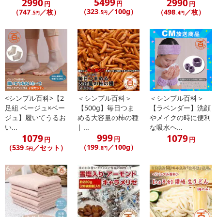
5499
2990
2990
円
禁じます。
円
円
（323
／100g）
（747
／枚）
（498
／枚）
.5円
.5円
.4円
転売等、目的以外での利用が確認された場合は、サービス利用を停
止させていただきます。
発送日カレンダー
<シンプル百科>【2
＜シンプル百科＞
＜シンプル百科＞
足組 ベージュ×ベー
【500g】毎日つま
【ラベンダー】洗顔
ジュ】履いてうるお
める大容量の柿の種
やメイクの時に便利
い...
| ...
な吸水ヘ...
999
1079
1079
円
円
円
（199
／100g）
（539
／セット）
.8円
.5円
休業日
■
その他共通および商品カテゴリー別注意事項（※必ずご確認くだ
さい）