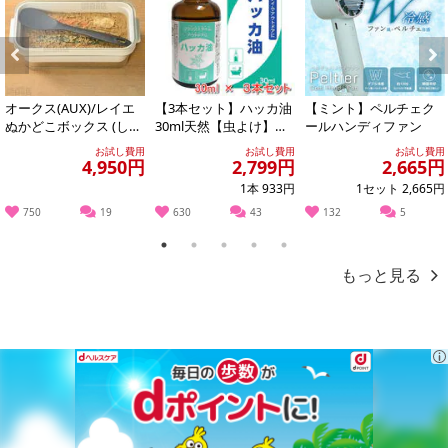
Previous
Next
オークス(AUX)/レイエ
【3本セット】ハッカ油
【ミント】ペルチェク
ぬかどこボックス (しゃ
30ml天然【虫よけ】
ールハンディファン
もじ付き) ※日本製/LE
【消臭対策】【アロマ
お試し費用
お試し費用
お試し費用
S...
に】【バスタイム...
4,950円
2,799円
2,665円
1本 933円
1セット 2,665円
750
19
630
43
132
5
本商品は沖縄・離島へのお届けはできませんので、ご了承くださ
い。
1
2
3
4
5
もっと見る
ロングパイルで織り上げているので毛羽落ちが少なく、手触りが良
くて吸水生が高いフェイスタオルです。
＜サイズ＞
34×80cm