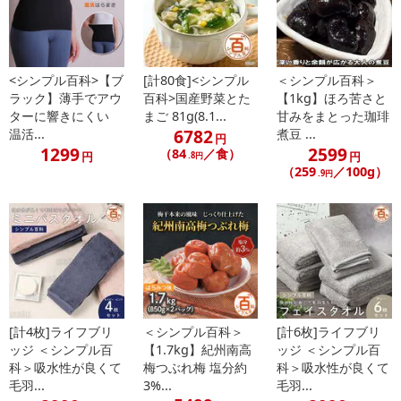
によるお申込み後のキャンセル・返品交換は対応いたしかねます。
【お支払いについて】
※送料はお試し費用に含まれております。
<シンプル百科>【ブ
[計80食]<シンプル
＜シンプル百科＞
ラック】薄手でアウ
百科>国産野菜とた
【1kg】ほろ苦さと
※お支払い方法は、電話料金合算払い、クレジットカード、dポイン
ターに響きにくい
まご 81g(8.1...
甘みをまとった珈琲
トの利用となります。
6782
温活...
煮豆 ...
円
1299
2599
（84
／食）
円
円
.8円
（259
／100g）
.9円
【発送・お届け・商品について】
※お申込み頂きました商品の同梱、お届けの日時指定はいたしかね
ます。
※会員様のご都合でお受取りいただけない場合、商品の再発送や返
金はいたしかねます。
また、お届け日時のご指定は、お受けできません。宅配業者からの
不在票にてご対応ください。
※発送予定日は前後する場合がございます。また商品によって発送
[計4枚]ライフブリ
＜シンプル百科＞
[計6枚]ライフブリ
日が異なります。
ッジ ＜シンプル百
【1.7kg】紀州南高
ッジ ＜シンプル百
※dショッピングサンプル百貨店よりお届けする商品は、ご利用いた
科＞吸水性が良くて
梅つぶれ梅 塩分約
科＞吸水性が良くて
毛羽...
3%...
毛羽...
だいた後のご感想をいただくことを目的としており、転売等は固く