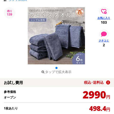
残り
139
103
2
タップで拡大表示
お試し費用
税込･送料込
2990
参考価格
円
オープン
498.4
1枚あたり
円