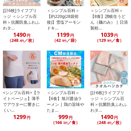
こちらの情報は
2026-07-09 14:08:36.0
での情報となります。
[計6枚]ライフブリ
＜シンプル百科＞
＜シンプル百科＞
ッジ ＜シンプル百
【約220g(28袋前
【8食】讃岐生うど
科＞抗菌防臭ふわふ
後)】雪塩アーモン
ん（麺のみ） | 日清
わタ...
ドキ...
製粉...
1490
1199
1039
円
円
円
（248
／枚）
（42
／袋）
（129
／食）
.4円
.9円
.9円
<シンプル百科>【ラ
＜シンプル百科＞
[計6枚]ライフブリ
イトベージュ】薄手
【6食】旭川醤油ラ
ッジ ＜シンプル百
でアウターに響きに
ーメン | 鶏の旨味や
科＞抗菌防臭ふわふ
くい...
たま...
わタ...
1299
999
1490
円
円
円
（166
／食）
（248
／枚）
.5円
.4円