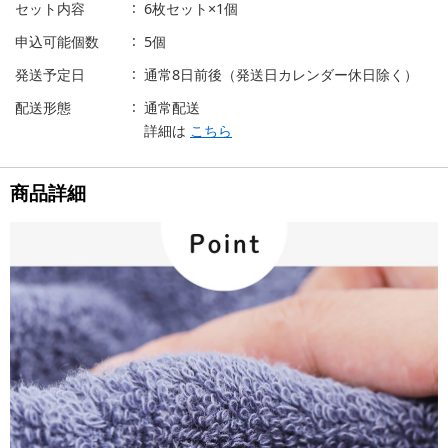
セット内容
6枚セット×1個
申込可能個数
5個
発送予定日
通常8日前後（発送日カレンダー休日除く）
配送形態
通常配送
詳細は
こちら
商品詳細