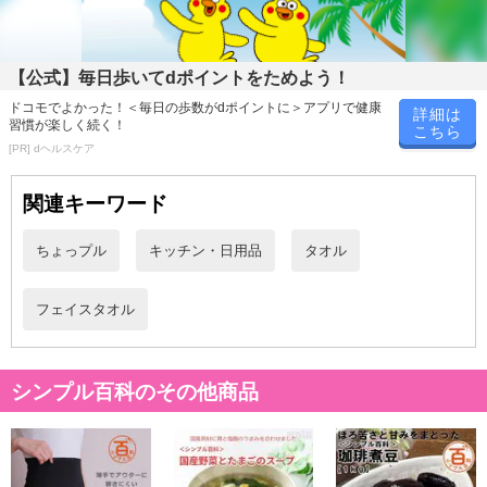
原産国(最終加工地):
中国
原材料:
綿100%
【公式】毎日歩いてdポイントをためよう！
注意事項
ドコモでよかった！＜毎日の歩数がdポイントに＞アプリで健康
詳細は
習慣が楽しく続く！
こちら
[PR] dヘルスケア
お申込みの際は 「商品情報」に記載されている「注意事項」を
必ずご確認ください。
関連キーワード
【キャンセルについて】
ちょっプル
キッチン・日用品
タオル
※お申込み後のキャンセルはお受けできません。
記載されている内容を必ずご確認いただき、お届けする商品セット
にご納得いただきましたうえでお申し込みください。
フェイスタオル
※パッケージ変更や商品リニューアル(成分など含む)等により、参考
の掲載画像や画像内のバーコードなど、お届け商品と多少異なる場
合がございます。
シンプル百科のその他商品
また、[新たな加工食品の原料原産地表示制度]の経過措置期間の終
了により、商品詳細内に記載の原産国・原材料の表記が旧表記の場
合がございます。
あらかじめご了承いただいた上でお申込みください。なお、本理由