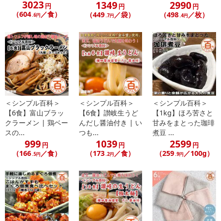
3023
また、[新たな加工食品の原料原産地表示制度]の経過措置期間の終
1349
2990
円
円
円
（604
／食）
了により、商品詳細内に記載の原産国・原材料の表記が旧表記の場
（449
／袋）
（498
／枚）
.6円
.7円
.4円
合がございます。
あらかじめご了承いただいた上でお申込みください。なお、本理由
によるお申込み後のキャンセル・返品交換は対応いたしかねます。
【お支払いについて】
※送料はお試し費用に含まれております。
※お支払い方法は、電話料金合算払い、クレジットカード、dポイン
＜シンプル百科＞
＜シンプル百科＞
＜シンプル百科＞
トの利用となります。
【6食】富山ブラッ
【6食】讃岐生うど
【1kg】ほろ苦さと
クラーメン | 鶏ベー
んだし醤油付き | い
甘みをまとった珈琲
スの...
つも...
煮豆 ...
【発送・お届け・商品について】
999
1039
2599
円
円
円
※お申込み頂きました商品の同梱、お届けの日時指定はいたしかね
（166
／食）
（173
／食）
（259
／100g）
.5円
.2円
.9円
ます。
※会員様のご都合でお受取りいただけない場合、商品の再発送や返
金はいたしかねます。
また、お届け日時のご指定は、お受けできません。宅配業者からの
不在票にてご対応ください。
※発送予定日は前後する場合がございます。また商品によって発送