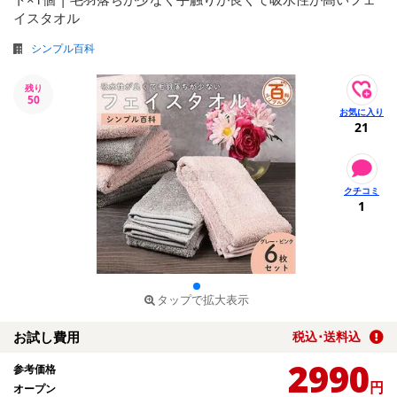
イスタオル
シンプル百科
残り
50
21
1
タップで拡大表示
お試し費用
税込･送料込
2990
参考価格
円
オープン