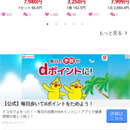
スウィフト...
7,980円
3,250円
7,999円
1セット 66.5円
1枚 162.5円
1点 2,666.4円
225
3
1,300
98
217
2
1
2
3
4
5
もっと見る
本商品は沖縄・離島へのお届けはできませんので、ご了承くださ
い。
【公式】毎日歩いてdポイントをためよう！
ドコモでよかった！＜毎日の歩数がdポイントに＞アプリで健康
ロングパイルで織り上げているので毛羽落ちが少なく、手触りが良
詳細は
習慣が楽しく続く！
こちら
くて吸水生が高いフェイスタオルです。
[PR] dヘルスケア