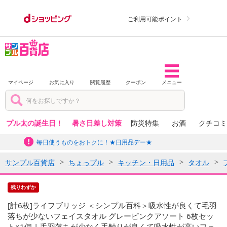
ご利用可能ポイント
マイページ
お気に入り
閲覧履歴
クーポン
メニュー
プル太の誕生日！
暑さ日差し対策
防災特集
お酒
クチコミ
毎日使うものをおトクに！★日用品デー★
サンプル百貨店
ちょっプル
キッチン・日用品
タオル
残りわずか
[計6枚]ライフブリッジ ＜シンプル百科＞吸水性が良くて毛羽
落ちが少ないフェイスタオル グレーピンクアソート 6枚セッ
ト×1個 | 毛羽落ちが少なく手触りが良くて吸水性が高いフェ