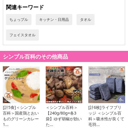
＜サイズ＞
関連キーワード
34×80cm
ちょっプル
キッチン・日用品
タオル
原産国(最終加工地):
中国
原材料:
綿100%
フェイスタオル
注意事項
シンプル百科のその他商品
お申込みの際は 「商品情報」に記載されている「注意事項」を
必ずご確認ください。
【キャンセルについて】
※お申込み後のキャンセルはお受けできません。
記載されている内容を必ずご確認いただき、お届けする商品セット
にご納得いただきましたうえでお申し込みください。
[計5食]＜シンプル
＜シンプル百科＞
[計6枚]ライフブリ
※パッケージ変更や商品リニューアル(成分など含む)等により、参考
百科＞国産鶏とおい
【240g/80g×各3
ッジ ＜シンプル百
の掲載画像や画像内のバーコードなど、お届け商品と多少異なる場
ものグリーンカレー
袋】ゆず胡椒が効い
科＞吸水性が良くて
合がございます。
1...
た...
毛羽...