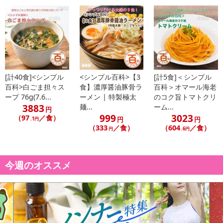
■
その他共通および商品カテゴリー別注意事項（※必ずご確認くだ
さい）
こちらの情報は
2026-07-09 14:08:36.0
での情報となります。
[計40食]<シンプル
<シンプル百科>【3
[計5食]＜シンプル
百科>白ごま担々ス
食】濃厚醤油豚骨ラ
百科＞オマール海老
ープ 76g(7.6...
ーメン | 特製極太
のコク旨トマトクリ
3883
麺...
ーム...
円
999
3023
（97
／食）
円
円
.1円
（333
／食）
（604
／食）
円
.6円
今週のオススメ