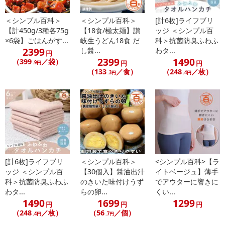
日が異なります。
＜シンプル百科＞
＜シンプル百科＞
[計6枚]ライフブリ
※dショッピングサンプル百貨店よりお届けする商品は、ご利用いた
【計450g/3種各75g
【18食/極太麺】讃
ッジ ＜シンプル百
だいた後のご感想をいただくことを目的としており、転売等は固く
×6袋】ごはんがす...
岐生うどん18食 だ
科＞抗菌防臭ふわふ
禁じます。
2399
し醤...
わタ...
円
転売等、目的以外での利用が確認された場合は、サービス利用を停
2399
1490
（399
／袋）
円
円
.9円
止させていただきます。
（133
／食）
（248
／枚）
.3円
.4円
発送日カレンダー
[計6枚]ライフブリ
＜シンプル百科＞
<シンプル百科>【ラ
ッジ ＜シンプル百
【30個入】醤油出汁
イトベージュ】薄手
科＞抗菌防臭ふわふ
のきいた味付けうず
でアウターに響きに
わタ...
らの卵...
くい...
1490
1699
1299
円
円
円
休業日
（248
／枚）
（56
／個）
.4円
.7円