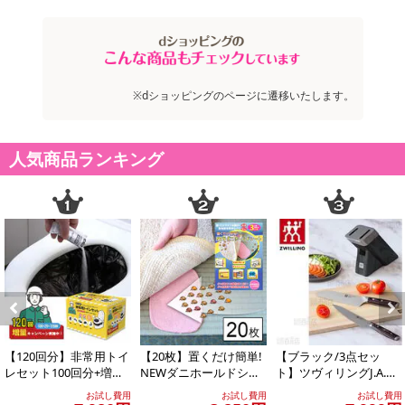
※dショッピングのページに遷移いたします。
人気商品ランキング
Previous
Next
【120回分】非常用トイ
【20枚】置くだけ簡単!
【ブラック/3点セッ
レセット100回分+増量2
NEWダニホールドシー
ト】ツヴィリングJ.A.ヘ
0回分
ト
ンケルス/ツヴィリング
お試し費用
お試し費用
お試し費用