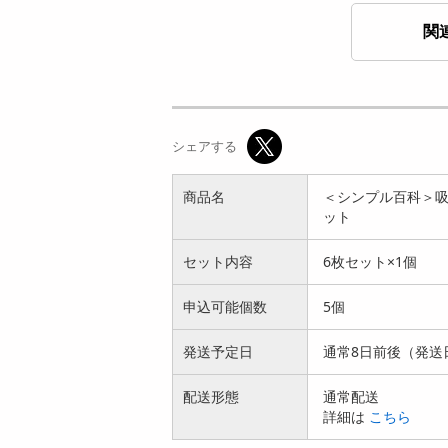
関
[計6枚]ライフブリッ
[計4枚]ライフブリッ
ジ ＜シンプル百科＞
ジ ＜シンプル百科＞
シェアする
吸水性が...
吸水性が...
2990
2990
円
円
商品名
＜シンプル百科＞吸
ット
セット内容
6枚セット×1個
申込可能個数
5個
[計4枚]ライフブリッ
[計4枚]ライフブリッ
発送予定日
通常8日前後（発送
ジ ＜シンプル百科＞
ジ ＜シンプル百科＞
吸水性が...
吸水性が...
配送形態
通常配送
2990
2990
円
円
詳細は
こちら