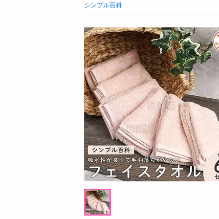
お酒
シンプル百科
洗剤
キッチン・日用品
ヘアケア・ボディケア
ビューティーケア
健康・ダイエット・サプリメント
医薬品・医薬部外品
インテリア・家具・収納・寝具
08月08日20時00分 ～
08月08日2
ファッション
ちょっプル
ちょっプル
0
168
11
家電
【2本セット】レチノール＆PDRNファーミ
【3本セット】除毛クリーム ROC
ベビー・キッズ・マタニティ
ングクリーム 480g
ックリムーバー 200g
ペット用品
提供数 494
資格・学習
お試し費用
2,696
円
円
掲載予告