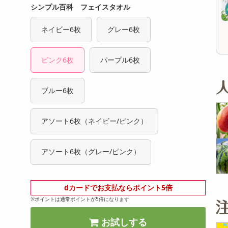
オープン
オープン
シンプル百科 フェイスタオル
参考価格
参考価格
1,116
859
1本あたり
1個あたり
.4
.4
円
円
ネイビー6枚
グレー6枚
ピンク6枚
パープル6枚
ブルー6枚
アソート6枚（ネイビー/ピンク）
アソート6枚（グレー/ピンク）
dカードでお支払ならポイント5倍
※ポイントは通常ポイントが5倍になります
お試しする