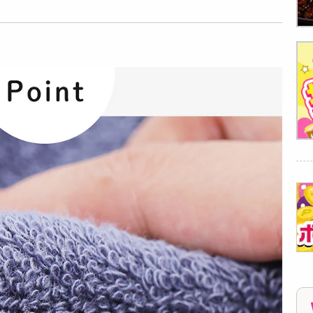
[計6枚]ライフブリッ
[計6枚]ライフブリッ
[計10枚]ライフブリ
ジ ＜シンプル百科＞
ジ ＜シンプル百科＞
ッジ ＜シンプル百科
抗菌防臭...
抗菌防臭...
＞ガーゼ...
1490
1490
1490
円
円
円
<シンプル百科>【モ
<シンプル百科>【ベ
＜シンプル百科＞
スグリーン】着こな
ージュ】着こなしコ
【ライトグレー】洗
しコーデがし...
ーデがしやす...
顔やメイクの時に...
989
3194
1079
円
円
円