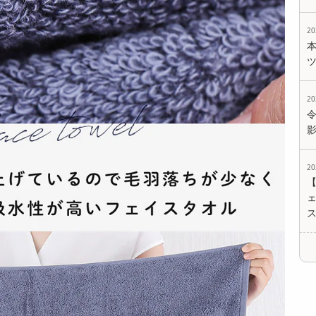
2
<シンプル百科>【2
<シンプル百科>【2
<シンプル百科>【2
2
足組 ベージュ×ベー
足組 グレー×ベージ
足組 グレー×グレ
ジュ】履い...
ュ】履いて...
ー】履いてう...
971
1079
971
円
円
円
2
ェ
<シンプル百科>【2
<シンプル百科>【ラ
<シンプル百科>【ラ
足組 ブラック×ブラ
イトグレー】薄手で
イトベージュ】薄手
ック】履い...
アウターに響...
でアウターに...
971
1299
1299
円
円
円