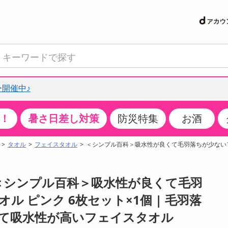
開催中♪
！
暑さ日差し対策
防災特集
お酒
て見る
特設コーナー
食品・調味料
生鮮食品
お菓子
アイス・スイーツ
飲料
お酒
洗剤
キッチン・日用品
健康・ダイエット
医薬品・医薬部外
インテリア・家具
ファッション
家電
ベビー・キッズ・
ペット用品
加工食品
ヘアケア・ボディ
ビューティーケア
特集一覧
タオル
フェイスタオル
＜シンプル百科＞吸水性が良くて毛羽落ちが少ないフ
クチコミで選ばれた人気商品
米・雑穀
肉・肉加工品
スナック菓子
アイスクリーム・シャーベット
水・ミネラルウォーター・炭酸水
ビール・発泡酒・新ジャンル
キッチン・台所用洗剤
掃除用具
健康食品・飲料
第二類医薬品
収納用品
トップス
生活家電
ベビーおむつ・トイレ用品
犬用品
カップ麺・乾麺・パスタ
ヘアケア・スタイリング
スキンケア・基礎化粧品
パン・シリアル・コーンフレーク
魚介類・シーフード・水産加工品
クッキー・クラッカー
ケーキ・スイーツ
お茶・紅茶（ソフトドリンク）
ワイン
洗濯用洗剤・柔軟剤・漂白剤
洗濯用品
ダイエット
指定第二類医薬品
寝具・布団
ボトムス
キッチン家電
授乳グッズ
猫用品
インスタント・レトルト・冷凍食品・惣菜
ボディケア
ベースメイク・メイクアップ・ネイル
 ＜シンプル百科＞吸水性が良くて毛羽
サンプリング
チーズ・ヨーグルト・乳製品・卵
フルーツ・果物・果物加工品
キャンディ・ガム・タブレット
お菓子・スイーツギフト
コーヒー（ソフトドリンク）
日本酒・焼酎
バス・お風呂用洗剤
トイレ・バス用品
サプリメント
第三類医薬品
マット・カーペット・クッション
シューズ
冷房・暖房器具・空調
食事グッズ
その他 ペット用品
ナチュラル・オーガニックコスメ
 ピンク 6枚セット×1個 | 毛羽落
抽選サンプル
調味料・ドレッシング・油
野菜・きのこ
せんべい・米菓
果実・野菜・清涼・乳飲料
洋酒・リキュール
トイレ用洗剤
タオル
美容サプリメント・ドリンク
医薬部外品
テーブル・デスク・カウンター
バッグ
美容・健康家電
ベビー用品・雑貨
香水・アロマ
て吸水性が高いフェイスタオル