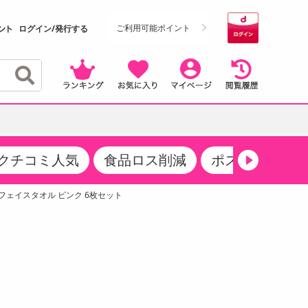
ご利用可能ポイント
ログイン/発行する
クチコミ人気
食品ロス削減
ポストにお届け
クーポン
・サプリメント
品
・収納・寝具
マタニティ
ケア
商品限定クーポン
ェイスタオル ピンク 6枚セット
食品ギフト
おつまみ
ココア・チョコレート飲料
その他 アルコール飲料
弁当箱・水筒・弁当グッズ
下着・ルームウェア
その他 食品
製菓・製パン材料
飲料ギフト
生活雑貨
メンズ
その他 お菓子・スイーツ
その他 飲料
スポーツ・アウトドア用品
ベビー・キッズ
介護用品
レッグウェア