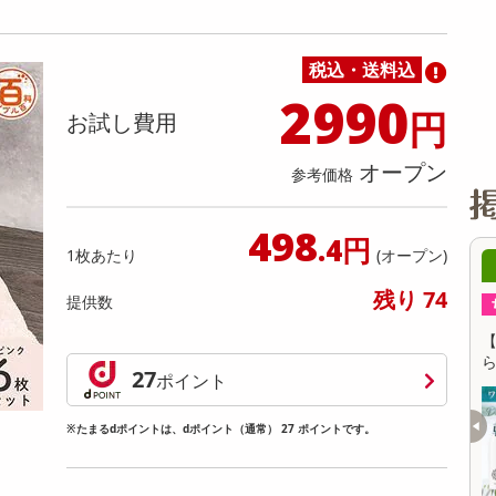
缶詰・瓶詰・ジャム・はちみつ
ミールキット
チョコレート
トクホ
果実酒・梅酒
住居用洗剤
日用品
スポーツサプリメント・ドリンク
チェア・ソファ
財布・小物
パソコン・プリンター・パソコン周辺機器
家具・寝具
料理の素
ナッツ・ドライフルーツ
栄養ドリンク・エナジードリンク
チューハイ・カクテル
洗剤ギフト
ヘルスケア・衛生用品
健康グッズ
インテリア雑貨
時計
記録メディア・メモリーカード
マタニティ
税込・送料込
乾物・海苔・粉物
ゼリー・プリン
お茶・紅茶（茶葉）
ノンアルコール飲料
その他 洗剤
キッチン雑貨・食器・消耗品
アウトドア・イベント用品・DIY・工具
アクセサリー
その他 ベビー・キッズ・マタニティ
スマートフォン・携帯電話・タブレットアクセ
リー
2990
円
カレー・シチュー
和菓子
コーヒー(豆・インスタント）
ビール・ワイン・お酒ギフト
調理器具・鍋・包丁
その他 インテリア・家具
ファッション雑貨
電池
お試し費用
電球・蛍光灯・照明
オープン
参考価格
AV機器
その他 家電
498
.4円
1枚あたり
(オープン)
0時00分 ～
08月08日20時00分 ～
残り 74
提供数
ちょっプル
39
2
648
68
KY ブラ
【お得な3個セット】ワキの汗・臭いを元か
【
×3本
ら防ぐ 薬用デオドラントスティック20g
軽
27
ポイント
提供数 406
提供数 229
※たまるdポイントは、dポイント（通常） 27 ポイントです。
お試し費用
お試し費用
3,349
2,578
円
円