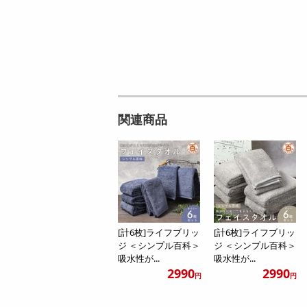
関連商品
[計6枚]ライフブリッ
[計6枚]ライフブリッ
ジ ＜シンプル百科＞
ジ ＜シンプル百科＞
吸水性が...
吸水性が...
2990
2990
円
円