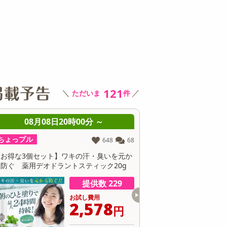
その他 キッチン・日用品
その他 ファッション
サ
121
＼
／
ただいま
件
08月08日21時00分 ～
08月08日21時0
ちょっプル
ちょっプル
0
0
ブラック/28.0cm】リカバリーサンダル
【ホワイト/26.0cm】リ
量 EVA 厚底 クッション 男女兼用 XLS155
軽量 EVA 厚底 クッション 男
提供数 10
お試し費用
お
3,980
3
円