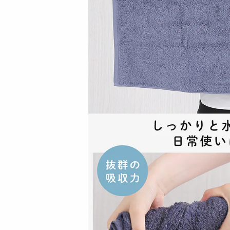
<シンプル百科>【ブ
＜シンプル百科＞
ラック】薄手でアウ
【S-Mブラック】お
ターに響きに...
うちでリラック...
1169
1799
円
円
＜シンプル百科＞
＜シンプル百科＞
【クリーム】足指広
【ブラック】足指広
げてリラックス ...
げてリラックス ...
999
999
円
円