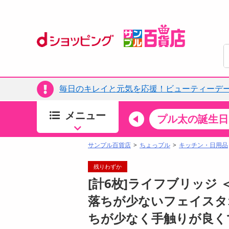
毎日のキレイと元気を応援！ビューティーデー
メニュー
ちょっプルカテゴリ
キッチン・日用品
食品
プル太の誕生日
すべ
食品・調味料
サンプル百貨店
ちょっプル
キッチン・日用品
生鮮食品
残りわずか
加工食品
[計6枚]ライフブリッジ
お菓子
落ちが少ないフェイスタオル
アイス・スイーツ
ちが少なく手触りが良く
飲料