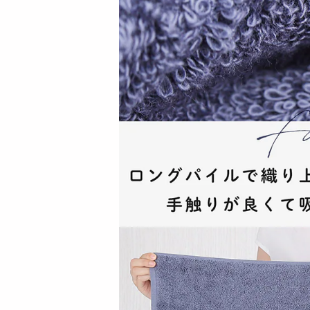
＜シンプル百科＞
＜シンプル百科＞
【ラベンダー】洗顔
【ブラック】洗顔や
やメイクの時に便...
メイクの時に便利...
1079
1079
円
円
<シンプル百科>【2
<シンプル百科>【2
足組 ブラック×ベー
足組 ブラック×グレ
ジュ】履い...
ー】履いて...
971
971
円
円